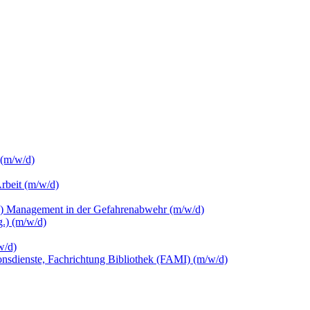
 (m/w/d)
Arbeit (m/w/d)
c.) Management in der Gefahrenabwehr (m/w/d)
.) (m/w/d)
w/d)
ionsdienste, Fachrichtung Bibliothek (FAMI) (m/w/d)