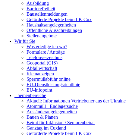
Ausbildung
Barrierefreiheit
Baustellenmeldungen
Geförderte Projekte beim LK Cux
Haushaltsangelegenheiten
Öffentliche Ausschreibungen
Stellenangebote
Wir für Sie
Was erledige ich wo?
Formulare / Anträge
Telefonverzeichnis
Geoportal (GIS)
Abfallwirtschaft
Kleinanzeigen
Sperrmüllabfuhr online
EU-Dienstleistungsrichtlinie
EU-Infopoint
Themenbereiche
Aktuell: Informationen Vertriebener aus der Ukraine
Atommüll - Endlagersuche
Ausländerangelegenheiten
Bauen & Planen
Beirat für Inklusion / Seniorenbeirat
Ganztag im Cuxland
Geförderte Projekte beim LK Cux