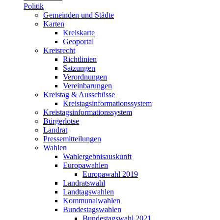
Politik
Gemeinden und Städte
Karten
Kreiskarte
Geoportal
Kreisrecht
Richtlinien
Satzungen
Verordnungen
Vereinbarungen
Kreistag & Ausschüsse
Kreistagsinformationssystem
Kreistagsinformationssystem
Bürgerlotse
Landrat
Pressemitteilungen
Wahlen
Wahlergebnisauskunft
Europawahlen
Europawahl 2019
Landratswahl
Landtagswahlen
Kommunalwahlen
Bundestagswahlen
Bundestagswahl 2021