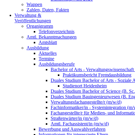
Wappen
Zahlen, Daten, Fakten
Verwaltung &
Veröffentlichungen
Organigramm
Telefonverzeichnis
Amtl. Bekanntmachungen
Amtsblatt
Ausbildung
Aktuelles
Termine
Ausbildungsberufe
Bachelor of Arts - Verwaltungswissenschaft
Praktikumsbericht Fremdausbildung
Duales Studium Bachelor of Arts - Soziale 
Studienort Heidenheim
Duales Studium Bachelor of Science (B. S
Duales Studium Bauingenieurwesen (B. Eng
Verwaltungsfachangestellte/r (m/w/d)
Fachinformatiker/in - Systemintegration (m/
Fachangestellte/r für Medien- und Informat
Straßenwärter/in (m/w/d)
Amtl. Fachassistent/in (m/w/d)
Bewerbung und Auswahlverfahren
Informationen für interessierte Eltern