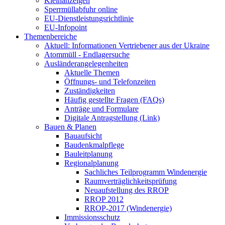
Kleinanzeigen
Sperrmüllabfuhr online
EU-Dienstleistungsrichtlinie
EU-Infopoint
Themenbereiche
Aktuell: Informationen Vertriebener aus der Ukraine
Atommüll - Endlagersuche
Ausländerangelegenheiten
Aktuelle Themen
Öffnungs- und Telefonzeiten
Zuständigkeiten
Häufig gestellte Fragen (FAQs)
Anträge und Formulare
Digitale Antragstellung (Link)
Bauen & Planen
Bauaufsicht
Baudenkmalpflege
Bauleitplanung
Regionalplanung
Sachliches Teilprogramm Windenergie
Raumverträglichkeitsprüfung
Neuaufstellung des RROP
RROP 2012
RROP-2017 (Windenergie)
Immissionsschutz