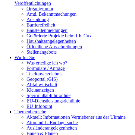
Veröffentlichungen
Organigramm
Amtl. Bekanntmachungen
Ausbildung
Barrierefreiheit
Baustellenmeldungen
Geförderte Projekte beim LK Cux
Haushaltsangelegenheiten
Öffentliche Ausschreibungen
Stellenangebote
Wir für Sie
Was erledige ich wo?
Formulare / Anträge
Telefonverzeichnis
Geoportal (GIS)
Abfallwirtschaft
Kleinanzeigen
Sperrmüllabfuhr online
EU-Dienstleistungsrichtlinie
EU-Infopoint
Themenbereiche
Aktuell: Informationen Vertriebener aus der Ukraine
Atommüll - Endlagersuche
Ausländerangelegenheiten
Bauen & Planen