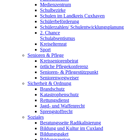
Medienzentrum
Schulbezirke
Schulen im Landkreis Cuxhaven
Schülerbeförderung
Schülerzahlen/ Schulentwicklungsplanung
2. Chance
Schulabsentismus
Kreiselternrat
Sport
Senioren & Pflege
Kreisseniorenbeirat
örtliche Pflegekonferenz
Senioren- & Pflegestützpunkt
Seniorenwegweiser
Sicherheit & Ordnung
Brandschutz
Katastrophenschutz
Rettungsdienst
Jagd- und Waffenrecht
Sprengstoffrecht
Soziales
Beratungsseite Radikalisierung
Bildung und Kultur im Cuxland
Bildungspaket
Bildungsregion