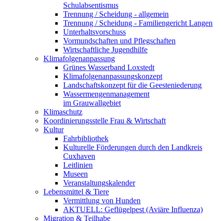
Schulabsentismus
Trennung / Scheidung - allgemein
Trennung / Scheidung - Familiengericht Langen
Unterhaltsvorschuss
Vormundschaften und Pflegschaften
Wirtschaftliche Jugendhilfe
Klimafolgenanpassung
Grünes Wasserband Loxstedt
Klimafolgenanpassungskonzept
Landschaftskonzept für die Geesteniederung
Wassermengenmanagement
im Grauwallgebiet
Klimaschutz
Koordinierungsstelle Frau & Wirtschaft
Kultur
Fahrbibliothek
Kulturelle Förderungen durch den Landkreis
Cuxhaven
Leitlinien
Museen
Veranstaltungskalender
Lebensmittel & Tiere
Vermittlung von Hunden
AKTUELL: Geflügelpest (Aviäre Influenza)
Migration & Teilhabe