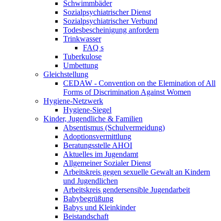
Schwimmbäder
Sozialpsychiatrischer Dienst
Sozialpsychiatrischer Verbund
Todesbescheinigung anfordern
Trinkwasser
FAQ s
Tuberkulose
Umbettung
Gleichstellung
CEDAW - Convention on the Elemination of All
Forms of Discrimination Against Women
Hygiene-Netzwerk
Hygiene-Siegel
Kinder, Jugendliche & Familien
Absentismus (Schulvermeidung)
Adoptionsvermittlung
Beratungsstelle AHOI
Aktuelles im Jugendamt
Allgemeiner Sozialer Dienst
Arbeitskreis gegen sexuelle Gewalt an Kindern
und Jugendlichen
Arbeitskreis gendersensible Jugendarbeit
Babybegrüßung
Babys und Kleinkinder
Beistandschaft