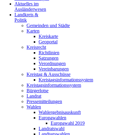
Aktuelles im
Ausländerwesen
Landkreis &
Politik
Gemeinden und Städte
Karten
Kreiskarte
Geoportal
Kreisrecht
Richtlinien
Satzungen
Verordnungen
Vereinbarungen
Kreistag & Ausschüsse
Kreistagsinformationssystem
Kreistagsinformationssystem
Bürgerlotse
Landrat
Pressemitteilungen
Wahlen
Wahlergebnisauskunft
Europawahlen
Europawahl 2019
Landratswahl
Landtagswahlen