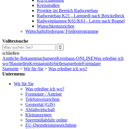
Kfz-Zulassung
Kreisstraßen
Projekte im Bereich Radwegebau
Radwegebau K21 - Lamstedt nach Bröckelbeck
Radwegplanung K61/K63 - Laven nach Bramel
Wunschkennzeichen
Wirtschaftsförderung/ Förderprogramme
Volltextsuche
schließen
Amtliche Bekanntmachungen
Kreishaus-ONLINE
Was erledige ich
wo?
Baustellen
Kreistagsinfo
Stellenangebote
Formulare
Startseite
>
Wir für Sie
>
Was erledige ich wo?
Untermenu
Wir für Sie
Was erledige ich wo?
Formulare / Anträge
Telefonverzeichnis
Geoportal (GIS)
Abfallwirtschaft
Kleinanzeigen
Sperrmüllabfuhr online
EU-Dienstleistungsrichtlinie