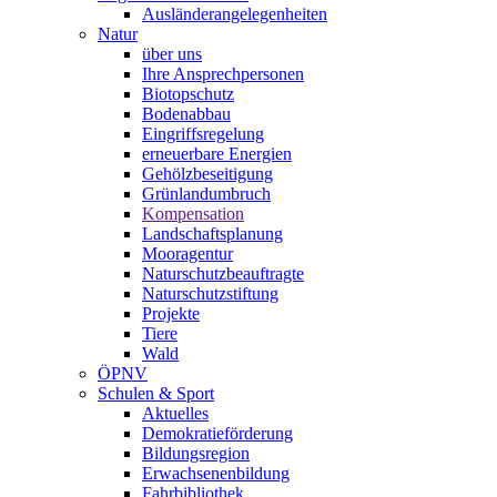
Ausländerangelegenheiten
Natur
über uns
Ihre Ansprechpersonen
Biotopschutz
Bodenabbau
Eingriffsregelung
erneuerbare Energien
Gehölzbeseitigung
Grünlandumbruch
Kompensation
Landschaftsplanung
Mooragentur
Naturschutzbeauftragte
Naturschutzstiftung
Projekte
Tiere
Wald
ÖPNV
Schulen & Sport
Aktuelles
Demokratieförderung
Bildungsregion
Erwachsenenbildung
Fahrbibliothek