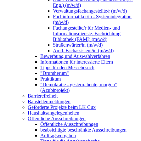
Eng.) (m/w/d)
Verwaltungsfachangestellte/r (m/w/d)
Fachinformatiker/in - Systemintegration
(m/w/d)
Fachangestellte/r für Medien- und
Informationsdienste, Fachrichtung
Bibliothek (FAMI) (m/w/d)
Straßenwärter/in (m/w/d)
Amtl. Fachassistent/in (m/w/d)
Bewerbung und Auswahlverfahren
Informationen für interessierte Eltern
Tipps für den Messebesuch
"Drumherum"
Praktikum
"Demokratie - gestern, heute, morgen"
(Azubiprojekt)
Barrierefreiheit
Baustellenmeldungen
Geförderte Projekte beim LK Cux
Haushaltsangelegenheiten
Öffentliche Ausschreibungen
Öffentliche Ausschreibungen
beabsichtigte beschränkte Ausschreibungen
Auftragsvergaben