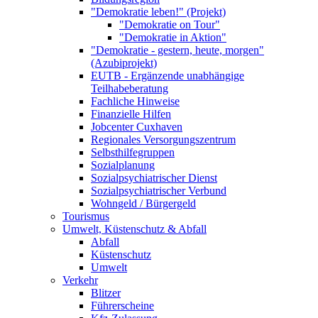
"Demokratie leben!" (Projekt)
"Demokratie on Tour"
"Demokratie in Aktion"
"Demokratie - gestern, heute, morgen"
(Azubiprojekt)
EUTB - Ergänzende unabhängige
Teilhabeberatung
Fachliche Hinweise
Finanzielle Hilfen
Jobcenter Cuxhaven
Regionales Versorgungszentrum
Selbsthilfegruppen
Sozialplanung
Sozialpsychiatrischer Dienst
Sozialpsychiatrischer Verbund
Wohngeld / Bürgergeld
Tourismus
Umwelt, Küstenschutz & Abfall
Abfall
Küstenschutz
Umwelt
Verkehr
Blitzer
Führerscheine