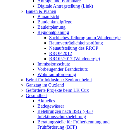
Anträge und Formulare
Digitale Antragstellung (Link)
Bauen & Planen
Bauaufsicht
Baudenkmalpflege
Bauleitplanung
Regionalplanung
Sachliches Teilprogramm Windenergie
Raumverträglichkeitsprüfung
Neuaufstellung des RROP
RROP 2012
RROP-2017 (Windenergie)
Immissionsschutz
Vorbeugender Brandschutz
Wohnraumförderung
Beirat für Inklusion / Seniorenbeirat
Ganztag im Cuxland
Geförderte Projekte beim LK Cux
Gesundheit
Aktuelles
Badegewässer
Belehrungen nach IfSG § 43 /
Infektionsschutzbelehrung
Beratungsstelle für Früherkennung und
Frühförderung (BFF)