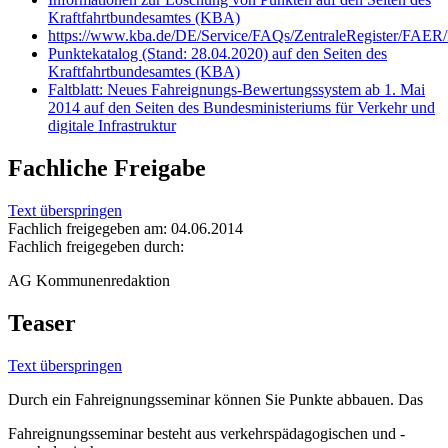
Kraftfahrtbundesamtes (KBA)
https://www.kba.de/DE/Service/FAQs/ZentraleRegister/FAER/F
Punktekatalog (Stand: 28.04.2020) auf den Seiten des
Kraftfahrtbundesamtes (KBA)
Faltblatt: Neues Fahreignungs-Bewertungssystem ab 1. Mai
2014 auf den Seiten des Bundesministeriums für Verkehr und
digitale Infrastruktur
Fachliche Freigabe
Text überspringen
Fachlich freigegeben am: 04.06.2014
Fachlich freigegeben durch:
AG Kommunenredaktion
Teaser
Text überspringen
Durch ein Fahreignungsseminar können Sie Punkte abbauen. Das
Fahreignungsseminar besteht aus verkehrspädagogischen und -