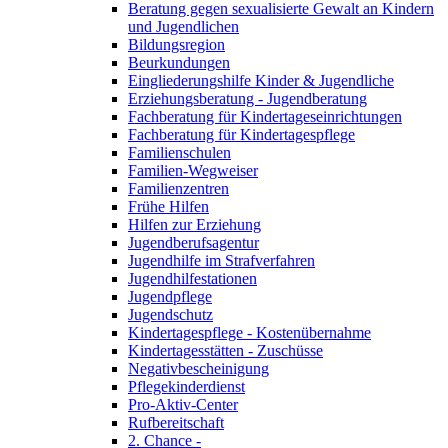
Beratung gegen sexualisierte Gewalt an Kindern
und Jugendlichen
Bildungsregion
Beurkundungen
Eingliederungshilfe Kinder & Jugendliche
Erziehungsberatung - Jugendberatung
Fachberatung für Kindertageseinrichtungen
Fachberatung für Kindertagespflege
Familienschulen
Familien-Wegweiser
Familienzentren
Frühe Hilfen
Hilfen zur Erziehung
Jugendberufsagentur
Jugendhilfe im Strafverfahren
Jugendhilfestationen
Jugendpflege
Jugendschutz
Kindertagespflege - Kostenübernahme
Kindertagesstätten - Zuschüsse
Negativbescheinigung
Pflegekinderdienst
Pro-Aktiv-Center
Rufbereitschaft
2. Chance -