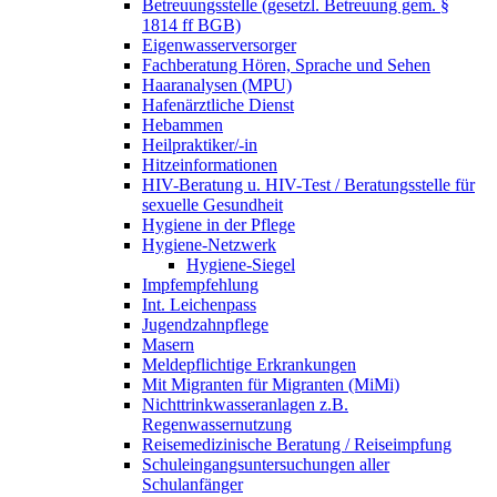
Betreuungsstelle (gesetzl. Betreuung gem. §
1814 ff BGB)
Eigenwasserversorger
Fachberatung Hören, Sprache und Sehen
Haaranalysen (MPU)
Hafenärztliche Dienst
Hebammen
Heilpraktiker/-in
Hitzeinformationen
HIV-Beratung u. HIV-Test / Beratungsstelle für
sexuelle Gesundheit
Hygiene in der Pflege
Hygiene-Netzwerk
Hygiene-Siegel
Impfempfehlung
Int. Leichenpass
Jugendzahnpflege
Masern
Meldepflichtige Erkrankungen
Mit Migranten für Migranten (MiMi)
Nichttrinkwasseranlagen z.B.
Regenwassernutzung
Reisemedizinische Beratung / Reiseimpfung
Schuleingangsuntersuchungen aller
Schulanfänger