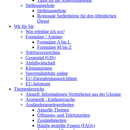
Tipps für die Angebotsabgabe
Stellenangebote
Stellenangebote
Regionale Stellenbörse für den öffentlichen
Dienst
Wir für Sie
Was erledige ich wo?
Formulare / Anträge
Formulare A bis L
Formulare M bis Z
Telefonverzeichnis
Geoportal (GIS)
Abfallwirtschaft
Kleinanzeigen
Sperrmüllabfuhr online
EU-Dienstleistungsrichtlinie
EU-Infopoint
Themenbereiche
Aktuell: Informationen Vertriebener aus der Ukraine
Atommüll - Endlagersuche
Ausländerangelegenheiten
Aktuelle Themen
Öffnungs- und Telefonzeiten
Zuständigkeiten
Häufig gestellte Fragen (FAQs)