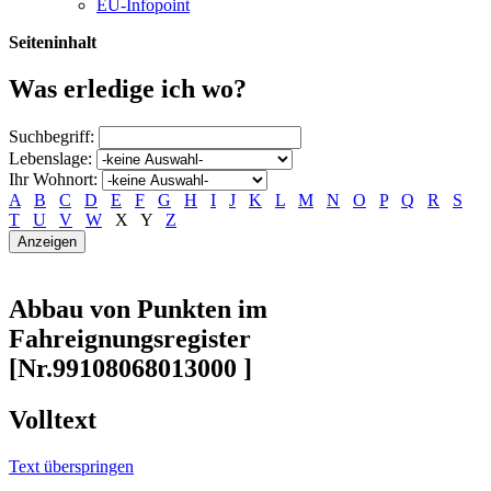
EU-Infopoint
Seiteninhalt
Was erledige ich wo?
Suchbegriff:
Lebenslage:
Ihr Wohnort:
A
B
C
D
E
F
G
H
I
J
K
L
M
N
O
P
Q
R
S
T
U
V
W
X
Y
Z
Abbau von Punkten im
Fahreignungsregister
[Nr.99108068013000 ]
Volltext
Text überspringen