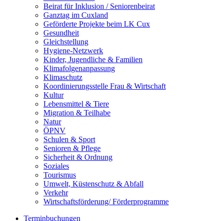
Beirat für Inklusion / Seniorenbeirat
Ganztag im Cuxland
Geförderte Projekte beim LK Cux
Gesundheit
Gleichstellung
Hygiene-Netzwerk
Kinder, Jugendliche & Familien
Klimafolgenanpassung
Klimaschutz
Koordinierungsstelle Frau & Wirtschaft
Kultur
Lebensmittel & Tiere
Migration & Teilhabe
Natur
ÖPNV
Schulen & Sport
Senioren & Pflege
Sicherheit & Ordnung
Soziales
Tourismus
Umwelt, Küstenschutz & Abfall
Verkehr
Wirtschaftsförderung/ Förderprogramme
Terminbuchungen