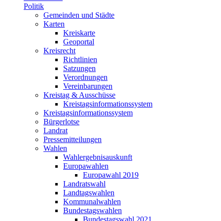
Politik
Gemeinden und Städte
Karten
Kreiskarte
Geoportal
Kreisrecht
Richtlinien
Satzungen
Verordnungen
Vereinbarungen
Kreistag & Ausschüsse
Kreistagsinformationssystem
Kreistagsinformationssystem
Bürgerlotse
Landrat
Pressemitteilungen
Wahlen
Wahlergebnisauskunft
Europawahlen
Europawahl 2019
Landratswahl
Landtagswahlen
Kommunalwahlen
Bundestagswahlen
Bundestagswahl 2021