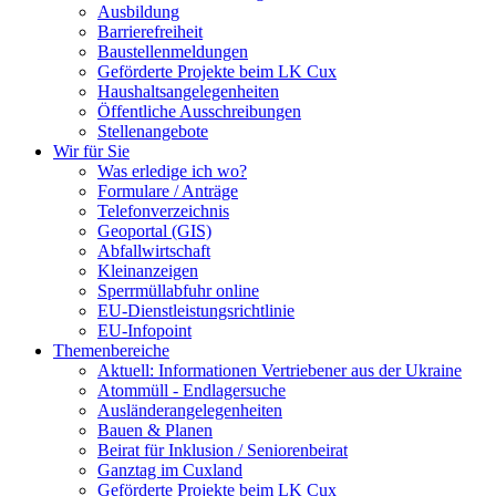
Ausbildung
Barrierefreiheit
Baustellenmeldungen
Geförderte Projekte beim LK Cux
Haushaltsangelegenheiten
Öffentliche Ausschreibungen
Stellenangebote
Wir für Sie
Was erledige ich wo?
Formulare / Anträge
Telefonverzeichnis
Geoportal (GIS)
Abfallwirtschaft
Kleinanzeigen
Sperrmüllabfuhr online
EU-Dienstleistungsrichtlinie
EU-Infopoint
Themenbereiche
Aktuell: Informationen Vertriebener aus der Ukraine
Atommüll - Endlagersuche
Ausländerangelegenheiten
Bauen & Planen
Beirat für Inklusion / Seniorenbeirat
Ganztag im Cuxland
Geförderte Projekte beim LK Cux