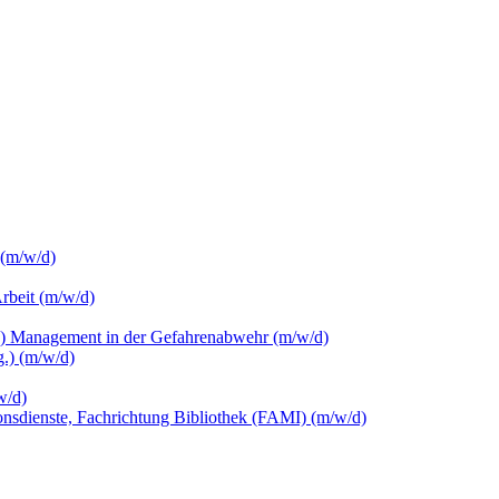
 (m/w/d)
Arbeit (m/w/d)
c.) Management in der Gefahrenabwehr (m/w/d)
.) (m/w/d)
w/d)
ionsdienste, Fachrichtung Bibliothek (FAMI) (m/w/d)