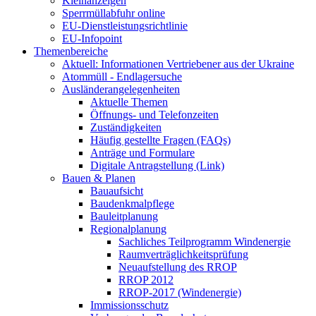
Kleinanzeigen
Sperrmüllabfuhr online
EU-Dienstleistungsrichtlinie
EU-Infopoint
Themenbereiche
Aktuell: Informationen Vertriebener aus der Ukraine
Atommüll - Endlagersuche
Ausländerangelegenheiten
Aktuelle Themen
Öffnungs- und Telefonzeiten
Zuständigkeiten
Häufig gestellte Fragen (FAQs)
Anträge und Formulare
Digitale Antragstellung (Link)
Bauen & Planen
Bauaufsicht
Baudenkmalpflege
Bauleitplanung
Regionalplanung
Sachliches Teilprogramm Windenergie
Raumverträglichkeitsprüfung
Neuaufstellung des RROP
RROP 2012
RROP-2017 (Windenergie)
Immissionsschutz