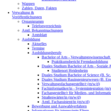
Wappen
Zahlen, Daten, Fakten
Verwaltung &
Veröffentlichungen
Organigramm
Telefonverzeichnis
Amtl. Bekanntmachungen
Amtsblatt
Ausbildung
Aktuelles
Termine
Ausbildungsberufe
Bachelor of Arts - Verwaltungswissenschaft
Praktikumsbericht Fremdausbildung
Duales Studium Bachelor of Arts - Soziale 
Studienort Heidenheim
Duales Studium Bachelor of Science (B. S
Duales Studium Bauingenieurwesen (B. Eng
Verwaltungsfachangestellte/r (m/w/d)
Fachinformatiker/in - Systemintegration (m/
Fachangestellte/r für Medien- und Informat
Straßenwärter/in (m/w/d)
Amtl. Fachassistent/in (m/w/d)
Bewerbung und Auswahlverfahren
Informationen für interessierte Eltern