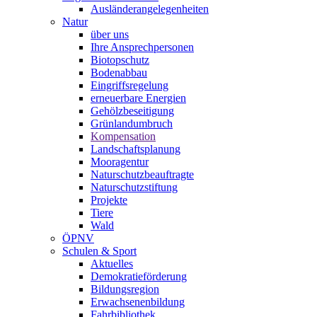
Ausländerangelegenheiten
Natur
über uns
Ihre Ansprechpersonen
Biotopschutz
Bodenabbau
Eingriffsregelung
erneuerbare Energien
Gehölzbeseitigung
Grünlandumbruch
Kompensation
Landschaftsplanung
Mooragentur
Naturschutzbeauftragte
Naturschutzstiftung
Projekte
Tiere
Wald
ÖPNV
Schulen & Sport
Aktuelles
Demokratieförderung
Bildungsregion
Erwachsenenbildung
Fahrbibliothek