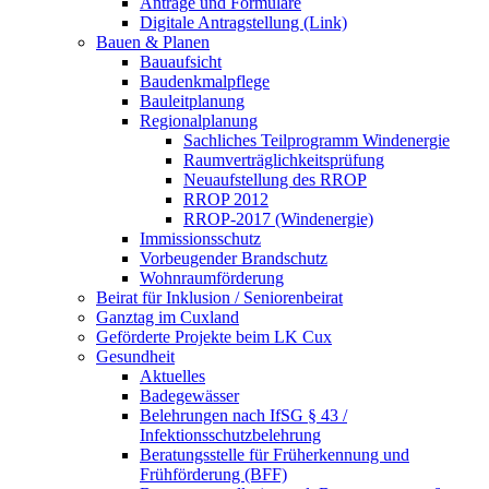
Anträge und Formulare
Digitale Antragstellung (Link)
Bauen & Planen
Bauaufsicht
Baudenkmalpflege
Bauleitplanung
Regionalplanung
Sachliches Teilprogramm Windenergie
Raumverträglichkeitsprüfung
Neuaufstellung des RROP
RROP 2012
RROP-2017 (Windenergie)
Immissionsschutz
Vorbeugender Brandschutz
Wohnraumförderung
Beirat für Inklusion / Seniorenbeirat
Ganztag im Cuxland
Geförderte Projekte beim LK Cux
Gesundheit
Aktuelles
Badegewässer
Belehrungen nach IfSG § 43 /
Infektionsschutzbelehrung
Beratungsstelle für Früherkennung und
Frühförderung (BFF)