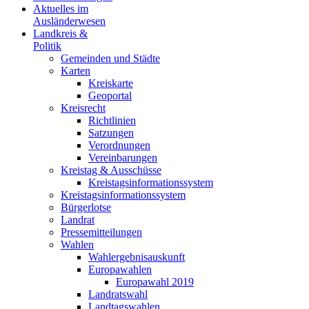
Aktuelles im
Ausländerwesen
Landkreis &
Politik
Gemeinden und Städte
Karten
Kreiskarte
Geoportal
Kreisrecht
Richtlinien
Satzungen
Verordnungen
Vereinbarungen
Kreistag & Ausschüsse
Kreistagsinformationssystem
Kreistagsinformationssystem
Bürgerlotse
Landrat
Pressemitteilungen
Wahlen
Wahlergebnisauskunft
Europawahlen
Europawahl 2019
Landratswahl
Landtagswahlen