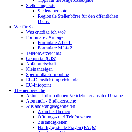
Tipps für die Angebotsabgabe
Stellenangebote
Stellenangebote
Regionale Stellenbörse für den öffentlichen
Dienst
Wir für Sie
Was erledige ich wo?
Formulare / Anträge
Formulare A bis L
Formulare M bis Z
Telefonverzeichnis
Geoportal (GIS)
Abfallwirtschaft
Kleinanzeigen
Sperrmüllabfuhr online
EU-Dienstleistungsrichtlinie
EU-Infopoint
Themenbereiche
Aktuell: Informationen Vertriebener aus der Ukraine
Atommüll - Endlagersuche
Ausländerangelegenheiten
Aktuelle Themen
Öffnungs- und Telefonzeiten
Zuständigkeiten
Häufig gestellte Fragen (FAQs)