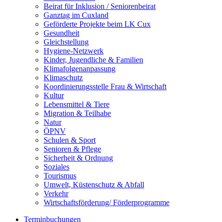
Beirat für Inklusion / Seniorenbeirat
Ganztag im Cuxland
Geförderte Projekte beim LK Cux
Gesundheit
Gleichstellung
Hygiene-Netzwerk
Kinder, Jugendliche & Familien
Klimafolgenanpassung
Klimaschutz
Koordinierungsstelle Frau & Wirtschaft
Kultur
Lebensmittel & Tiere
Migration & Teilhabe
Natur
ÖPNV
Schulen & Sport
Senioren & Pflege
Sicherheit & Ordnung
Soziales
Tourismus
Umwelt, Küstenschutz & Abfall
Verkehr
Wirtschaftsförderung/ Förderprogramme
Terminbuchungen