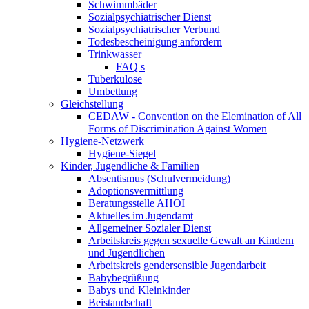
Schwimmbäder
Sozialpsychiatrischer Dienst
Sozialpsychiatrischer Verbund
Todesbescheinigung anfordern
Trinkwasser
FAQ s
Tuberkulose
Umbettung
Gleichstellung
CEDAW - Convention on the Elemination of All
Forms of Discrimination Against Women
Hygiene-Netzwerk
Hygiene-Siegel
Kinder, Jugendliche & Familien
Absentismus (Schulvermeidung)
Adoptionsvermittlung
Beratungsstelle AHOI
Aktuelles im Jugendamt
Allgemeiner Sozialer Dienst
Arbeitskreis gegen sexuelle Gewalt an Kindern
und Jugendlichen
Arbeitskreis gendersensible Jugendarbeit
Babybegrüßung
Babys und Kleinkinder
Beistandschaft