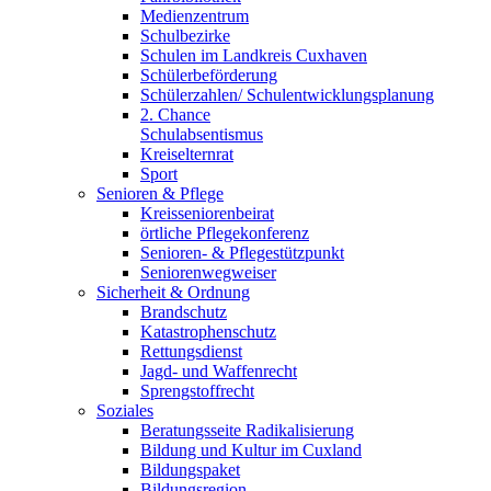
Medienzentrum
Schulbezirke
Schulen im Landkreis Cuxhaven
Schülerbeförderung
Schülerzahlen/ Schulentwicklungsplanung
2. Chance
Schulabsentismus
Kreiselternrat
Sport
Senioren & Pflege
Kreisseniorenbeirat
örtliche Pflegekonferenz
Senioren- & Pflegestützpunkt
Seniorenwegweiser
Sicherheit & Ordnung
Brandschutz
Katastrophenschutz
Rettungsdienst
Jagd- und Waffenrecht
Sprengstoffrecht
Soziales
Beratungsseite Radikalisierung
Bildung und Kultur im Cuxland
Bildungspaket
Bildungsregion