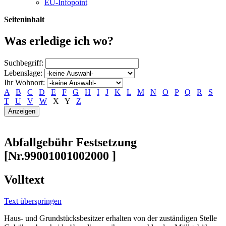
EU-Infopoint
Seiteninhalt
Was erledige ich wo?
Suchbegriff:
Lebenslage:
Ihr Wohnort:
A
B
C
D
E
F
G
H
I
J
K
L
M
N
O
P
Q
R
S
T
U
V
W
X
Y
Z
Abfallgebühr Festsetzung
[Nr.99001001002000 ]
Volltext
Text überspringen
Haus- und Grundstücksbesitzer erhalten von der zuständigen Stelle