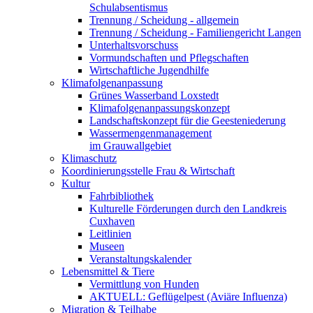
Schulabsentismus
Trennung / Scheidung - allgemein
Trennung / Scheidung - Familiengericht Langen
Unterhaltsvorschuss
Vormundschaften und Pflegschaften
Wirtschaftliche Jugendhilfe
Klimafolgenanpassung
Grünes Wasserband Loxstedt
Klimafolgenanpassungskonzept
Landschaftskonzept für die Geesteniederung
Wassermengenmanagement
im Grauwallgebiet
Klimaschutz
Koordinierungsstelle Frau & Wirtschaft
Kultur
Fahrbibliothek
Kulturelle Förderungen durch den Landkreis
Cuxhaven
Leitlinien
Museen
Veranstaltungskalender
Lebensmittel & Tiere
Vermittlung von Hunden
AKTUELL: Geflügelpest (Aviäre Influenza)
Migration & Teilhabe