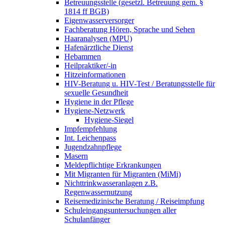
Betreuungsstelle (gesetzl. Betreuung gem. §
1814 ff BGB)
Eigenwasserversorger
Fachberatung Hören, Sprache und Sehen
Haaranalysen (MPU)
Hafenärztliche Dienst
Hebammen
Heilpraktiker/-in
Hitzeinformationen
HIV-Beratung u. HIV-Test / Beratungsstelle für
sexuelle Gesundheit
Hygiene in der Pflege
Hygiene-Netzwerk
Hygiene-Siegel
Impfempfehlung
Int. Leichenpass
Jugendzahnpflege
Masern
Meldepflichtige Erkrankungen
Mit Migranten für Migranten (MiMi)
Nichttrinkwasseranlagen z.B.
Regenwassernutzung
Reisemedizinische Beratung / Reiseimpfung
Schuleingangsuntersuchungen aller
Schulanfänger