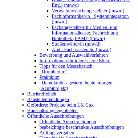
Eng.) (m/w/d)
Verwaltungsfachangestellte/r (m/w/d)
Fachinformatiker/in - Systemintegration
(m/w/d)
Fachangestellte/r für Medien- und
Informationsdienste, Fachrichtung
Bibliothek (FAMI) (m/w/d)
Straßenwärter/in (m/w/d)
Amtl. Fachassistent/in (m/w/d)
Bewerbung und Auswahlverfahren
Informationen für interessierte Eltern
Tipps für den Messebesuch
"Drumherum"
Praktikum
"Demokratie - gestern, heute, morgen"
(Azubiprojekt)
Barrierefreiheit
Baustellenmeldungen
Geförderte Projekte beim LK Cux
Haushaltsangelegenheiten
Öffentliche Ausschreibungen
Öffentliche Ausschreibungen
beabsichtigte beschränkte Ausschreibungen
Auftragsvergaben