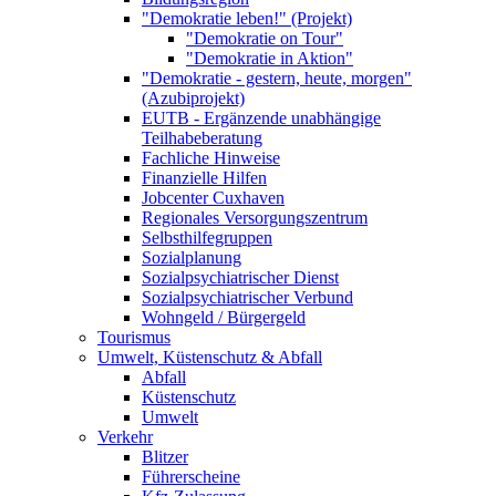
"Demokratie leben!" (Projekt)
"Demokratie on Tour"
"Demokratie in Aktion"
"Demokratie - gestern, heute, morgen"
(Azubiprojekt)
EUTB - Ergänzende unabhängige
Teilhabeberatung
Fachliche Hinweise
Finanzielle Hilfen
Jobcenter Cuxhaven
Regionales Versorgungszentrum
Selbsthilfegruppen
Sozialplanung
Sozialpsychiatrischer Dienst
Sozialpsychiatrischer Verbund
Wohngeld / Bürgergeld
Tourismus
Umwelt, Küstenschutz & Abfall
Abfall
Küstenschutz
Umwelt
Verkehr
Blitzer
Führerscheine