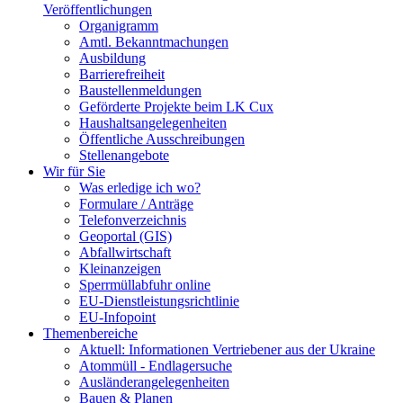
Veröffentlichungen
Organigramm
Amtl. Bekanntmachungen
Ausbildung
Barrierefreiheit
Baustellenmeldungen
Geförderte Projekte beim LK Cux
Haushaltsangelegenheiten
Öffentliche Ausschreibungen
Stellenangebote
Wir für Sie
Was erledige ich wo?
Formulare / Anträge
Telefonverzeichnis
Geoportal (GIS)
Abfallwirtschaft
Kleinanzeigen
Sperrmüllabfuhr online
EU-Dienstleistungsrichtlinie
EU-Infopoint
Themenbereiche
Aktuell: Informationen Vertriebener aus der Ukraine
Atommüll - Endlagersuche
Ausländerangelegenheiten
Bauen & Planen