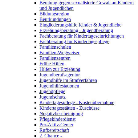
Beratung gegen sexualisierte Gewalt an Kindern
und Jugendlichen
Bildungsregion
Beurkundungen
Eingliederungshilfe Kinder & Jugendliche
Erziehungsberatung - Jugendberatung
Fachberatung für Kindertageseinrichtungen
Fachberatung für Kindertagespflege
Familienschulen
Familien-Wegweiser
Familienzentren
Frühe Hilfen
Hilfen zur Erziehung
Jugendberufsagentur
Jugendhilfe im Strafverfahren
Jugendhilfestationen
Jugendpflege
Jugendschutz
Kindertagespflege - Kostenübernahme
Kindertagesstätten - Zuschüsse
Negativbescheinigung
Pflegekinderdienst
Pro-Aktiv-Center
Rufbereitschaft
2. Chance -