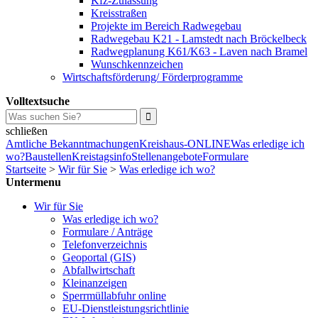
Kfz-Zulassung
Kreisstraßen
Projekte im Bereich Radwegebau
Radwegebau K21 - Lamstedt nach Bröckelbeck
Radwegplanung K61/K63 - Laven nach Bramel
Wunschkennzeichen
Wirtschaftsförderung/ Förderprogramme
Volltextsuche
schließen
Amtliche Bekanntmachungen
Kreishaus-ONLINE
Was erledige ich
wo?
Baustellen
Kreistagsinfo
Stellenangebote
Formulare
Startseite
>
Wir für Sie
>
Was erledige ich wo?
Untermenu
Wir für Sie
Was erledige ich wo?
Formulare / Anträge
Telefonverzeichnis
Geoportal (GIS)
Abfallwirtschaft
Kleinanzeigen
Sperrmüllabfuhr online
EU-Dienstleistungsrichtlinie