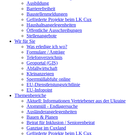
Ausbildung
Barrierefreiheit
Baustellenmeldungen
Geförderte Projekte beim LK Cux
Haushaltsangelegenheiten
Öffentliche Ausschreibungen
Stellenangebote
Wir für Sie
Was erledige ich wo?
Formulare / Anträge
Telefonverzeichnis
Geoportal (GIS)
Abfallwirtschaft
Kleinanzeigen
Sperrmüllabfuhr online
EU-Dienstleistungsrichtlinie
EU-Infopoint
Themenbereiche
Aktuell: Informationen Vertriebener aus der Ukraine
Atommüll - Endlagersuche
Ausländerangelegenheiten
Bauen & Planen
Beirat für Inklusion / Seniorenbeirat
Ganztag im Cuxland
Geförderte Projekte beim LK Cux