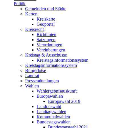
Politik
Gemeinden und Städte
Karten
Kreiskarte
Geoportal
Kreisrecht
Richtlinien
Satzungen
Verordnungen
Vereinbarungen
Kreistag & Ausschüsse
Kreistagsinformationssystem
Kreistagsinformationssystem
Bürgerlotse
Landrat
Pressemitteilungen
Wahlen
Wahlergebnisauskunft
Europawahlen
Europawahl 2019
Landratswahl
Landtagswahlen
Kommunalwahlen
Bundestagswahlen
Bundestagswahl 2021