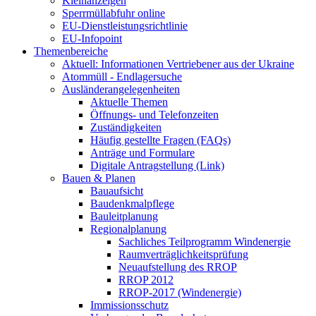
Kleinanzeigen
Sperrmüllabfuhr online
EU-Dienstleistungsrichtlinie
EU-Infopoint
Themenbereiche
Aktuell: Informationen Vertriebener aus der Ukraine
Atommüll - Endlagersuche
Ausländerangelegenheiten
Aktuelle Themen
Öffnungs- und Telefonzeiten
Zuständigkeiten
Häufig gestellte Fragen (FAQs)
Anträge und Formulare
Digitale Antragstellung (Link)
Bauen & Planen
Bauaufsicht
Baudenkmalpflege
Bauleitplanung
Regionalplanung
Sachliches Teilprogramm Windenergie
Raumverträglichkeitsprüfung
Neuaufstellung des RROP
RROP 2012
RROP-2017 (Windenergie)
Immissionsschutz