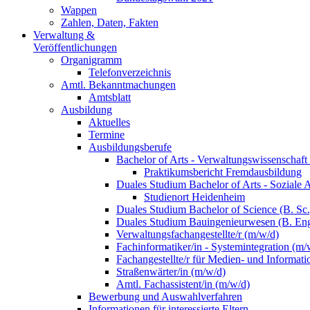
Wappen
Zahlen, Daten, Fakten
Verwaltung &
Veröffentlichungen
Organigramm
Telefonverzeichnis
Amtl. Bekanntmachungen
Amtsblatt
Ausbildung
Aktuelles
Termine
Ausbildungsberufe
Bachelor of Arts - Verwaltungswissenschaft
Praktikumsbericht Fremdausbildung
Duales Studium Bachelor of Arts - Soziale 
Studienort Heidenheim
Duales Studium Bachelor of Science (B. S
Duales Studium Bauingenieurwesen (B. Eng
Verwaltungsfachangestellte/r (m/w/d)
Fachinformatiker/in - Systemintegration (m/
Fachangestellte/r für Medien- und Informat
Straßenwärter/in (m/w/d)
Amtl. Fachassistent/in (m/w/d)
Bewerbung und Auswahlverfahren
Informationen für interessierte Eltern