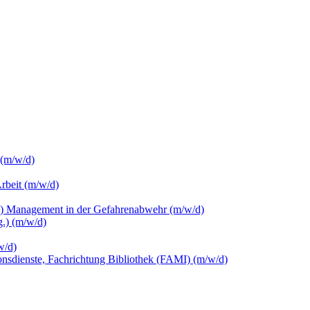
 (m/w/d)
Arbeit (m/w/d)
c.) Management in der Gefahrenabwehr (m/w/d)
.) (m/w/d)
w/d)
ionsdienste, Fachrichtung Bibliothek (FAMI) (m/w/d)