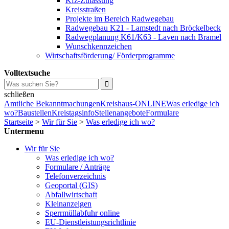
Kfz-Zulassung
Kreisstraßen
Projekte im Bereich Radwegebau
Radwegebau K21 - Lamstedt nach Bröckelbeck
Radwegplanung K61/K63 - Laven nach Bramel
Wunschkennzeichen
Wirtschaftsförderung/ Förderprogramme
Volltextsuche
schließen
Amtliche Bekanntmachungen
Kreishaus-ONLINE
Was erledige ich
wo?
Baustellen
Kreistagsinfo
Stellenangebote
Formulare
Startseite
>
Wir für Sie
>
Was erledige ich wo?
Untermenu
Wir für Sie
Was erledige ich wo?
Formulare / Anträge
Telefonverzeichnis
Geoportal (GIS)
Abfallwirtschaft
Kleinanzeigen
Sperrmüllabfuhr online
EU-Dienstleistungsrichtlinie