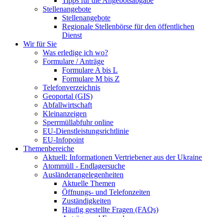
Tipps für die Angebotsabgabe
Stellenangebote
Stellenangebote
Regionale Stellenbörse für den öffentlichen
Dienst
Wir für Sie
Was erledige ich wo?
Formulare / Anträge
Formulare A bis L
Formulare M bis Z
Telefonverzeichnis
Geoportal (GIS)
Abfallwirtschaft
Kleinanzeigen
Sperrmüllabfuhr online
EU-Dienstleistungsrichtlinie
EU-Infopoint
Themenbereiche
Aktuell: Informationen Vertriebener aus der Ukraine
Atommüll - Endlagersuche
Ausländerangelegenheiten
Aktuelle Themen
Öffnungs- und Telefonzeiten
Zuständigkeiten
Häufig gestellte Fragen (FAQs)