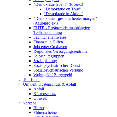
"Demokratie leben!" (Projekt)
"Demokratie on Tour"
"Demokratie in Aktion"
"Demokratie - gestern, heute, morgen"
(Azubiprojekt)
EUTB - Ergänzende unabhängige
Teilhabeberatung
Fachliche Hinweise
Finanzielle Hilfen
Jobcenter Cuxhaven
Regionales Versorgungszentrum
Selbsthilfegruppen
Sozialplanung
Sozialpsychiatrischer Dienst
Sozialpsychiatrischer Verbund
Wohngeld / Bürgergeld
Tourismus
Umwelt, Küstenschutz & Abfall
Abfall
Küstenschutz
Umwelt
Verkehr
Blitzer
Führerscheine