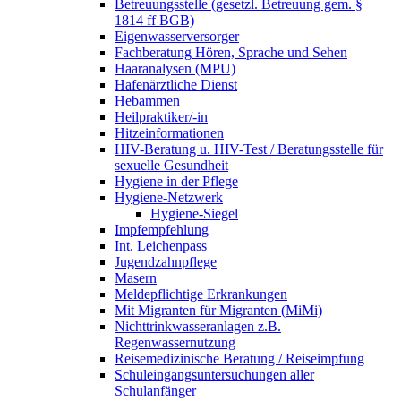
Betreuungsstelle (gesetzl. Betreuung gem. §
1814 ff BGB)
Eigenwasserversorger
Fachberatung Hören, Sprache und Sehen
Haaranalysen (MPU)
Hafenärztliche Dienst
Hebammen
Heilpraktiker/-in
Hitzeinformationen
HIV-Beratung u. HIV-Test / Beratungsstelle für
sexuelle Gesundheit
Hygiene in der Pflege
Hygiene-Netzwerk
Hygiene-Siegel
Impfempfehlung
Int. Leichenpass
Jugendzahnpflege
Masern
Meldepflichtige Erkrankungen
Mit Migranten für Migranten (MiMi)
Nichttrinkwasseranlagen z.B.
Regenwassernutzung
Reisemedizinische Beratung / Reiseimpfung
Schuleingangsuntersuchungen aller
Schulanfänger