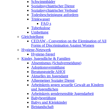
Schwimmbäder
Sozialpsychiatrischer Dienst
Sozialpsychiatrischer Verbund
Todesbescheinigung anfordern
Trinkwasser
FAQ s
Tuberkulose
Umbettung
Gleichstellung
CEDAW - Convention on the Elemination of All
Forms of Discrimination Against Women
Hygiene-Netzwerk
Hygiene-Siegel
Kinder, Jugendliche & Familien
Absentismus (Schulvermeidung)
Adoptionsvermittlung
Beratungsstelle AHOI
Aktuelles im Jugendamt
Allgemeiner Sozialer Dienst
Arbeitskreis gegen sexuelle Gewalt an Kindern
und Jugendlichen
Arbeitskreis gendersensible Jugendarbeit
Babybegrüßung
Babys und Kleinkinder
Beistandschaft