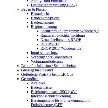
Anträge und Formulare
Digitale Antragstellung (Link)
Bauen & Planen
Bauaufsicht
Baudenkmalpflege
Bauleitplanung
Regionalplanung
Sachliches Teilprogramm Windenergie
Raumverträglichkeitsprüfung
Neuaufstellung des RROP
RROP 2012
RROP-2017 (Windenergie)
Immissionsschutz
Vorbeugender Brandschutz
Wohnraumförderung
Beirat für Inklusion / Seniorenbeirat
Ganztag im Cuxland
Geförderte Projekte beim LK Cux
Gesundheit
Aktuelles
Badegewässer
Belehrungen nach IfSG § 43 /
Infektionsschutzbelehrung
Beratungsstelle für Früherkennung und
Frühförderung (BFF)