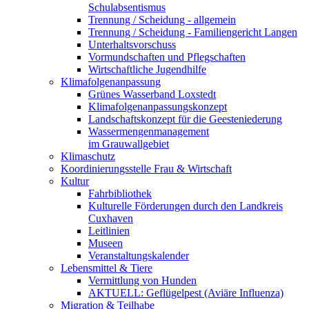
Schulabsentismus
Trennung / Scheidung - allgemein
Trennung / Scheidung - Familiengericht Langen
Unterhaltsvorschuss
Vormundschaften und Pflegschaften
Wirtschaftliche Jugendhilfe
Klimafolgenanpassung
Grünes Wasserband Loxstedt
Klimafolgenanpassungskonzept
Landschaftskonzept für die Geesteniederung
Wassermengenmanagement
im Grauwallgebiet
Klimaschutz
Koordinierungsstelle Frau & Wirtschaft
Kultur
Fahrbibliothek
Kulturelle Förderungen durch den Landkreis
Cuxhaven
Leitlinien
Museen
Veranstaltungskalender
Lebensmittel & Tiere
Vermittlung von Hunden
AKTUELL: Geflügelpest (Aviäre Influenza)
Migration & Teilhabe