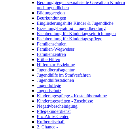
Beratung gegen sexualisierte Gewalt an Kindern
und Jugendlichen
Bildungsregion
Beurkundungen
Eingliederungshilfe Kinder & Jugendliche
Erziehungsberatung - Jugendberatung
Fachberatung für Kindertageseinrichtungen
Fachberatung für Kindertagespflege
Familienschulen
Familien-Wegweiser
Familienzentren
Frühe Hilfen
Hilfen zur Erziehung
Jugendberufsagentur
Jugendhilfe im Strafverfahren
Jugendhilfestationen
Jugendpflege
Jugendschutz
Kindertagespflege - Kostenübernahme
Kindertagesstätten - Zuschüsse
Negativbescheinigung
Pflegekinderdienst
Pro-Aktiv-Center
Rufbereitschaft
2. Chance -