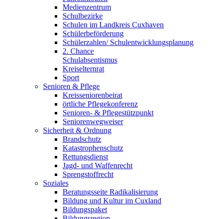
Medienzentrum
Schulbezirke
Schulen im Landkreis Cuxhaven
Schülerbeförderung
Schülerzahlen/ Schulentwicklungsplanung
2. Chance
Schulabsentismus
Kreiselternrat
Sport
Senioren & Pflege
Kreisseniorenbeirat
örtliche Pflegekonferenz
Senioren- & Pflegestützpunkt
Seniorenwegweiser
Sicherheit & Ordnung
Brandschutz
Katastrophenschutz
Rettungsdienst
Jagd- und Waffenrecht
Sprengstoffrecht
Soziales
Beratungsseite Radikalisierung
Bildung und Kultur im Cuxland
Bildungspaket
Bildungsregion