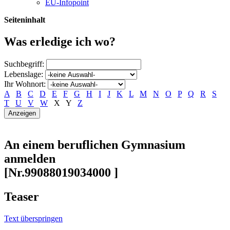
EU-Infopoint
Seiteninhalt
Was erledige ich wo?
Suchbegriff:
Lebenslage:
Ihr Wohnort:
A
B
C
D
E
F
G
H
I
J
K
L
M
N
O
P
Q
R
S
T
U
V
W
X
Y
Z
An einem beruflichen Gymnasium
anmelden
[Nr.99088019034000 ]
Teaser
Text überspringen