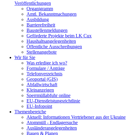
Veröffentlichungen
Organigramm
Amtl. Bekanntmachungen
Ausbildung
Barrierefreiheit
Baustellenmeldungen
Geförderte Projekte beim LK Cux
Haushaltsangelegenheiten
Öffentliche Ausschreibungen
Stellenangebote
Wir für Sie
Was erledige ich wo?
Formulare / Anträge
Telefonverzeichnis
Geoportal (GIS)
Abfallwirtschaft
Kleinanzeigen
Sperrmüllabfuhr online
EU-Dienstleistungsrichtlinie
EU-Infopoint
Themenbereiche
Aktuell: Informationen Vertriebener aus der Ukraine
Atommüll - Endlagersuche
Ausländerangelegenheiten
Bauen & Planen