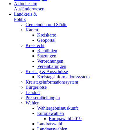
Aktuelles im
Ausländerwesen
Landkreis &
Politik
Gemeinden und Städte
Karten
Kreiskarte
Geoportal
Kreisrecht
Richtlinien
Satzungen
Verordnungen
Vereinbarungen
Kreistag & Ausschüsse
Kreistagsinformationssystem
Kreistagsinformationssystem
Bürgerlotse
Landrat
Pressemitteilungen
Wahlen
Wahlergebnisauskunft
Europawahlen
Europawahl 2019
Landratswahl
Landtagswahlen