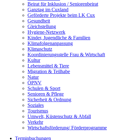
Beirat für Inklusion / Seniorenbeirat
Ganztag im Cuxland
Geförderte Projekte beim LK Cux
Gesundheit
Gleichstellung
Hygiene-Netzwerk
Kinder, Jugendliche & Familien
Klimafolgenanpassung
Klimaschutz
Koordinierungsstelle Frau & Wirtschaft
Kultur
Lebensmittel & Tiere
Migration & Teilhabe
Natur
ÖPNV
Schulen & Sport
Senioren & Pflege
Sicherheit & Ordnung
Soziales
Tourismus
Umwelt, Küstenschutz & Abfall
Verkehr
Wirtschaftsförderung/ Förderprogramme
Terminbuchungen