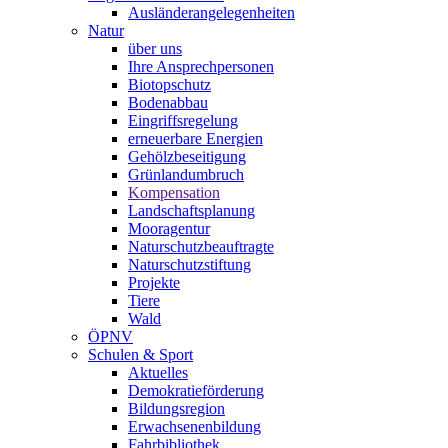
Ausländerangelegenheiten
Natur
über uns
Ihre Ansprechpersonen
Biotopschutz
Bodenabbau
Eingriffsregelung
erneuerbare Energien
Gehölzbeseitigung
Grünlandumbruch
Kompensation
Landschaftsplanung
Mooragentur
Naturschutzbeauftragte
Naturschutzstiftung
Projekte
Tiere
Wald
ÖPNV
Schulen & Sport
Aktuelles
Demokratieförderung
Bildungsregion
Erwachsenenbildung
Fahrbibliothek