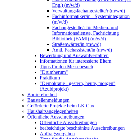
Eng.) (m/w/d)
Verwaltungsfachangestellte/r (m/w/d)
Fachinformatiker/in - Systemintegration
(m/w/d)
Fachangestellte/r für Medien- und
Informationsdienste, Fachrichtung
Bibliothek (FAMI) (m/w/d)
Straßenwärter/in (m/w/d)
Amtl. Fachassistent/in (m/w/d)
Bewerbung und Auswahlverfahren
Informationen für interessierte Eltern
Tipps für den Messebesuch
"Drumherum"
Praktikum
"Demokratie - gestern, heute, morgen"
(Azubiprojekt)
Barrierefreiheit
Baustellenmeldungen
Geförderte Projekte beim LK Cux
Haushaltsangelegenheiten
Öffentliche Ausschreibungen
Öffentliche Ausschreibungen
beabsichtigte beschränkte Ausschreibungen
Auftragsvergaben