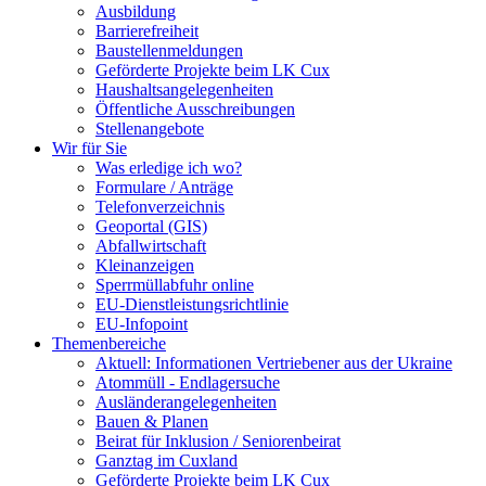
Ausbildung
Barrierefreiheit
Baustellenmeldungen
Geförderte Projekte beim LK Cux
Haushaltsangelegenheiten
Öffentliche Ausschreibungen
Stellenangebote
Wir für Sie
Was erledige ich wo?
Formulare / Anträge
Telefonverzeichnis
Geoportal (GIS)
Abfallwirtschaft
Kleinanzeigen
Sperrmüllabfuhr online
EU-Dienstleistungsrichtlinie
EU-Infopoint
Themenbereiche
Aktuell: Informationen Vertriebener aus der Ukraine
Atommüll - Endlagersuche
Ausländerangelegenheiten
Bauen & Planen
Beirat für Inklusion / Seniorenbeirat
Ganztag im Cuxland
Geförderte Projekte beim LK Cux