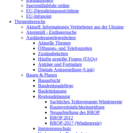
Kleinanzeigen
Sperrmüllabfuhr online
EU-Dienstleistungsrichtlinie
EU-Infopoint
Themenbereiche
Aktuell: Informationen Vertriebener aus der Ukraine
Atommüll - Endlagersuche
Ausländerangelegenheiten
Aktuelle Themen
Öffnungs- und Telefonzeiten
Zuständigkeiten
Häufig gestellte Fragen (FAQs)
Anträge und Formulare
Digitale Antragstellung (Link)
Bauen & Planen
Bauaufsicht
Baudenkmalpflege
Bauleitplanung
Regionalplanung
Sachliches Teilprogramm Windenergie
Raumverträglichkeitsprüfung
Neuaufstellung des RROP
RROP 2012
RROP-2017 (Windenergie)
Immissionsschutz