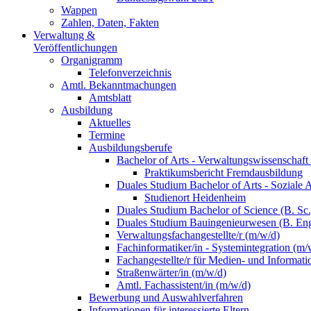
Wappen
Zahlen, Daten, Fakten
Verwaltung &
Veröffentlichungen
Organigramm
Telefonverzeichnis
Amtl. Bekanntmachungen
Amtsblatt
Ausbildung
Aktuelles
Termine
Ausbildungsberufe
Bachelor of Arts - Verwaltungswissenschaft
Praktikumsbericht Fremdausbildung
Duales Studium Bachelor of Arts - Soziale 
Studienort Heidenheim
Duales Studium Bachelor of Science (B. S
Duales Studium Bauingenieurwesen (B. Eng
Verwaltungsfachangestellte/r (m/w/d)
Fachinformatiker/in - Systemintegration (m/
Fachangestellte/r für Medien- und Informat
Straßenwärter/in (m/w/d)
Amtl. Fachassistent/in (m/w/d)
Bewerbung und Auswahlverfahren
Informationen für interessierte Eltern