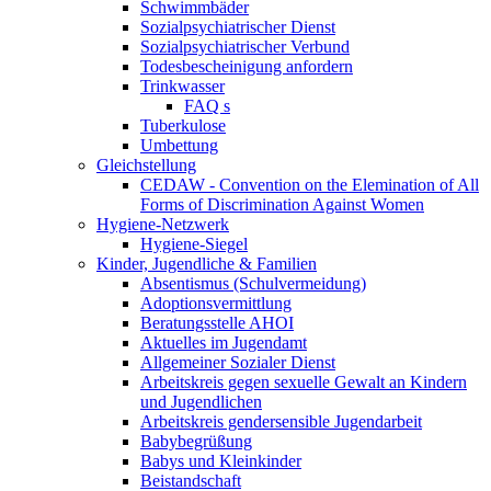
Schwimmbäder
Sozialpsychiatrischer Dienst
Sozialpsychiatrischer Verbund
Todesbescheinigung anfordern
Trinkwasser
FAQ s
Tuberkulose
Umbettung
Gleichstellung
CEDAW - Convention on the Elemination of All
Forms of Discrimination Against Women
Hygiene-Netzwerk
Hygiene-Siegel
Kinder, Jugendliche & Familien
Absentismus (Schulvermeidung)
Adoptionsvermittlung
Beratungsstelle AHOI
Aktuelles im Jugendamt
Allgemeiner Sozialer Dienst
Arbeitskreis gegen sexuelle Gewalt an Kindern
und Jugendlichen
Arbeitskreis gendersensible Jugendarbeit
Babybegrüßung
Babys und Kleinkinder
Beistandschaft