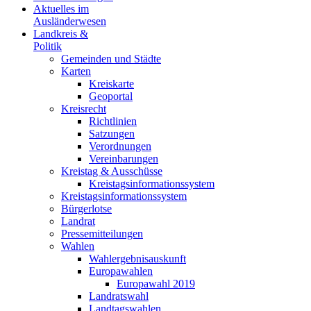
Aktuelles im
Ausländerwesen
Landkreis &
Politik
Gemeinden und Städte
Karten
Kreiskarte
Geoportal
Kreisrecht
Richtlinien
Satzungen
Verordnungen
Vereinbarungen
Kreistag & Ausschüsse
Kreistagsinformationssystem
Kreistagsinformationssystem
Bürgerlotse
Landrat
Pressemitteilungen
Wahlen
Wahlergebnisauskunft
Europawahlen
Europawahl 2019
Landratswahl
Landtagswahlen