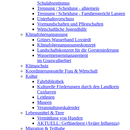
Schulabsentismus
Trennung / Scheidung - allgemein
Trennung / Scheidung - Familiengericht Langen
Unterhaltsvorschuss
Vormundschaften und Pflegschaften
Wirtschaftliche Jugendhilfe
Klimafolgenanpassung
Grünes Wasserband Loxstedt
Klimafolgenanpassungskonzept
Landschaftskonzept für die Geesteniederung
Wassermengenmanagement
im Grauwallgebiet
Klimaschutz
Koordinierungsstelle Frau & Wirtschaft
Kultur
Fahrbibliothek
Kulturelle Förderungen durch den Landkreis
Cuxhaven
Leitlinien
Museen
Veranstaltungskalender
Lebensmittel & Tiere
Vermittlung von Hunden
AKTUELL: Geflügelpest (Aviäre Influenza)
Migration & Teilhabe