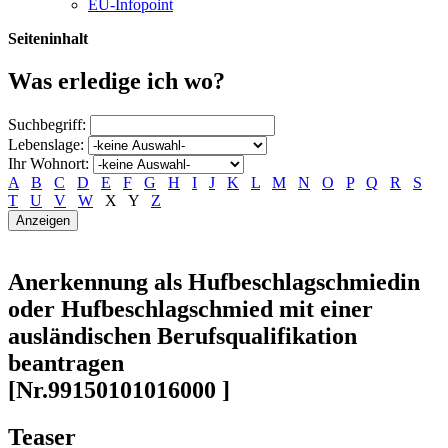
EU-Infopoint
Seiteninhalt
Was erledige ich wo?
Suchbegriff:
Lebenslage:
Ihr Wohnort:
A
B
C
D
E
F
G
H
I
J
K
L
M
N
O
P
Q
R
S
T
U
V
W
X
Y
Z
Anerkennung als Hufbeschlagschmiedin
oder Hufbeschlagschmied mit einer
ausländischen Berufsqualifikation
beantragen
[Nr.99150101016000 ]
Teaser