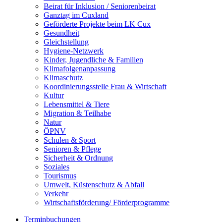
Beirat für Inklusion / Seniorenbeirat
Ganztag im Cuxland
Geförderte Projekte beim LK Cux
Gesundheit
Gleichstellung
Hygiene-Netzwerk
Kinder, Jugendliche & Familien
Klimafolgenanpassung
Klimaschutz
Koordinierungsstelle Frau & Wirtschaft
Kultur
Lebensmittel & Tiere
Migration & Teilhabe
Natur
ÖPNV
Schulen & Sport
Senioren & Pflege
Sicherheit & Ordnung
Soziales
Tourismus
Umwelt, Küstenschutz & Abfall
Verkehr
Wirtschaftsförderung/ Förderprogramme
Terminbuchungen