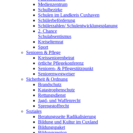
Medienzentrum
Schulbezirke
Schulen im Landkreis Cuxhaven
Schülerbeförderung
Schülerzahlen/ Schulentwicklungsplanung
2. Chance
Schulabsentismus
Kreiselternrat
Sport
Senioren & Pflege
Kreisseniorenbeirat
örtliche Pflegekonferenz
Senioren- & Pflegestützpunkt
Seniorenwegweiser
Sicherheit & Ordnung
Brandschutz
Katastrophenschutz
Rettungsdienst
Jagd- und Waffenrecht
Sprengstoffrecht
Soziales
Beratungsseite Radikalisierung
Bildung und Kultur im Cuxland
Bildungspaket
Bildungsregion