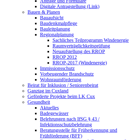
Anträge und Formulare
Digitale Antragstellung (Link)
Bauen & Planen
Bauaufsicht
Baudenkmalpflege
Bauleitplanung
Regionalplanung
Sachliches Teilprogramm Windenergie
Raumverträglichkeitsprüfung
Neuaufstellung des RROP
RROP 2012
RROP-2017 (Windenergie)
Immissionsschutz
Vorbeugender Brandschutz
Wohnraumförderung
Beirat für Inklusion / Seniorenbeirat
Ganztag im Cuxland
Geförderte Projekte beim LK Cux
Gesundheit
Aktuelles
Badegewässer
Belehrungen nach IfSG § 43 /
Infektionsschutzbelehrung
Beratungsstelle für Früherkennung und
Frühförderung (BFF)