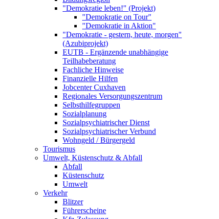
"Demokratie leben!" (Projekt)
"Demokratie on Tour"
"Demokratie in Aktion"
"Demokratie - gestern, heute, morgen"
(Azubiprojekt)
EUTB - Ergänzende unabhängige
Teilhabeberatung
Fachliche Hinweise
Finanzielle Hilfen
Jobcenter Cuxhaven
Regionales Versorgungszentrum
Selbsthilfegruppen
Sozialplanung
Sozialpsychiatrischer Dienst
Sozialpsychiatrischer Verbund
Wohngeld / Bürgergeld
Tourismus
Umwelt, Küstenschutz & Abfall
Abfall
Küstenschutz
Umwelt
Verkehr
Blitzer
Führerscheine