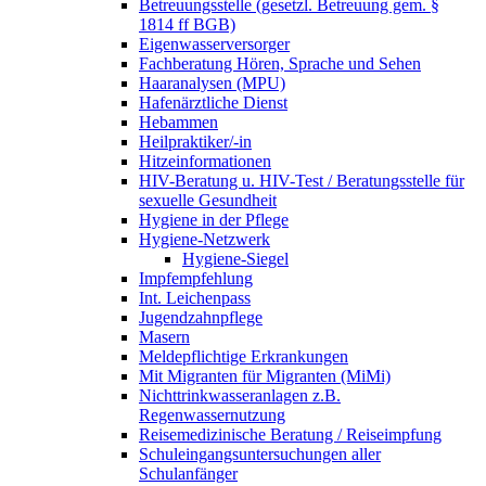
Betreuungsstelle (gesetzl. Betreuung gem. §
1814 ff BGB)
Eigenwasserversorger
Fachberatung Hören, Sprache und Sehen
Haaranalysen (MPU)
Hafenärztliche Dienst
Hebammen
Heilpraktiker/-in
Hitzeinformationen
HIV-Beratung u. HIV-Test / Beratungsstelle für
sexuelle Gesundheit
Hygiene in der Pflege
Hygiene-Netzwerk
Hygiene-Siegel
Impfempfehlung
Int. Leichenpass
Jugendzahnpflege
Masern
Meldepflichtige Erkrankungen
Mit Migranten für Migranten (MiMi)
Nichttrinkwasseranlagen z.B.
Regenwassernutzung
Reisemedizinische Beratung / Reiseimpfung
Schuleingangsuntersuchungen aller
Schulanfänger