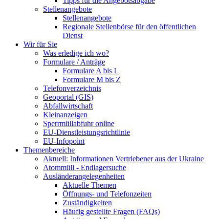
Tipps für die Angebotsabgabe
Stellenangebote
Stellenangebote
Regionale Stellenbörse für den öffentlichen
Dienst
Wir für Sie
Was erledige ich wo?
Formulare / Anträge
Formulare A bis L
Formulare M bis Z
Telefonverzeichnis
Geoportal (GIS)
Abfallwirtschaft
Kleinanzeigen
Sperrmüllabfuhr online
EU-Dienstleistungsrichtlinie
EU-Infopoint
Themenbereiche
Aktuell: Informationen Vertriebener aus der Ukraine
Atommüll - Endlagersuche
Ausländerangelegenheiten
Aktuelle Themen
Öffnungs- und Telefonzeiten
Zuständigkeiten
Häufig gestellte Fragen (FAQs)