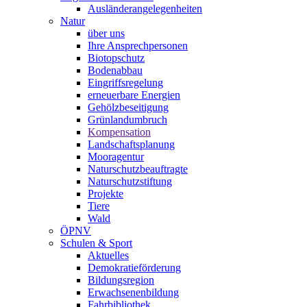
Ausländerangelegenheiten
Natur
über uns
Ihre Ansprechpersonen
Biotopschutz
Bodenabbau
Eingriffsregelung
erneuerbare Energien
Gehölzbeseitigung
Grünlandumbruch
Kompensation
Landschaftsplanung
Mooragentur
Naturschutzbeauftragte
Naturschutzstiftung
Projekte
Tiere
Wald
ÖPNV
Schulen & Sport
Aktuelles
Demokratieförderung
Bildungsregion
Erwachsenenbildung
Fahrbibliothek