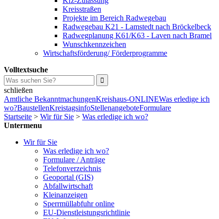
Kfz-Zulassung
Kreisstraßen
Projekte im Bereich Radwegebau
Radwegebau K21 - Lamstedt nach Bröckelbeck
Radwegplanung K61/K63 - Laven nach Bramel
Wunschkennzeichen
Wirtschaftsförderung/ Förderprogramme
Volltextsuche
schließen
Amtliche Bekanntmachungen
Kreishaus-ONLINE
Was erledige ich
wo?
Baustellen
Kreistagsinfo
Stellenangebote
Formulare
Startseite
>
Wir für Sie
>
Was erledige ich wo?
Untermenu
Wir für Sie
Was erledige ich wo?
Formulare / Anträge
Telefonverzeichnis
Geoportal (GIS)
Abfallwirtschaft
Kleinanzeigen
Sperrmüllabfuhr online
EU-Dienstleistungsrichtlinie