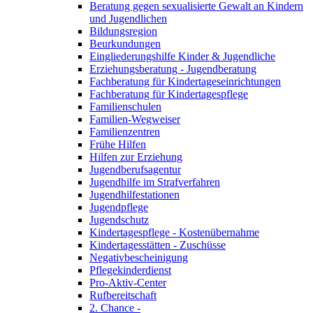
Beratung gegen sexualisierte Gewalt an Kindern
und Jugendlichen
Bildungsregion
Beurkundungen
Eingliederungshilfe Kinder & Jugendliche
Erziehungsberatung - Jugendberatung
Fachberatung für Kindertageseinrichtungen
Fachberatung für Kindertagespflege
Familienschulen
Familien-Wegweiser
Familienzentren
Frühe Hilfen
Hilfen zur Erziehung
Jugendberufsagentur
Jugendhilfe im Strafverfahren
Jugendhilfestationen
Jugendpflege
Jugendschutz
Kindertagespflege - Kostenübernahme
Kindertagesstätten - Zuschüsse
Negativbescheinigung
Pflegekinderdienst
Pro-Aktiv-Center
Rufbereitschaft
2. Chance -