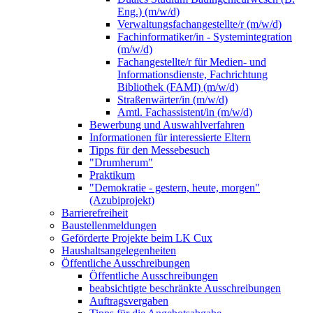
Eng.) (m/w/d)
Verwaltungsfachangestellte/r (m/w/d)
Fachinformatiker/in - Systemintegration
(m/w/d)
Fachangestellte/r für Medien- und
Informationsdienste, Fachrichtung
Bibliothek (FAMI) (m/w/d)
Straßenwärter/in (m/w/d)
Amtl. Fachassistent/in (m/w/d)
Bewerbung und Auswahlverfahren
Informationen für interessierte Eltern
Tipps für den Messebesuch
"Drumherum"
Praktikum
"Demokratie - gestern, heute, morgen"
(Azubiprojekt)
Barrierefreiheit
Baustellenmeldungen
Geförderte Projekte beim LK Cux
Haushaltsangelegenheiten
Öffentliche Ausschreibungen
Öffentliche Ausschreibungen
beabsichtigte beschränkte Ausschreibungen
Auftragsvergaben