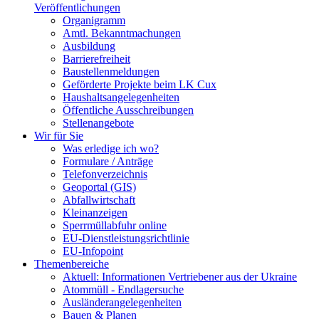
Veröffentlichungen
Organigramm
Amtl. Bekanntmachungen
Ausbildung
Barrierefreiheit
Baustellenmeldungen
Geförderte Projekte beim LK Cux
Haushaltsangelegenheiten
Öffentliche Ausschreibungen
Stellenangebote
Wir für Sie
Was erledige ich wo?
Formulare / Anträge
Telefonverzeichnis
Geoportal (GIS)
Abfallwirtschaft
Kleinanzeigen
Sperrmüllabfuhr online
EU-Dienstleistungsrichtlinie
EU-Infopoint
Themenbereiche
Aktuell: Informationen Vertriebener aus der Ukraine
Atommüll - Endlagersuche
Ausländerangelegenheiten
Bauen & Planen