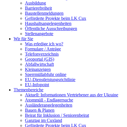
Ausbildung
Barrierefreiheit
Baustellenmeldungen
Geförderte Projekte beim LK Cux
Haushaltsangelegenheiten
Öffentliche Ausschreibungen
Stellenangebote
Wir für Sie
Was erledige ich wo?
Formulare / Anträge
Telefonverzeichnis
Geoportal (GIS)
Abfallwirtschaft
Kleinanzeigen
Sperrmüllabfuhr online
EU-Dienstleistungsrichtlinie
EU-Infopoint
Themenbereiche
Aktuell: Informationen Vertriebener aus der Ukraine
Atommüll - Endlagersuche
Ausländerangelegenheiten
Bauen & Planen
Beirat für Inklusion / Seniorenbeirat
Ganztag im Cuxland
Geförderte Projekte beim LK Cux