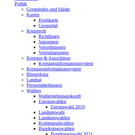
Politik
Gemeinden und Städte
Karten
Kreiskarte
Geoportal
Kreisrecht
Richtlinien
Satzungen
Verordnungen
Vereinbarungen
Kreistag & Ausschüsse
Kreistagsinformationssystem
Kreistagsinformationssystem
Bürgerlotse
Landrat
Pressemitteilungen
Wahlen
Wahlergebnisauskunft
Europawahlen
Europawahl 2019
Landratswahl
Landtagswahlen
Kommunalwahlen
Bundestagswahlen
Bundestagswahl 2021