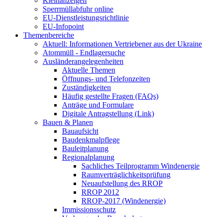
Kleinanzeigen
Sperrmüllabfuhr online
EU-Dienstleistungsrichtlinie
EU-Infopoint
Themenbereiche
Aktuell: Informationen Vertriebener aus der Ukraine
Atommüll - Endlagersuche
Ausländerangelegenheiten
Aktuelle Themen
Öffnungs- und Telefonzeiten
Zuständigkeiten
Häufig gestellte Fragen (FAQs)
Anträge und Formulare
Digitale Antragstellung (Link)
Bauen & Planen
Bauaufsicht
Baudenkmalpflege
Bauleitplanung
Regionalplanung
Sachliches Teilprogramm Windenergie
Raumverträglichkeitsprüfung
Neuaufstellung des RROP
RROP 2012
RROP-2017 (Windenergie)
Immissionsschutz