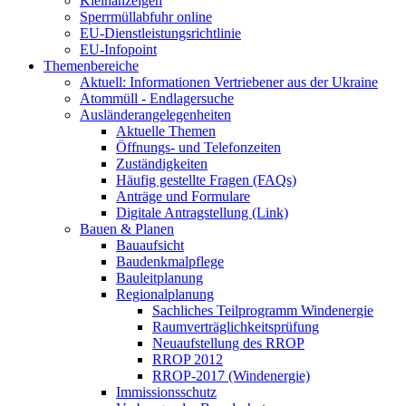
Kleinanzeigen
Sperrmüllabfuhr online
EU-Dienstleistungsrichtlinie
EU-Infopoint
Themenbereiche
Aktuell: Informationen Vertriebener aus der Ukraine
Atommüll - Endlagersuche
Ausländerangelegenheiten
Aktuelle Themen
Öffnungs- und Telefonzeiten
Zuständigkeiten
Häufig gestellte Fragen (FAQs)
Anträge und Formulare
Digitale Antragstellung (Link)
Bauen & Planen
Bauaufsicht
Baudenkmalpflege
Bauleitplanung
Regionalplanung
Sachliches Teilprogramm Windenergie
Raumverträglichkeitsprüfung
Neuaufstellung des RROP
RROP 2012
RROP-2017 (Windenergie)
Immissionsschutz