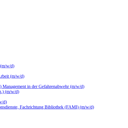
 (m/w/d)
Arbeit (m/w/d)
c.) Management in der Gefahrenabwehr (m/w/d)
.) (m/w/d)
w/d)
ionsdienste, Fachrichtung Bibliothek (FAMI) (m/w/d)