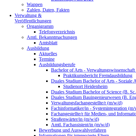
Wappen
Zahlen, Daten, Fakten
Verwaltung &
Veröffentlichungen
Organigramm
Telefonverzeichnis
Amtl. Bekanntmachungen
Amtsblatt
Ausbildung
Aktuelles
Termine
Ausbildungsberufe
Bachelor of Arts - Verwaltungswissenschaft
Praktikumsbericht Fremdausbildung
Duales Studium Bachelor of Arts - Soziale 
Studienort Heidenheim
Duales Studium Bachelor of Science (B. S
Duales Studium Bauingenieurwesen (B. Eng
Verwaltungsfachangestellte/r (m/w/d)
Fachinformatiker/in - Systemintegration (m/
Fachangestellte/r für Medien- und Informat
Straßenwärter/in (m/w/d)
Amtl. Fachassistent/in (m/w/d)
Bewerbung und Auswahlverfahren
Informationen für interessierte Eltern