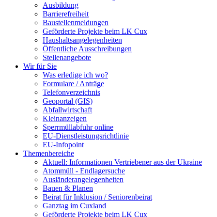
Ausbildung
Barrierefreiheit
Baustellenmeldungen
Geförderte Projekte beim LK Cux
Haushaltsangelegenheiten
Öffentliche Ausschreibungen
Stellenangebote
Wir für Sie
Was erledige ich wo?
Formulare / Anträge
Telefonverzeichnis
Geoportal (GIS)
Abfallwirtschaft
Kleinanzeigen
Sperrmüllabfuhr online
EU-Dienstleistungsrichtlinie
EU-Infopoint
Themenbereiche
Aktuell: Informationen Vertriebener aus der Ukraine
Atommüll - Endlagersuche
Ausländerangelegenheiten
Bauen & Planen
Beirat für Inklusion / Seniorenbeirat
Ganztag im Cuxland
Geförderte Projekte beim LK Cux