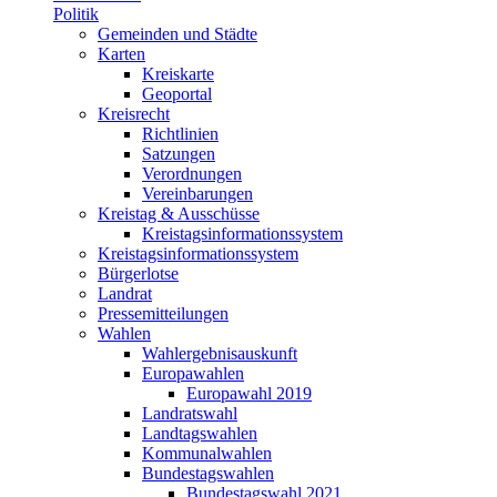
Politik
Gemeinden und Städte
Karten
Kreiskarte
Geoportal
Kreisrecht
Richtlinien
Satzungen
Verordnungen
Vereinbarungen
Kreistag & Ausschüsse
Kreistagsinformationssystem
Kreistagsinformationssystem
Bürgerlotse
Landrat
Pressemitteilungen
Wahlen
Wahlergebnisauskunft
Europawahlen
Europawahl 2019
Landratswahl
Landtagswahlen
Kommunalwahlen
Bundestagswahlen
Bundestagswahl 2021