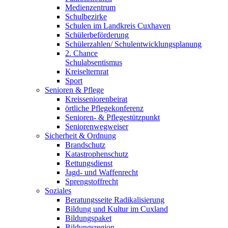
Medienzentrum
Schulbezirke
Schulen im Landkreis Cuxhaven
Schülerbeförderung
Schülerzahlen/ Schulentwicklungsplanung
2. Chance
Schulabsentismus
Kreiselternrat
Sport
Senioren & Pflege
Kreisseniorenbeirat
örtliche Pflegekonferenz
Senioren- & Pflegestützpunkt
Seniorenwegweiser
Sicherheit & Ordnung
Brandschutz
Katastrophenschutz
Rettungsdienst
Jagd- und Waffenrecht
Sprengstoffrecht
Soziales
Beratungsseite Radikalisierung
Bildung und Kultur im Cuxland
Bildungspaket
Bildungsregion