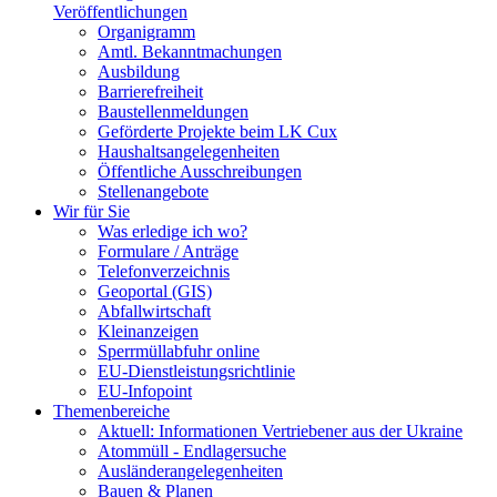
Veröffentlichungen
Organigramm
Amtl. Bekanntmachungen
Ausbildung
Barrierefreiheit
Baustellenmeldungen
Geförderte Projekte beim LK Cux
Haushaltsangelegenheiten
Öffentliche Ausschreibungen
Stellenangebote
Wir für Sie
Was erledige ich wo?
Formulare / Anträge
Telefonverzeichnis
Geoportal (GIS)
Abfallwirtschaft
Kleinanzeigen
Sperrmüllabfuhr online
EU-Dienstleistungsrichtlinie
EU-Infopoint
Themenbereiche
Aktuell: Informationen Vertriebener aus der Ukraine
Atommüll - Endlagersuche
Ausländerangelegenheiten
Bauen & Planen