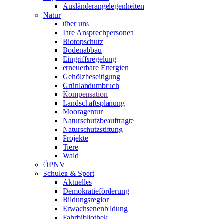
Ausländerangelegenheiten
Natur
über uns
Ihre Ansprechpersonen
Biotopschutz
Bodenabbau
Eingriffsregelung
erneuerbare Energien
Gehölzbeseitigung
Grünlandumbruch
Kompensation
Landschaftsplanung
Mooragentur
Naturschutzbeauftragte
Naturschutzstiftung
Projekte
Tiere
Wald
ÖPNV
Schulen & Sport
Aktuelles
Demokratieförderung
Bildungsregion
Erwachsenenbildung
Fahrbibliothek