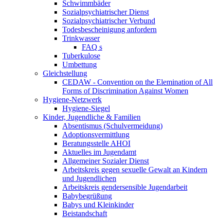
Schwimmbäder
Sozialpsychiatrischer Dienst
Sozialpsychiatrischer Verbund
Todesbescheinigung anfordern
Trinkwasser
FAQ s
Tuberkulose
Umbettung
Gleichstellung
CEDAW - Convention on the Elemination of All
Forms of Discrimination Against Women
Hygiene-Netzwerk
Hygiene-Siegel
Kinder, Jugendliche & Familien
Absentismus (Schulvermeidung)
Adoptionsvermittlung
Beratungsstelle AHOI
Aktuelles im Jugendamt
Allgemeiner Sozialer Dienst
Arbeitskreis gegen sexuelle Gewalt an Kindern
und Jugendlichen
Arbeitskreis gendersensible Jugendarbeit
Babybegrüßung
Babys und Kleinkinder
Beistandschaft