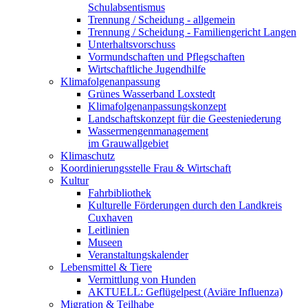
Schulabsentismus
Trennung / Scheidung - allgemein
Trennung / Scheidung - Familiengericht Langen
Unterhaltsvorschuss
Vormundschaften und Pflegschaften
Wirtschaftliche Jugendhilfe
Klimafolgenanpassung
Grünes Wasserband Loxstedt
Klimafolgenanpassungskonzept
Landschaftskonzept für die Geesteniederung
Wassermengenmanagement
im Grauwallgebiet
Klimaschutz
Koordinierungsstelle Frau & Wirtschaft
Kultur
Fahrbibliothek
Kulturelle Förderungen durch den Landkreis
Cuxhaven
Leitlinien
Museen
Veranstaltungskalender
Lebensmittel & Tiere
Vermittlung von Hunden
AKTUELL: Geflügelpest (Aviäre Influenza)
Migration & Teilhabe