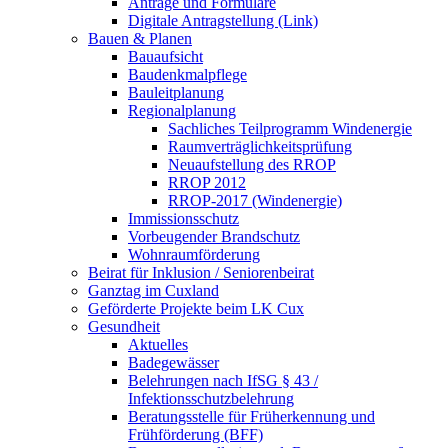
Anträge und Formulare
Digitale Antragstellung (Link)
Bauen & Planen
Bauaufsicht
Baudenkmalpflege
Bauleitplanung
Regionalplanung
Sachliches Teilprogramm Windenergie
Raumverträglichkeitsprüfung
Neuaufstellung des RROP
RROP 2012
RROP-2017 (Windenergie)
Immissionsschutz
Vorbeugender Brandschutz
Wohnraumförderung
Beirat für Inklusion / Seniorenbeirat
Ganztag im Cuxland
Geförderte Projekte beim LK Cux
Gesundheit
Aktuelles
Badegewässer
Belehrungen nach IfSG § 43 /
Infektionsschutzbelehrung
Beratungsstelle für Früherkennung und
Frühförderung (BFF)