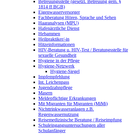
Betreuungsstelle (gesetzl. Betreuung gem. §
1814 ff BGB)
Eigenwasserversorger
Fachberatung Hören, Sprache und Sehen
Haaranalysen (MPU)
Hafenärztliche Dienst
Hebammen
Heilpraktiker/-in
Hitzeinformationen
HIV-Beratung u. HIV-Test / Beratungsstelle für
sexuelle Gesundheit
Hygiene in der Pflege
Hygiene-Netzwerk
Hygiene-Siegel
Impfempfehlung
Int. Leichenpass
Jugendzahnpflege
Masern
Meldepflichtige Erkrankungen
Mit Migranten für Migranten (MiMi)
Nichttrinkwasseranlagen z.B.
Regenwassernutzung
Reisemedizinische Beratung / Reiseimpfung
Schuleingangsuntersuchungen aller
Schulanfänger