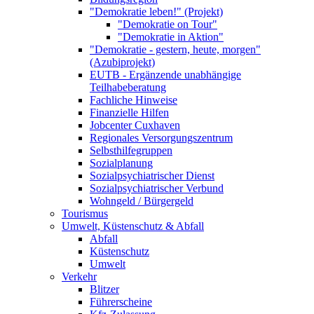
"Demokratie leben!" (Projekt)
"Demokratie on Tour"
"Demokratie in Aktion"
"Demokratie - gestern, heute, morgen"
(Azubiprojekt)
EUTB - Ergänzende unabhängige
Teilhabeberatung
Fachliche Hinweise
Finanzielle Hilfen
Jobcenter Cuxhaven
Regionales Versorgungszentrum
Selbsthilfegruppen
Sozialplanung
Sozialpsychiatrischer Dienst
Sozialpsychiatrischer Verbund
Wohngeld / Bürgergeld
Tourismus
Umwelt, Küstenschutz & Abfall
Abfall
Küstenschutz
Umwelt
Verkehr
Blitzer
Führerscheine