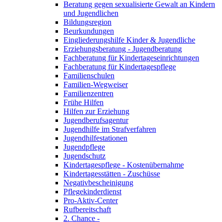
Beratung gegen sexualisierte Gewalt an Kindern
und Jugendlichen
Bildungsregion
Beurkundungen
Eingliederungshilfe Kinder & Jugendliche
Erziehungsberatung - Jugendberatung
Fachberatung für Kindertageseinrichtungen
Fachberatung für Kindertagespflege
Familienschulen
Familien-Wegweiser
Familienzentren
Frühe Hilfen
Hilfen zur Erziehung
Jugendberufsagentur
Jugendhilfe im Strafverfahren
Jugendhilfestationen
Jugendpflege
Jugendschutz
Kindertagespflege - Kostenübernahme
Kindertagesstätten - Zuschüsse
Negativbescheinigung
Pflegekinderdienst
Pro-Aktiv-Center
Rufbereitschaft
2. Chance -