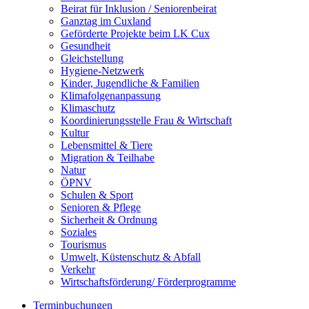
Beirat für Inklusion / Seniorenbeirat
Ganztag im Cuxland
Geförderte Projekte beim LK Cux
Gesundheit
Gleichstellung
Hygiene-Netzwerk
Kinder, Jugendliche & Familien
Klimafolgenanpassung
Klimaschutz
Koordinierungsstelle Frau & Wirtschaft
Kultur
Lebensmittel & Tiere
Migration & Teilhabe
Natur
ÖPNV
Schulen & Sport
Senioren & Pflege
Sicherheit & Ordnung
Soziales
Tourismus
Umwelt, Küstenschutz & Abfall
Verkehr
Wirtschaftsförderung/ Förderprogramme
Terminbuchungen