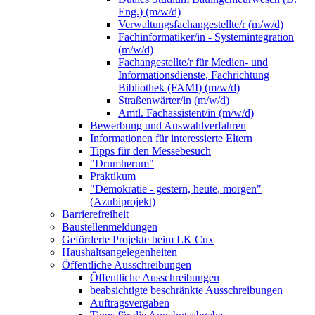
Eng.) (m/w/d)
Verwaltungsfachangestellte/r (m/w/d)
Fachinformatiker/in - Systemintegration
(m/w/d)
Fachangestellte/r für Medien- und
Informationsdienste, Fachrichtung
Bibliothek (FAMI) (m/w/d)
Straßenwärter/in (m/w/d)
Amtl. Fachassistent/in (m/w/d)
Bewerbung und Auswahlverfahren
Informationen für interessierte Eltern
Tipps für den Messebesuch
"Drumherum"
Praktikum
"Demokratie - gestern, heute, morgen"
(Azubiprojekt)
Barrierefreiheit
Baustellenmeldungen
Geförderte Projekte beim LK Cux
Haushaltsangelegenheiten
Öffentliche Ausschreibungen
Öffentliche Ausschreibungen
beabsichtigte beschränkte Ausschreibungen
Auftragsvergaben