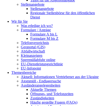
Tipps für die Angebotsabgabe
Stellenangebote
Stellenangebote
Regionale Stellenbörse für den öffentlichen
Dienst
Wir für Sie
Was erledige ich wo?
Formulare / Anträge
Formulare A bis L
Formulare M bis Z
Telefonverzeichnis
Geoportal (GIS)
Abfallwirtschaft
Kleinanzeigen
Sperrmüllabfuhr online
EU-Dienstleistungsrichtlinie
EU-Infopoint
Themenbereiche
Aktuell: Informationen Vertriebener aus der Ukraine
Atommüll - Endlagersuche
Ausländerangelegenheiten
Aktuelle Themen
Öffnungs- und Telefonzeiten
Zuständigkeiten
Häufig gestellte Fragen (FAQs)