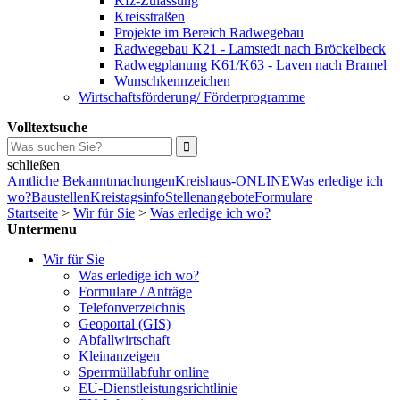
Kfz-Zulassung
Kreisstraßen
Projekte im Bereich Radwegebau
Radwegebau K21 - Lamstedt nach Bröckelbeck
Radwegplanung K61/K63 - Laven nach Bramel
Wunschkennzeichen
Wirtschaftsförderung/ Förderprogramme
Volltextsuche
schließen
Amtliche Bekanntmachungen
Kreishaus-ONLINE
Was erledige ich
wo?
Baustellen
Kreistagsinfo
Stellenangebote
Formulare
Startseite
>
Wir für Sie
>
Was erledige ich wo?
Untermenu
Wir für Sie
Was erledige ich wo?
Formulare / Anträge
Telefonverzeichnis
Geoportal (GIS)
Abfallwirtschaft
Kleinanzeigen
Sperrmüllabfuhr online
EU-Dienstleistungsrichtlinie