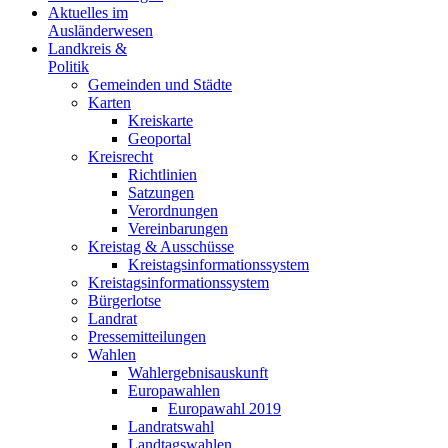
Aktuelles im
Ausländerwesen
Landkreis &
Politik
Gemeinden und Städte
Karten
Kreiskarte
Geoportal
Kreisrecht
Richtlinien
Satzungen
Verordnungen
Vereinbarungen
Kreistag & Ausschüsse
Kreistagsinformationssystem
Kreistagsinformationssystem
Bürgerlotse
Landrat
Pressemitteilungen
Wahlen
Wahlergebnisauskunft
Europawahlen
Europawahl 2019
Landratswahl
Landtagswahlen