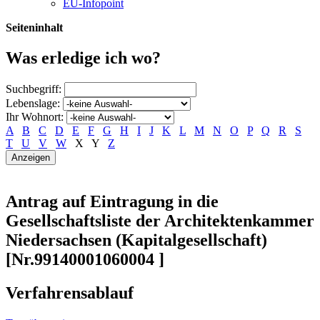
EU-Infopoint
Seiteninhalt
Was erledige ich wo?
Suchbegriff:
Lebenslage:
Ihr Wohnort:
A
B
C
D
E
F
G
H
I
J
K
L
M
N
O
P
Q
R
S
T
U
V
W
X
Y
Z
Antrag auf Eintragung in die
Gesellschaftsliste der Architektenkammer
Niedersachsen (Kapitalgesellschaft)
[Nr.99140001060004 ]
Verfahrensablauf