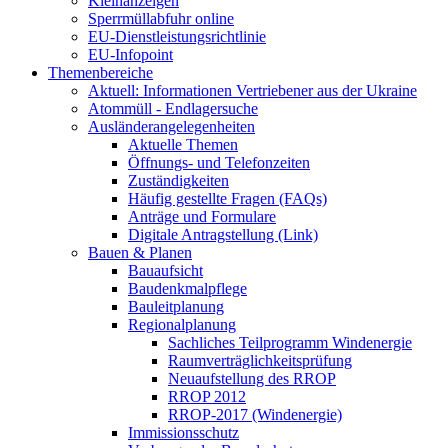
Kleinanzeigen
Sperrmüllabfuhr online
EU-Dienstleistungsrichtlinie
EU-Infopoint
Themenbereiche
Aktuell: Informationen Vertriebener aus der Ukraine
Atommüll - Endlagersuche
Ausländerangelegenheiten
Aktuelle Themen
Öffnungs- und Telefonzeiten
Zuständigkeiten
Häufig gestellte Fragen (FAQs)
Anträge und Formulare
Digitale Antragstellung (Link)
Bauen & Planen
Bauaufsicht
Baudenkmalpflege
Bauleitplanung
Regionalplanung
Sachliches Teilprogramm Windenergie
Raumverträglichkeitsprüfung
Neuaufstellung des RROP
RROP 2012
RROP-2017 (Windenergie)
Immissionsschutz