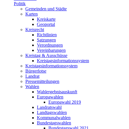
Politik
Gemeinden und Städte
Karten
Kreiskarte
Geoportal
Kreisrecht
Richtlinien
Satzungen
Verordnungen
Vereinbarungen
Kreistag & Ausschüsse
Kreistagsinformationssystem
Kreistagsinformationssystem
Bürgerlotse
Landrat
Pressemitteilungen
Wahlen
Wahlergebnisauskunft
Europawahlen
Europawahl 2019
Landratswahl
Landtagswahlen
Kommunalwahlen
Bundestagswahlen
Bundestagswahl 2021