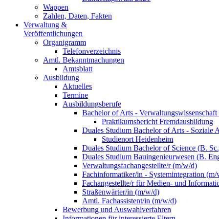
Wappen
Zahlen, Daten, Fakten
Verwaltung &
Veröffentlichungen
Organigramm
Telefonverzeichnis
Amtl. Bekanntmachungen
Amtsblatt
Ausbildung
Aktuelles
Termine
Ausbildungsberufe
Bachelor of Arts - Verwaltungswissenschaft
Praktikumsbericht Fremdausbildung
Duales Studium Bachelor of Arts - Soziale 
Studienort Heidenheim
Duales Studium Bachelor of Science (B. S
Duales Studium Bauingenieurwesen (B. Eng
Verwaltungsfachangestellte/r (m/w/d)
Fachinformatiker/in - Systemintegration (m/
Fachangestellte/r für Medien- und Informat
Straßenwärter/in (m/w/d)
Amtl. Fachassistent/in (m/w/d)
Bewerbung und Auswahlverfahren
Informationen für interessierte Eltern