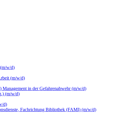
 (m/w/d)
Arbeit (m/w/d)
c.) Management in der Gefahrenabwehr (m/w/d)
.) (m/w/d)
w/d)
ionsdienste, Fachrichtung Bibliothek (FAMI) (m/w/d)