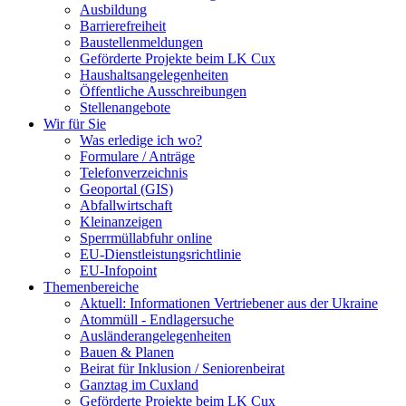
Ausbildung
Barrierefreiheit
Baustellenmeldungen
Geförderte Projekte beim LK Cux
Haushaltsangelegenheiten
Öffentliche Ausschreibungen
Stellenangebote
Wir für Sie
Was erledige ich wo?
Formulare / Anträge
Telefonverzeichnis
Geoportal (GIS)
Abfallwirtschaft
Kleinanzeigen
Sperrmüllabfuhr online
EU-Dienstleistungsrichtlinie
EU-Infopoint
Themenbereiche
Aktuell: Informationen Vertriebener aus der Ukraine
Atommüll - Endlagersuche
Ausländerangelegenheiten
Bauen & Planen
Beirat für Inklusion / Seniorenbeirat
Ganztag im Cuxland
Geförderte Projekte beim LK Cux