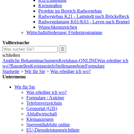
Kfz-Zulassung
Kreisstraßen
Projekte im Bereich Radwegebau
Radwegebau K21 - Lamstedt nach Bröckelbeck
Radwegplanung K61/K63 - Laven nach Bramel
Wunschkennzeichen
Wirtschaftsförderung/ Förderprogramme
Volltextsuche
schließen
Amtliche Bekanntmachungen
Kreishaus-ONLINE
Was erledige ich
wo?
Baustellen
Kreistagsinfo
Stellenangebote
Formulare
Startseite
>
Wir für Sie
>
Was erledige ich wo?
Untermenu
Wir für Sie
Was erledige ich wo?
Formulare / Anträge
Telefonverzeichnis
Geoportal (GIS)
Abfallwirtschaft
Kleinanzeigen
Sperrmüllabfuhr online
EU-Dienstleistungsrichtlinie