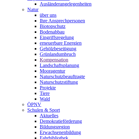
Ausländerangelegenheiten
Natur
über uns
Ihre Ansprechpersonen
Biotopschutz
Bodenabbau
Eingriffsregelung
erneuerbare Energien
Gehölzbeseitigung
Grünlandumbruch
Kompensation
Landschaftsplanung
Mooragentur
Naturschutzbeauftragte
Naturschutzstiftung
Projekte
Tiere
Wald
ÖPNV
Schulen & Sport
Aktuelles
Demokratieförderung
Bildungsregion
Erwachsenenbildung
Fahrbibliothek