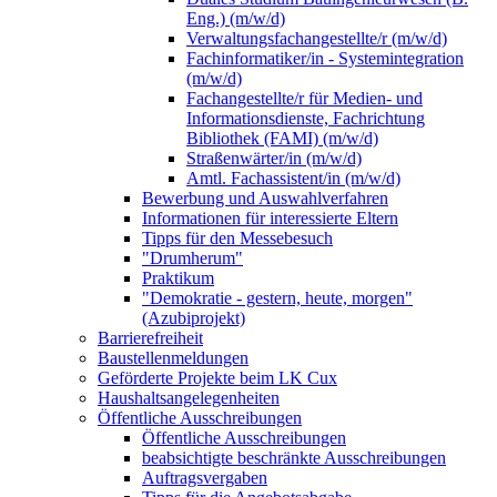
Eng.) (m/w/d)
Verwaltungsfachangestellte/r (m/w/d)
Fachinformatiker/in - Systemintegration
(m/w/d)
Fachangestellte/r für Medien- und
Informationsdienste, Fachrichtung
Bibliothek (FAMI) (m/w/d)
Straßenwärter/in (m/w/d)
Amtl. Fachassistent/in (m/w/d)
Bewerbung und Auswahlverfahren
Informationen für interessierte Eltern
Tipps für den Messebesuch
"Drumherum"
Praktikum
"Demokratie - gestern, heute, morgen"
(Azubiprojekt)
Barrierefreiheit
Baustellenmeldungen
Geförderte Projekte beim LK Cux
Haushaltsangelegenheiten
Öffentliche Ausschreibungen
Öffentliche Ausschreibungen
beabsichtigte beschränkte Ausschreibungen
Auftragsvergaben