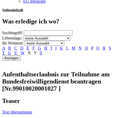
EU-Infopoint
Seiteninhalt
Was erledige ich wo?
Suchbegriff:
Lebenslage:
Ihr Wohnort:
A
B
C
D
E
F
G
H
I
J
K
L
M
N
O
P
Q
R
S
T
U
V
W
X
Y
Z
Aufenthaltserlaubnis zur Teilnahme am
Bundesfreiwilligendienst beantragen
[Nr.99010020001027 ]
Teaser
Text überspringen