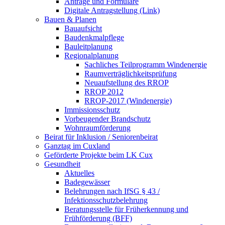
Anträge und Formulare
Digitale Antragstellung (Link)
Bauen & Planen
Bauaufsicht
Baudenkmalpflege
Bauleitplanung
Regionalplanung
Sachliches Teilprogramm Windenergie
Raumverträglichkeitsprüfung
Neuaufstellung des RROP
RROP 2012
RROP-2017 (Windenergie)
Immissionsschutz
Vorbeugender Brandschutz
Wohnraumförderung
Beirat für Inklusion / Seniorenbeirat
Ganztag im Cuxland
Geförderte Projekte beim LK Cux
Gesundheit
Aktuelles
Badegewässer
Belehrungen nach IfSG § 43 /
Infektionsschutzbelehrung
Beratungsstelle für Früherkennung und
Frühförderung (BFF)