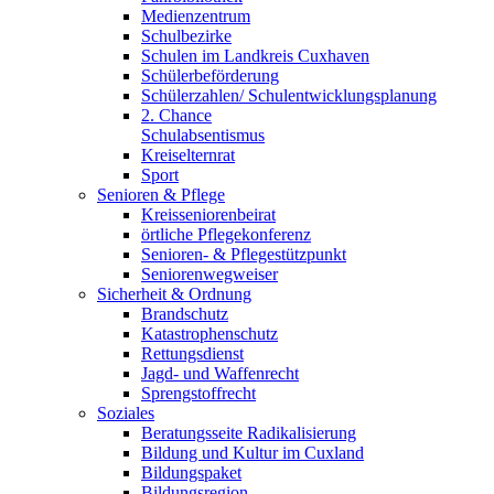
Medienzentrum
Schulbezirke
Schulen im Landkreis Cuxhaven
Schülerbeförderung
Schülerzahlen/ Schulentwicklungsplanung
2. Chance
Schulabsentismus
Kreiselternrat
Sport
Senioren & Pflege
Kreisseniorenbeirat
örtliche Pflegekonferenz
Senioren- & Pflegestützpunkt
Seniorenwegweiser
Sicherheit & Ordnung
Brandschutz
Katastrophenschutz
Rettungsdienst
Jagd- und Waffenrecht
Sprengstoffrecht
Soziales
Beratungsseite Radikalisierung
Bildung und Kultur im Cuxland
Bildungspaket
Bildungsregion