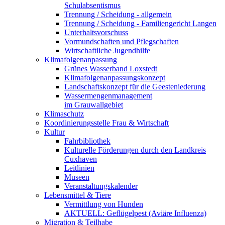
Schulabsentismus
Trennung / Scheidung - allgemein
Trennung / Scheidung - Familiengericht Langen
Unterhaltsvorschuss
Vormundschaften und Pflegschaften
Wirtschaftliche Jugendhilfe
Klimafolgenanpassung
Grünes Wasserband Loxstedt
Klimafolgenanpassungskonzept
Landschaftskonzept für die Geesteniederung
Wassermengenmanagement
im Grauwallgebiet
Klimaschutz
Koordinierungsstelle Frau & Wirtschaft
Kultur
Fahrbibliothek
Kulturelle Förderungen durch den Landkreis
Cuxhaven
Leitlinien
Museen
Veranstaltungskalender
Lebensmittel & Tiere
Vermittlung von Hunden
AKTUELL: Geflügelpest (Aviäre Influenza)
Migration & Teilhabe