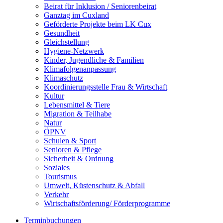
Beirat für Inklusion / Seniorenbeirat
Ganztag im Cuxland
Geförderte Projekte beim LK Cux
Gesundheit
Gleichstellung
Hygiene-Netzwerk
Kinder, Jugendliche & Familien
Klimafolgenanpassung
Klimaschutz
Koordinierungsstelle Frau & Wirtschaft
Kultur
Lebensmittel & Tiere
Migration & Teilhabe
Natur
ÖPNV
Schulen & Sport
Senioren & Pflege
Sicherheit & Ordnung
Soziales
Tourismus
Umwelt, Küstenschutz & Abfall
Verkehr
Wirtschaftsförderung/ Förderprogramme
Terminbuchungen