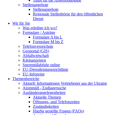
Tipps für die Angebotsabgabe
Stellenangebote
Stellenangebote
Regionale Stellenbörse für den öffentlichen
Dienst
Wir für Sie
Was erledige ich wo?
Formulare / Anträge
Formulare A bis L
Formulare M bis Z
Telefonverzeichnis
Geoportal (GIS)
Abfallwirtschaft
Kleinanzeigen
Sperrmüllabfuhr online
EU-Dienstleistungsrichtlinie
EU-Infopoint
Themenbereiche
Aktuell: Informationen Vertriebener aus der Ukraine
Atommüll - Endlagersuche
Ausländerangelegenheiten
Aktuelle Themen
Öffnungs- und Telefonzeiten
Zuständigkeiten
Häufig gestellte Fragen (FAQs)