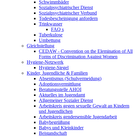
Schwimmbäder
Sozialpsychiatrischer Dienst
Sozialpsychiatrischer Verbund
Todesbescheinigung anfordern
Trinkwasser
FAQ s
Tuberkulose
Umbettung
Gleichstellung
CEDAW - Convention on the Elemination of All
Forms of Discrimination Against Women
Hygiene-Netzwerk
Hygiene-Siegel
Kinder, Jugendliche & Familien
Absentismus (Schulvermeidung)
Adoptionsvermittlung
Beratungsstelle AHOI
Aktuelles im Jugendamt
Allgemeiner Sozialer Dienst
Arbeitskreis gegen sexuelle Gewalt an Kindern
und Jugendlichen
Arbeitskreis gendersensible Jugendarbeit
Babybegrüßung
Babys und Kleinkinder
Beistandschaft