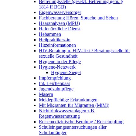
Betreuungsstelle (gesetzl. Betreuung gem. §
1814 ff BGB)
Eigenwasserversorger
Fachberatung Hören, Sprache und Sehen
Haaranalysen (MPU)
Hafenärztliche Dienst
Hebammen
Heilpraktiker/-in
Hitzeinformationen
HIV-Beratung u. HIV-Test / Beratungsstelle für
sexuelle Gesundheit
Hygiene in der Pflege
Hygiene-Netzwerk
Hygiene-Siegel
Impfempfehlung
Int. Leichenpass
Jugendzahnpflege
Masern
Meldepflichtige Erkrankungen
Mit Migranten für Migranten (MiMi)
Nichttrinkwasseranlagen z.B.
Regenwassernutzung
Reisemedizinische Beratung / Reiseimpfung
Schuleingangsuntersuchungen aller
Schulanfänger