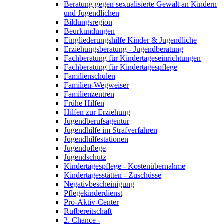
Beratung gegen sexualisierte Gewalt an Kindern
und Jugendlichen
Bildungsregion
Beurkundungen
Eingliederungshilfe Kinder & Jugendliche
Erziehungsberatung - Jugendberatung
Fachberatung für Kindertageseinrichtungen
Fachberatung für Kindertagespflege
Familienschulen
Familien-Wegweiser
Familienzentren
Frühe Hilfen
Hilfen zur Erziehung
Jugendberufsagentur
Jugendhilfe im Strafverfahren
Jugendhilfestationen
Jugendpflege
Jugendschutz
Kindertagespflege - Kostenübernahme
Kindertagesstätten - Zuschüsse
Negativbescheinigung
Pflegekinderdienst
Pro-Aktiv-Center
Rufbereitschaft
2. Chance -