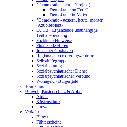
"Demokratie leben!" (Projekt)
"Demokratie on Tour"
"Demokratie in Aktion"
"Demokratie - gestern, heute, morgen"
(Azubiprojekt)
EUTB - Ergänzende unabhängige
Teilhabeberatung
Fachliche Hinweise
Finanzielle Hilfen
Jobcenter Cuxhaven
Regionales Versorgungszentrum
Selbsthilfegruppen
Sozialplanung
Sozialpsychiatrischer Dienst
Sozialpsychiatrischer Verbund
Wohngeld / Bürgergeld
Tourismus
Umwelt, Küstenschutz & Abfall
Abfall
Küstenschutz
Umwelt
Verkehr
Blitzer
Führerscheine