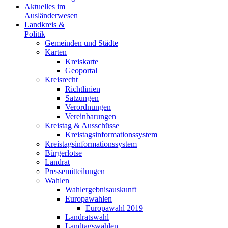
Aktuelles im
Ausländerwesen
Landkreis &
Politik
Gemeinden und Städte
Karten
Kreiskarte
Geoportal
Kreisrecht
Richtlinien
Satzungen
Verordnungen
Vereinbarungen
Kreistag & Ausschüsse
Kreistagsinformationssystem
Kreistagsinformationssystem
Bürgerlotse
Landrat
Pressemitteilungen
Wahlen
Wahlergebnisauskunft
Europawahlen
Europawahl 2019
Landratswahl
Landtagswahlen