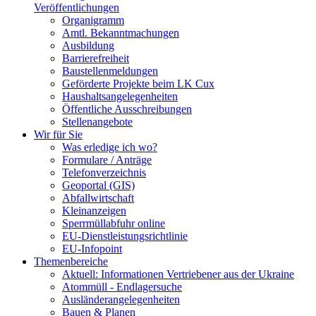
Veröffentlichungen
Organigramm
Amtl. Bekanntmachungen
Ausbildung
Barrierefreiheit
Baustellenmeldungen
Geförderte Projekte beim LK Cux
Haushaltsangelegenheiten
Öffentliche Ausschreibungen
Stellenangebote
Wir für Sie
Was erledige ich wo?
Formulare / Anträge
Telefonverzeichnis
Geoportal (GIS)
Abfallwirtschaft
Kleinanzeigen
Sperrmüllabfuhr online
EU-Dienstleistungsrichtlinie
EU-Infopoint
Themenbereiche
Aktuell: Informationen Vertriebener aus der Ukraine
Atommüll - Endlagersuche
Ausländerangelegenheiten
Bauen & Planen