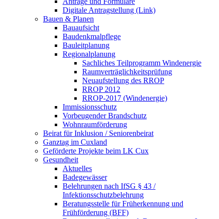
Anträge und Formulare
Digitale Antragstellung (Link)
Bauen & Planen
Bauaufsicht
Baudenkmalpflege
Bauleitplanung
Regionalplanung
Sachliches Teilprogramm Windenergie
Raumverträglichkeitsprüfung
Neuaufstellung des RROP
RROP 2012
RROP-2017 (Windenergie)
Immissionsschutz
Vorbeugender Brandschutz
Wohnraumförderung
Beirat für Inklusion / Seniorenbeirat
Ganztag im Cuxland
Geförderte Projekte beim LK Cux
Gesundheit
Aktuelles
Badegewässer
Belehrungen nach IfSG § 43 /
Infektionsschutzbelehrung
Beratungsstelle für Früherkennung und
Frühförderung (BFF)