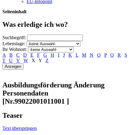
EU-Infopoint
Seiteninhalt
Was erledige ich wo?
Suchbegriff:
Lebenslage:
Ihr Wohnort:
A
B
C
D
E
F
G
H
I
J
K
L
M
N
O
P
Q
R
S
T
U
V
W
X
Y
Z
Ausbildungsförderung Änderung
Personendaten
[Nr.99022001011001 ]
Teaser
Text überspringen