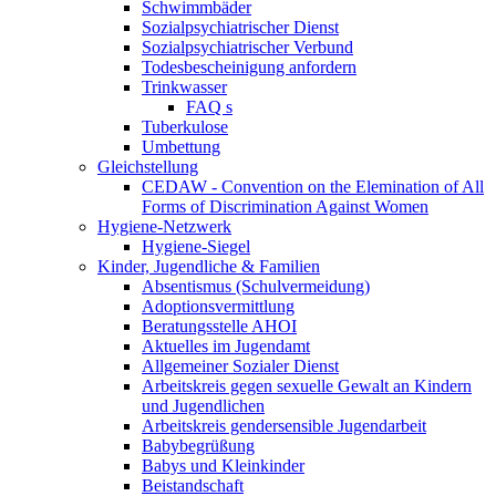
Schwimmbäder
Sozialpsychiatrischer Dienst
Sozialpsychiatrischer Verbund
Todesbescheinigung anfordern
Trinkwasser
FAQ s
Tuberkulose
Umbettung
Gleichstellung
CEDAW - Convention on the Elemination of All
Forms of Discrimination Against Women
Hygiene-Netzwerk
Hygiene-Siegel
Kinder, Jugendliche & Familien
Absentismus (Schulvermeidung)
Adoptionsvermittlung
Beratungsstelle AHOI
Aktuelles im Jugendamt
Allgemeiner Sozialer Dienst
Arbeitskreis gegen sexuelle Gewalt an Kindern
und Jugendlichen
Arbeitskreis gendersensible Jugendarbeit
Babybegrüßung
Babys und Kleinkinder
Beistandschaft