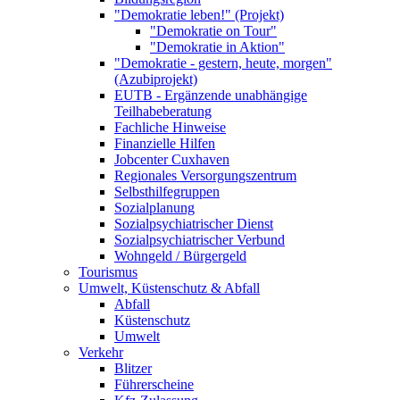
"Demokratie leben!" (Projekt)
"Demokratie on Tour"
"Demokratie in Aktion"
"Demokratie - gestern, heute, morgen"
(Azubiprojekt)
EUTB - Ergänzende unabhängige
Teilhabeberatung
Fachliche Hinweise
Finanzielle Hilfen
Jobcenter Cuxhaven
Regionales Versorgungszentrum
Selbsthilfegruppen
Sozialplanung
Sozialpsychiatrischer Dienst
Sozialpsychiatrischer Verbund
Wohngeld / Bürgergeld
Tourismus
Umwelt, Küstenschutz & Abfall
Abfall
Küstenschutz
Umwelt
Verkehr
Blitzer
Führerscheine