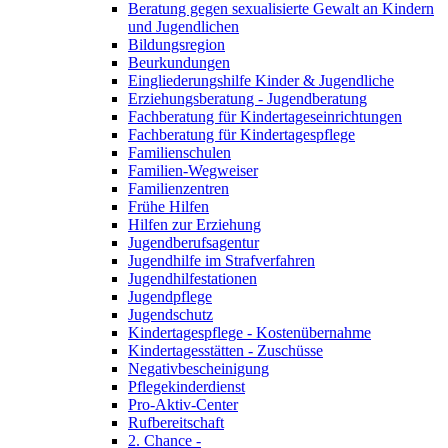
Beratung gegen sexualisierte Gewalt an Kindern
und Jugendlichen
Bildungsregion
Beurkundungen
Eingliederungshilfe Kinder & Jugendliche
Erziehungsberatung - Jugendberatung
Fachberatung für Kindertageseinrichtungen
Fachberatung für Kindertagespflege
Familienschulen
Familien-Wegweiser
Familienzentren
Frühe Hilfen
Hilfen zur Erziehung
Jugendberufsagentur
Jugendhilfe im Strafverfahren
Jugendhilfestationen
Jugendpflege
Jugendschutz
Kindertagespflege - Kostenübernahme
Kindertagesstätten - Zuschüsse
Negativbescheinigung
Pflegekinderdienst
Pro-Aktiv-Center
Rufbereitschaft
2. Chance -