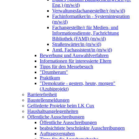
Eng.) (m/w/d)
Verwaltungsfachangestellte/r (m/w/d)
Fachinformatiker/in - Systemintegration
(m/w/d)
Fachangestellte/r für Medien- und
Informationsdienste, Fachrichtung
Bibliothek (FAMI) (m/w/d)
Straßenwärter/in (m/w/d)
Amtl. Fachassistent/in (m/w/d)
Bewerbung und Auswahlverfahren
Informationen für interessierte Eltern
Tipps für den Messebesuch
"Drumherum"
Praktikum
"Demokratie - gestern, heute, morgen"
(Azubiprojekt)
Barrierefreiheit
Baustellenmeldungen
Geförderte Projekte beim LK Cux
Haushaltsangelegenheiten
Öffentliche Ausschreibungen
Öffentliche Ausschreibungen
beabsichtigte beschränkte Ausschreibungen
Auftragsvergaben