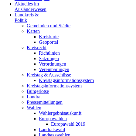
Aktuelles im
Ausländerwesen
Landkreis &
Politik
Gemeinden und Städte
Karten
Kreiskarte
Geoportal
Kreisrecht
Richtlinien
Satzungen
Verordnungen
Vereinbarungen
Kreistag & Ausschüsse
Kreistagsinformationssystem
Kreistagsinformationssystem
Bürgerlotse
Landrat
Pressemitteilungen
Wahlen
Wahlergebnisauskunft
Europawahlen
Europawahl 2019
Landratswahl
Landtagswahlen