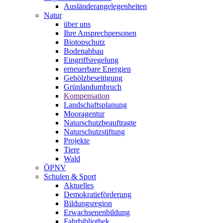
Ausländerangelegenheiten
Natur
über uns
Ihre Ansprechpersonen
Biotopschutz
Bodenabbau
Eingriffsregelung
erneuerbare Energien
Gehölzbeseitigung
Grünlandumbruch
Kompensation
Landschaftsplanung
Mooragentur
Naturschutzbeauftragte
Naturschutzstiftung
Projekte
Tiere
Wald
ÖPNV
Schulen & Sport
Aktuelles
Demokratieförderung
Bildungsregion
Erwachsenenbildung
Fahrbibliothek