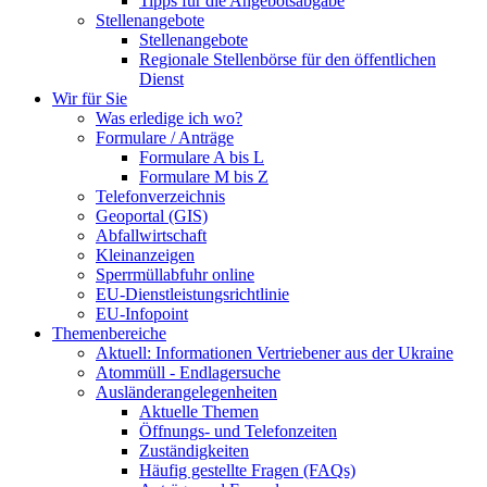
Tipps für die Angebotsabgabe
Stellenangebote
Stellenangebote
Regionale Stellenbörse für den öffentlichen
Dienst
Wir für Sie
Was erledige ich wo?
Formulare / Anträge
Formulare A bis L
Formulare M bis Z
Telefonverzeichnis
Geoportal (GIS)
Abfallwirtschaft
Kleinanzeigen
Sperrmüllabfuhr online
EU-Dienstleistungsrichtlinie
EU-Infopoint
Themenbereiche
Aktuell: Informationen Vertriebener aus der Ukraine
Atommüll - Endlagersuche
Ausländerangelegenheiten
Aktuelle Themen
Öffnungs- und Telefonzeiten
Zuständigkeiten
Häufig gestellte Fragen (FAQs)