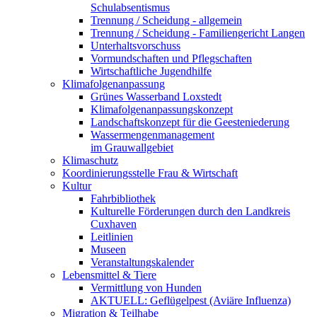
Schulabsentismus
Trennung / Scheidung - allgemein
Trennung / Scheidung - Familiengericht Langen
Unterhaltsvorschuss
Vormundschaften und Pflegschaften
Wirtschaftliche Jugendhilfe
Klimafolgenanpassung
Grünes Wasserband Loxstedt
Klimafolgenanpassungskonzept
Landschaftskonzept für die Geesteniederung
Wassermengenmanagement
im Grauwallgebiet
Klimaschutz
Koordinierungsstelle Frau & Wirtschaft
Kultur
Fahrbibliothek
Kulturelle Förderungen durch den Landkreis
Cuxhaven
Leitlinien
Museen
Veranstaltungskalender
Lebensmittel & Tiere
Vermittlung von Hunden
AKTUELL: Geflügelpest (Aviäre Influenza)
Migration & Teilhabe