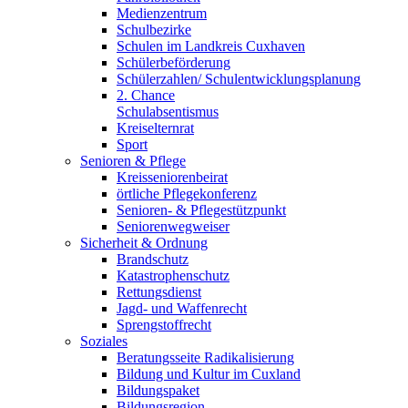
Medienzentrum
Schulbezirke
Schulen im Landkreis Cuxhaven
Schülerbeförderung
Schülerzahlen/ Schulentwicklungsplanung
2. Chance
Schulabsentismus
Kreiselternrat
Sport
Senioren & Pflege
Kreisseniorenbeirat
örtliche Pflegekonferenz
Senioren- & Pflegestützpunkt
Seniorenwegweiser
Sicherheit & Ordnung
Brandschutz
Katastrophenschutz
Rettungsdienst
Jagd- und Waffenrecht
Sprengstoffrecht
Soziales
Beratungsseite Radikalisierung
Bildung und Kultur im Cuxland
Bildungspaket
Bildungsregion