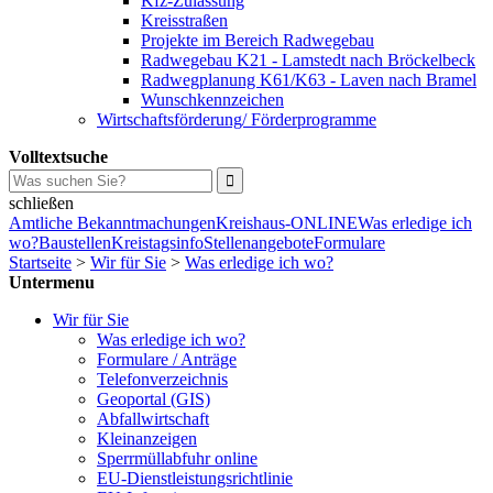
Kfz-Zulassung
Kreisstraßen
Projekte im Bereich Radwegebau
Radwegebau K21 - Lamstedt nach Bröckelbeck
Radwegplanung K61/K63 - Laven nach Bramel
Wunschkennzeichen
Wirtschaftsförderung/ Förderprogramme
Volltextsuche
schließen
Amtliche Bekanntmachungen
Kreishaus-ONLINE
Was erledige ich
wo?
Baustellen
Kreistagsinfo
Stellenangebote
Formulare
Startseite
>
Wir für Sie
>
Was erledige ich wo?
Untermenu
Wir für Sie
Was erledige ich wo?
Formulare / Anträge
Telefonverzeichnis
Geoportal (GIS)
Abfallwirtschaft
Kleinanzeigen
Sperrmüllabfuhr online
EU-Dienstleistungsrichtlinie