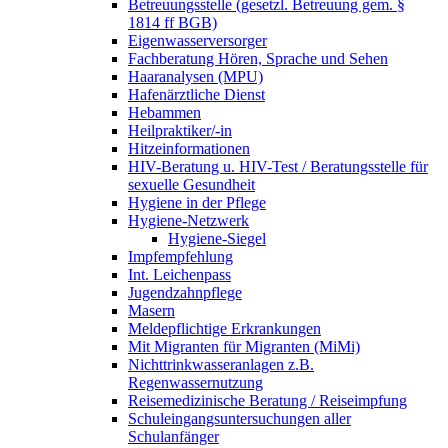
Betreuungsstelle (gesetzl. Betreuung gem. §
1814 ff BGB)
Eigenwasserversorger
Fachberatung Hören, Sprache und Sehen
Haaranalysen (MPU)
Hafenärztliche Dienst
Hebammen
Heilpraktiker/-in
Hitzeinformationen
HIV-Beratung u. HIV-Test / Beratungsstelle für
sexuelle Gesundheit
Hygiene in der Pflege
Hygiene-Netzwerk
Hygiene-Siegel
Impfempfehlung
Int. Leichenpass
Jugendzahnpflege
Masern
Meldepflichtige Erkrankungen
Mit Migranten für Migranten (MiMi)
Nichttrinkwasseranlagen z.B.
Regenwassernutzung
Reisemedizinische Beratung / Reiseimpfung
Schuleingangsuntersuchungen aller
Schulanfänger