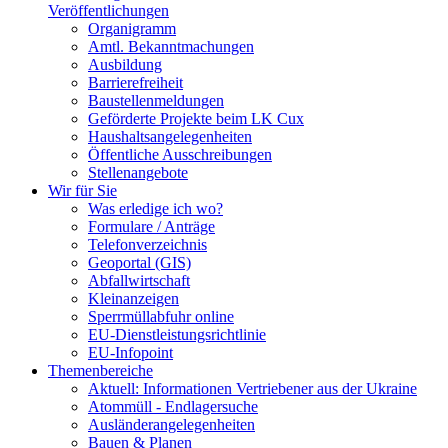
Veröffentlichungen
Organigramm
Amtl. Bekanntmachungen
Ausbildung
Barrierefreiheit
Baustellenmeldungen
Geförderte Projekte beim LK Cux
Haushaltsangelegenheiten
Öffentliche Ausschreibungen
Stellenangebote
Wir für Sie
Was erledige ich wo?
Formulare / Anträge
Telefonverzeichnis
Geoportal (GIS)
Abfallwirtschaft
Kleinanzeigen
Sperrmüllabfuhr online
EU-Dienstleistungsrichtlinie
EU-Infopoint
Themenbereiche
Aktuell: Informationen Vertriebener aus der Ukraine
Atommüll - Endlagersuche
Ausländerangelegenheiten
Bauen & Planen