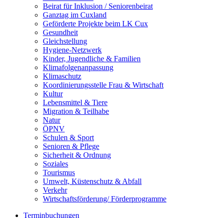
Beirat für Inklusion / Seniorenbeirat
Ganztag im Cuxland
Geförderte Projekte beim LK Cux
Gesundheit
Gleichstellung
Hygiene-Netzwerk
Kinder, Jugendliche & Familien
Klimafolgenanpassung
Klimaschutz
Koordinierungsstelle Frau & Wirtschaft
Kultur
Lebensmittel & Tiere
Migration & Teilhabe
Natur
ÖPNV
Schulen & Sport
Senioren & Pflege
Sicherheit & Ordnung
Soziales
Tourismus
Umwelt, Küstenschutz & Abfall
Verkehr
Wirtschaftsförderung/ Förderprogramme
Terminbuchungen