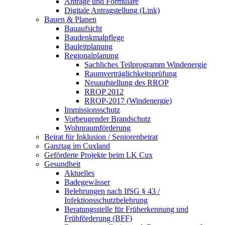
Anträge und Formulare
Digitale Antragstellung (Link)
Bauen & Planen
Bauaufsicht
Baudenkmalpflege
Bauleitplanung
Regionalplanung
Sachliches Teilprogramm Windenergie
Raumverträglichkeitsprüfung
Neuaufstellung des RROP
RROP 2012
RROP-2017 (Windenergie)
Immissionsschutz
Vorbeugender Brandschutz
Wohnraumförderung
Beirat für Inklusion / Seniorenbeirat
Ganztag im Cuxland
Geförderte Projekte beim LK Cux
Gesundheit
Aktuelles
Badegewässer
Belehrungen nach IfSG § 43 /
Infektionsschutzbelehrung
Beratungsstelle für Früherkennung und
Frühförderung (BFF)