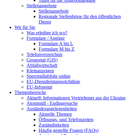
Tipps für die Angebotsabgabe
Stellenangebote
Stellenangebote
Regionale Stellenbörse für den öffentlichen
Dienst
Wir für Sie
Was erledige ich wo?
Formulare / Anträge
Formulare A bis L
Formulare M bis Z
Telefonverzeichnis
Geoportal (GIS)
Abfallwirtschaft
Kleinanzeigen
Sperrmüllabfuhr online
EU-Dienstleistungsrichtlinie
EU-Infopoint
Themenbereiche
Aktuell: Informationen Vertriebener aus der Ukraine
Atommüll - Endlagersuche
Ausländerangelegenheiten
Aktuelle Themen
Öffnungs- und Telefonzeiten
Zuständigkeiten
Häufig gestellte Fragen (FAQs)