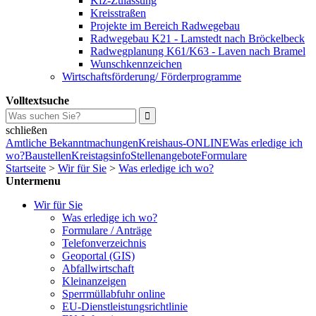
Kfz-Zulassung
Kreisstraßen
Projekte im Bereich Radwegebau
Radwegebau K21 - Lamstedt nach Bröckelbeck
Radwegplanung K61/K63 - Laven nach Bramel
Wunschkennzeichen
Wirtschaftsförderung/ Förderprogramme
Volltextsuche
schließen
Amtliche Bekanntmachungen
Kreishaus-ONLINE
Was erledige ich
wo?
Baustellen
Kreistagsinfo
Stellenangebote
Formulare
Startseite
>
Wir für Sie
>
Was erledige ich wo?
Untermenu
Wir für Sie
Was erledige ich wo?
Formulare / Anträge
Telefonverzeichnis
Geoportal (GIS)
Abfallwirtschaft
Kleinanzeigen
Sperrmüllabfuhr online
EU-Dienstleistungsrichtlinie