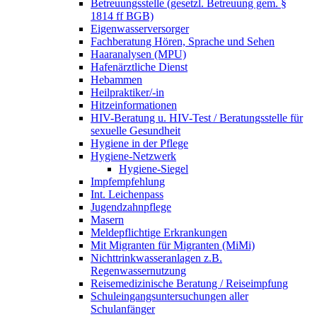
Betreuungsstelle (gesetzl. Betreuung gem. §
1814 ff BGB)
Eigenwasserversorger
Fachberatung Hören, Sprache und Sehen
Haaranalysen (MPU)
Hafenärztliche Dienst
Hebammen
Heilpraktiker/-in
Hitzeinformationen
HIV-Beratung u. HIV-Test / Beratungsstelle für
sexuelle Gesundheit
Hygiene in der Pflege
Hygiene-Netzwerk
Hygiene-Siegel
Impfempfehlung
Int. Leichenpass
Jugendzahnpflege
Masern
Meldepflichtige Erkrankungen
Mit Migranten für Migranten (MiMi)
Nichttrinkwasseranlagen z.B.
Regenwassernutzung
Reisemedizinische Beratung / Reiseimpfung
Schuleingangsuntersuchungen aller
Schulanfänger