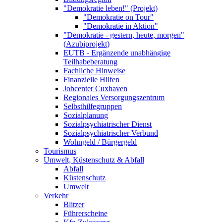
"Demokratie leben!" (Projekt)
"Demokratie on Tour"
"Demokratie in Aktion"
"Demokratie - gestern, heute, morgen"
(Azubiprojekt)
EUTB - Ergänzende unabhängige
Teilhabeberatung
Fachliche Hinweise
Finanzielle Hilfen
Jobcenter Cuxhaven
Regionales Versorgungszentrum
Selbsthilfegruppen
Sozialplanung
Sozialpsychiatrischer Dienst
Sozialpsychiatrischer Verbund
Wohngeld / Bürgergeld
Tourismus
Umwelt, Küstenschutz & Abfall
Abfall
Küstenschutz
Umwelt
Verkehr
Blitzer
Führerscheine