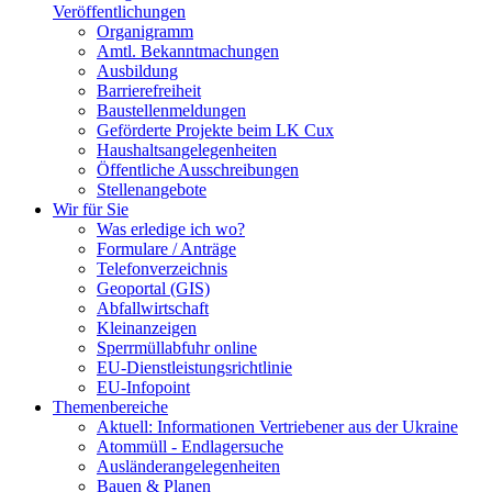
Veröffentlichungen
Organigramm
Amtl. Bekanntmachungen
Ausbildung
Barrierefreiheit
Baustellenmeldungen
Geförderte Projekte beim LK Cux
Haushaltsangelegenheiten
Öffentliche Ausschreibungen
Stellenangebote
Wir für Sie
Was erledige ich wo?
Formulare / Anträge
Telefonverzeichnis
Geoportal (GIS)
Abfallwirtschaft
Kleinanzeigen
Sperrmüllabfuhr online
EU-Dienstleistungsrichtlinie
EU-Infopoint
Themenbereiche
Aktuell: Informationen Vertriebener aus der Ukraine
Atommüll - Endlagersuche
Ausländerangelegenheiten
Bauen & Planen