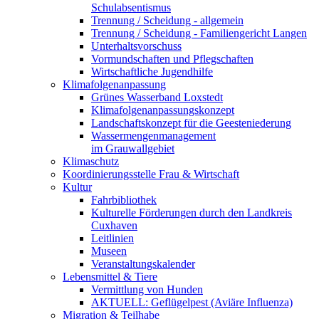
Schulabsentismus
Trennung / Scheidung - allgemein
Trennung / Scheidung - Familiengericht Langen
Unterhaltsvorschuss
Vormundschaften und Pflegschaften
Wirtschaftliche Jugendhilfe
Klimafolgenanpassung
Grünes Wasserband Loxstedt
Klimafolgenanpassungskonzept
Landschaftskonzept für die Geesteniederung
Wassermengenmanagement
im Grauwallgebiet
Klimaschutz
Koordinierungsstelle Frau & Wirtschaft
Kultur
Fahrbibliothek
Kulturelle Förderungen durch den Landkreis
Cuxhaven
Leitlinien
Museen
Veranstaltungskalender
Lebensmittel & Tiere
Vermittlung von Hunden
AKTUELL: Geflügelpest (Aviäre Influenza)
Migration & Teilhabe