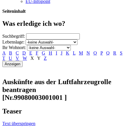
EU-Infopoint
Seiteninhalt
Was erledige ich wo?
Suchbegriff:
Lebenslage:
Ihr Wohnort:
A
B
C
D
E
F
G
H
I
J
K
L
M
N
O
P
Q
R
S
T
U
V
W
X
Y
Z
Auskünfte aus der Luftfahrzeugrolle
beantragen
[Nr.99080003001001 ]
Teaser
Text überspringen