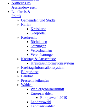
Aktuelles im
Ausländerwesen
Landkreis &
Politik
Gemeinden und Städte
Karten
Kreiskarte
Geoportal
Kreisrecht
Richtlinien
Satzungen
Verordnungen
Vereinbarungen
Kreistag & Ausschüsse
Kreistagsinformationssystem
Kreistagsinformationssystem
Bürgerlotse
Landrat
Pressemitteilungen
Wahlen
Wahlergebnisauskunft
Europawahlen
Europawahl 2019
Landratswahl
Landtagswahlen