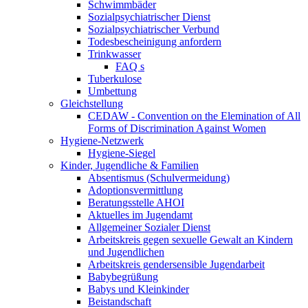
Schwimmbäder
Sozialpsychiatrischer Dienst
Sozialpsychiatrischer Verbund
Todesbescheinigung anfordern
Trinkwasser
FAQ s
Tuberkulose
Umbettung
Gleichstellung
CEDAW - Convention on the Elemination of All
Forms of Discrimination Against Women
Hygiene-Netzwerk
Hygiene-Siegel
Kinder, Jugendliche & Familien
Absentismus (Schulvermeidung)
Adoptionsvermittlung
Beratungsstelle AHOI
Aktuelles im Jugendamt
Allgemeiner Sozialer Dienst
Arbeitskreis gegen sexuelle Gewalt an Kindern
und Jugendlichen
Arbeitskreis gendersensible Jugendarbeit
Babybegrüßung
Babys und Kleinkinder
Beistandschaft