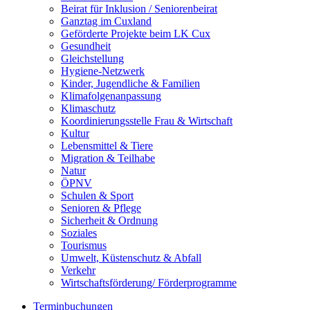
Beirat für Inklusion / Seniorenbeirat
Ganztag im Cuxland
Geförderte Projekte beim LK Cux
Gesundheit
Gleichstellung
Hygiene-Netzwerk
Kinder, Jugendliche & Familien
Klimafolgenanpassung
Klimaschutz
Koordinierungsstelle Frau & Wirtschaft
Kultur
Lebensmittel & Tiere
Migration & Teilhabe
Natur
ÖPNV
Schulen & Sport
Senioren & Pflege
Sicherheit & Ordnung
Soziales
Tourismus
Umwelt, Küstenschutz & Abfall
Verkehr
Wirtschaftsförderung/ Förderprogramme
Terminbuchungen