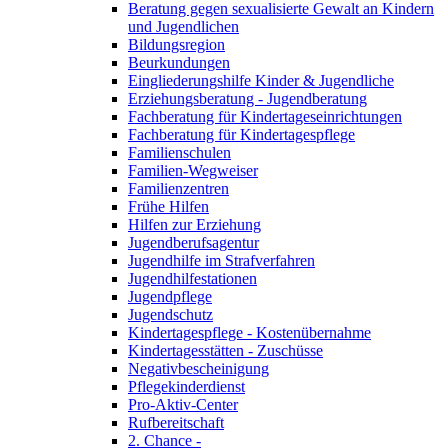
Beratung gegen sexualisierte Gewalt an Kindern
und Jugendlichen
Bildungsregion
Beurkundungen
Eingliederungshilfe Kinder & Jugendliche
Erziehungsberatung - Jugendberatung
Fachberatung für Kindertageseinrichtungen
Fachberatung für Kindertagespflege
Familienschulen
Familien-Wegweiser
Familienzentren
Frühe Hilfen
Hilfen zur Erziehung
Jugendberufsagentur
Jugendhilfe im Strafverfahren
Jugendhilfestationen
Jugendpflege
Jugendschutz
Kindertagespflege - Kostenübernahme
Kindertagesstätten - Zuschüsse
Negativbescheinigung
Pflegekinderdienst
Pro-Aktiv-Center
Rufbereitschaft
2. Chance -