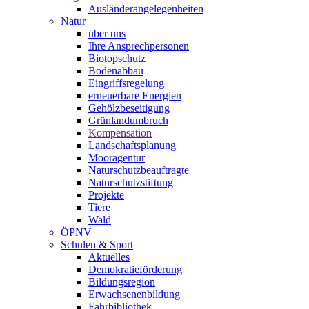
Ausländerangelegenheiten
Natur
über uns
Ihre Ansprechpersonen
Biotopschutz
Bodenabbau
Eingriffsregelung
erneuerbare Energien
Gehölzbeseitigung
Grünlandumbruch
Kompensation
Landschaftsplanung
Mooragentur
Naturschutzbeauftragte
Naturschutzstiftung
Projekte
Tiere
Wald
ÖPNV
Schulen & Sport
Aktuelles
Demokratieförderung
Bildungsregion
Erwachsenenbildung
Fahrbibliothek