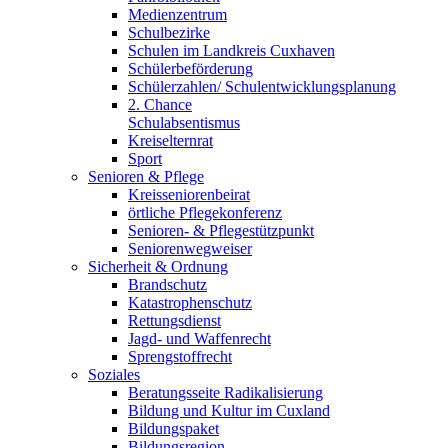
Medienzentrum
Schulbezirke
Schulen im Landkreis Cuxhaven
Schülerbeförderung
Schülerzahlen/ Schulentwicklungsplanung
2. Chance
Schulabsentismus
Kreiselternrat
Sport
Senioren & Pflege
Kreisseniorenbeirat
örtliche Pflegekonferenz
Senioren- & Pflegestützpunkt
Seniorenwegweiser
Sicherheit & Ordnung
Brandschutz
Katastrophenschutz
Rettungsdienst
Jagd- und Waffenrecht
Sprengstoffrecht
Soziales
Beratungsseite Radikalisierung
Bildung und Kultur im Cuxland
Bildungspaket
Bildungsregion