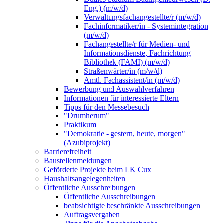
Eng.) (m/w/d)
Verwaltungsfachangestellte/r (m/w/d)
Fachinformatiker/in - Systemintegration
(m/w/d)
Fachangestellte/r für Medien- und
Informationsdienste, Fachrichtung
Bibliothek (FAMI) (m/w/d)
Straßenwärter/in (m/w/d)
Amtl. Fachassistent/in (m/w/d)
Bewerbung und Auswahlverfahren
Informationen für interessierte Eltern
Tipps für den Messebesuch
"Drumherum"
Praktikum
"Demokratie - gestern, heute, morgen"
(Azubiprojekt)
Barrierefreiheit
Baustellenmeldungen
Geförderte Projekte beim LK Cux
Haushaltsangelegenheiten
Öffentliche Ausschreibungen
Öffentliche Ausschreibungen
beabsichtigte beschränkte Ausschreibungen
Auftragsvergaben