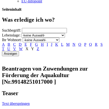
EU-Infopoint
Seiteninhalt
Was erledige ich wo?
Suchbegriff:
Lebenslage:
Ihr Wohnort:
A
B
C
D
E
F
G
H
I
J
K
L
M
N
O
P
Q
R
S
T
U
V
W
X
Y
Z
Beantragen von Zuwendungen zur
Förderung der Aquakultur
[Nr.99148251017000 ]
Teaser
Text überspringen