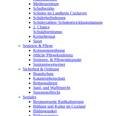
Medienzentrum
Schulbezirke
Schulen im Landkreis Cuxhaven
Schülerbeförderung
Schülerzahlen/ Schulentwicklungsplanung
2. Chance
Schulabsentismus
Kreiselternrat
Sport
Senioren & Pflege
Kreisseniorenbeirat
örtliche Pflegekonferenz
Senioren- & Pflegestützpunkt
Seniorenwegweiser
Sicherheit & Ordnung
Brandschutz
Katastrophenschutz
Rettungsdienst
Jagd- und Waffenrecht
Sprengstoffrecht
Soziales
Beratungsseite Radikalisierung
Bildung und Kultur im Cuxland
Bildungspaket
Bildungsregion