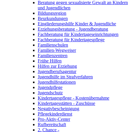
Beratung gegen sexualisierte Gewalt an Kindern
und Jugendlichen
Bildungsregion
Beurkundungen
Eingliederungshilfe Kinder & Jugendliche
Erziehungsberatung - Jugendberatung
Fachberatung für Kindertageseinrichtungen
Fachberatung für Kindertagespflege
Familienschulen
Familien-Wegweiser
Familienzentren
Frühe Hilfen
Hilfen zur Erziehung
Jugendberufsagentur
Jugendhilfe im Strafverfahren
Jugendhilfestationen
Jugendpflege
Jugendschutz
Kindertagespflege - Kostenübernahme
Kindertagesstätten - Zuschüsse
Negativbescheinigung
Pflegekinderdienst
Pro-Aktiv-Center
Rufbereitschaft
2. Chance -