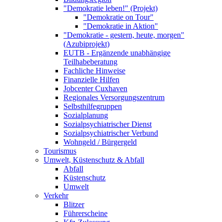
"Demokratie leben!" (Projekt)
"Demokratie on Tour"
"Demokratie in Aktion"
"Demokratie - gestern, heute, morgen"
(Azubiprojekt)
EUTB - Ergänzende unabhängige
Teilhabeberatung
Fachliche Hinweise
Finanzielle Hilfen
Jobcenter Cuxhaven
Regionales Versorgungszentrum
Selbsthilfegruppen
Sozialplanung
Sozialpsychiatrischer Dienst
Sozialpsychiatrischer Verbund
Wohngeld / Bürgergeld
Tourismus
Umwelt, Küstenschutz & Abfall
Abfall
Küstenschutz
Umwelt
Verkehr
Blitzer
Führerscheine