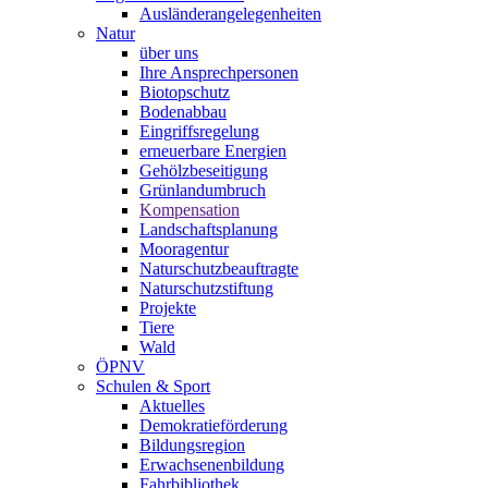
Ausländerangelegenheiten
Natur
über uns
Ihre Ansprechpersonen
Biotopschutz
Bodenabbau
Eingriffsregelung
erneuerbare Energien
Gehölzbeseitigung
Grünlandumbruch
Kompensation
Landschaftsplanung
Mooragentur
Naturschutzbeauftragte
Naturschutzstiftung
Projekte
Tiere
Wald
ÖPNV
Schulen & Sport
Aktuelles
Demokratieförderung
Bildungsregion
Erwachsenenbildung
Fahrbibliothek