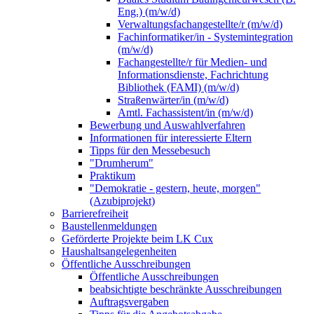
Eng.) (m/w/d)
Verwaltungsfachangestellte/r (m/w/d)
Fachinformatiker/in - Systemintegration
(m/w/d)
Fachangestellte/r für Medien- und
Informationsdienste, Fachrichtung
Bibliothek (FAMI) (m/w/d)
Straßenwärter/in (m/w/d)
Amtl. Fachassistent/in (m/w/d)
Bewerbung und Auswahlverfahren
Informationen für interessierte Eltern
Tipps für den Messebesuch
"Drumherum"
Praktikum
"Demokratie - gestern, heute, morgen"
(Azubiprojekt)
Barrierefreiheit
Baustellenmeldungen
Geförderte Projekte beim LK Cux
Haushaltsangelegenheiten
Öffentliche Ausschreibungen
Öffentliche Ausschreibungen
beabsichtigte beschränkte Ausschreibungen
Auftragsvergaben