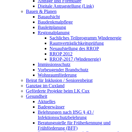
Anträge und Formulare
Digitale Antragstellung (Link)
Bauen & Planen
Bauaufsicht
Baudenkmalpflege
Bauleitplanung
Regionalplanung
Sachliches Teilprogramm Windenergie
Raumverträglichkeitsprüfung
Neuaufstellung des RROP
RROP 2012
RROP-2017 (Windenergie)
Immissionsschutz
Vorbeugender Brandschutz
Wohnraumförderung
Beirat für Inklusion / Seniorenbeirat
Ganztag im Cuxland
Geförderte Projekte beim LK Cux
Gesundheit
Aktuelles
Badegewässer
Belehrungen nach IfSG § 43 /
Infektionsschutzbelehrung
Beratungsstelle für Früherkennung und
Frühförderung (BFF)