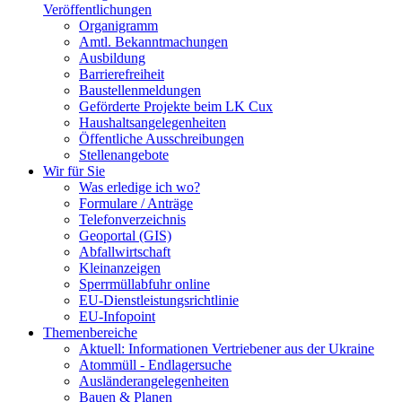
Veröffentlichungen
Organigramm
Amtl. Bekanntmachungen
Ausbildung
Barrierefreiheit
Baustellenmeldungen
Geförderte Projekte beim LK Cux
Haushaltsangelegenheiten
Öffentliche Ausschreibungen
Stellenangebote
Wir für Sie
Was erledige ich wo?
Formulare / Anträge
Telefonverzeichnis
Geoportal (GIS)
Abfallwirtschaft
Kleinanzeigen
Sperrmüllabfuhr online
EU-Dienstleistungsrichtlinie
EU-Infopoint
Themenbereiche
Aktuell: Informationen Vertriebener aus der Ukraine
Atommüll - Endlagersuche
Ausländerangelegenheiten
Bauen & Planen