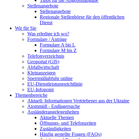
Tipps für die Angebotsabgabe
Stellenangebote
Stellenangebote
Regionale Stellenbörse für den öffentlichen
Dienst
Wir für Sie
Was erledige ich wo?
Formulare / Anträge
Formulare A bis L
Formulare M bis Z
Telefonverzeichnis
Geoportal (GIS)
Abfallwirtschaft
Kleinanzeigen
Sperrmüllabfuhr online
EU-Dienstleistungsrichtlinie
EU-Infopoint
Themenbereiche
Aktuell: Informationen Vertriebener aus der Ukraine
Atommüll - Endlagersuche
Ausländerangelegenheiten
Aktuelle Themen
Öffnungs- und Telefonzeiten
Zuständigkeiten
Häufig gestellte Fragen (FAQs)