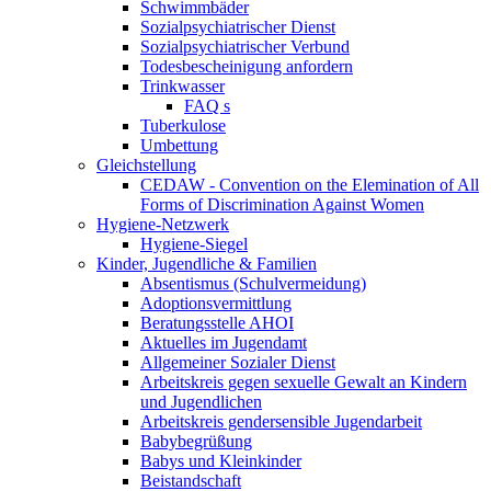
Schwimmbäder
Sozialpsychiatrischer Dienst
Sozialpsychiatrischer Verbund
Todesbescheinigung anfordern
Trinkwasser
FAQ s
Tuberkulose
Umbettung
Gleichstellung
CEDAW - Convention on the Elemination of All
Forms of Discrimination Against Women
Hygiene-Netzwerk
Hygiene-Siegel
Kinder, Jugendliche & Familien
Absentismus (Schulvermeidung)
Adoptionsvermittlung
Beratungsstelle AHOI
Aktuelles im Jugendamt
Allgemeiner Sozialer Dienst
Arbeitskreis gegen sexuelle Gewalt an Kindern
und Jugendlichen
Arbeitskreis gendersensible Jugendarbeit
Babybegrüßung
Babys und Kleinkinder
Beistandschaft