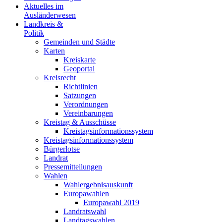
Aktuelles im
Ausländerwesen
Landkreis &
Politik
Gemeinden und Städte
Karten
Kreiskarte
Geoportal
Kreisrecht
Richtlinien
Satzungen
Verordnungen
Vereinbarungen
Kreistag & Ausschüsse
Kreistagsinformationssystem
Kreistagsinformationssystem
Bürgerlotse
Landrat
Pressemitteilungen
Wahlen
Wahlergebnisauskunft
Europawahlen
Europawahl 2019
Landratswahl
Landtagswahlen