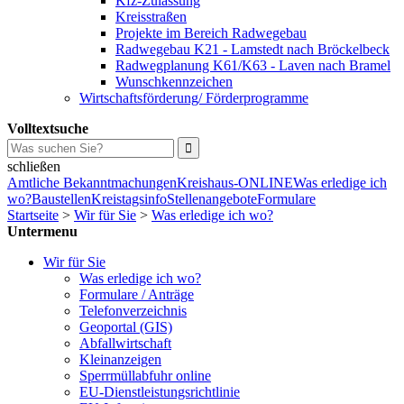
Kfz-Zulassung
Kreisstraßen
Projekte im Bereich Radwegebau
Radwegebau K21 - Lamstedt nach Bröckelbeck
Radwegplanung K61/K63 - Laven nach Bramel
Wunschkennzeichen
Wirtschaftsförderung/ Förderprogramme
Volltextsuche
schließen
Amtliche Bekanntmachungen
Kreishaus-ONLINE
Was erledige ich
wo?
Baustellen
Kreistagsinfo
Stellenangebote
Formulare
Startseite
>
Wir für Sie
>
Was erledige ich wo?
Untermenu
Wir für Sie
Was erledige ich wo?
Formulare / Anträge
Telefonverzeichnis
Geoportal (GIS)
Abfallwirtschaft
Kleinanzeigen
Sperrmüllabfuhr online
EU-Dienstleistungsrichtlinie