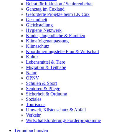
Beirat für Inklusion / Seniorenbeirat
Ganztag im Cuxland
Geförderte Projekte beim LK Cux
Gesundheit
Gleichstellung
Hygiene-Netzwerk
Kinder, Jugendliche & Familien
Klimafolgenanpassung
Klimaschutz
Koordinierungsstelle Frau & Wirtschaft
Kultur
Lebensmittel & Tiere
Migration & Teilhabe
Natur
ÖPNV
Schulen & Sport
Senioren & Pflege
Sicherheit & Ordnung
Soziales
Tourismus
Umwelt, Küstenschutz & Abfall
Verkehr
Wirtschaftsförderung/ Förderprogramme
Terminbuchungen