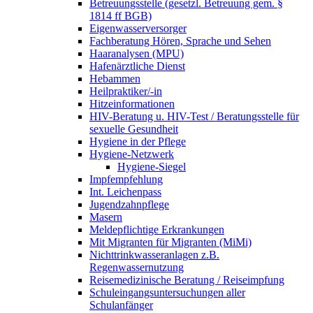
Betreuungsstelle (gesetzl. Betreuung gem. §
1814 ff BGB)
Eigenwasserversorger
Fachberatung Hören, Sprache und Sehen
Haaranalysen (MPU)
Hafenärztliche Dienst
Hebammen
Heilpraktiker/-in
Hitzeinformationen
HIV-Beratung u. HIV-Test / Beratungsstelle für
sexuelle Gesundheit
Hygiene in der Pflege
Hygiene-Netzwerk
Hygiene-Siegel
Impfempfehlung
Int. Leichenpass
Jugendzahnpflege
Masern
Meldepflichtige Erkrankungen
Mit Migranten für Migranten (MiMi)
Nichttrinkwasseranlagen z.B.
Regenwassernutzung
Reisemedizinische Beratung / Reiseimpfung
Schuleingangsuntersuchungen aller
Schulanfänger