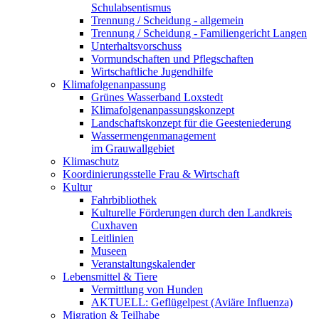
Schulabsentismus
Trennung / Scheidung - allgemein
Trennung / Scheidung - Familiengericht Langen
Unterhaltsvorschuss
Vormundschaften und Pflegschaften
Wirtschaftliche Jugendhilfe
Klimafolgenanpassung
Grünes Wasserband Loxstedt
Klimafolgenanpassungskonzept
Landschaftskonzept für die Geesteniederung
Wassermengenmanagement
im Grauwallgebiet
Klimaschutz
Koordinierungsstelle Frau & Wirtschaft
Kultur
Fahrbibliothek
Kulturelle Förderungen durch den Landkreis
Cuxhaven
Leitlinien
Museen
Veranstaltungskalender
Lebensmittel & Tiere
Vermittlung von Hunden
AKTUELL: Geflügelpest (Aviäre Influenza)
Migration & Teilhabe