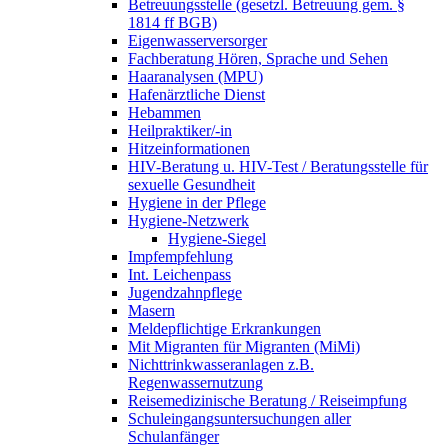
Betreuungsstelle (gesetzl. Betreuung gem. §
1814 ff BGB)
Eigenwasserversorger
Fachberatung Hören, Sprache und Sehen
Haaranalysen (MPU)
Hafenärztliche Dienst
Hebammen
Heilpraktiker/-in
Hitzeinformationen
HIV-Beratung u. HIV-Test / Beratungsstelle für
sexuelle Gesundheit
Hygiene in der Pflege
Hygiene-Netzwerk
Hygiene-Siegel
Impfempfehlung
Int. Leichenpass
Jugendzahnpflege
Masern
Meldepflichtige Erkrankungen
Mit Migranten für Migranten (MiMi)
Nichttrinkwasseranlagen z.B.
Regenwassernutzung
Reisemedizinische Beratung / Reiseimpfung
Schuleingangsuntersuchungen aller
Schulanfänger