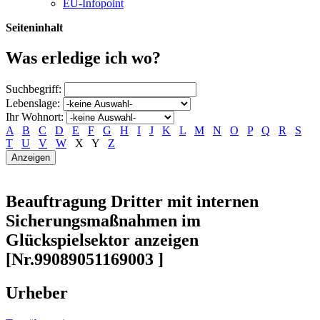
EU-Infopoint
Seiteninhalt
Was erledige ich wo?
Suchbegriff:
Lebenslage:
Ihr Wohnort:
A
B
C
D
E
F
G
H
I
J
K
L
M
N
O
P
Q
R
S
T
U
V
W
X
Y
Z
Beauftragung Dritter mit internen
Sicherungsmaßnahmen im
Glückspielsektor anzeigen
[Nr.99089051169003 ]
Urheber