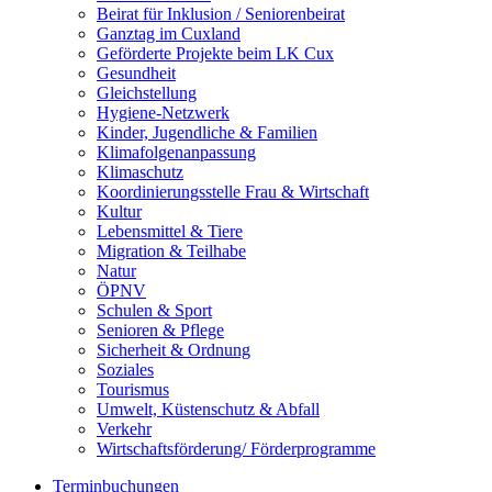
Beirat für Inklusion / Seniorenbeirat
Ganztag im Cuxland
Geförderte Projekte beim LK Cux
Gesundheit
Gleichstellung
Hygiene-Netzwerk
Kinder, Jugendliche & Familien
Klimafolgenanpassung
Klimaschutz
Koordinierungsstelle Frau & Wirtschaft
Kultur
Lebensmittel & Tiere
Migration & Teilhabe
Natur
ÖPNV
Schulen & Sport
Senioren & Pflege
Sicherheit & Ordnung
Soziales
Tourismus
Umwelt, Küstenschutz & Abfall
Verkehr
Wirtschaftsförderung/ Förderprogramme
Terminbuchungen