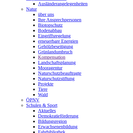
Ausländerangelegenheiten
Natur
über uns
Ihre Ansprechpersonen
Biotopschutz
Bodenabbau
Eingriffsregelung
erneuerbare Energien
Gehölzbeseitigung
Grünlandumbruch
Kompensation
Landschaftsplanung
Mooragentur
Naturschutzbeauftragte
Naturschutzstiftung
Projekte
Tiere
Wald
ÖPNV
Schulen & Sport
Aktuelles
Demokratieförderung
Bildungsregion
Erwachsenenbildung
Fahrbibliothek