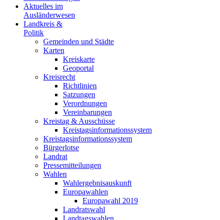
Aktuelles im
Ausländerwesen
Landkreis &
Politik
Gemeinden und Städte
Karten
Kreiskarte
Geoportal
Kreisrecht
Richtlinien
Satzungen
Verordnungen
Vereinbarungen
Kreistag & Ausschüsse
Kreistagsinformationssystem
Kreistagsinformationssystem
Bürgerlotse
Landrat
Pressemitteilungen
Wahlen
Wahlergebnisauskunft
Europawahlen
Europawahl 2019
Landratswahl
Landtagswahlen