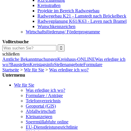
Kfz-Zulassung
Kreisstraßen
Projekte im Bereich Radwegebau
Radwegebau K21 - Lamstedt nach Bröckelbeck
Radwegplanung K61/K63 - Laven nach Bramel
Wunschkennzeichen
Wirtschaftsförderung/ Förderprogramme
Volltextsuche
schließen
Amtliche Bekanntmachungen
Kreishaus-ONLINE
Was erledige ich
wo?
Baustellen
Kreistagsinfo
Stellenangebote
Formulare
Startseite
>
Wir für Sie
>
Was erledige ich wo?
Untermenu
Wir für Sie
Was erledige ich wo?
Formulare / Anträge
Telefonverzeichnis
Geoportal (GIS)
Abfallwirtschaft
Kleinanzeigen
Sperrmüllabfuhr online
EU-Dienstleistungsrichtlinie