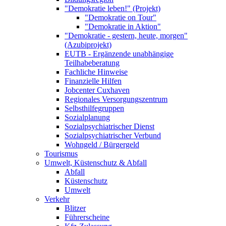
"Demokratie leben!" (Projekt)
"Demokratie on Tour"
"Demokratie in Aktion"
"Demokratie - gestern, heute, morgen"
(Azubiprojekt)
EUTB - Ergänzende unabhängige
Teilhabeberatung
Fachliche Hinweise
Finanzielle Hilfen
Jobcenter Cuxhaven
Regionales Versorgungszentrum
Selbsthilfegruppen
Sozialplanung
Sozialpsychiatrischer Dienst
Sozialpsychiatrischer Verbund
Wohngeld / Bürgergeld
Tourismus
Umwelt, Küstenschutz & Abfall
Abfall
Küstenschutz
Umwelt
Verkehr
Blitzer
Führerscheine