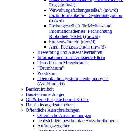
Eng.) (m/w/d)
Verwaltungsfachangestellte/r (m/w/d)
Fachinformatiker/in - Systemintegration
(m/w/d)
Fachangestellte/r für Medien- und
Informationsdienste, Fachrichtung
Bibliothek (FAMI) (m/w/d)
Straßenwärter/in (m/w/d)
Amtl. Fachassistent/in (m/w/d)
Bewerbung und Auswahlverfahren
Informationen für interessierte Eltern
Tipps für den Messebesuch
"Drumherum"
Praktikum
"Demokratie - gestern, heute, morgen"
(Azubiprojekt)
Barrierefreiheit
Baustellenmeldungen
Geförderte Projekte beim LK Cux
Haushaltsangelegenheiten
Öffentliche Ausschreibungen
Öffentliche Ausschreibungen
beabsichtigte beschränkte Ausschreibungen
Auftragsvergaben