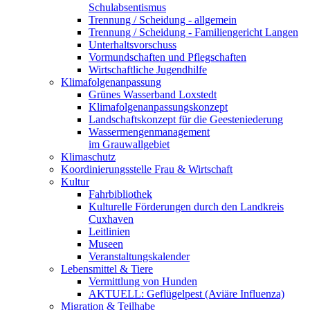
Schulabsentismus
Trennung / Scheidung - allgemein
Trennung / Scheidung - Familiengericht Langen
Unterhaltsvorschuss
Vormundschaften und Pflegschaften
Wirtschaftliche Jugendhilfe
Klimafolgenanpassung
Grünes Wasserband Loxstedt
Klimafolgenanpassungskonzept
Landschaftskonzept für die Geesteniederung
Wassermengenmanagement
im Grauwallgebiet
Klimaschutz
Koordinierungsstelle Frau & Wirtschaft
Kultur
Fahrbibliothek
Kulturelle Förderungen durch den Landkreis
Cuxhaven
Leitlinien
Museen
Veranstaltungskalender
Lebensmittel & Tiere
Vermittlung von Hunden
AKTUELL: Geflügelpest (Aviäre Influenza)
Migration & Teilhabe