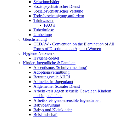
Schwimmbäder
Sozialpsychiatrischer Dienst
Sozialpsychiatrischer Verbund
Todesbescheinigung anfordern
Trinkwasser
FAQ s
Tuberkulose
Umbettung
Gleichstellung
CEDAW - Convention on the Elemination of All
Forms of Discrimination Against Women
Hygiene-Netzwerk
Hygiene-Siegel
Kinder, Jugendliche & Familien
Absentismus (Schulvermeidung)
Adoptionsvermittlung
Beratungsstelle AHOI
Aktuelles im Jugendamt
Allgemeiner Sozialer Dienst
Arbeitskreis gegen sexuelle Gewalt an Kindern
und Jugendlichen
Arbeitskreis gendersensible Jugendarbeit
Babybegrüßung
Babys und Kleinkinder
Beistandschaft