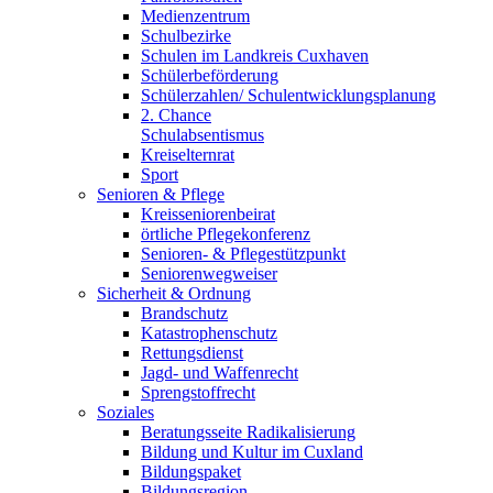
Medienzentrum
Schulbezirke
Schulen im Landkreis Cuxhaven
Schülerbeförderung
Schülerzahlen/ Schulentwicklungsplanung
2. Chance
Schulabsentismus
Kreiselternrat
Sport
Senioren & Pflege
Kreisseniorenbeirat
örtliche Pflegekonferenz
Senioren- & Pflegestützpunkt
Seniorenwegweiser
Sicherheit & Ordnung
Brandschutz
Katastrophenschutz
Rettungsdienst
Jagd- und Waffenrecht
Sprengstoffrecht
Soziales
Beratungsseite Radikalisierung
Bildung und Kultur im Cuxland
Bildungspaket
Bildungsregion