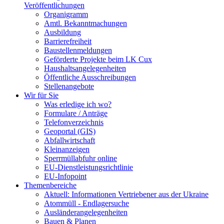
Veröffentlichungen
Organigramm
Amtl. Bekanntmachungen
Ausbildung
Barrierefreiheit
Baustellenmeldungen
Geförderte Projekte beim LK Cux
Haushaltsangelegenheiten
Öffentliche Ausschreibungen
Stellenangebote
Wir für Sie
Was erledige ich wo?
Formulare / Anträge
Telefonverzeichnis
Geoportal (GIS)
Abfallwirtschaft
Kleinanzeigen
Sperrmüllabfuhr online
EU-Dienstleistungsrichtlinie
EU-Infopoint
Themenbereiche
Aktuell: Informationen Vertriebener aus der Ukraine
Atommüll - Endlagersuche
Ausländerangelegenheiten
Bauen & Planen