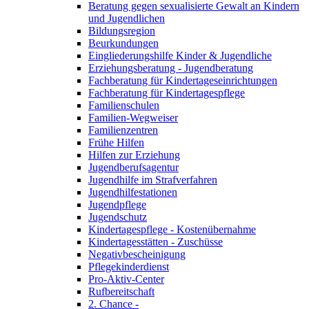
Beratung gegen sexualisierte Gewalt an Kindern
und Jugendlichen
Bildungsregion
Beurkundungen
Eingliederungshilfe Kinder & Jugendliche
Erziehungsberatung - Jugendberatung
Fachberatung für Kindertageseinrichtungen
Fachberatung für Kindertagespflege
Familienschulen
Familien-Wegweiser
Familienzentren
Frühe Hilfen
Hilfen zur Erziehung
Jugendberufsagentur
Jugendhilfe im Strafverfahren
Jugendhilfestationen
Jugendpflege
Jugendschutz
Kindertagespflege - Kostenübernahme
Kindertagesstätten - Zuschüsse
Negativbescheinigung
Pflegekinderdienst
Pro-Aktiv-Center
Rufbereitschaft
2. Chance -