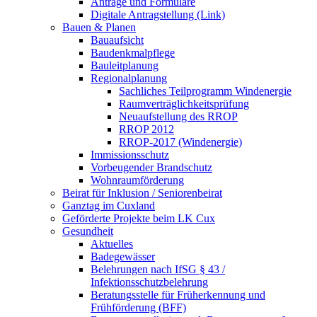
Anträge und Formulare
Digitale Antragstellung (Link)
Bauen & Planen
Bauaufsicht
Baudenkmalpflege
Bauleitplanung
Regionalplanung
Sachliches Teilprogramm Windenergie
Raumverträglichkeitsprüfung
Neuaufstellung des RROP
RROP 2012
RROP-2017 (Windenergie)
Immissionsschutz
Vorbeugender Brandschutz
Wohnraumförderung
Beirat für Inklusion / Seniorenbeirat
Ganztag im Cuxland
Geförderte Projekte beim LK Cux
Gesundheit
Aktuelles
Badegewässer
Belehrungen nach IfSG § 43 /
Infektionsschutzbelehrung
Beratungsstelle für Früherkennung und
Frühförderung (BFF)