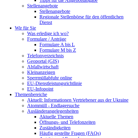
Tipps für die Angebotsabgabe
Stellenangebote
Stellenangebote
Regionale Stellenbörse für den öffentlichen
Dienst
Wir für Sie
Was erledige ich wo?
Formulare / Anträge
Formulare A bis L
Formulare M bis Z
Telefonverzeichnis
Geoportal (GIS)
Abfallwirtschaft
Kleinanzeigen
Sperrmüllabfuhr online
EU-Dienstleistungsrichtlinie
EU-Infopoint
Themenbereiche
Aktuell: Informationen Vertriebener aus der Ukraine
Atommüll - Endlagersuche
Ausländerangelegenheiten
Aktuelle Themen
Öffnungs- und Telefonzeiten
Zuständigkeiten
Häufig gestellte Fragen (FAQs)