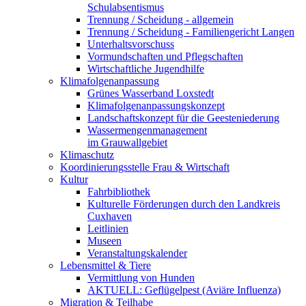
Schulabsentismus
Trennung / Scheidung - allgemein
Trennung / Scheidung - Familiengericht Langen
Unterhaltsvorschuss
Vormundschaften und Pflegschaften
Wirtschaftliche Jugendhilfe
Klimafolgenanpassung
Grünes Wasserband Loxstedt
Klimafolgenanpassungskonzept
Landschaftskonzept für die Geesteniederung
Wassermengenmanagement
im Grauwallgebiet
Klimaschutz
Koordinierungsstelle Frau & Wirtschaft
Kultur
Fahrbibliothek
Kulturelle Förderungen durch den Landkreis
Cuxhaven
Leitlinien
Museen
Veranstaltungskalender
Lebensmittel & Tiere
Vermittlung von Hunden
AKTUELL: Geflügelpest (Aviäre Influenza)
Migration & Teilhabe