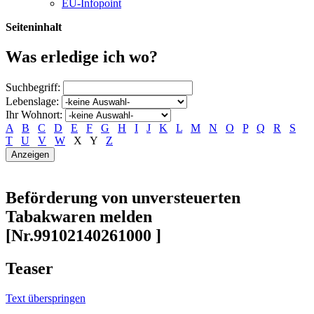
EU-Infopoint
Seiteninhalt
Was erledige ich wo?
Suchbegriff:
Lebenslage:
Ihr Wohnort:
A
B
C
D
E
F
G
H
I
J
K
L
M
N
O
P
Q
R
S
T
U
V
W
X
Y
Z
Beförderung von unversteuerten
Tabakwaren melden
[Nr.99102140261000 ]
Teaser
Text überspringen