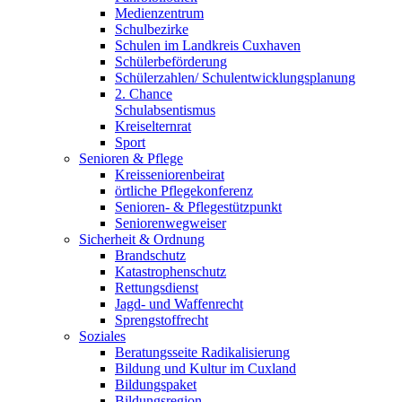
Medienzentrum
Schulbezirke
Schulen im Landkreis Cuxhaven
Schülerbeförderung
Schülerzahlen/ Schulentwicklungsplanung
2. Chance
Schulabsentismus
Kreiselternrat
Sport
Senioren & Pflege
Kreisseniorenbeirat
örtliche Pflegekonferenz
Senioren- & Pflegestützpunkt
Seniorenwegweiser
Sicherheit & Ordnung
Brandschutz
Katastrophenschutz
Rettungsdienst
Jagd- und Waffenrecht
Sprengstoffrecht
Soziales
Beratungsseite Radikalisierung
Bildung und Kultur im Cuxland
Bildungspaket
Bildungsregion