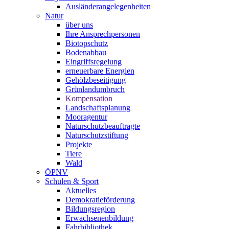
Ausländerangelegenheiten
Natur
über uns
Ihre Ansprechpersonen
Biotopschutz
Bodenabbau
Eingriffsregelung
erneuerbare Energien
Gehölzbeseitigung
Grünlandumbruch
Kompensation
Landschaftsplanung
Mooragentur
Naturschutzbeauftragte
Naturschutzstiftung
Projekte
Tiere
Wald
ÖPNV
Schulen & Sport
Aktuelles
Demokratieförderung
Bildungsregion
Erwachsenenbildung
Fahrbibliothek