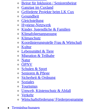
Beirat für Inklusion / Seniorenbeirat
Ganztag im Cuxland
Geförderte Projekte beim LK Cux
Gesundheit
Gleichstellung
Hygiene-Netzwerk
Kinder, Jugendliche & Familien
Klimafolgenanpassung
Klimaschutz
Koordinierungsstelle Frau & Wirtschaft
Kultur
Lebensmittel & Tiere
Migration & Teilhabe
Natur
ÖPNV
Schulen & Sport
Senioren & Pflege
Sicherheit & Ordnung
Soziales
Tourismus
Umwelt, Küstenschutz & Abfall
Verkehr
Wirtschaftsförderung/ Förderprogramme
Terminbuchungen