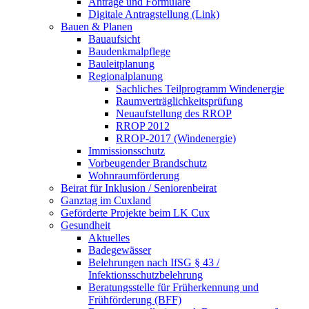
Anträge und Formulare
Digitale Antragstellung (Link)
Bauen & Planen
Bauaufsicht
Baudenkmalpflege
Bauleitplanung
Regionalplanung
Sachliches Teilprogramm Windenergie
Raumverträglichkeitsprüfung
Neuaufstellung des RROP
RROP 2012
RROP-2017 (Windenergie)
Immissionsschutz
Vorbeugender Brandschutz
Wohnraumförderung
Beirat für Inklusion / Seniorenbeirat
Ganztag im Cuxland
Geförderte Projekte beim LK Cux
Gesundheit
Aktuelles
Badegewässer
Belehrungen nach IfSG § 43 /
Infektionsschutzbelehrung
Beratungsstelle für Früherkennung und
Frühförderung (BFF)