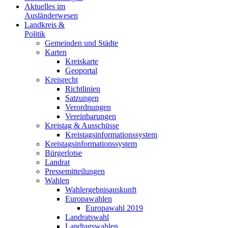
Aktuelles im
Ausländerwesen
Landkreis &
Politik
Gemeinden und Städte
Karten
Kreiskarte
Geoportal
Kreisrecht
Richtlinien
Satzungen
Verordnungen
Vereinbarungen
Kreistag & Ausschüsse
Kreistagsinformationssystem
Kreistagsinformationssystem
Bürgerlotse
Landrat
Pressemitteilungen
Wahlen
Wahlergebnisauskunft
Europawahlen
Europawahl 2019
Landratswahl
Landtagswahlen