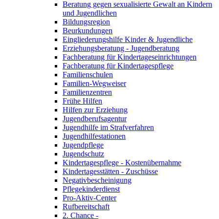
Beratung gegen sexualisierte Gewalt an Kindern
und Jugendlichen
Bildungsregion
Beurkundungen
Eingliederungshilfe Kinder & Jugendliche
Erziehungsberatung - Jugendberatung
Fachberatung für Kindertageseinrichtungen
Fachberatung für Kindertagespflege
Familienschulen
Familien-Wegweiser
Familienzentren
Frühe Hilfen
Hilfen zur Erziehung
Jugendberufsagentur
Jugendhilfe im Strafverfahren
Jugendhilfestationen
Jugendpflege
Jugendschutz
Kindertagespflege - Kostenübernahme
Kindertagesstätten - Zuschüsse
Negativbescheinigung
Pflegekinderdienst
Pro-Aktiv-Center
Rufbereitschaft
2. Chance -