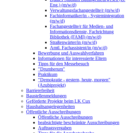
Eng.) (m/w/d)
Verwaltungsfachangestellte/r (m/w/d)
Fachinformatiker/in - Systemintegration
(m/w/d)
Fachangestellte/r für Medien- und
Informationsdienste, Fachrichtung
Bibliothek (FAMI) (m/w/d)
Straßenwärter/in (m/w/d)
Amtl. Fachassistent/in (m/w/d)
Bewerbung und Auswahlverfahren
Informationen für interessierte Eltern
Tipps für den Messebesuch
"Drumherum"
Praktikum
"Demokratie - gestern, heute, morgen"
(Azubiprojekt)
Barrierefreiheit
Baustellenmeldungen
Geförderte Projekte beim LK Cux
Haushaltsangelegenheiten
Öffentliche Ausschreibungen
Öffentliche Ausschreibungen
beabsichtigte beschränkte Ausschreibungen
Auftragsvergaben