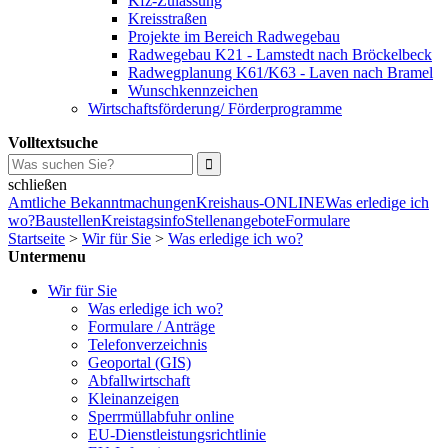
Kfz-Zulassung
Kreisstraßen
Projekte im Bereich Radwegebau
Radwegebau K21 - Lamstedt nach Bröckelbeck
Radwegplanung K61/K63 - Laven nach Bramel
Wunschkennzeichen
Wirtschaftsförderung/ Förderprogramme
Volltextsuche
schließen
Amtliche Bekanntmachungen
Kreishaus-ONLINE
Was erledige ich
wo?
Baustellen
Kreistagsinfo
Stellenangebote
Formulare
Startseite
>
Wir für Sie
>
Was erledige ich wo?
Untermenu
Wir für Sie
Was erledige ich wo?
Formulare / Anträge
Telefonverzeichnis
Geoportal (GIS)
Abfallwirtschaft
Kleinanzeigen
Sperrmüllabfuhr online
EU-Dienstleistungsrichtlinie