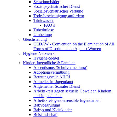
Schwimmbäder
Sozialpsychiatrischer Dienst
Sozialpsychiatrischer Verbund
Todesbescheinigung anfordern
Trinkwasser
FAQ s
Tuberkulose
Umbettung
Gleichstellung
CEDAW - Convention on the Elemination of All
Forms of Discrimination Against Women
Hygiene-Netzwerk
Hygiene-Siegel
Kinder, Jugendliche & Familien
Absentismus (Schulvermeidung)
Adoptionsvermittlung
Beratungsstelle AHOI
Aktuelles im Jugendamt
Allgemeiner Sozialer Dienst
Arbeitskreis gegen sexuelle Gewalt an Kindern
und Jugendlichen
Arbeitskreis gendersensible Jugendarbeit
Babybegrüßung
Babys und Kleinkinder
Beistandschaft