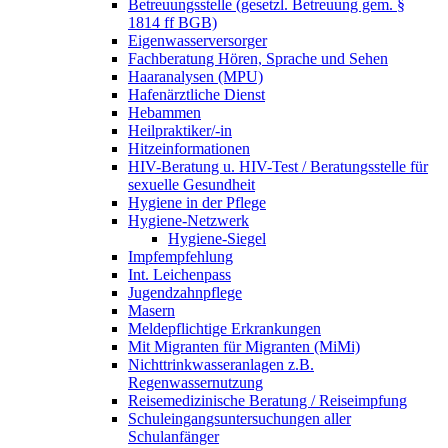
Betreuungsstelle (gesetzl. Betreuung gem. §
1814 ff BGB)
Eigenwasserversorger
Fachberatung Hören, Sprache und Sehen
Haaranalysen (MPU)
Hafenärztliche Dienst
Hebammen
Heilpraktiker/-in
Hitzeinformationen
HIV-Beratung u. HIV-Test / Beratungsstelle für
sexuelle Gesundheit
Hygiene in der Pflege
Hygiene-Netzwerk
Hygiene-Siegel
Impfempfehlung
Int. Leichenpass
Jugendzahnpflege
Masern
Meldepflichtige Erkrankungen
Mit Migranten für Migranten (MiMi)
Nichttrinkwasseranlagen z.B.
Regenwassernutzung
Reisemedizinische Beratung / Reiseimpfung
Schuleingangsuntersuchungen aller
Schulanfänger