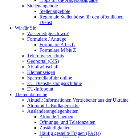
Tipps für die Angebotsabgabe
Stellenangebote
Stellenangebote
Regionale Stellenbörse für den öffentlichen
Dienst
Wir für Sie
Was erledige ich wo?
Formulare / Anträge
Formulare A bis L
Formulare M bis Z
Telefonverzeichnis
Geoportal (GIS)
Abfallwirtschaft
Kleinanzeigen
Sperrmüllabfuhr online
EU-Dienstleistungsrichtlinie
EU-Infopoint
Themenbereiche
Aktuell: Informationen Vertriebener aus der Ukraine
Atommüll - Endlagersuche
Ausländerangelegenheiten
Aktuelle Themen
Öffnungs- und Telefonzeiten
Zuständigkeiten
Häufig gestellte Fragen (FAQs)