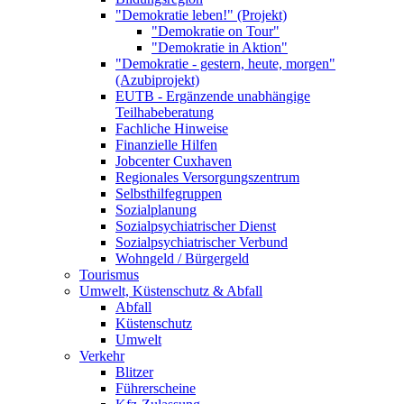
"Demokratie leben!" (Projekt)
"Demokratie on Tour"
"Demokratie in Aktion"
"Demokratie - gestern, heute, morgen"
(Azubiprojekt)
EUTB - Ergänzende unabhängige
Teilhabeberatung
Fachliche Hinweise
Finanzielle Hilfen
Jobcenter Cuxhaven
Regionales Versorgungszentrum
Selbsthilfegruppen
Sozialplanung
Sozialpsychiatrischer Dienst
Sozialpsychiatrischer Verbund
Wohngeld / Bürgergeld
Tourismus
Umwelt, Küstenschutz & Abfall
Abfall
Küstenschutz
Umwelt
Verkehr
Blitzer
Führerscheine