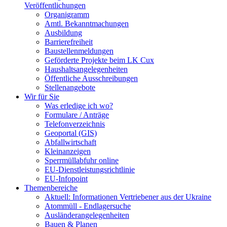
Veröffentlichungen
Organigramm
Amtl. Bekanntmachungen
Ausbildung
Barrierefreiheit
Baustellenmeldungen
Geförderte Projekte beim LK Cux
Haushaltsangelegenheiten
Öffentliche Ausschreibungen
Stellenangebote
Wir für Sie
Was erledige ich wo?
Formulare / Anträge
Telefonverzeichnis
Geoportal (GIS)
Abfallwirtschaft
Kleinanzeigen
Sperrmüllabfuhr online
EU-Dienstleistungsrichtlinie
EU-Infopoint
Themenbereiche
Aktuell: Informationen Vertriebener aus der Ukraine
Atommüll - Endlagersuche
Ausländerangelegenheiten
Bauen & Planen