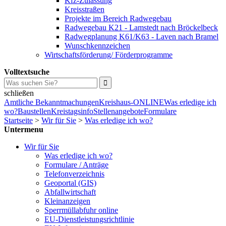
Kfz-Zulassung
Kreisstraßen
Projekte im Bereich Radwegebau
Radwegebau K21 - Lamstedt nach Bröckelbeck
Radwegplanung K61/K63 - Laven nach Bramel
Wunschkennzeichen
Wirtschaftsförderung/ Förderprogramme
Volltextsuche
schließen
Amtliche Bekanntmachungen
Kreishaus-ONLINE
Was erledige ich
wo?
Baustellen
Kreistagsinfo
Stellenangebote
Formulare
Startseite
>
Wir für Sie
>
Was erledige ich wo?
Untermenu
Wir für Sie
Was erledige ich wo?
Formulare / Anträge
Telefonverzeichnis
Geoportal (GIS)
Abfallwirtschaft
Kleinanzeigen
Sperrmüllabfuhr online
EU-Dienstleistungsrichtlinie