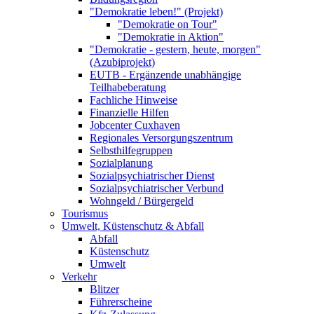
"Demokratie leben!" (Projekt)
"Demokratie on Tour"
"Demokratie in Aktion"
"Demokratie - gestern, heute, morgen"
(Azubiprojekt)
EUTB - Ergänzende unabhängige
Teilhabeberatung
Fachliche Hinweise
Finanzielle Hilfen
Jobcenter Cuxhaven
Regionales Versorgungszentrum
Selbsthilfegruppen
Sozialplanung
Sozialpsychiatrischer Dienst
Sozialpsychiatrischer Verbund
Wohngeld / Bürgergeld
Tourismus
Umwelt, Küstenschutz & Abfall
Abfall
Küstenschutz
Umwelt
Verkehr
Blitzer
Führerscheine