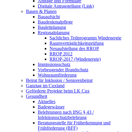
Anträge und Formulare
Digitale Antragstellung (Link)
Bauen & Planen
Bauaufsicht
Baudenkmalpflege
Bauleitplanung
Regionalplanung
Sachliches Teilprogramm Windenergie
Raumverträglichkeitsprüfung
Neuaufstellung des RROP
RROP 2012
RROP-2017 (Windenergie)
Immissionsschutz
Vorbeugender Brandschutz
Wohnraumförderung
Beirat für Inklusion / Seniorenbeirat
Ganztag im Cuxland
Geförderte Projekte beim LK Cux
Gesundheit
Aktuelles
Badegewässer
Belehrungen nach IfSG § 43 /
Infektionsschutzbelehrung
Beratungsstelle für Früherkennung und
Frühförderung (BFF)