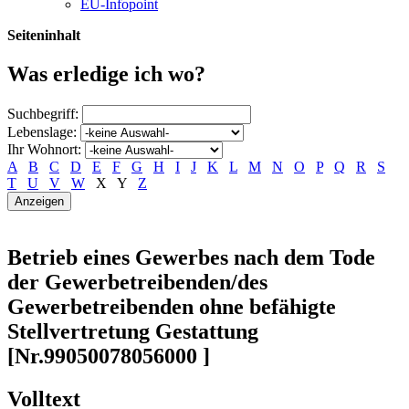
EU-Infopoint
Seiteninhalt
Was erledige ich wo?
Suchbegriff:
Lebenslage:
Ihr Wohnort:
A
B
C
D
E
F
G
H
I
J
K
L
M
N
O
P
Q
R
S
T
U
V
W
X
Y
Z
Betrieb eines Gewerbes nach dem Tode
der Gewerbetreibenden/des
Gewerbetreibenden ohne befähigte
Stellvertretung Gestattung
[Nr.99050078056000 ]
Volltext