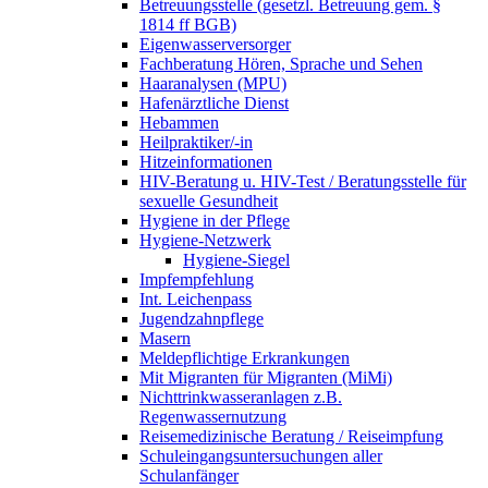
Betreuungsstelle (gesetzl. Betreuung gem. §
1814 ff BGB)
Eigenwasserversorger
Fachberatung Hören, Sprache und Sehen
Haaranalysen (MPU)
Hafenärztliche Dienst
Hebammen
Heilpraktiker/-in
Hitzeinformationen
HIV-Beratung u. HIV-Test / Beratungsstelle für
sexuelle Gesundheit
Hygiene in der Pflege
Hygiene-Netzwerk
Hygiene-Siegel
Impfempfehlung
Int. Leichenpass
Jugendzahnpflege
Masern
Meldepflichtige Erkrankungen
Mit Migranten für Migranten (MiMi)
Nichttrinkwasseranlagen z.B.
Regenwassernutzung
Reisemedizinische Beratung / Reiseimpfung
Schuleingangsuntersuchungen aller
Schulanfänger