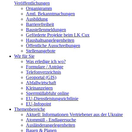
Veröffentlichungen
Organigramm
Amtl. Bekanntmachungen
Ausbildung
Barrierefreiheit
Baustellenmeldungen
Geförderte Projekte beim LK Cux
Haushaltsangelegenheiten
Öffentliche Ausschreibungen
Stellenangebote
Wir für Sie
Was erledige ich wo?
Formulare / Anträge
Telefonverzeichnis
Geoportal (GIS)
Abfallwirtschaft
Kleinanzeigen
Sperrmüllabfuhr online
EU-Dienstleistungsrichtlinie
EU-Infopoint
Themenbereiche
Aktuell: Informationen Vertriebener aus der Ukraine
Atommüll - Endlagersuche
Ausländerangelegenheiten
Bauen & Planen