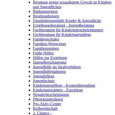
Beratung gegen sexualisierte Gewalt an Kindern
und Jugendlichen
Bildungsregion
Beurkundungen
Eingliederungshilfe Kinder & Jugendliche
Erziehungsberatung - Jugendberatung
Fachberatung für Kindertageseinrichtungen
Fachberatung für Kindertagespflege
Familienschulen
Familien-Wegweiser
Familienzentren
Frühe Hilfen
Hilfen zur Erziehung
Jugendberufsagentur
Jugendhilfe im Strafverfahren
Jugendhilfestationen
Jugendpflege
Jugendschutz
Kindertagespflege - Kostenübernahme
Kindertagesstätten - Zuschüsse
Negativbescheinigung
Pflegekinderdienst
Pro-Aktiv-Center
Rufbereitschaft
2. Chance -