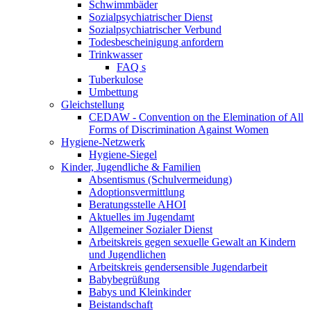
Schwimmbäder
Sozialpsychiatrischer Dienst
Sozialpsychiatrischer Verbund
Todesbescheinigung anfordern
Trinkwasser
FAQ s
Tuberkulose
Umbettung
Gleichstellung
CEDAW - Convention on the Elemination of All
Forms of Discrimination Against Women
Hygiene-Netzwerk
Hygiene-Siegel
Kinder, Jugendliche & Familien
Absentismus (Schulvermeidung)
Adoptionsvermittlung
Beratungsstelle AHOI
Aktuelles im Jugendamt
Allgemeiner Sozialer Dienst
Arbeitskreis gegen sexuelle Gewalt an Kindern
und Jugendlichen
Arbeitskreis gendersensible Jugendarbeit
Babybegrüßung
Babys und Kleinkinder
Beistandschaft