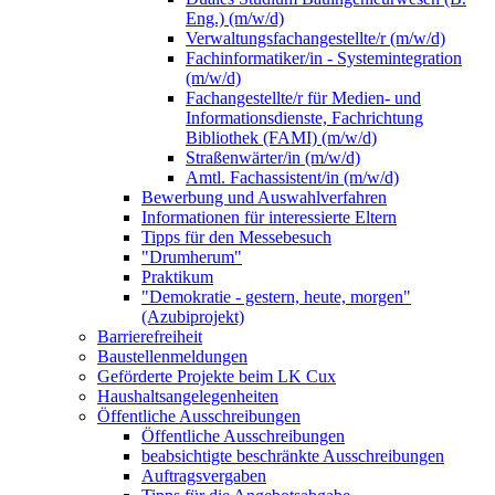
Eng.) (m/w/d)
Verwaltungsfachangestellte/r (m/w/d)
Fachinformatiker/in - Systemintegration
(m/w/d)
Fachangestellte/r für Medien- und
Informationsdienste, Fachrichtung
Bibliothek (FAMI) (m/w/d)
Straßenwärter/in (m/w/d)
Amtl. Fachassistent/in (m/w/d)
Bewerbung und Auswahlverfahren
Informationen für interessierte Eltern
Tipps für den Messebesuch
"Drumherum"
Praktikum
"Demokratie - gestern, heute, morgen"
(Azubiprojekt)
Barrierefreiheit
Baustellenmeldungen
Geförderte Projekte beim LK Cux
Haushaltsangelegenheiten
Öffentliche Ausschreibungen
Öffentliche Ausschreibungen
beabsichtigte beschränkte Ausschreibungen
Auftragsvergaben