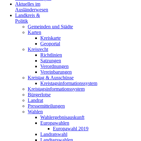
Aktuelles im
Ausländerwesen
Landkreis &
Politik
Gemeinden und Städte
Karten
Kreiskarte
Geoportal
Kreisrecht
Richtlinien
Satzungen
Verordnungen
Vereinbarungen
Kreistag & Ausschüsse
Kreistagsinformationssystem
Kreistagsinformationssystem
Bürgerlotse
Landrat
Pressemitteilungen
Wahlen
Wahlergebnisauskunft
Europawahlen
Europawahl 2019
Landratswahl
Landtagswahlen