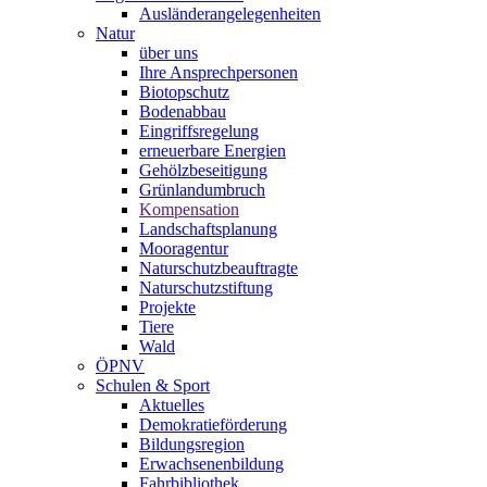
Ausländerangelegenheiten
Natur
über uns
Ihre Ansprechpersonen
Biotopschutz
Bodenabbau
Eingriffsregelung
erneuerbare Energien
Gehölzbeseitigung
Grünlandumbruch
Kompensation
Landschaftsplanung
Mooragentur
Naturschutzbeauftragte
Naturschutzstiftung
Projekte
Tiere
Wald
ÖPNV
Schulen & Sport
Aktuelles
Demokratieförderung
Bildungsregion
Erwachsenenbildung
Fahrbibliothek