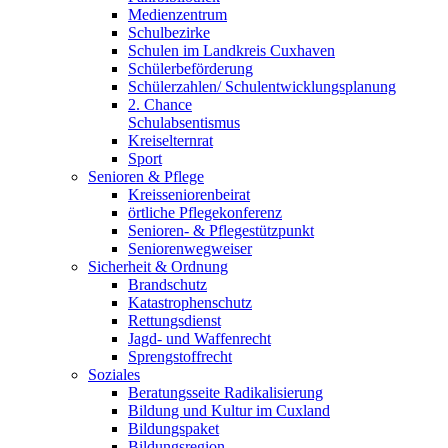
Medienzentrum
Schulbezirke
Schulen im Landkreis Cuxhaven
Schülerbeförderung
Schülerzahlen/ Schulentwicklungsplanung
2. Chance
Schulabsentismus
Kreiselternrat
Sport
Senioren & Pflege
Kreisseniorenbeirat
örtliche Pflegekonferenz
Senioren- & Pflegestützpunkt
Seniorenwegweiser
Sicherheit & Ordnung
Brandschutz
Katastrophenschutz
Rettungsdienst
Jagd- und Waffenrecht
Sprengstoffrecht
Soziales
Beratungsseite Radikalisierung
Bildung und Kultur im Cuxland
Bildungspaket
Bildungsregion