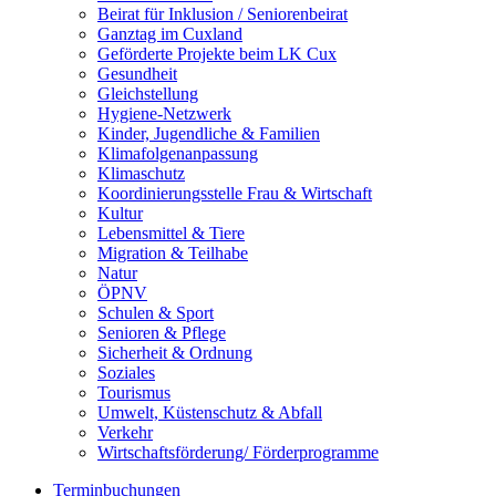
Beirat für Inklusion / Seniorenbeirat
Ganztag im Cuxland
Geförderte Projekte beim LK Cux
Gesundheit
Gleichstellung
Hygiene-Netzwerk
Kinder, Jugendliche & Familien
Klimafolgenanpassung
Klimaschutz
Koordinierungsstelle Frau & Wirtschaft
Kultur
Lebensmittel & Tiere
Migration & Teilhabe
Natur
ÖPNV
Schulen & Sport
Senioren & Pflege
Sicherheit & Ordnung
Soziales
Tourismus
Umwelt, Küstenschutz & Abfall
Verkehr
Wirtschaftsförderung/ Förderprogramme
Terminbuchungen