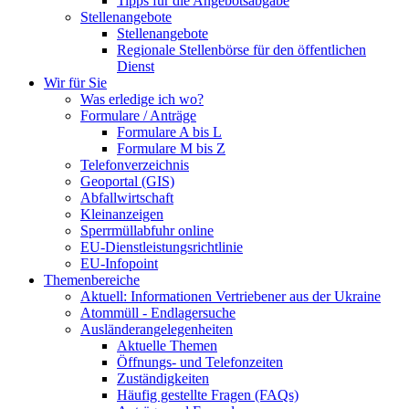
Tipps für die Angebotsabgabe
Stellenangebote
Stellenangebote
Regionale Stellenbörse für den öffentlichen
Dienst
Wir für Sie
Was erledige ich wo?
Formulare / Anträge
Formulare A bis L
Formulare M bis Z
Telefonverzeichnis
Geoportal (GIS)
Abfallwirtschaft
Kleinanzeigen
Sperrmüllabfuhr online
EU-Dienstleistungsrichtlinie
EU-Infopoint
Themenbereiche
Aktuell: Informationen Vertriebener aus der Ukraine
Atommüll - Endlagersuche
Ausländerangelegenheiten
Aktuelle Themen
Öffnungs- und Telefonzeiten
Zuständigkeiten
Häufig gestellte Fragen (FAQs)