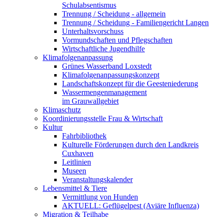
Schulabsentismus
Trennung / Scheidung - allgemein
Trennung / Scheidung - Familiengericht Langen
Unterhaltsvorschuss
Vormundschaften und Pflegschaften
Wirtschaftliche Jugendhilfe
Klimafolgenanpassung
Grünes Wasserband Loxstedt
Klimafolgenanpassungskonzept
Landschaftskonzept für die Geesteniederung
Wassermengenmanagement
im Grauwallgebiet
Klimaschutz
Koordinierungsstelle Frau & Wirtschaft
Kultur
Fahrbibliothek
Kulturelle Förderungen durch den Landkreis
Cuxhaven
Leitlinien
Museen
Veranstaltungskalender
Lebensmittel & Tiere
Vermittlung von Hunden
AKTUELL: Geflügelpest (Aviäre Influenza)
Migration & Teilhabe