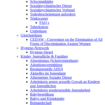
Schwimmbäder
Sozialpsychiatrischer Dienst
Sozialpsychiatrischer Verbund
Todesbescheinigung anfordern
Trinkwasser
FAQ s
Tuberkulose
Umbettung
Gleichstellung
CEDAW - Convention on the Elemination of All
Forms of Discrimination Against Women
Hygiene-Netzwerk
Hygiene-Siegel
Kinder, Jugendliche & Familien
Absentismus (Schulvermeidung)
Adoptionsvermittlung
Beratungsstelle AHOI
Aktuelles im Jugendamt
Allgemeiner Sozialer Dienst
Arbeitskreis gegen sexuelle Gewalt an Kindern
und Jugendlichen
Arbeitskreis gendersensible Jugendarbeit
Babybegrüßung
Babys und Kleinkinder
Beistandschaft