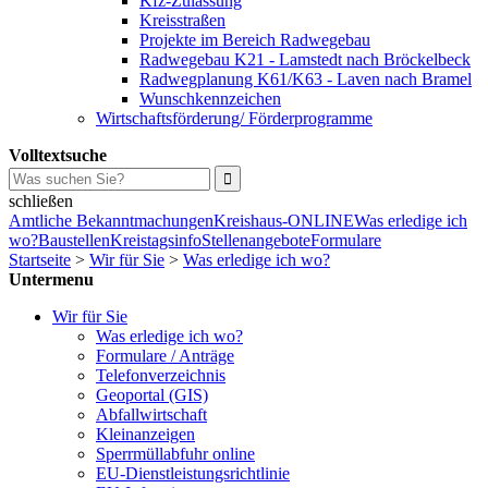
Kfz-Zulassung
Kreisstraßen
Projekte im Bereich Radwegebau
Radwegebau K21 - Lamstedt nach Bröckelbeck
Radwegplanung K61/K63 - Laven nach Bramel
Wunschkennzeichen
Wirtschaftsförderung/ Förderprogramme
Volltextsuche
schließen
Amtliche Bekanntmachungen
Kreishaus-ONLINE
Was erledige ich
wo?
Baustellen
Kreistagsinfo
Stellenangebote
Formulare
Startseite
>
Wir für Sie
>
Was erledige ich wo?
Untermenu
Wir für Sie
Was erledige ich wo?
Formulare / Anträge
Telefonverzeichnis
Geoportal (GIS)
Abfallwirtschaft
Kleinanzeigen
Sperrmüllabfuhr online
EU-Dienstleistungsrichtlinie