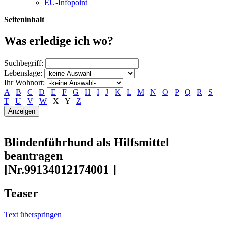
EU-Infopoint
Seiteninhalt
Was erledige ich wo?
Suchbegriff:
Lebenslage:
Ihr Wohnort:
A
B
C
D
E
F
G
H
I
J
K
L
M
N
O
P
Q
R
S
T
U
V
W
X
Y
Z
Blindenführhund als Hilfsmittel
beantragen
[Nr.99134012174001 ]
Teaser
Text überspringen