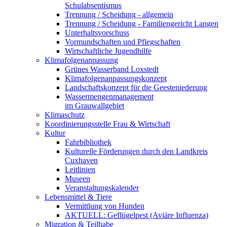
Schulabsentismus
Trennung / Scheidung - allgemein
Trennung / Scheidung - Familiengericht Langen
Unterhaltsvorschuss
Vormundschaften und Pflegschaften
Wirtschaftliche Jugendhilfe
Klimafolgenanpassung
Grünes Wasserband Loxstedt
Klimafolgenanpassungskonzept
Landschaftskonzept für die Geesteniederung
Wassermengenmanagement
im Grauwallgebiet
Klimaschutz
Koordinierungsstelle Frau & Wirtschaft
Kultur
Fahrbibliothek
Kulturelle Förderungen durch den Landkreis
Cuxhaven
Leitlinien
Museen
Veranstaltungskalender
Lebensmittel & Tiere
Vermittlung von Hunden
AKTUELL: Geflügelpest (Aviäre Influenza)
Migration & Teilhabe