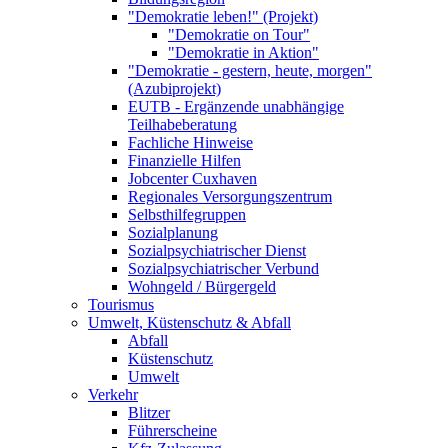
"Demokratie leben!" (Projekt)
"Demokratie on Tour"
"Demokratie in Aktion"
"Demokratie - gestern, heute, morgen"
(Azubiprojekt)
EUTB - Ergänzende unabhängige
Teilhabeberatung
Fachliche Hinweise
Finanzielle Hilfen
Jobcenter Cuxhaven
Regionales Versorgungszentrum
Selbsthilfegruppen
Sozialplanung
Sozialpsychiatrischer Dienst
Sozialpsychiatrischer Verbund
Wohngeld / Bürgergeld
Tourismus
Umwelt, Küstenschutz & Abfall
Abfall
Küstenschutz
Umwelt
Verkehr
Blitzer
Führerscheine