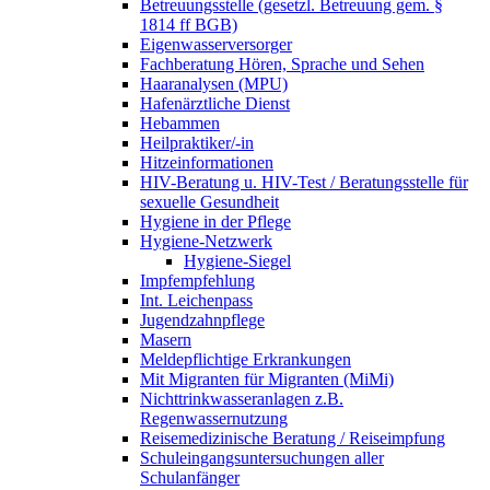
Betreuungsstelle (gesetzl. Betreuung gem. §
1814 ff BGB)
Eigenwasserversorger
Fachberatung Hören, Sprache und Sehen
Haaranalysen (MPU)
Hafenärztliche Dienst
Hebammen
Heilpraktiker/-in
Hitzeinformationen
HIV-Beratung u. HIV-Test / Beratungsstelle für
sexuelle Gesundheit
Hygiene in der Pflege
Hygiene-Netzwerk
Hygiene-Siegel
Impfempfehlung
Int. Leichenpass
Jugendzahnpflege
Masern
Meldepflichtige Erkrankungen
Mit Migranten für Migranten (MiMi)
Nichttrinkwasseranlagen z.B.
Regenwassernutzung
Reisemedizinische Beratung / Reiseimpfung
Schuleingangsuntersuchungen aller
Schulanfänger