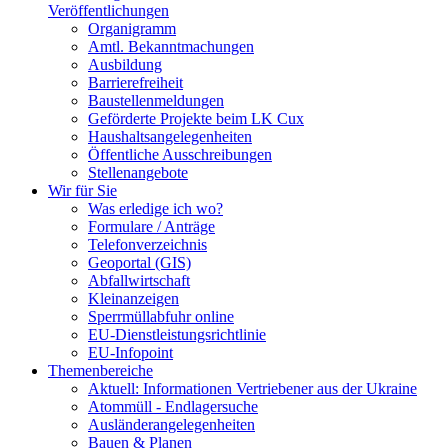
Veröffentlichungen
Organigramm
Amtl. Bekanntmachungen
Ausbildung
Barrierefreiheit
Baustellenmeldungen
Geförderte Projekte beim LK Cux
Haushaltsangelegenheiten
Öffentliche Ausschreibungen
Stellenangebote
Wir für Sie
Was erledige ich wo?
Formulare / Anträge
Telefonverzeichnis
Geoportal (GIS)
Abfallwirtschaft
Kleinanzeigen
Sperrmüllabfuhr online
EU-Dienstleistungsrichtlinie
EU-Infopoint
Themenbereiche
Aktuell: Informationen Vertriebener aus der Ukraine
Atommüll - Endlagersuche
Ausländerangelegenheiten
Bauen & Planen