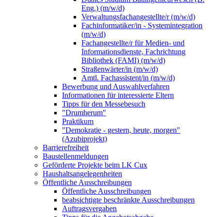
Eng.) (m/w/d)
Verwaltungsfachangestellte/r (m/w/d)
Fachinformatiker/in - Systemintegration
(m/w/d)
Fachangestellte/r für Medien- und
Informationsdienste, Fachrichtung
Bibliothek (FAMI) (m/w/d)
Straßenwärter/in (m/w/d)
Amtl. Fachassistent/in (m/w/d)
Bewerbung und Auswahlverfahren
Informationen für interessierte Eltern
Tipps für den Messebesuch
"Drumherum"
Praktikum
"Demokratie - gestern, heute, morgen"
(Azubiprojekt)
Barrierefreiheit
Baustellenmeldungen
Geförderte Projekte beim LK Cux
Haushaltsangelegenheiten
Öffentliche Ausschreibungen
Öffentliche Ausschreibungen
beabsichtigte beschränkte Ausschreibungen
Auftragsvergaben