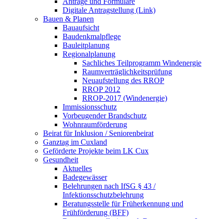
Anträge und Formulare
Digitale Antragstellung (Link)
Bauen & Planen
Bauaufsicht
Baudenkmalpflege
Bauleitplanung
Regionalplanung
Sachliches Teilprogramm Windenergie
Raumverträglichkeitsprüfung
Neuaufstellung des RROP
RROP 2012
RROP-2017 (Windenergie)
Immissionsschutz
Vorbeugender Brandschutz
Wohnraumförderung
Beirat für Inklusion / Seniorenbeirat
Ganztag im Cuxland
Geförderte Projekte beim LK Cux
Gesundheit
Aktuelles
Badegewässer
Belehrungen nach IfSG § 43 /
Infektionsschutzbelehrung
Beratungsstelle für Früherkennung und
Frühförderung (BFF)