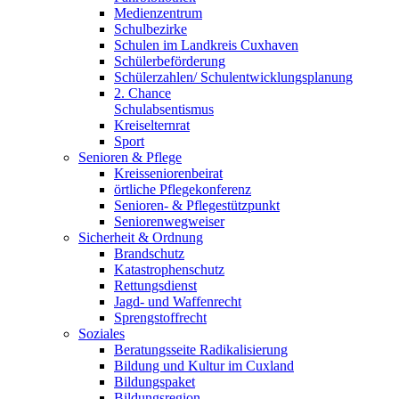
Medienzentrum
Schulbezirke
Schulen im Landkreis Cuxhaven
Schülerbeförderung
Schülerzahlen/ Schulentwicklungsplanung
2. Chance
Schulabsentismus
Kreiselternrat
Sport
Senioren & Pflege
Kreisseniorenbeirat
örtliche Pflegekonferenz
Senioren- & Pflegestützpunkt
Seniorenwegweiser
Sicherheit & Ordnung
Brandschutz
Katastrophenschutz
Rettungsdienst
Jagd- und Waffenrecht
Sprengstoffrecht
Soziales
Beratungsseite Radikalisierung
Bildung und Kultur im Cuxland
Bildungspaket
Bildungsregion