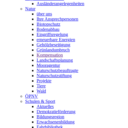
Ausländerangelegenheiten
Natur
über uns
Ihre Ansprechpersonen
Biotopschutz
Bodenabbau
Eingriffsregelung
erneuerbare Energien
Gehölzbeseitigung
Grünlandumbruch
Kompensation
Landschaftsplanung
Mooragentur
Naturschutzbeauftragte
Naturschutzstiftung
Projekte
Tiere
Wald
ÖPNV
Schulen & Sport
Aktuelles
Demokratieförderung
Bildungsregion
Erwachsenenbildung
Fahrbibliothek