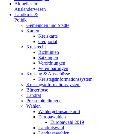
Aktuelles im
Ausländerwesen
Landkreis &
Politik
Gemeinden und Städte
Karten
Kreiskarte
Geoportal
Kreisrecht
Richtlinien
Satzungen
Verordnungen
Vereinbarungen
Kreistag & Ausschüsse
Kreistagsinformationssystem
Kreistagsinformationssystem
Bürgerlotse
Landrat
Pressemitteilungen
Wahlen
Wahlergebnisauskunft
Europawahlen
Europawahl 2019
Landratswahl
Landtagswahlen