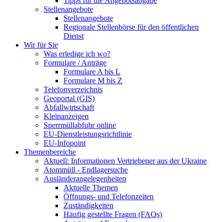
Tipps für die Angebotsabgabe
Stellenangebote
Stellenangebote
Regionale Stellenbörse für den öffentlichen
Dienst
Wir für Sie
Was erledige ich wo?
Formulare / Anträge
Formulare A bis L
Formulare M bis Z
Telefonverzeichnis
Geoportal (GIS)
Abfallwirtschaft
Kleinanzeigen
Sperrmüllabfuhr online
EU-Dienstleistungsrichtlinie
EU-Infopoint
Themenbereiche
Aktuell: Informationen Vertriebener aus der Ukraine
Atommüll - Endlagersuche
Ausländerangelegenheiten
Aktuelle Themen
Öffnungs- und Telefonzeiten
Zuständigkeiten
Häufig gestellte Fragen (FAQs)