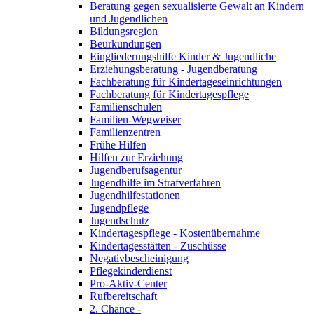
Beratung gegen sexualisierte Gewalt an Kindern
und Jugendlichen
Bildungsregion
Beurkundungen
Eingliederungshilfe Kinder & Jugendliche
Erziehungsberatung - Jugendberatung
Fachberatung für Kindertageseinrichtungen
Fachberatung für Kindertagespflege
Familienschulen
Familien-Wegweiser
Familienzentren
Frühe Hilfen
Hilfen zur Erziehung
Jugendberufsagentur
Jugendhilfe im Strafverfahren
Jugendhilfestationen
Jugendpflege
Jugendschutz
Kindertagespflege - Kostenübernahme
Kindertagesstätten - Zuschüsse
Negativbescheinigung
Pflegekinderdienst
Pro-Aktiv-Center
Rufbereitschaft
2. Chance -