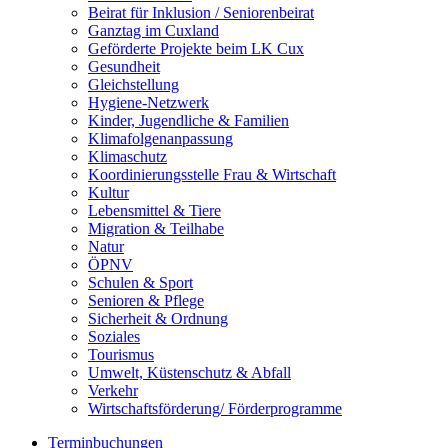
Beirat für Inklusion / Seniorenbeirat
Ganztag im Cuxland
Geförderte Projekte beim LK Cux
Gesundheit
Gleichstellung
Hygiene-Netzwerk
Kinder, Jugendliche & Familien
Klimafolgenanpassung
Klimaschutz
Koordinierungsstelle Frau & Wirtschaft
Kultur
Lebensmittel & Tiere
Migration & Teilhabe
Natur
ÖPNV
Schulen & Sport
Senioren & Pflege
Sicherheit & Ordnung
Soziales
Tourismus
Umwelt, Küstenschutz & Abfall
Verkehr
Wirtschaftsförderung/ Förderprogramme
Terminbuchungen