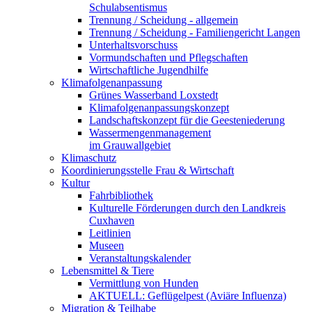
Schulabsentismus
Trennung / Scheidung - allgemein
Trennung / Scheidung - Familiengericht Langen
Unterhaltsvorschuss
Vormundschaften und Pflegschaften
Wirtschaftliche Jugendhilfe
Klimafolgenanpassung
Grünes Wasserband Loxstedt
Klimafolgenanpassungskonzept
Landschaftskonzept für die Geesteniederung
Wassermengenmanagement
im Grauwallgebiet
Klimaschutz
Koordinierungsstelle Frau & Wirtschaft
Kultur
Fahrbibliothek
Kulturelle Förderungen durch den Landkreis
Cuxhaven
Leitlinien
Museen
Veranstaltungskalender
Lebensmittel & Tiere
Vermittlung von Hunden
AKTUELL: Geflügelpest (Aviäre Influenza)
Migration & Teilhabe