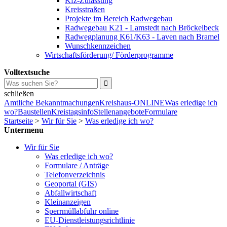
Kfz-Zulassung
Kreisstraßen
Projekte im Bereich Radwegebau
Radwegebau K21 - Lamstedt nach Bröckelbeck
Radwegplanung K61/K63 - Laven nach Bramel
Wunschkennzeichen
Wirtschaftsförderung/ Förderprogramme
Volltextsuche
schließen
Amtliche Bekanntmachungen
Kreishaus-ONLINE
Was erledige ich
wo?
Baustellen
Kreistagsinfo
Stellenangebote
Formulare
Startseite
>
Wir für Sie
>
Was erledige ich wo?
Untermenu
Wir für Sie
Was erledige ich wo?
Formulare / Anträge
Telefonverzeichnis
Geoportal (GIS)
Abfallwirtschaft
Kleinanzeigen
Sperrmüllabfuhr online
EU-Dienstleistungsrichtlinie