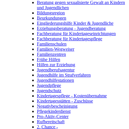
Beratung gegen sexualisierte Gewalt an Kindern
und Jugendlichen
Bildungsregion
Beurkundungen
Eingliederungshilfe Kinder & Jugendliche
Erziehungsberatung - Jugendberatung
Fachberatung für Kindertageseinrichtungen
Fachberatung für Kindertagespflege
Familienschulen
Familien-Wegweiser
Familienzentren
Frühe Hilfen
Hilfen zur Erziehung
Jugendberufsagentur
Jugendhilfe im Strafverfahren
Jugendhilfestationen
Jugendpflege
Jugendschutz
Kindertagespflege - Kostenübernahme
Kindertagesstätten - Zuschüsse
Negativbescheinigung
Pflegekinderdienst
Pro-Aktiv-Center
Rufbereitschaft
2. Chance -