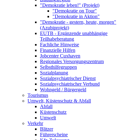
"Demokratie leben!" (Projekt)
"Demokratie on Tour"
"Demokratie in Aktion"
"Demokratie - gestern, heute, morgen"
(Azubiprojekt)
EUTB - Ergänzende unabhängige
Teilhabeberatung
Fachliche Hinweise
Finanzielle Hilfen
Jobcenter Cuxhaven
Regionales Versorgungszentrum
Selbsthilfegruppen
Sozialplanung
Sozialpsychiatrischer Dienst
Sozialpsychiatrischer Verbund
Wohngeld / Bürgergeld
Tourismus
Umwelt, Küstenschutz & Abfall
Abfall
Küstenschutz
Umwelt
Verkehr
Blitzer
Führerscheine