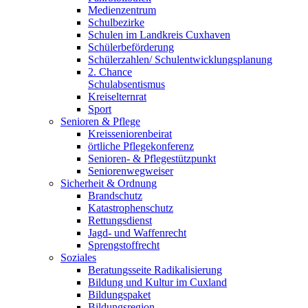
Medienzentrum
Schulbezirke
Schulen im Landkreis Cuxhaven
Schülerbeförderung
Schülerzahlen/ Schulentwicklungsplanung
2. Chance
Schulabsentismus
Kreiselternrat
Sport
Senioren & Pflege
Kreisseniorenbeirat
örtliche Pflegekonferenz
Senioren- & Pflegestützpunkt
Seniorenwegweiser
Sicherheit & Ordnung
Brandschutz
Katastrophenschutz
Rettungsdienst
Jagd- und Waffenrecht
Sprengstoffrecht
Soziales
Beratungsseite Radikalisierung
Bildung und Kultur im Cuxland
Bildungspaket
Bildungsregion