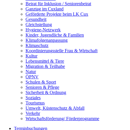
Beirat für Inklusion / Seniorenbeirat
Ganztag im Cuxland
Geförderte Projekte beim LK Cux
Gesundheit
Gleichstellung
Hygiene-Netzwerk
Kinder, Jugendliche & Familien
Klimafolgenanpassung
Klimaschutz
Koordinierungsstelle Frau & Wirtschaft
Kultur
Lebensmittel & Tiere
Migration & Teilhabe
Natur
ÖPNV
Schulen & Sport
Senioren & Pflege
Sicherheit & Ordnung
Soziales
Tourismus
Umwelt, Küstenschutz & Abfall
Verkehr
Wirtschaftsförderung/ Förderprogramme
Terminbuchungen