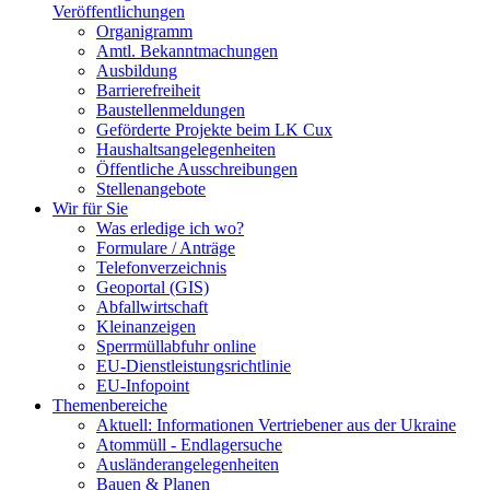
Veröffentlichungen
Organigramm
Amtl. Bekanntmachungen
Ausbildung
Barrierefreiheit
Baustellenmeldungen
Geförderte Projekte beim LK Cux
Haushaltsangelegenheiten
Öffentliche Ausschreibungen
Stellenangebote
Wir für Sie
Was erledige ich wo?
Formulare / Anträge
Telefonverzeichnis
Geoportal (GIS)
Abfallwirtschaft
Kleinanzeigen
Sperrmüllabfuhr online
EU-Dienstleistungsrichtlinie
EU-Infopoint
Themenbereiche
Aktuell: Informationen Vertriebener aus der Ukraine
Atommüll - Endlagersuche
Ausländerangelegenheiten
Bauen & Planen