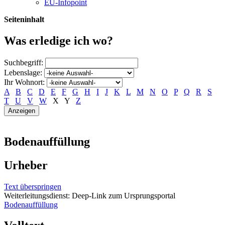
EU-Infopoint
Seiteninhalt
Was erledige ich wo?
Suchbegriff:
Lebenslage:
Ihr Wohnort:
A
B
C
D
E
F
G
H
I
J
K
L
M
N
O
P
Q
R
S
T
U
V
W
X
Y
Z
Bodenauffüllung
Urheber
Text überspringen
Weiterleitungsdienst: Deep-Link zum Ursprungsportal
Bodenauffüllung