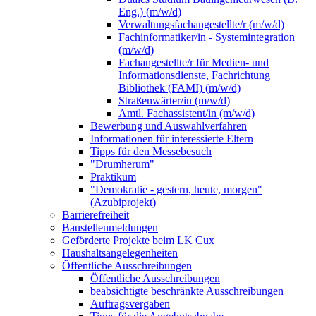
Eng.) (m/w/d)
Verwaltungsfachangestellte/r (m/w/d)
Fachinformatiker/in - Systemintegration
(m/w/d)
Fachangestellte/r für Medien- und
Informationsdienste, Fachrichtung
Bibliothek (FAMI) (m/w/d)
Straßenwärter/in (m/w/d)
Amtl. Fachassistent/in (m/w/d)
Bewerbung und Auswahlverfahren
Informationen für interessierte Eltern
Tipps für den Messebesuch
"Drumherum"
Praktikum
"Demokratie - gestern, heute, morgen"
(Azubiprojekt)
Barrierefreiheit
Baustellenmeldungen
Geförderte Projekte beim LK Cux
Haushaltsangelegenheiten
Öffentliche Ausschreibungen
Öffentliche Ausschreibungen
beabsichtigte beschränkte Ausschreibungen
Auftragsvergaben