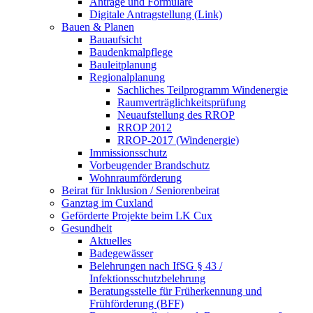
Anträge und Formulare
Digitale Antragstellung (Link)
Bauen & Planen
Bauaufsicht
Baudenkmalpflege
Bauleitplanung
Regionalplanung
Sachliches Teilprogramm Windenergie
Raumverträglichkeitsprüfung
Neuaufstellung des RROP
RROP 2012
RROP-2017 (Windenergie)
Immissionsschutz
Vorbeugender Brandschutz
Wohnraumförderung
Beirat für Inklusion / Seniorenbeirat
Ganztag im Cuxland
Geförderte Projekte beim LK Cux
Gesundheit
Aktuelles
Badegewässer
Belehrungen nach IfSG § 43 /
Infektionsschutzbelehrung
Beratungsstelle für Früherkennung und
Frühförderung (BFF)