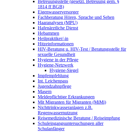
Betreuungsstelle (gesetzl. Betreuung gem. §
1814 ff BGB)
Eigenwasserversorger
Fachberatung Hören, Sprache und Sehen
Haaranalysen (MPU)
Hafenärztliche Dienst
Hebammen
Heilpraktiker/-in
Hitzeinformationen
HIV-Beratung u. HIV-Test / Beratungsstelle für
sexuelle Gesundheit
Hygiene in der Pflege
Hygiene-Netzwerk
Hygiene-Siegel
Impfempfehlung
Int. Leichenpass
Jugendzahnpflege
Masern
Meldepflichtige Erkrankungen
Mit Migranten für Migranten (MiMi)
Nichttrinkwasseranlagen z.B.
Regenwassernutzung
Reisemedizinische Beratung / Reiseimpfung
Schuleingangsuntersuchungen aller
Schulanfänger