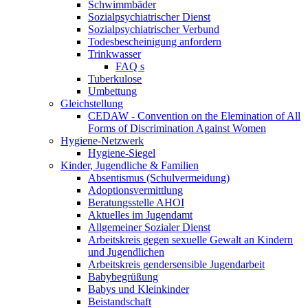
Schwimmbäder
Sozialpsychiatrischer Dienst
Sozialpsychiatrischer Verbund
Todesbescheinigung anfordern
Trinkwasser
FAQ s
Tuberkulose
Umbettung
Gleichstellung
CEDAW - Convention on the Elemination of All
Forms of Discrimination Against Women
Hygiene-Netzwerk
Hygiene-Siegel
Kinder, Jugendliche & Familien
Absentismus (Schulvermeidung)
Adoptionsvermittlung
Beratungsstelle AHOI
Aktuelles im Jugendamt
Allgemeiner Sozialer Dienst
Arbeitskreis gegen sexuelle Gewalt an Kindern
und Jugendlichen
Arbeitskreis gendersensible Jugendarbeit
Babybegrüßung
Babys und Kleinkinder
Beistandschaft