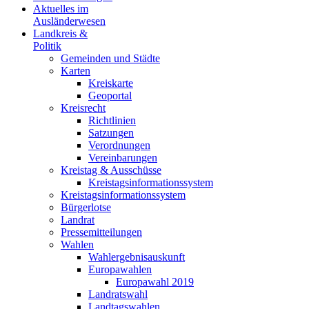
Aktuelles im
Ausländerwesen
Landkreis &
Politik
Gemeinden und Städte
Karten
Kreiskarte
Geoportal
Kreisrecht
Richtlinien
Satzungen
Verordnungen
Vereinbarungen
Kreistag & Ausschüsse
Kreistagsinformationssystem
Kreistagsinformationssystem
Bürgerlotse
Landrat
Pressemitteilungen
Wahlen
Wahlergebnisauskunft
Europawahlen
Europawahl 2019
Landratswahl
Landtagswahlen