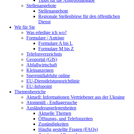
Tipps für die Angebotsabgabe
Stellenangebote
Stellenangebote
Regionale Stellenbörse für den öffentlichen
Dienst
Wir für Sie
Was erledige ich wo?
Formulare / Anträge
Formulare A bis L
Formulare M bis Z
Telefonverzeichnis
Geoportal (GIS)
Abfallwirtschaft
Kleinanzeigen
Sperrmüllabfuhr online
EU-Dienstleistungsrichtlinie
EU-Infopoint
Themenbereiche
Aktuell: Informationen Vertriebener aus der Ukraine
Atommüll - Endlagersuche
Ausländerangelegenheiten
Aktuelle Themen
Öffnungs- und Telefonzeiten
Zuständigkeiten
Häufig gestellte Fragen (FAQs)