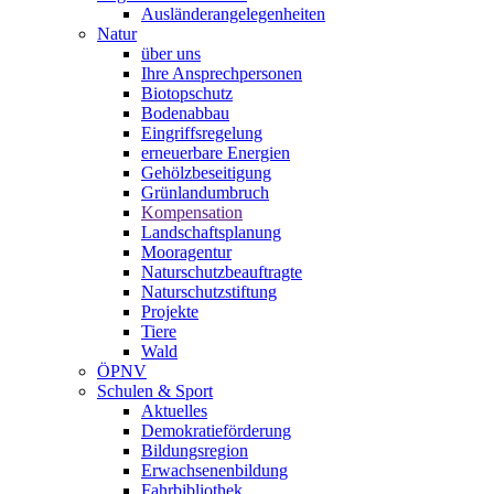
Ausländerangelegenheiten
Natur
über uns
Ihre Ansprechpersonen
Biotopschutz
Bodenabbau
Eingriffsregelung
erneuerbare Energien
Gehölzbeseitigung
Grünlandumbruch
Kompensation
Landschaftsplanung
Mooragentur
Naturschutzbeauftragte
Naturschutzstiftung
Projekte
Tiere
Wald
ÖPNV
Schulen & Sport
Aktuelles
Demokratieförderung
Bildungsregion
Erwachsenenbildung
Fahrbibliothek