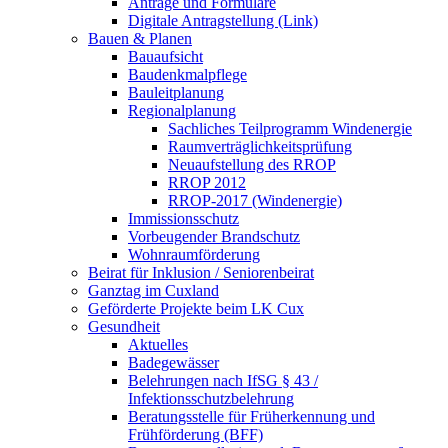
Anträge und Formulare
Digitale Antragstellung (Link)
Bauen & Planen
Bauaufsicht
Baudenkmalpflege
Bauleitplanung
Regionalplanung
Sachliches Teilprogramm Windenergie
Raumverträglichkeitsprüfung
Neuaufstellung des RROP
RROP 2012
RROP-2017 (Windenergie)
Immissionsschutz
Vorbeugender Brandschutz
Wohnraumförderung
Beirat für Inklusion / Seniorenbeirat
Ganztag im Cuxland
Geförderte Projekte beim LK Cux
Gesundheit
Aktuelles
Badegewässer
Belehrungen nach IfSG § 43 /
Infektionsschutzbelehrung
Beratungsstelle für Früherkennung und
Frühförderung (BFF)