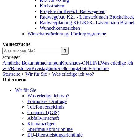
Kfz-Zulassung
Kreisstraßen
Projekte im Bereich Radwegebau
Radwegebau K21 - Lamstedt nach Bröckelbeck
Radwegplanung K61/K63 - Laven nach Bramel
Wunschkennzeichen
Wirtschaftsförderung/ Förderprogramme
Volltextsuche
schließen
Amtliche Bekanntmachungen
Kreishaus-ONLINE
Was erledige ich
wo?
Baustellen
Kreistagsinfo
Stellenangebote
Formulare
Startseite
>
Wir für Sie
>
Was erledige ich wo?
Untermenu
Wir für Sie
Was erledige ich wo?
Formulare / Anträge
Telefonverzeichnis
Geoportal (GIS)
Abfallwirtschaft
Kleinanzeigen
Sperrmüllabfuhr online
EU-Dienstleistungsrichtlinie