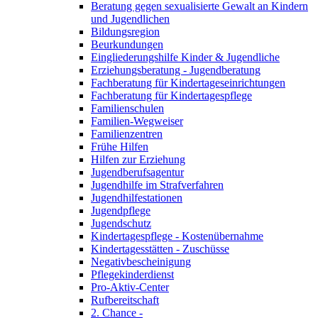
Beratung gegen sexualisierte Gewalt an Kindern
und Jugendlichen
Bildungsregion
Beurkundungen
Eingliederungshilfe Kinder & Jugendliche
Erziehungsberatung - Jugendberatung
Fachberatung für Kindertageseinrichtungen
Fachberatung für Kindertagespflege
Familienschulen
Familien-Wegweiser
Familienzentren
Frühe Hilfen
Hilfen zur Erziehung
Jugendberufsagentur
Jugendhilfe im Strafverfahren
Jugendhilfestationen
Jugendpflege
Jugendschutz
Kindertagespflege - Kostenübernahme
Kindertagesstätten - Zuschüsse
Negativbescheinigung
Pflegekinderdienst
Pro-Aktiv-Center
Rufbereitschaft
2. Chance -