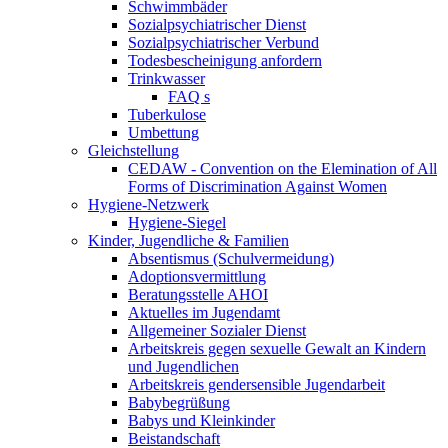
Schwimmbäder
Sozialpsychiatrischer Dienst
Sozialpsychiatrischer Verbund
Todesbescheinigung anfordern
Trinkwasser
FAQ s
Tuberkulose
Umbettung
Gleichstellung
CEDAW - Convention on the Elemination of All
Forms of Discrimination Against Women
Hygiene-Netzwerk
Hygiene-Siegel
Kinder, Jugendliche & Familien
Absentismus (Schulvermeidung)
Adoptionsvermittlung
Beratungsstelle AHOI
Aktuelles im Jugendamt
Allgemeiner Sozialer Dienst
Arbeitskreis gegen sexuelle Gewalt an Kindern
und Jugendlichen
Arbeitskreis gendersensible Jugendarbeit
Babybegrüßung
Babys und Kleinkinder
Beistandschaft