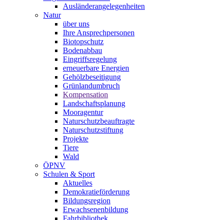
Ausländerangelegenheiten
Natur
über uns
Ihre Ansprechpersonen
Biotopschutz
Bodenabbau
Eingriffsregelung
erneuerbare Energien
Gehölzbeseitigung
Grünlandumbruch
Kompensation
Landschaftsplanung
Mooragentur
Naturschutzbeauftragte
Naturschutzstiftung
Projekte
Tiere
Wald
ÖPNV
Schulen & Sport
Aktuelles
Demokratieförderung
Bildungsregion
Erwachsenenbildung
Fahrbibliothek