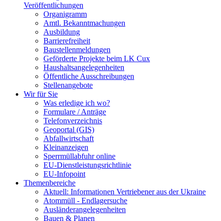
Veröffentlichungen
Organigramm
Amtl. Bekanntmachungen
Ausbildung
Barrierefreiheit
Baustellenmeldungen
Geförderte Projekte beim LK Cux
Haushaltsangelegenheiten
Öffentliche Ausschreibungen
Stellenangebote
Wir für Sie
Was erledige ich wo?
Formulare / Anträge
Telefonverzeichnis
Geoportal (GIS)
Abfallwirtschaft
Kleinanzeigen
Sperrmüllabfuhr online
EU-Dienstleistungsrichtlinie
EU-Infopoint
Themenbereiche
Aktuell: Informationen Vertriebener aus der Ukraine
Atommüll - Endlagersuche
Ausländerangelegenheiten
Bauen & Planen