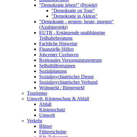
"Demokratie leben!" (Projekt)
"Demokratie on Tour"
"Demokratie in Aktion"
"Demokratie - gestern, heute, morgen"
(Azubiprojekt)
EUTB - Ergänzende unabhängige
Teilhabeberatung
Fachliche Hinweise
Finanzielle Hilfen
Jobcenter Cuxhaven
Regionales Versorgungszentrum
Selbsthilfegruppen
Sozialplanung
Sozialpsychiatrischer Dienst
Sozialpsychiatrischer Verbund
Wohngeld / Bürgergeld
Tourismus
Umwelt, Küstenschutz & Abfall
Abfall
Küstenschutz
Umwelt
Verkehr
Blitzer
Führerscheine