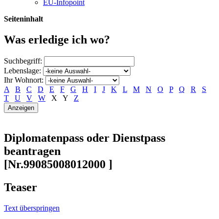
EU-Infopoint
Seiteninhalt
Was erledige ich wo?
Suchbegriff:
Lebenslage:
Ihr Wohnort:
A
B
C
D
E
F
G
H
I
J
K
L
M
N
O
P
Q
R
S
T
U
V
W
X
Y
Z
Diplomatenpass oder Dienstpass
beantragen
[Nr.99085008012000 ]
Teaser
Text überspringen