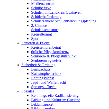
Medienzentrum
Schulbezirke
Schulen im Landkreis Cuxhaven
Schülerbeförderung
Schülerzahlen/ Schulentwicklungsplanung
2. Chance
Schulabsentismus
Kreiselternrat
Sport
Senioren & Pflege
Kreisseniorenbeirat
örtliche Pflegekonferenz
Senioren- & Pflegestützpunkt
Seniorenwegweiser
Sicherheit & Ordnung
Brandschutz
Katastrophenschutz
Rettungsdienst
Jagd- und Waffenrecht
Sprengstoffrecht
Soziales
Beratungsseite Radikalisierung
Bildung und Kultur im Cuxland
Bildungspaket
Bildungsregion