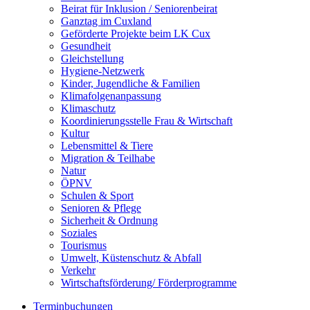
Beirat für Inklusion / Seniorenbeirat
Ganztag im Cuxland
Geförderte Projekte beim LK Cux
Gesundheit
Gleichstellung
Hygiene-Netzwerk
Kinder, Jugendliche & Familien
Klimafolgenanpassung
Klimaschutz
Koordinierungsstelle Frau & Wirtschaft
Kultur
Lebensmittel & Tiere
Migration & Teilhabe
Natur
ÖPNV
Schulen & Sport
Senioren & Pflege
Sicherheit & Ordnung
Soziales
Tourismus
Umwelt, Küstenschutz & Abfall
Verkehr
Wirtschaftsförderung/ Förderprogramme
Terminbuchungen