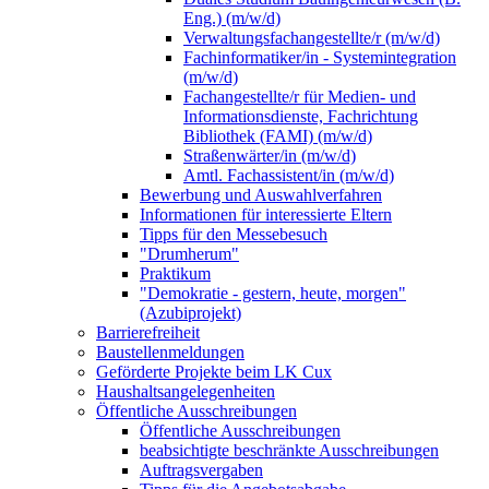
Eng.) (m/w/d)
Verwaltungsfachangestellte/r (m/w/d)
Fachinformatiker/in - Systemintegration
(m/w/d)
Fachangestellte/r für Medien- und
Informationsdienste, Fachrichtung
Bibliothek (FAMI) (m/w/d)
Straßenwärter/in (m/w/d)
Amtl. Fachassistent/in (m/w/d)
Bewerbung und Auswahlverfahren
Informationen für interessierte Eltern
Tipps für den Messebesuch
"Drumherum"
Praktikum
"Demokratie - gestern, heute, morgen"
(Azubiprojekt)
Barrierefreiheit
Baustellenmeldungen
Geförderte Projekte beim LK Cux
Haushaltsangelegenheiten
Öffentliche Ausschreibungen
Öffentliche Ausschreibungen
beabsichtigte beschränkte Ausschreibungen
Auftragsvergaben