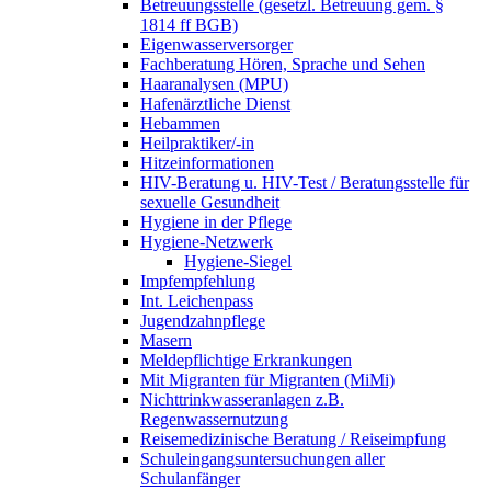
Betreuungsstelle (gesetzl. Betreuung gem. §
1814 ff BGB)
Eigenwasserversorger
Fachberatung Hören, Sprache und Sehen
Haaranalysen (MPU)
Hafenärztliche Dienst
Hebammen
Heilpraktiker/-in
Hitzeinformationen
HIV-Beratung u. HIV-Test / Beratungsstelle für
sexuelle Gesundheit
Hygiene in der Pflege
Hygiene-Netzwerk
Hygiene-Siegel
Impfempfehlung
Int. Leichenpass
Jugendzahnpflege
Masern
Meldepflichtige Erkrankungen
Mit Migranten für Migranten (MiMi)
Nichttrinkwasseranlagen z.B.
Regenwassernutzung
Reisemedizinische Beratung / Reiseimpfung
Schuleingangsuntersuchungen aller
Schulanfänger