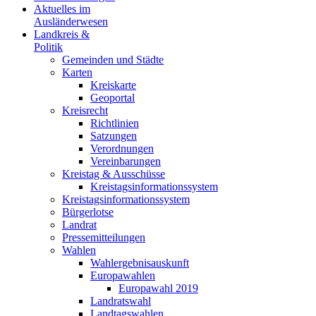
Aktuelles im
Ausländerwesen
Landkreis &
Politik
Gemeinden und Städte
Karten
Kreiskarte
Geoportal
Kreisrecht
Richtlinien
Satzungen
Verordnungen
Vereinbarungen
Kreistag & Ausschüsse
Kreistagsinformationssystem
Kreistagsinformationssystem
Bürgerlotse
Landrat
Pressemitteilungen
Wahlen
Wahlergebnisauskunft
Europawahlen
Europawahl 2019
Landratswahl
Landtagswahlen