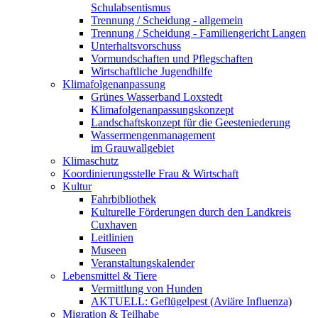
Schulabsentismus
Trennung / Scheidung - allgemein
Trennung / Scheidung - Familiengericht Langen
Unterhaltsvorschuss
Vormundschaften und Pflegschaften
Wirtschaftliche Jugendhilfe
Klimafolgenanpassung
Grünes Wasserband Loxstedt
Klimafolgenanpassungskonzept
Landschaftskonzept für die Geesteniederung
Wassermengenmanagement
im Grauwallgebiet
Klimaschutz
Koordinierungsstelle Frau & Wirtschaft
Kultur
Fahrbibliothek
Kulturelle Förderungen durch den Landkreis
Cuxhaven
Leitlinien
Museen
Veranstaltungskalender
Lebensmittel & Tiere
Vermittlung von Hunden
AKTUELL: Geflügelpest (Aviäre Influenza)
Migration & Teilhabe