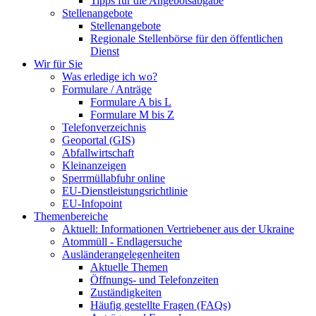
Tipps für die Angebotsabgabe
Stellenangebote
Stellenangebote
Regionale Stellenbörse für den öffentlichen
Dienst
Wir für Sie
Was erledige ich wo?
Formulare / Anträge
Formulare A bis L
Formulare M bis Z
Telefonverzeichnis
Geoportal (GIS)
Abfallwirtschaft
Kleinanzeigen
Sperrmüllabfuhr online
EU-Dienstleistungsrichtlinie
EU-Infopoint
Themenbereiche
Aktuell: Informationen Vertriebener aus der Ukraine
Atommüll - Endlagersuche
Ausländerangelegenheiten
Aktuelle Themen
Öffnungs- und Telefonzeiten
Zuständigkeiten
Häufig gestellte Fragen (FAQs)