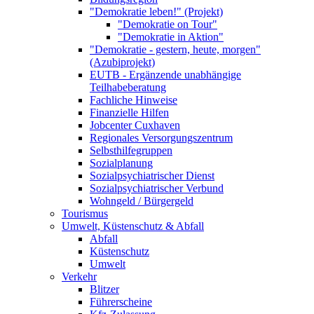
"Demokratie leben!" (Projekt)
"Demokratie on Tour"
"Demokratie in Aktion"
"Demokratie - gestern, heute, morgen"
(Azubiprojekt)
EUTB - Ergänzende unabhängige
Teilhabeberatung
Fachliche Hinweise
Finanzielle Hilfen
Jobcenter Cuxhaven
Regionales Versorgungszentrum
Selbsthilfegruppen
Sozialplanung
Sozialpsychiatrischer Dienst
Sozialpsychiatrischer Verbund
Wohngeld / Bürgergeld
Tourismus
Umwelt, Küstenschutz & Abfall
Abfall
Küstenschutz
Umwelt
Verkehr
Blitzer
Führerscheine