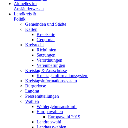
Aktuelles im
Ausländerwesen
Landkreis &
Politik
Gemeinden und Städte
Karten
Kreiskarte
Geoportal
Kreisrecht
Richtlinien
Satzungen
Verordnungen
Vereinbarungen
Kreistag & Ausschüsse
Kreistagsinformationssystem
Kreistagsinformationssystem
Bürgerlotse
Landrat
Pressemitteilungen
Wahlen
Wahlergebnisauskunft
Europawahlen
Europawahl 2019
Landratswahl
Landtagswahlen