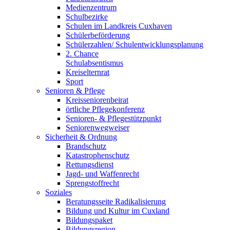
Medienzentrum
Schulbezirke
Schulen im Landkreis Cuxhaven
Schülerbeförderung
Schülerzahlen/ Schulentwicklungsplanung
2. Chance
Schulabsentismus
Kreiselternrat
Sport
Senioren & Pflege
Kreisseniorenbeirat
örtliche Pflegekonferenz
Senioren- & Pflegestützpunkt
Seniorenwegweiser
Sicherheit & Ordnung
Brandschutz
Katastrophenschutz
Rettungsdienst
Jagd- und Waffenrecht
Sprengstoffrecht
Soziales
Beratungsseite Radikalisierung
Bildung und Kultur im Cuxland
Bildungspaket
Bildungsregion