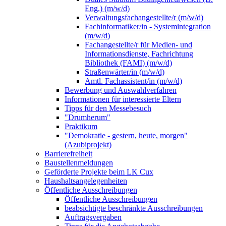
Eng.) (m/w/d)
Verwaltungsfachangestellte/r (m/w/d)
Fachinformatiker/in - Systemintegration
(m/w/d)
Fachangestellte/r für Medien- und
Informationsdienste, Fachrichtung
Bibliothek (FAMI) (m/w/d)
Straßenwärter/in (m/w/d)
Amtl. Fachassistent/in (m/w/d)
Bewerbung und Auswahlverfahren
Informationen für interessierte Eltern
Tipps für den Messebesuch
"Drumherum"
Praktikum
"Demokratie - gestern, heute, morgen"
(Azubiprojekt)
Barrierefreiheit
Baustellenmeldungen
Geförderte Projekte beim LK Cux
Haushaltsangelegenheiten
Öffentliche Ausschreibungen
Öffentliche Ausschreibungen
beabsichtigte beschränkte Ausschreibungen
Auftragsvergaben