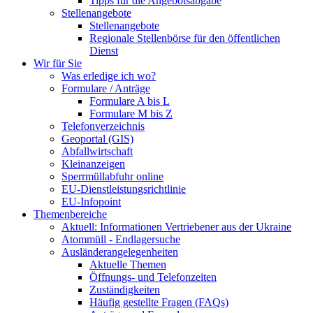
Tipps für die Angebotsabgabe
Stellenangebote
Stellenangebote
Regionale Stellenbörse für den öffentlichen
Dienst
Wir für Sie
Was erledige ich wo?
Formulare / Anträge
Formulare A bis L
Formulare M bis Z
Telefonverzeichnis
Geoportal (GIS)
Abfallwirtschaft
Kleinanzeigen
Sperrmüllabfuhr online
EU-Dienstleistungsrichtlinie
EU-Infopoint
Themenbereiche
Aktuell: Informationen Vertriebener aus der Ukraine
Atommüll - Endlagersuche
Ausländerangelegenheiten
Aktuelle Themen
Öffnungs- und Telefonzeiten
Zuständigkeiten
Häufig gestellte Fragen (FAQs)