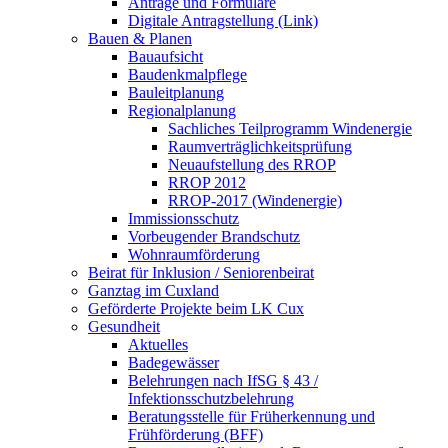
Anträge und Formulare
Digitale Antragstellung (Link)
Bauen & Planen
Bauaufsicht
Baudenkmalpflege
Bauleitplanung
Regionalplanung
Sachliches Teilprogramm Windenergie
Raumverträglichkeitsprüfung
Neuaufstellung des RROP
RROP 2012
RROP-2017 (Windenergie)
Immissionsschutz
Vorbeugender Brandschutz
Wohnraumförderung
Beirat für Inklusion / Seniorenbeirat
Ganztag im Cuxland
Geförderte Projekte beim LK Cux
Gesundheit
Aktuelles
Badegewässer
Belehrungen nach IfSG § 43 /
Infektionsschutzbelehrung
Beratungsstelle für Früherkennung und
Frühförderung (BFF)