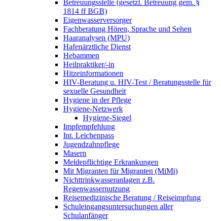
Betreuungsstelle (gesetzl. Betreuung gem. §
1814 ff BGB)
Eigenwasserversorger
Fachberatung Hören, Sprache und Sehen
Haaranalysen (MPU)
Hafenärztliche Dienst
Hebammen
Heilpraktiker/-in
Hitzeinformationen
HIV-Beratung u. HIV-Test / Beratungsstelle für
sexuelle Gesundheit
Hygiene in der Pflege
Hygiene-Netzwerk
Hygiene-Siegel
Impfempfehlung
Int. Leichenpass
Jugendzahnpflege
Masern
Meldepflichtige Erkrankungen
Mit Migranten für Migranten (MiMi)
Nichttrinkwasseranlagen z.B.
Regenwassernutzung
Reisemedizinische Beratung / Reiseimpfung
Schuleingangsuntersuchungen aller
Schulanfänger