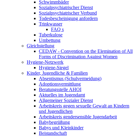
Schwimmbäder
Sozialpsychiatrischer Dienst
Sozialpsychiatrischer Verbund
Todesbescheinigung anfordern
Trinkwasser
FAQ s
Tuberkulose
Umbettung
Gleichstellung
CEDAW - Convention on the Elemination of All
Forms of Discrimination Against Women
Hygiene-Netzwerk
Hygiene-Siegel
Kinder, Jugendliche & Familien
Absentismus (Schulvermeidung)
Adoptionsvermittlung
Beratungsstelle AHOI
Aktuelles im Jugendamt
Allgemeiner Sozialer Dienst
Arbeitskreis gegen sexuelle Gewalt an Kindern
und Jugendlichen
Arbeitskreis gendersensible Jugendarbeit
Babybegrüßung
Babys und Kleinkinder
Beistandschaft