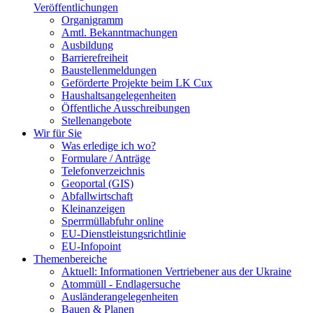
Veröffentlichungen
Organigramm
Amtl. Bekanntmachungen
Ausbildung
Barrierefreiheit
Baustellenmeldungen
Geförderte Projekte beim LK Cux
Haushaltsangelegenheiten
Öffentliche Ausschreibungen
Stellenangebote
Wir für Sie
Was erledige ich wo?
Formulare / Anträge
Telefonverzeichnis
Geoportal (GIS)
Abfallwirtschaft
Kleinanzeigen
Sperrmüllabfuhr online
EU-Dienstleistungsrichtlinie
EU-Infopoint
Themenbereiche
Aktuell: Informationen Vertriebener aus der Ukraine
Atommüll - Endlagersuche
Ausländerangelegenheiten
Bauen & Planen