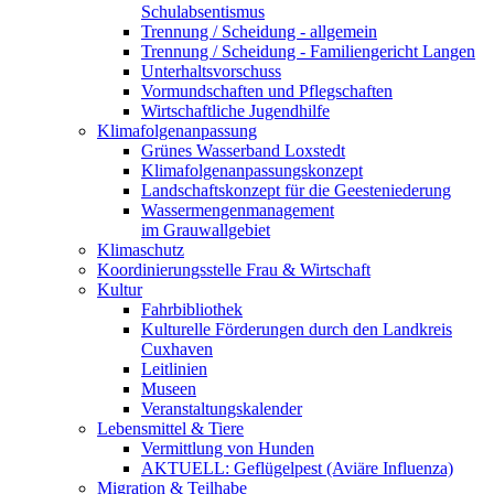
Schulabsentismus
Trennung / Scheidung - allgemein
Trennung / Scheidung - Familiengericht Langen
Unterhaltsvorschuss
Vormundschaften und Pflegschaften
Wirtschaftliche Jugendhilfe
Klimafolgenanpassung
Grünes Wasserband Loxstedt
Klimafolgenanpassungskonzept
Landschaftskonzept für die Geesteniederung
Wassermengenmanagement
im Grauwallgebiet
Klimaschutz
Koordinierungsstelle Frau & Wirtschaft
Kultur
Fahrbibliothek
Kulturelle Förderungen durch den Landkreis
Cuxhaven
Leitlinien
Museen
Veranstaltungskalender
Lebensmittel & Tiere
Vermittlung von Hunden
AKTUELL: Geflügelpest (Aviäre Influenza)
Migration & Teilhabe