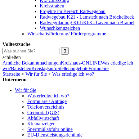
Kfz-Zulassung
Kreisstraßen
Projekte im Bereich Radwegebau
Radwegebau K21 - Lamstedt nach Bröckelbeck
Radwegplanung K61/K63 - Laven nach Bramel
Wunschkennzeichen
Wirtschaftsförderung/ Förderprogramme
Volltextsuche
schließen
Amtliche Bekanntmachungen
Kreishaus-ONLINE
Was erledige ich
wo?
Baustellen
Kreistagsinfo
Stellenangebote
Formulare
Startseite
>
Wir für Sie
>
Was erledige ich wo?
Untermenu
Wir für Sie
Was erledige ich wo?
Formulare / Anträge
Telefonverzeichnis
Geoportal (GIS)
Abfallwirtschaft
Kleinanzeigen
Sperrmüllabfuhr online
EU-Dienstleistungsrichtlinie