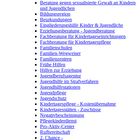
Beratung gegen sexualisierte Gewalt an Kindern
und Jugendlichen
Bildungsregion
Beurkundungen
Eingliederungshilfe Kinder & Jugendliche
Erziehungsberatung - Jugendberatung
Fachberatung für Kindertageseinrichtungen
Fachberatung für Kindertagespflege
Familienschulen
Familien-Wegweiser
Familienzentren
Frühe Hilfen
Hilfen zur Erziehung
Jugendberufsagentur
Jugendhilfe im Strafverfahren
Jugendhilfestationen
Jugendpflege
Jugendschutz
Kindertagespflege - Kostenübernahme
Kindertagesstätten - Zuschüsse
Negativbescheinigung
Pflegekinderdienst
Pro-Aktiv-Center
Rufbereitschaft
2. Chance -