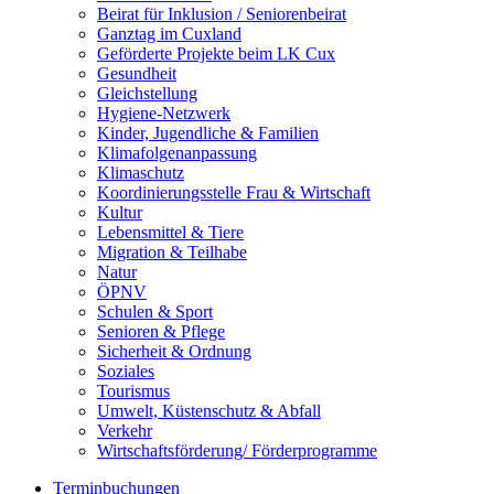
Beirat für Inklusion / Seniorenbeirat
Ganztag im Cuxland
Geförderte Projekte beim LK Cux
Gesundheit
Gleichstellung
Hygiene-Netzwerk
Kinder, Jugendliche & Familien
Klimafolgenanpassung
Klimaschutz
Koordinierungsstelle Frau & Wirtschaft
Kultur
Lebensmittel & Tiere
Migration & Teilhabe
Natur
ÖPNV
Schulen & Sport
Senioren & Pflege
Sicherheit & Ordnung
Soziales
Tourismus
Umwelt, Küstenschutz & Abfall
Verkehr
Wirtschaftsförderung/ Förderprogramme
Terminbuchungen