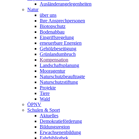
Ausländerangelegenheiten
Natur
über uns
Ihre Ansprechpersonen
Biotopschutz
Bodenabbau
Eingriffsregelung
erneuerbare Energien
Gehölzbeseitigung
Grünlandumbruch
Kompensation
Landschaftsplanung
Mooragentur
Naturschutzbeauftragte
Naturschutzstiftung
Projekte
Tiere
Wald
ÖPNV
Schulen & Sport
Aktuelles
Demokratieförderung
Bildungsregion
Erwachsenenbildung
Fahrbibliothek