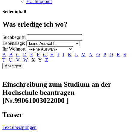
EU-Infopoint
Seiteninhalt
Was erledige ich wo?
Suchbegriff:
Lebenslage:
Ihr Wohnort:
A
B
C
D
E
F
G
H
I
J
K
L
M
N
O
P
Q
R
S
T
U
V
W
X
Y
Z
Einschreibung zum Studium an der
Hochschule beantragen
[Nr.99061003022000 ]
Teaser
Text überspringen