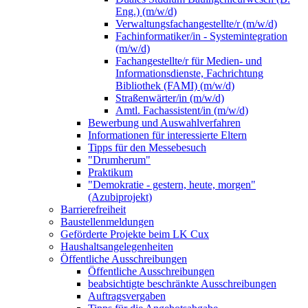
Eng.) (m/w/d)
Verwaltungsfachangestellte/r (m/w/d)
Fachinformatiker/in - Systemintegration
(m/w/d)
Fachangestellte/r für Medien- und
Informationsdienste, Fachrichtung
Bibliothek (FAMI) (m/w/d)
Straßenwärter/in (m/w/d)
Amtl. Fachassistent/in (m/w/d)
Bewerbung und Auswahlverfahren
Informationen für interessierte Eltern
Tipps für den Messebesuch
"Drumherum"
Praktikum
"Demokratie - gestern, heute, morgen"
(Azubiprojekt)
Barrierefreiheit
Baustellenmeldungen
Geförderte Projekte beim LK Cux
Haushaltsangelegenheiten
Öffentliche Ausschreibungen
Öffentliche Ausschreibungen
beabsichtigte beschränkte Ausschreibungen
Auftragsvergaben