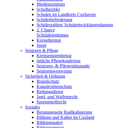
Medienzentrum
Schulbezirke
Schulen im Landkreis Cuxhaven
Schülerbeförderung
Schülerzahlen/ Schulentwicklungsplanung
2. Chance
Schulabsentismus
Kreiselternrat
Sport
Senioren & Pflege
Kreisseniorenbeirat
örtliche Pflegekonferenz
Senioren- & Pflegestützpunkt
Seniorenwegweiser
Sicherheit & Ordnung
Brandschutz
Katastrophenschutz
Rettungsdienst
Jagd- und Waffenrecht
Sprengstoffrecht
Soziales
Beratungsseite Radikalisierung
Bildung und Kultur im Cuxland
Bildungspaket
Bildungsregion