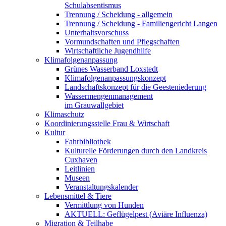
Schulabsentismus
Trennung / Scheidung - allgemein
Trennung / Scheidung - Familiengericht Langen
Unterhaltsvorschuss
Vormundschaften und Pflegschaften
Wirtschaftliche Jugendhilfe
Klimafolgenanpassung
Grünes Wasserband Loxstedt
Klimafolgenanpassungskonzept
Landschaftskonzept für die Geesteniederung
Wassermengenmanagement
im Grauwallgebiet
Klimaschutz
Koordinierungsstelle Frau & Wirtschaft
Kultur
Fahrbibliothek
Kulturelle Förderungen durch den Landkreis
Cuxhaven
Leitlinien
Museen
Veranstaltungskalender
Lebensmittel & Tiere
Vermittlung von Hunden
AKTUELL: Geflügelpest (Aviäre Influenza)
Migration & Teilhabe