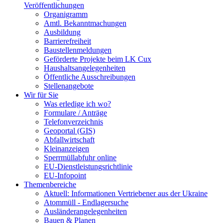
Veröffentlichungen
Organigramm
Amtl. Bekanntmachungen
Ausbildung
Barrierefreiheit
Baustellenmeldungen
Geförderte Projekte beim LK Cux
Haushaltsangelegenheiten
Öffentliche Ausschreibungen
Stellenangebote
Wir für Sie
Was erledige ich wo?
Formulare / Anträge
Telefonverzeichnis
Geoportal (GIS)
Abfallwirtschaft
Kleinanzeigen
Sperrmüllabfuhr online
EU-Dienstleistungsrichtlinie
EU-Infopoint
Themenbereiche
Aktuell: Informationen Vertriebener aus der Ukraine
Atommüll - Endlagersuche
Ausländerangelegenheiten
Bauen & Planen