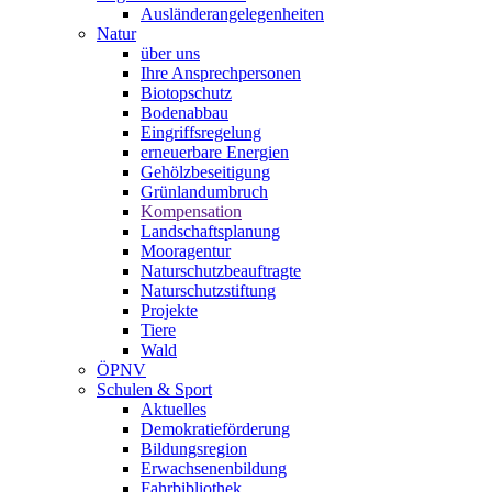
Ausländerangelegenheiten
Natur
über uns
Ihre Ansprechpersonen
Biotopschutz
Bodenabbau
Eingriffsregelung
erneuerbare Energien
Gehölzbeseitigung
Grünlandumbruch
Kompensation
Landschaftsplanung
Mooragentur
Naturschutzbeauftragte
Naturschutzstiftung
Projekte
Tiere
Wald
ÖPNV
Schulen & Sport
Aktuelles
Demokratieförderung
Bildungsregion
Erwachsenenbildung
Fahrbibliothek