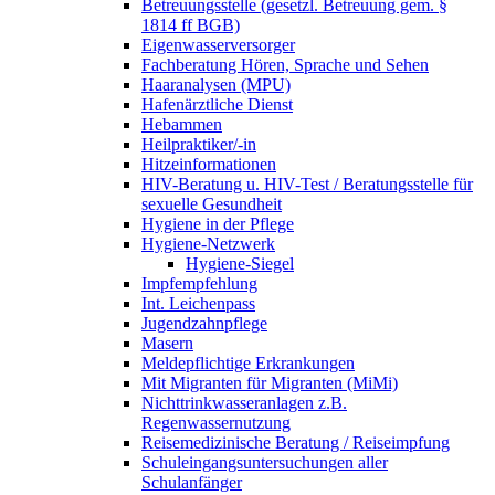
Betreuungsstelle (gesetzl. Betreuung gem. §
1814 ff BGB)
Eigenwasserversorger
Fachberatung Hören, Sprache und Sehen
Haaranalysen (MPU)
Hafenärztliche Dienst
Hebammen
Heilpraktiker/-in
Hitzeinformationen
HIV-Beratung u. HIV-Test / Beratungsstelle für
sexuelle Gesundheit
Hygiene in der Pflege
Hygiene-Netzwerk
Hygiene-Siegel
Impfempfehlung
Int. Leichenpass
Jugendzahnpflege
Masern
Meldepflichtige Erkrankungen
Mit Migranten für Migranten (MiMi)
Nichttrinkwasseranlagen z.B.
Regenwassernutzung
Reisemedizinische Beratung / Reiseimpfung
Schuleingangsuntersuchungen aller
Schulanfänger