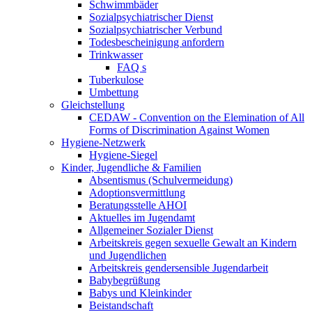
Schwimmbäder
Sozialpsychiatrischer Dienst
Sozialpsychiatrischer Verbund
Todesbescheinigung anfordern
Trinkwasser
FAQ s
Tuberkulose
Umbettung
Gleichstellung
CEDAW - Convention on the Elemination of All
Forms of Discrimination Against Women
Hygiene-Netzwerk
Hygiene-Siegel
Kinder, Jugendliche & Familien
Absentismus (Schulvermeidung)
Adoptionsvermittlung
Beratungsstelle AHOI
Aktuelles im Jugendamt
Allgemeiner Sozialer Dienst
Arbeitskreis gegen sexuelle Gewalt an Kindern
und Jugendlichen
Arbeitskreis gendersensible Jugendarbeit
Babybegrüßung
Babys und Kleinkinder
Beistandschaft