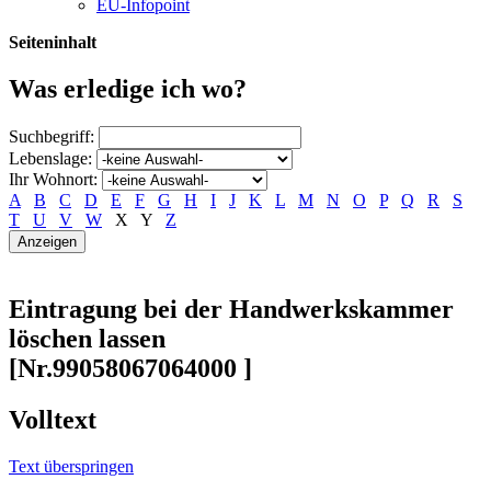
EU-Infopoint
Seiteninhalt
Was erledige ich wo?
Suchbegriff:
Lebenslage:
Ihr Wohnort:
A
B
C
D
E
F
G
H
I
J
K
L
M
N
O
P
Q
R
S
T
U
V
W
X
Y
Z
Eintragung bei der Handwerkskammer
löschen lassen
[Nr.99058067064000 ]
Volltext
Text überspringen