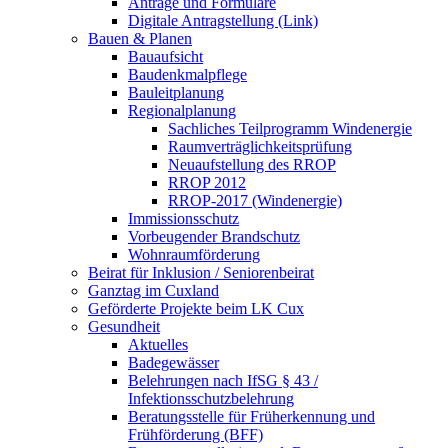
Anträge und Formulare
Digitale Antragstellung (Link)
Bauen & Planen
Bauaufsicht
Baudenkmalpflege
Bauleitplanung
Regionalplanung
Sachliches Teilprogramm Windenergie
Raumverträglichkeitsprüfung
Neuaufstellung des RROP
RROP 2012
RROP-2017 (Windenergie)
Immissionsschutz
Vorbeugender Brandschutz
Wohnraumförderung
Beirat für Inklusion / Seniorenbeirat
Ganztag im Cuxland
Geförderte Projekte beim LK Cux
Gesundheit
Aktuelles
Badegewässer
Belehrungen nach IfSG § 43 /
Infektionsschutzbelehrung
Beratungsstelle für Früherkennung und
Frühförderung (BFF)