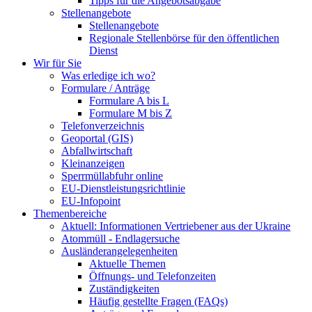
Tipps für die Angebotsabgabe
Stellenangebote
Stellenangebote
Regionale Stellenbörse für den öffentlichen
Dienst
Wir für Sie
Was erledige ich wo?
Formulare / Anträge
Formulare A bis L
Formulare M bis Z
Telefonverzeichnis
Geoportal (GIS)
Abfallwirtschaft
Kleinanzeigen
Sperrmüllabfuhr online
EU-Dienstleistungsrichtlinie
EU-Infopoint
Themenbereiche
Aktuell: Informationen Vertriebener aus der Ukraine
Atommüll - Endlagersuche
Ausländerangelegenheiten
Aktuelle Themen
Öffnungs- und Telefonzeiten
Zuständigkeiten
Häufig gestellte Fragen (FAQs)