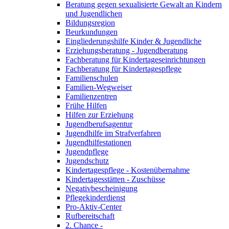
Beratung gegen sexualisierte Gewalt an Kindern
und Jugendlichen
Bildungsregion
Beurkundungen
Eingliederungshilfe Kinder & Jugendliche
Erziehungsberatung - Jugendberatung
Fachberatung für Kindertageseinrichtungen
Fachberatung für Kindertagespflege
Familienschulen
Familien-Wegweiser
Familienzentren
Frühe Hilfen
Hilfen zur Erziehung
Jugendberufsagentur
Jugendhilfe im Strafverfahren
Jugendhilfestationen
Jugendpflege
Jugendschutz
Kindertagespflege - Kostenübernahme
Kindertagesstätten - Zuschüsse
Negativbescheinigung
Pflegekinderdienst
Pro-Aktiv-Center
Rufbereitschaft
2. Chance -