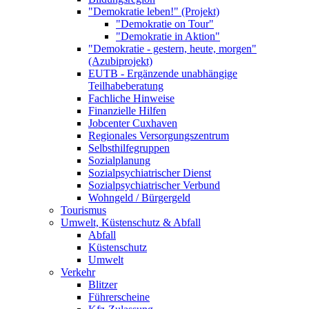
"Demokratie leben!" (Projekt)
"Demokratie on Tour"
"Demokratie in Aktion"
"Demokratie - gestern, heute, morgen"
(Azubiprojekt)
EUTB - Ergänzende unabhängige
Teilhabeberatung
Fachliche Hinweise
Finanzielle Hilfen
Jobcenter Cuxhaven
Regionales Versorgungszentrum
Selbsthilfegruppen
Sozialplanung
Sozialpsychiatrischer Dienst
Sozialpsychiatrischer Verbund
Wohngeld / Bürgergeld
Tourismus
Umwelt, Küstenschutz & Abfall
Abfall
Küstenschutz
Umwelt
Verkehr
Blitzer
Führerscheine