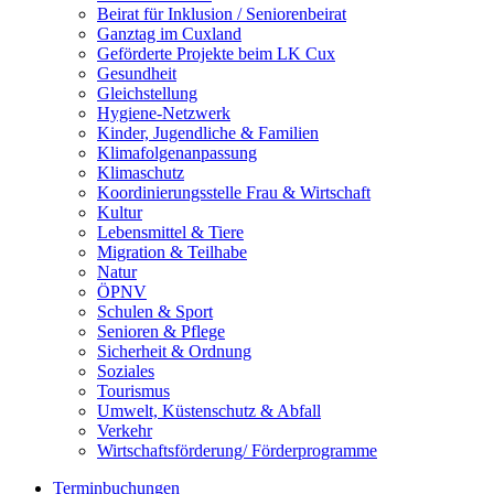
Beirat für Inklusion / Seniorenbeirat
Ganztag im Cuxland
Geförderte Projekte beim LK Cux
Gesundheit
Gleichstellung
Hygiene-Netzwerk
Kinder, Jugendliche & Familien
Klimafolgenanpassung
Klimaschutz
Koordinierungsstelle Frau & Wirtschaft
Kultur
Lebensmittel & Tiere
Migration & Teilhabe
Natur
ÖPNV
Schulen & Sport
Senioren & Pflege
Sicherheit & Ordnung
Soziales
Tourismus
Umwelt, Küstenschutz & Abfall
Verkehr
Wirtschaftsförderung/ Förderprogramme
Terminbuchungen