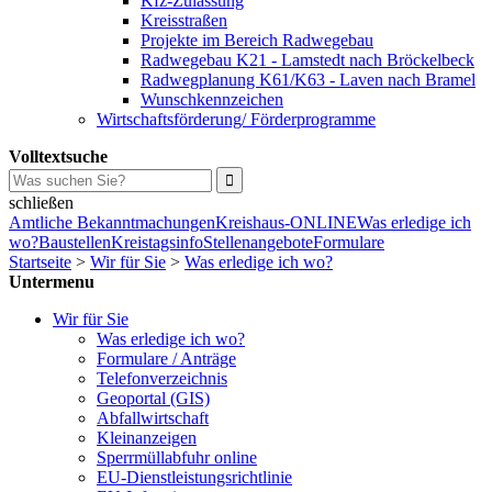
Kfz-Zulassung
Kreisstraßen
Projekte im Bereich Radwegebau
Radwegebau K21 - Lamstedt nach Bröckelbeck
Radwegplanung K61/K63 - Laven nach Bramel
Wunschkennzeichen
Wirtschaftsförderung/ Förderprogramme
Volltextsuche
schließen
Amtliche Bekanntmachungen
Kreishaus-ONLINE
Was erledige ich
wo?
Baustellen
Kreistagsinfo
Stellenangebote
Formulare
Startseite
>
Wir für Sie
>
Was erledige ich wo?
Untermenu
Wir für Sie
Was erledige ich wo?
Formulare / Anträge
Telefonverzeichnis
Geoportal (GIS)
Abfallwirtschaft
Kleinanzeigen
Sperrmüllabfuhr online
EU-Dienstleistungsrichtlinie