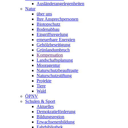
Ausländerangelegenheiten
Natur
über uns
Ihre Ansprechpersonen
Biotopschutz
Bodenabbau
Eingriffsregelung
erneuerbare Energien
Gehölzbeseitigung
Grünlandumbruch
Kompensation
Landschaftsplanung
Mooragentur
Naturschutzbeauftragte
Naturschutzstiftung
Projekte
Tiere
Wald
ÖPNV
Schulen & Sport
Aktuelles
Demokratieförderung
Bildungsregion
Erwachsenenbildung
Fahrbibliothek