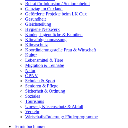
Beirat für Inklusion / Seniorenbeirat
Ganztag im Cuxland
Geförderte Projekte beim LK Cux
Gesundheit
Gleichstellung
Hygiene-Netzwerk
Kinder, Jugendliche & Familien
Klimafolgenanpassung
Klimaschutz
Koordinierungsstelle Frau & Wirtschaft
Kultur
Lebensmittel & Tiere
Migration & Teilhabe
Natur
ÖPNV
Schulen & Sport
Senioren & Pflege
Sicherheit & Ordnung
Soziales
Tourismus
Umwelt, Küstenschutz & Abfall
Verkehr
Wirtschaftsförderung/ Förderprogramme
Terminbuchungen