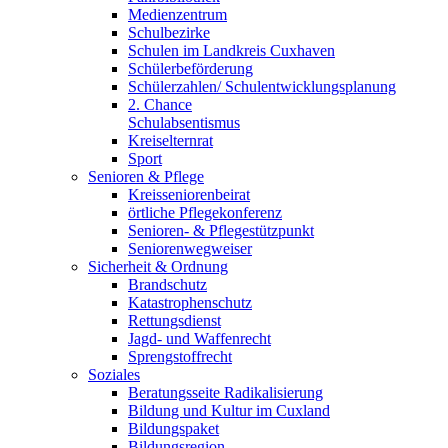
Medienzentrum
Schulbezirke
Schulen im Landkreis Cuxhaven
Schülerbeförderung
Schülerzahlen/ Schulentwicklungsplanung
2. Chance
Schulabsentismus
Kreiselternrat
Sport
Senioren & Pflege
Kreisseniorenbeirat
örtliche Pflegekonferenz
Senioren- & Pflegestützpunkt
Seniorenwegweiser
Sicherheit & Ordnung
Brandschutz
Katastrophenschutz
Rettungsdienst
Jagd- und Waffenrecht
Sprengstoffrecht
Soziales
Beratungsseite Radikalisierung
Bildung und Kultur im Cuxland
Bildungspaket
Bildungsregion