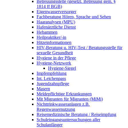
Betreuungsstelle (gesetzl. Betreuung gem. §
1814 ff BGB)
Eigenwasserversorger
Fachberatung Hören, Sprache und Sehen
Haaranalysen (MPU)
Hafenärztliche Dienst
Hebammen
Heilpraktiker/-in
Hitzeinformationen
HIV-Beratung u. HIV-Test / Beratungsstelle für
sexuelle Gesundheit
Hygiene in der Pflege
Hygiene-Netzwerk
Hygiene-Siegel
Impfempfehlung
Int. Leichenpass
Jugendzahnpflege
Masern
Meldepflichtige Erkrankungen
Mit Migranten für Migranten (MiMi)
Nichttrinkwasseranlagen z.B.
Regenwassernutzung
Reisemedizinische Beratung / Reiseimpfung
Schuleingangsuntersuchungen aller
Schulanfänger