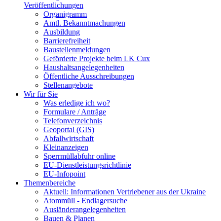
Veröffentlichungen
Organigramm
Amtl. Bekanntmachungen
Ausbildung
Barrierefreiheit
Baustellenmeldungen
Geförderte Projekte beim LK Cux
Haushaltsangelegenheiten
Öffentliche Ausschreibungen
Stellenangebote
Wir für Sie
Was erledige ich wo?
Formulare / Anträge
Telefonverzeichnis
Geoportal (GIS)
Abfallwirtschaft
Kleinanzeigen
Sperrmüllabfuhr online
EU-Dienstleistungsrichtlinie
EU-Infopoint
Themenbereiche
Aktuell: Informationen Vertriebener aus der Ukraine
Atommüll - Endlagersuche
Ausländerangelegenheiten
Bauen & Planen