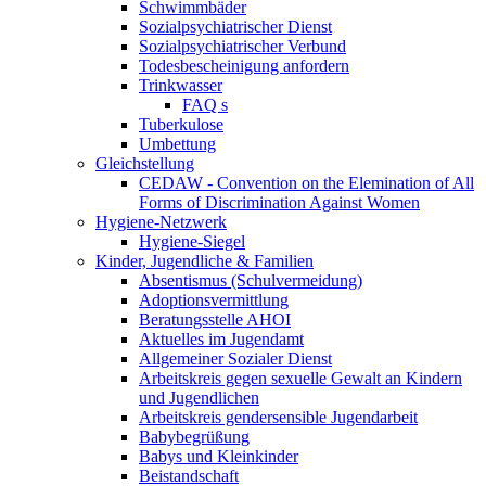
Schwimmbäder
Sozialpsychiatrischer Dienst
Sozialpsychiatrischer Verbund
Todesbescheinigung anfordern
Trinkwasser
FAQ s
Tuberkulose
Umbettung
Gleichstellung
CEDAW - Convention on the Elemination of All
Forms of Discrimination Against Women
Hygiene-Netzwerk
Hygiene-Siegel
Kinder, Jugendliche & Familien
Absentismus (Schulvermeidung)
Adoptionsvermittlung
Beratungsstelle AHOI
Aktuelles im Jugendamt
Allgemeiner Sozialer Dienst
Arbeitskreis gegen sexuelle Gewalt an Kindern
und Jugendlichen
Arbeitskreis gendersensible Jugendarbeit
Babybegrüßung
Babys und Kleinkinder
Beistandschaft