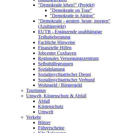
"Demokratie leben!" (Projekt)
"Demokratie on Tour"
"Demokratie in Aktion"
"Demokratie - gestern, heute, morgen"
(Azubiprojekt)
EUTB - Ergänzende unabhängige
Teilhabeberatung
Fachliche Hinweise
Finanzielle Hilfen
Jobcenter Cuxhaven
Regionales Versorgungszentrum
Selbsthilfegruppen
Sozialplanung
Sozialpsychiatrischer Dienst
Sozialpsychiatrischer Verbund
Wohngeld / Bürgergeld
Tourismus
Umwelt, Küstenschutz & Abfall
Abfall
Küstenschutz
Umwelt
Verkehr
Blitzer
Führerscheine