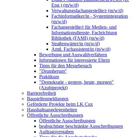
Eng.) (m/w/d)
Verwaltungsfachangestellte/r (m/w/d)
Fachinformatiker/in - Systemintegration
(m/w/d)
Fachangestellte/r für Medien- und
Informationsdienste, Fachrichtung
Bibliothek (FAMI) (m/w/d)
Straßenwärter/in (m/w/d)
Amtl. Fachassistent/in (m/w/d)
Bewerbung und Auswahlverfahren
Informationen für interessierte Eltern
Tipps für den Messebesuch
"Drumherum"
Praktikum
"Demokratie - gestern, heute, morgen"
(Azubiprojekt)
Barrierefreiheit
Baustellenmeldungen
Geförderte Projekte beim LK Cux
Haushaltsangelegenheiten
Öffentliche Ausschreibungen
Öffentliche Ausschreibungen
beabsichtigte beschränkte Ausschreibungen
Auftragsvergaben