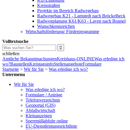
Kfz-Zulassung
Kreisstraßen
Projekte im Bereich Radwegebau
Radwegebau K21 - Lamstedt nach Bröckelbeck
Radwegplanung K61/K63 - Laven nach Bramel
Wunschkennzeichen
Wirtschaftsförderung/ Förderprogramme
Volltextsuche
schließen
Amtliche Bekanntmachungen
Kreishaus-ONLINE
Was erledige ich
wo?
Baustellen
Kreistagsinfo
Stellenangebote
Formulare
Startseite
>
Wir für Sie
>
Was erledige ich wo?
Untermenu
Wir für Sie
Was erledige ich wo?
Formulare / Anträge
Telefonverzeichnis
Geoportal (GIS)
Abfallwirtschaft
Kleinanzeigen
Sperrmüllabfuhr online
EU-Dienstleistungsrichtlinie