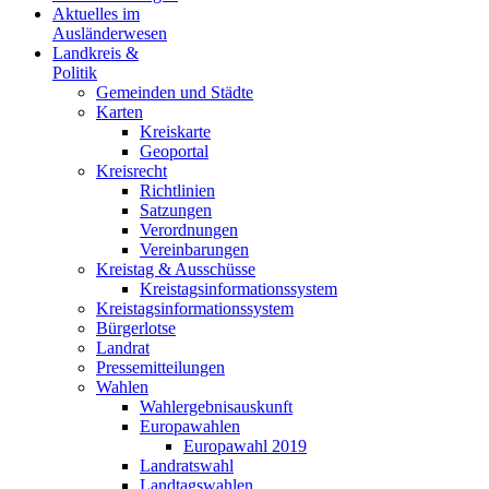
Aktuelles im
Ausländerwesen
Landkreis &
Politik
Gemeinden und Städte
Karten
Kreiskarte
Geoportal
Kreisrecht
Richtlinien
Satzungen
Verordnungen
Vereinbarungen
Kreistag & Ausschüsse
Kreistagsinformationssystem
Kreistagsinformationssystem
Bürgerlotse
Landrat
Pressemitteilungen
Wahlen
Wahlergebnisauskunft
Europawahlen
Europawahl 2019
Landratswahl
Landtagswahlen