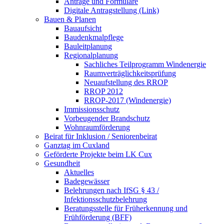
Anträge und Formulare
Digitale Antragstellung (Link)
Bauen & Planen
Bauaufsicht
Baudenkmalpflege
Bauleitplanung
Regionalplanung
Sachliches Teilprogramm Windenergie
Raumverträglichkeitsprüfung
Neuaufstellung des RROP
RROP 2012
RROP-2017 (Windenergie)
Immissionsschutz
Vorbeugender Brandschutz
Wohnraumförderung
Beirat für Inklusion / Seniorenbeirat
Ganztag im Cuxland
Geförderte Projekte beim LK Cux
Gesundheit
Aktuelles
Badegewässer
Belehrungen nach IfSG § 43 /
Infektionsschutzbelehrung
Beratungsstelle für Früherkennung und
Frühförderung (BFF)