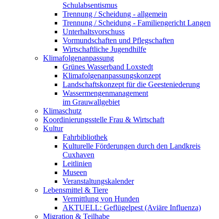
Schulabsentismus
Trennung / Scheidung - allgemein
Trennung / Scheidung - Familiengericht Langen
Unterhaltsvorschuss
Vormundschaften und Pflegschaften
Wirtschaftliche Jugendhilfe
Klimafolgenanpassung
Grünes Wasserband Loxstedt
Klimafolgenanpassungskonzept
Landschaftskonzept für die Geesteniederung
Wassermengenmanagement
im Grauwallgebiet
Klimaschutz
Koordinierungsstelle Frau & Wirtschaft
Kultur
Fahrbibliothek
Kulturelle Förderungen durch den Landkreis
Cuxhaven
Leitlinien
Museen
Veranstaltungskalender
Lebensmittel & Tiere
Vermittlung von Hunden
AKTUELL: Geflügelpest (Aviäre Influenza)
Migration & Teilhabe