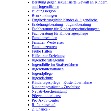
Beratung gegen sexualisierte Gewalt an Kindern
und Jugendlichen
Bildungsregion
Beurkundungen
Eingliederungshilfe Kinder & Jugendliche
Erziehungsberatung - Jugendberatung
Fachberatung für Kindertageseinrichtungen
Fachberatung für Kindertagespflege
Familienschulen
Familien-Wegweiser
Familienzentren
Frühe Hilfen
Hilfen zur Erziehung
Jugendberufsagentur
Jugendhilfe im Strafverfahren
Jugendhilfestationen
Jugendpflege
Jugendschutz
Kindertagespflege - Kostenübernahme
Kindertagesstätten - Zuschüsse
Negativbescheinigung
Pflegekinderdienst
Pro-Aktiv-Center
Rufbereitschaft
2. Chance -