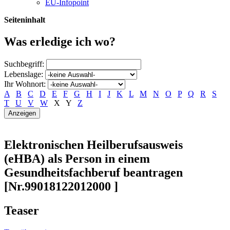
EU-Infopoint
Seiteninhalt
Was erledige ich wo?
Suchbegriff:
Lebenslage:
Ihr Wohnort:
A
B
C
D
E
F
G
H
I
J
K
L
M
N
O
P
Q
R
S
T
U
V
W
X
Y
Z
Elektronischen Heilberufsausweis
(eHBA) als Person in einem
Gesundheitsfachberuf beantragen
[Nr.99018122012000 ]
Teaser