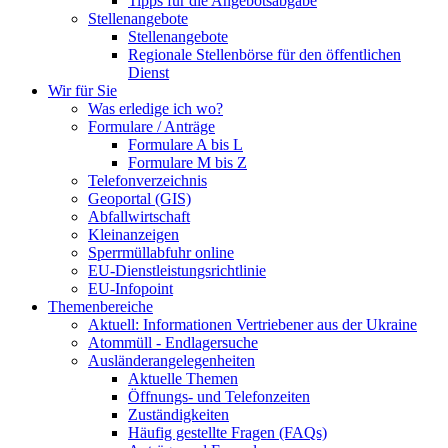
Tipps für die Angebotsabgabe
Stellenangebote
Stellenangebote
Regionale Stellenbörse für den öffentlichen
Dienst
Wir für Sie
Was erledige ich wo?
Formulare / Anträge
Formulare A bis L
Formulare M bis Z
Telefonverzeichnis
Geoportal (GIS)
Abfallwirtschaft
Kleinanzeigen
Sperrmüllabfuhr online
EU-Dienstleistungsrichtlinie
EU-Infopoint
Themenbereiche
Aktuell: Informationen Vertriebener aus der Ukraine
Atommüll - Endlagersuche
Ausländerangelegenheiten
Aktuelle Themen
Öffnungs- und Telefonzeiten
Zuständigkeiten
Häufig gestellte Fragen (FAQs)