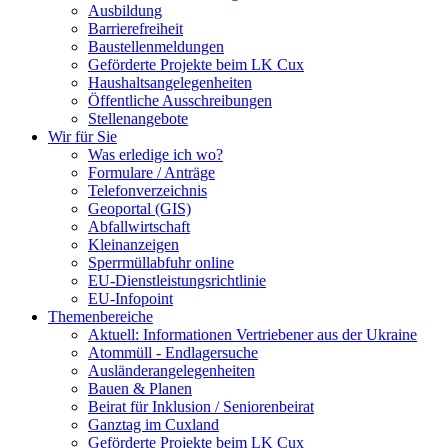
Ausbildung
Barrierefreiheit
Baustellenmeldungen
Geförderte Projekte beim LK Cux
Haushaltsangelegenheiten
Öffentliche Ausschreibungen
Stellenangebote
Wir für Sie
Was erledige ich wo?
Formulare / Anträge
Telefonverzeichnis
Geoportal (GIS)
Abfallwirtschaft
Kleinanzeigen
Sperrmüllabfuhr online
EU-Dienstleistungsrichtlinie
EU-Infopoint
Themenbereiche
Aktuell: Informationen Vertriebener aus der Ukraine
Atommüll - Endlagersuche
Ausländerangelegenheiten
Bauen & Planen
Beirat für Inklusion / Seniorenbeirat
Ganztag im Cuxland
Geförderte Projekte beim LK Cux