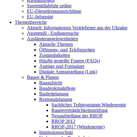
Kleinanzeigen
Sperrmüllabfuhr online
EU-Dienstleistungsrichtlinie
EU-Infopoint
Themenbereiche
Aktuell: Informationen Vertriebener aus der Ukraine
Atommüll - Endlagersuche
Ausländerangelegenheiten
Aktuelle Themen
Öffnungs- und Telefonzeiten
Zuständigkeiten
Häufig gestellte Fragen (FAQs)
Anträge und Formulare
Digitale Antragstellung (Link)
Bauen & Planen
Bauaufsicht
Baudenkmalpflege
Bauleitplanung
Regionalplanung
Sachliches Teilprogramm Windenergie
Raumverträglichkeitsprüfung
Neuaufstellung des RROP
RROP 2012
RROP-2017 (Windenergie)
Immissionsschutz