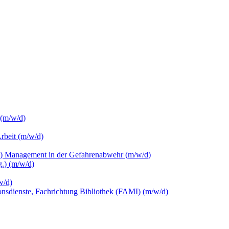
 (m/w/d)
Arbeit (m/w/d)
c.) Management in der Gefahrenabwehr (m/w/d)
.) (m/w/d)
w/d)
ionsdienste, Fachrichtung Bibliothek (FAMI) (m/w/d)