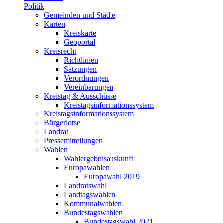
Politik
Gemeinden und Städte
Karten
Kreiskarte
Geoportal
Kreisrecht
Richtlinien
Satzungen
Verordnungen
Vereinbarungen
Kreistag & Ausschüsse
Kreistagsinformationssystem
Kreistagsinformationssystem
Bürgerlotse
Landrat
Pressemitteilungen
Wahlen
Wahlergebnisauskunft
Europawahlen
Europawahl 2019
Landratswahl
Landtagswahlen
Kommunalwahlen
Bundestagswahlen
Bundestagswahl 2021