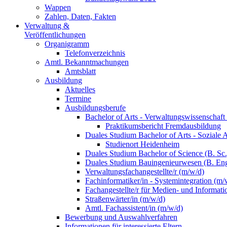
Wappen
Zahlen, Daten, Fakten
Verwaltung &
Veröffentlichungen
Organigramm
Telefonverzeichnis
Amtl. Bekanntmachungen
Amtsblatt
Ausbildung
Aktuelles
Termine
Ausbildungsberufe
Bachelor of Arts - Verwaltungswissenschaft
Praktikumsbericht Fremdausbildung
Duales Studium Bachelor of Arts - Soziale 
Studienort Heidenheim
Duales Studium Bachelor of Science (B. S
Duales Studium Bauingenieurwesen (B. Eng
Verwaltungsfachangestellte/r (m/w/d)
Fachinformatiker/in - Systemintegration (m/
Fachangestellte/r für Medien- und Informat
Straßenwärter/in (m/w/d)
Amtl. Fachassistent/in (m/w/d)
Bewerbung und Auswahlverfahren
Informationen für interessierte Eltern