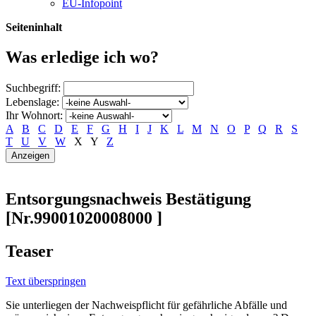
EU-Infopoint
Seiteninhalt
Was erledige ich wo?
Suchbegriff:
Lebenslage:
Ihr Wohnort:
A
B
C
D
E
F
G
H
I
J
K
L
M
N
O
P
Q
R
S
T
U
V
W
X
Y
Z
Entsorgungsnachweis Bestätigung
[Nr.99001020008000 ]
Teaser
Text überspringen
Sie unterliegen der Nachweispflicht für gefährliche Abfälle und