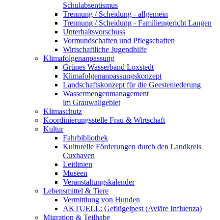
Schulabsentismus
Trennung / Scheidung - allgemein
Trennung / Scheidung - Familiengericht Langen
Unterhaltsvorschuss
Vormundschaften und Pflegschaften
Wirtschaftliche Jugendhilfe
Klimafolgenanpassung
Grünes Wasserband Loxstedt
Klimafolgenanpassungskonzept
Landschaftskonzept für die Geesteniederung
Wassermengenmanagement
im Grauwallgebiet
Klimaschutz
Koordinierungsstelle Frau & Wirtschaft
Kultur
Fahrbibliothek
Kulturelle Förderungen durch den Landkreis
Cuxhaven
Leitlinien
Museen
Veranstaltungskalender
Lebensmittel & Tiere
Vermittlung von Hunden
AKTUELL: Geflügelpest (Aviäre Influenza)
Migration & Teilhabe