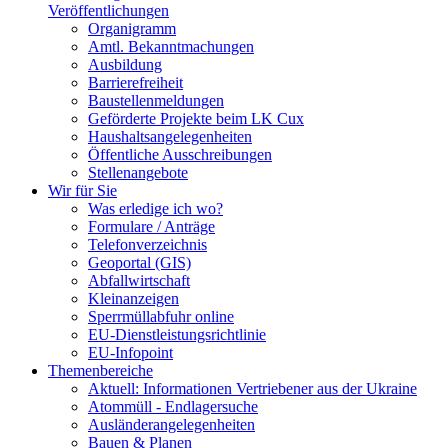
Veröffentlichungen
Organigramm
Amtl. Bekanntmachungen
Ausbildung
Barrierefreiheit
Baustellenmeldungen
Geförderte Projekte beim LK Cux
Haushaltsangelegenheiten
Öffentliche Ausschreibungen
Stellenangebote
Wir für Sie
Was erledige ich wo?
Formulare / Anträge
Telefonverzeichnis
Geoportal (GIS)
Abfallwirtschaft
Kleinanzeigen
Sperrmüllabfuhr online
EU-Dienstleistungsrichtlinie
EU-Infopoint
Themenbereiche
Aktuell: Informationen Vertriebener aus der Ukraine
Atommüll - Endlagersuche
Ausländerangelegenheiten
Bauen & Planen