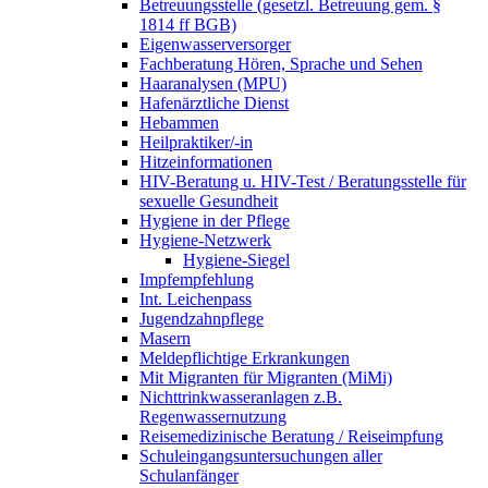
Betreuungsstelle (gesetzl. Betreuung gem. §
1814 ff BGB)
Eigenwasserversorger
Fachberatung Hören, Sprache und Sehen
Haaranalysen (MPU)
Hafenärztliche Dienst
Hebammen
Heilpraktiker/-in
Hitzeinformationen
HIV-Beratung u. HIV-Test / Beratungsstelle für
sexuelle Gesundheit
Hygiene in der Pflege
Hygiene-Netzwerk
Hygiene-Siegel
Impfempfehlung
Int. Leichenpass
Jugendzahnpflege
Masern
Meldepflichtige Erkrankungen
Mit Migranten für Migranten (MiMi)
Nichttrinkwasseranlagen z.B.
Regenwassernutzung
Reisemedizinische Beratung / Reiseimpfung
Schuleingangsuntersuchungen aller
Schulanfänger