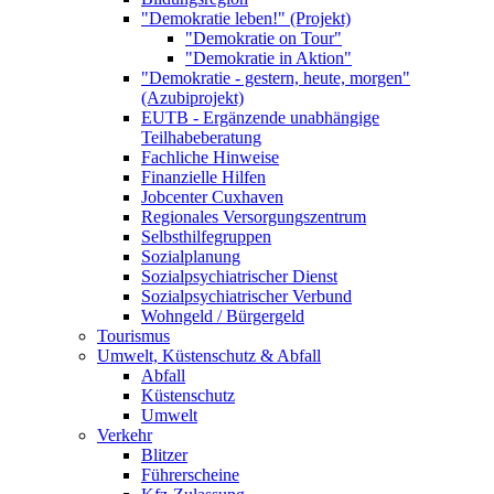
"Demokratie leben!" (Projekt)
"Demokratie on Tour"
"Demokratie in Aktion"
"Demokratie - gestern, heute, morgen"
(Azubiprojekt)
EUTB - Ergänzende unabhängige
Teilhabeberatung
Fachliche Hinweise
Finanzielle Hilfen
Jobcenter Cuxhaven
Regionales Versorgungszentrum
Selbsthilfegruppen
Sozialplanung
Sozialpsychiatrischer Dienst
Sozialpsychiatrischer Verbund
Wohngeld / Bürgergeld
Tourismus
Umwelt, Küstenschutz & Abfall
Abfall
Küstenschutz
Umwelt
Verkehr
Blitzer
Führerscheine