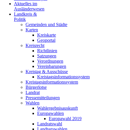
Aktuelles im
Ausländerwesen
Landkreis &
Politik
Gemeinden und Städte
Karten
Kreiskarte
Geoportal
Kreisrecht
Richtlinien
Satzungen
Verordnungen
Vereinbarungen
Kreistag & Ausschüsse
Kreistagsinformationssystem
Kreistagsinformationssystem
Bürgerlotse
Landrat
Pressemitteilungen
Wahlen
Wahlergebnisauskunft
Europawahlen
Europawahl 2019
Landratswahl
Landtagswahlen