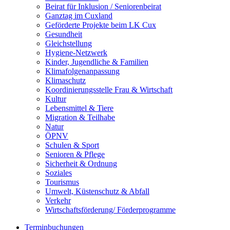
Beirat für Inklusion / Seniorenbeirat
Ganztag im Cuxland
Geförderte Projekte beim LK Cux
Gesundheit
Gleichstellung
Hygiene-Netzwerk
Kinder, Jugendliche & Familien
Klimafolgenanpassung
Klimaschutz
Koordinierungsstelle Frau & Wirtschaft
Kultur
Lebensmittel & Tiere
Migration & Teilhabe
Natur
ÖPNV
Schulen & Sport
Senioren & Pflege
Sicherheit & Ordnung
Soziales
Tourismus
Umwelt, Küstenschutz & Abfall
Verkehr
Wirtschaftsförderung/ Förderprogramme
Terminbuchungen