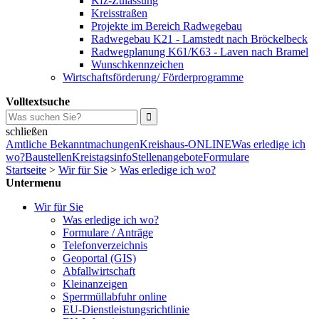
Kfz-Zulassung
Kreisstraßen
Projekte im Bereich Radwegebau
Radwegebau K21 - Lamstedt nach Bröckelbeck
Radwegplanung K61/K63 - Laven nach Bramel
Wunschkennzeichen
Wirtschaftsförderung/ Förderprogramme
Volltextsuche
schließen
Amtliche Bekanntmachungen
Kreishaus-ONLINE
Was erledige ich
wo?
Baustellen
Kreistagsinfo
Stellenangebote
Formulare
Startseite
>
Wir für Sie
>
Was erledige ich wo?
Untermenu
Wir für Sie
Was erledige ich wo?
Formulare / Anträge
Telefonverzeichnis
Geoportal (GIS)
Abfallwirtschaft
Kleinanzeigen
Sperrmüllabfuhr online
EU-Dienstleistungsrichtlinie