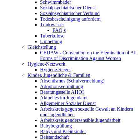
Schwimmbäder
Sozialpsychiatrischer Dienst
Sozialpsychiatrischer Verbund
Todesbescheinigung anfordern
Trinkwasser
FAQ s
Tuberkulose
Umbettung
Gleichstellung
CEDAW - Convention on the Elemination of All
Forms of Discrimination Against Women
Hygiene-Netzwerk
Hygiene-Siegel
Kinder, Jugendliche & Familien
Absentismus (Schulvermeidung)
Adoptionsvermittlung
Beratungsstelle AHOI
Aktuelles im Jugendamt
Allgemeiner Sozialer Dienst
Arbeitskreis gegen sexuelle Gewalt an Kindern
und Jugendlichen
Arbeitskreis gendersensible Jugendarbeit
Babybegrüßung
Babys und Kleinkinder
Beistandschaft