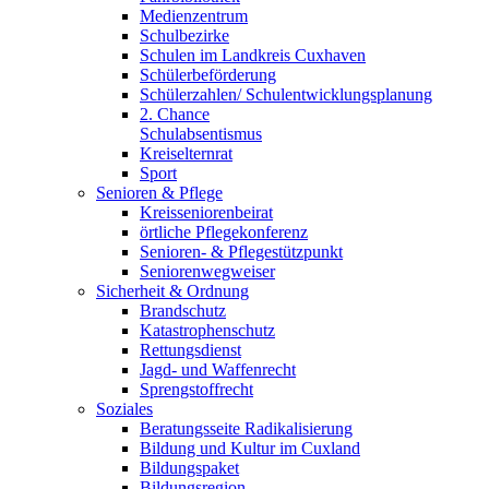
Medienzentrum
Schulbezirke
Schulen im Landkreis Cuxhaven
Schülerbeförderung
Schülerzahlen/ Schulentwicklungsplanung
2. Chance
Schulabsentismus
Kreiselternrat
Sport
Senioren & Pflege
Kreisseniorenbeirat
örtliche Pflegekonferenz
Senioren- & Pflegestützpunkt
Seniorenwegweiser
Sicherheit & Ordnung
Brandschutz
Katastrophenschutz
Rettungsdienst
Jagd- und Waffenrecht
Sprengstoffrecht
Soziales
Beratungsseite Radikalisierung
Bildung und Kultur im Cuxland
Bildungspaket
Bildungsregion