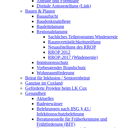
Anträge und Formulare
Digitale Antragstellung (Link)
Bauen & Planen
Bauaufsicht
Baudenkmalpflege
Bauleitplanung
Regionalplanung
Sachliches Teilprogramm Windenergie
Raumverträglichkeitsprüfung
Neuaufstellung des RROP
RROP 2012
RROP-2017 (Windenergie)
Immissionsschutz
Vorbeugender Brandschutz
Wohnraumförderung
Beirat für Inklusion / Seniorenbeirat
Ganztag im Cuxland
Geförderte Projekte beim LK Cux
Gesundheit
Aktuelles
Badegewässer
Belehrungen nach IfSG § 43 /
Infektionsschutzbelehrung
Beratungsstelle für Früherkennung und
Frühförderung (BFF)