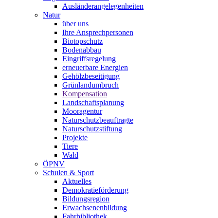
Ausländerangelegenheiten
Natur
über uns
Ihre Ansprechpersonen
Biotopschutz
Bodenabbau
Eingriffsregelung
erneuerbare Energien
Gehölzbeseitigung
Grünlandumbruch
Kompensation
Landschaftsplanung
Mooragentur
Naturschutzbeauftragte
Naturschutzstiftung
Projekte
Tiere
Wald
ÖPNV
Schulen & Sport
Aktuelles
Demokratieförderung
Bildungsregion
Erwachsenenbildung
Fahrbibliothek