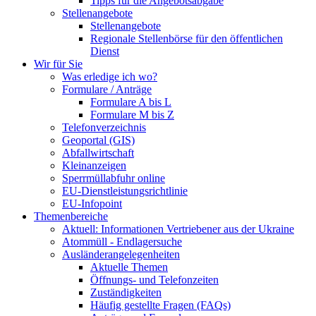
Tipps für die Angebotsabgabe
Stellenangebote
Stellenangebote
Regionale Stellenbörse für den öffentlichen
Dienst
Wir für Sie
Was erledige ich wo?
Formulare / Anträge
Formulare A bis L
Formulare M bis Z
Telefonverzeichnis
Geoportal (GIS)
Abfallwirtschaft
Kleinanzeigen
Sperrmüllabfuhr online
EU-Dienstleistungsrichtlinie
EU-Infopoint
Themenbereiche
Aktuell: Informationen Vertriebener aus der Ukraine
Atommüll - Endlagersuche
Ausländerangelegenheiten
Aktuelle Themen
Öffnungs- und Telefonzeiten
Zuständigkeiten
Häufig gestellte Fragen (FAQs)