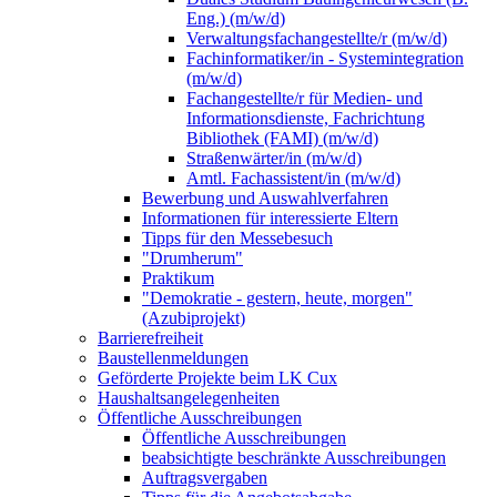
Eng.) (m/w/d)
Verwaltungsfachangestellte/r (m/w/d)
Fachinformatiker/in - Systemintegration
(m/w/d)
Fachangestellte/r für Medien- und
Informationsdienste, Fachrichtung
Bibliothek (FAMI) (m/w/d)
Straßenwärter/in (m/w/d)
Amtl. Fachassistent/in (m/w/d)
Bewerbung und Auswahlverfahren
Informationen für interessierte Eltern
Tipps für den Messebesuch
"Drumherum"
Praktikum
"Demokratie - gestern, heute, morgen"
(Azubiprojekt)
Barrierefreiheit
Baustellenmeldungen
Geförderte Projekte beim LK Cux
Haushaltsangelegenheiten
Öffentliche Ausschreibungen
Öffentliche Ausschreibungen
beabsichtigte beschränkte Ausschreibungen
Auftragsvergaben