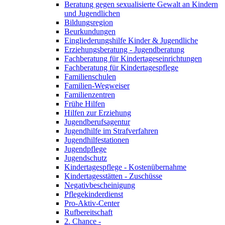
Beratung gegen sexualisierte Gewalt an Kindern
und Jugendlichen
Bildungsregion
Beurkundungen
Eingliederungshilfe Kinder & Jugendliche
Erziehungsberatung - Jugendberatung
Fachberatung für Kindertageseinrichtungen
Fachberatung für Kindertagespflege
Familienschulen
Familien-Wegweiser
Familienzentren
Frühe Hilfen
Hilfen zur Erziehung
Jugendberufsagentur
Jugendhilfe im Strafverfahren
Jugendhilfestationen
Jugendpflege
Jugendschutz
Kindertagespflege - Kostenübernahme
Kindertagesstätten - Zuschüsse
Negativbescheinigung
Pflegekinderdienst
Pro-Aktiv-Center
Rufbereitschaft
2. Chance -