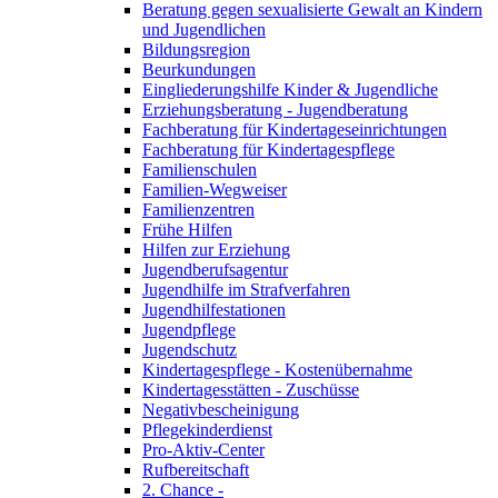
Beratung gegen sexualisierte Gewalt an Kindern
und Jugendlichen
Bildungsregion
Beurkundungen
Eingliederungshilfe Kinder & Jugendliche
Erziehungsberatung - Jugendberatung
Fachberatung für Kindertageseinrichtungen
Fachberatung für Kindertagespflege
Familienschulen
Familien-Wegweiser
Familienzentren
Frühe Hilfen
Hilfen zur Erziehung
Jugendberufsagentur
Jugendhilfe im Strafverfahren
Jugendhilfestationen
Jugendpflege
Jugendschutz
Kindertagespflege - Kostenübernahme
Kindertagesstätten - Zuschüsse
Negativbescheinigung
Pflegekinderdienst
Pro-Aktiv-Center
Rufbereitschaft
2. Chance -