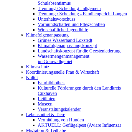
Schulabsentismus
Trennung / Scheidung - allgemein
Trennung / Scheidung - Familiengericht Langen
Unterhaltsvorschuss
Vormundschaften und Pflegschaften
Wirtschaftliche Jugendhilfe
Klimafolgenanpassung
Grünes Wasserband Loxstedt
Klimafolgenanpassungskonzept
Landschaftskonzept für die Geesteniederung
Wassermengenmanagement
im Grauwallgebiet
Klimaschutz
Koordinierungsstelle Frau & Wirtschaft
Kultur
Fahrbibliothek
Kulturelle Förderungen durch den Landkreis
Cuxhaven
Leitlinien
Museen
Veranstaltungskalender
Lebensmittel & Tiere
Vermittlung von Hunden
AKTUELL: Geflügelpest (Aviäre Influenza)
Migration & Teilhabe