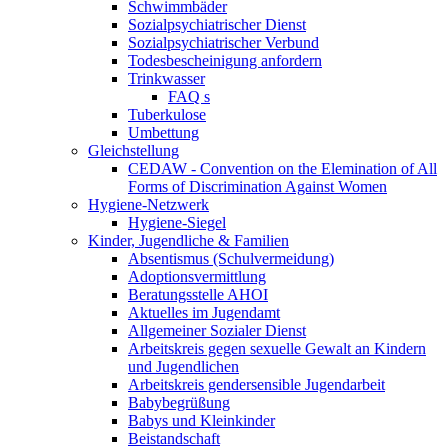
Schwimmbäder
Sozialpsychiatrischer Dienst
Sozialpsychiatrischer Verbund
Todesbescheinigung anfordern
Trinkwasser
FAQ s
Tuberkulose
Umbettung
Gleichstellung
CEDAW - Convention on the Elemination of All
Forms of Discrimination Against Women
Hygiene-Netzwerk
Hygiene-Siegel
Kinder, Jugendliche & Familien
Absentismus (Schulvermeidung)
Adoptionsvermittlung
Beratungsstelle AHOI
Aktuelles im Jugendamt
Allgemeiner Sozialer Dienst
Arbeitskreis gegen sexuelle Gewalt an Kindern
und Jugendlichen
Arbeitskreis gendersensible Jugendarbeit
Babybegrüßung
Babys und Kleinkinder
Beistandschaft