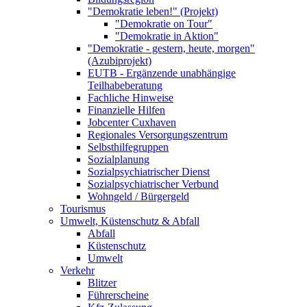
"Demokratie leben!" (Projekt)
"Demokratie on Tour"
"Demokratie in Aktion"
"Demokratie - gestern, heute, morgen"
(Azubiprojekt)
EUTB - Ergänzende unabhängige
Teilhabeberatung
Fachliche Hinweise
Finanzielle Hilfen
Jobcenter Cuxhaven
Regionales Versorgungszentrum
Selbsthilfegruppen
Sozialplanung
Sozialpsychiatrischer Dienst
Sozialpsychiatrischer Verbund
Wohngeld / Bürgergeld
Tourismus
Umwelt, Küstenschutz & Abfall
Abfall
Küstenschutz
Umwelt
Verkehr
Blitzer
Führerscheine