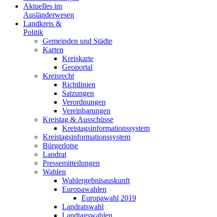
Aktuelles im
Ausländerwesen
Landkreis &
Politik
Gemeinden und Städte
Karten
Kreiskarte
Geoportal
Kreisrecht
Richtlinien
Satzungen
Verordnungen
Vereinbarungen
Kreistag & Ausschüsse
Kreistagsinformationssystem
Kreistagsinformationssystem
Bürgerlotse
Landrat
Pressemitteilungen
Wahlen
Wahlergebnisauskunft
Europawahlen
Europawahl 2019
Landratswahl
Landtagswahlen