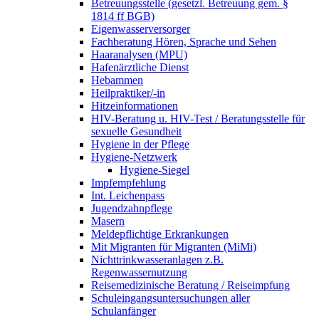
Betreuungsstelle (gesetzl. Betreuung gem. §
1814 ff BGB)
Eigenwasserversorger
Fachberatung Hören, Sprache und Sehen
Haaranalysen (MPU)
Hafenärztliche Dienst
Hebammen
Heilpraktiker/-in
Hitzeinformationen
HIV-Beratung u. HIV-Test / Beratungsstelle für
sexuelle Gesundheit
Hygiene in der Pflege
Hygiene-Netzwerk
Hygiene-Siegel
Impfempfehlung
Int. Leichenpass
Jugendzahnpflege
Masern
Meldepflichtige Erkrankungen
Mit Migranten für Migranten (MiMi)
Nichttrinkwasseranlagen z.B.
Regenwassernutzung
Reisemedizinische Beratung / Reiseimpfung
Schuleingangsuntersuchungen aller
Schulanfänger