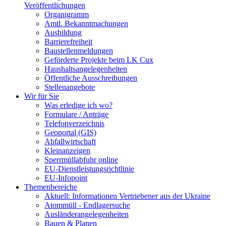
Veröffentlichungen
Organigramm
Amtl. Bekanntmachungen
Ausbildung
Barrierefreiheit
Baustellenmeldungen
Geförderte Projekte beim LK Cux
Haushaltsangelegenheiten
Öffentliche Ausschreibungen
Stellenangebote
Wir für Sie
Was erledige ich wo?
Formulare / Anträge
Telefonverzeichnis
Geoportal (GIS)
Abfallwirtschaft
Kleinanzeigen
Sperrmüllabfuhr online
EU-Dienstleistungsrichtlinie
EU-Infopoint
Themenbereiche
Aktuell: Informationen Vertriebener aus der Ukraine
Atommüll - Endlagersuche
Ausländerangelegenheiten
Bauen & Planen