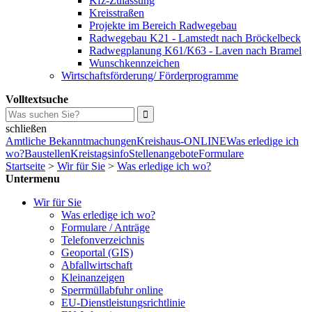
Kfz-Zulassung
Kreisstraßen
Projekte im Bereich Radwegebau
Radwegebau K21 - Lamstedt nach Bröckelbeck
Radwegplanung K61/K63 - Laven nach Bramel
Wunschkennzeichen
Wirtschaftsförderung/ Förderprogramme
Volltextsuche
schließen
Amtliche Bekanntmachungen
Kreishaus-ONLINE
Was erledige ich
wo?
Baustellen
Kreistagsinfo
Stellenangebote
Formulare
Startseite
>
Wir für Sie
>
Was erledige ich wo?
Untermenu
Wir für Sie
Was erledige ich wo?
Formulare / Anträge
Telefonverzeichnis
Geoportal (GIS)
Abfallwirtschaft
Kleinanzeigen
Sperrmüllabfuhr online
EU-Dienstleistungsrichtlinie