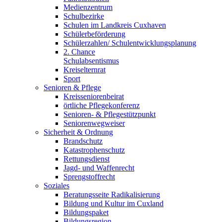
Medienzentrum
Schulbezirke
Schulen im Landkreis Cuxhaven
Schülerbeförderung
Schülerzahlen/ Schulentwicklungsplanung
2. Chance
Schulabsentismus
Kreiselternrat
Sport
Senioren & Pflege
Kreisseniorenbeirat
örtliche Pflegekonferenz
Senioren- & Pflegestützpunkt
Seniorenwegweiser
Sicherheit & Ordnung
Brandschutz
Katastrophenschutz
Rettungsdienst
Jagd- und Waffenrecht
Sprengstoffrecht
Soziales
Beratungsseite Radikalisierung
Bildung und Kultur im Cuxland
Bildungspaket
Bildungsregion