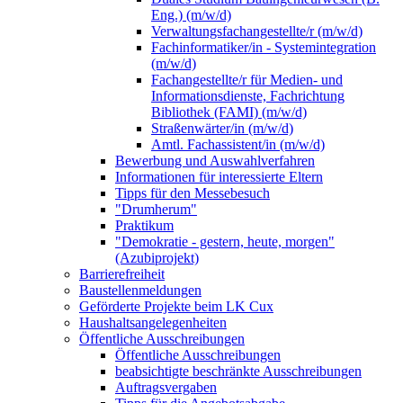
Eng.) (m/w/d)
Verwaltungsfachangestellte/r (m/w/d)
Fachinformatiker/in - Systemintegration
(m/w/d)
Fachangestellte/r für Medien- und
Informationsdienste, Fachrichtung
Bibliothek (FAMI) (m/w/d)
Straßenwärter/in (m/w/d)
Amtl. Fachassistent/in (m/w/d)
Bewerbung und Auswahlverfahren
Informationen für interessierte Eltern
Tipps für den Messebesuch
"Drumherum"
Praktikum
"Demokratie - gestern, heute, morgen"
(Azubiprojekt)
Barrierefreiheit
Baustellenmeldungen
Geförderte Projekte beim LK Cux
Haushaltsangelegenheiten
Öffentliche Ausschreibungen
Öffentliche Ausschreibungen
beabsichtigte beschränkte Ausschreibungen
Auftragsvergaben