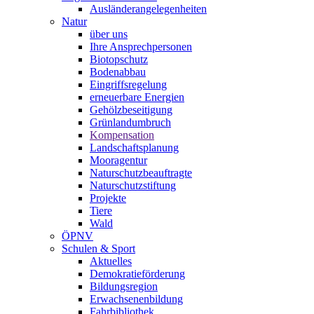
Ausländerangelegenheiten
Natur
über uns
Ihre Ansprechpersonen
Biotopschutz
Bodenabbau
Eingriffsregelung
erneuerbare Energien
Gehölzbeseitigung
Grünlandumbruch
Kompensation
Landschaftsplanung
Mooragentur
Naturschutzbeauftragte
Naturschutzstiftung
Projekte
Tiere
Wald
ÖPNV
Schulen & Sport
Aktuelles
Demokratieförderung
Bildungsregion
Erwachsenenbildung
Fahrbibliothek