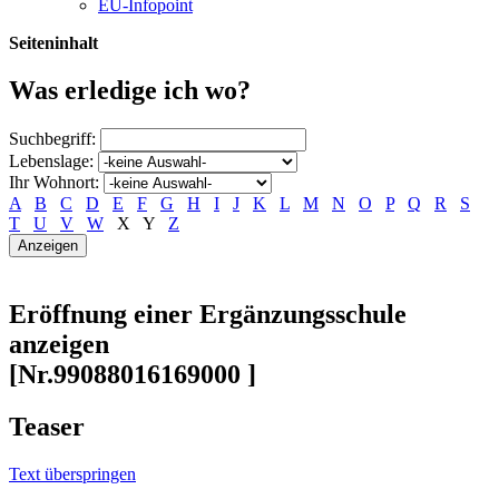
EU-Infopoint
Seiteninhalt
Was erledige ich wo?
Suchbegriff:
Lebenslage:
Ihr Wohnort:
A
B
C
D
E
F
G
H
I
J
K
L
M
N
O
P
Q
R
S
T
U
V
W
X
Y
Z
Eröffnung einer Ergänzungsschule
anzeigen
[Nr.99088016169000 ]
Teaser
Text überspringen