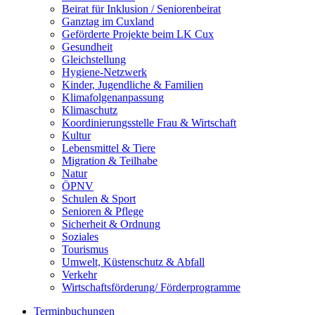
Beirat für Inklusion / Seniorenbeirat
Ganztag im Cuxland
Geförderte Projekte beim LK Cux
Gesundheit
Gleichstellung
Hygiene-Netzwerk
Kinder, Jugendliche & Familien
Klimafolgenanpassung
Klimaschutz
Koordinierungsstelle Frau & Wirtschaft
Kultur
Lebensmittel & Tiere
Migration & Teilhabe
Natur
ÖPNV
Schulen & Sport
Senioren & Pflege
Sicherheit & Ordnung
Soziales
Tourismus
Umwelt, Küstenschutz & Abfall
Verkehr
Wirtschaftsförderung/ Förderprogramme
Terminbuchungen