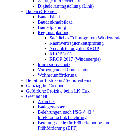
Anträge und Formulare
Digitale Antragstellung (Link)
Bauen & Planen
Bauaufsicht
Baudenkmalpflege
Bauleitplanung
Regionalplanung
Sachliches Teilprogramm Windenergie
Raumverträglichkeitsprüfung
Neuaufstellung des RROP
RROP 2012
RROP-2017 (Windenergie)
Immissionsschutz
Vorbeugender Brandschutz
Wohnraumförderung
Beirat für Inklusion / Seniorenbeirat
Ganztag im Cuxland
Geförderte Projekte beim LK Cux
Gesundheit
Aktuelles
Badegewässer
Belehrungen nach IfSG § 43 /
Infektionsschutzbelehrung
Beratungsstelle für Früherkennung und
Frühförderung (BFF)