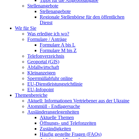
Tipps für die Angebotsabgabe
Stellenangebote
Stellenangebote
Regionale Stellenbörse für den öffentlichen
Dienst
Wir für Sie
Was erledige ich wo?
Formulare / Anträge
Formulare A bis L
Formulare M bis Z
Telefonverzeichnis
Geoportal (GIS)
Abfallwirtschaft
Kleinanzeigen
Sperrmüllabfuhr online
EU-Dienstleistungsrichtlinie
EU-Infopoint
Themenbereiche
Aktuell: Informationen Vertriebener aus der Ukraine
Atommüll - Endlagersuche
Ausländerangelegenheiten
Aktuelle Themen
Öffnungs- und Telefonzeiten
Zuständigkeiten
Häufig gestellte Fragen (FAQs)