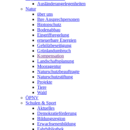
Ausländerangelegenheiten
Natur
über uns
Ihre Ansprechpersonen
Biotopschutz
Bodenabbau
Eingriffsregelung
erneuerbare Energien
Gehölzbeseitigung
Grünlandumbruch
Kompensation
Landschaftsplanung
Mooragentur
Naturschutzbeauftragte
Naturschutzstiftung
Projekte
Tiere
Wald
ÖPNV
Schulen & Sport
Aktuelles
Demokratieförderung
Bildungsregion
Erwachsenenbildung
Fahrbibliothek