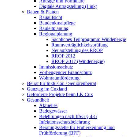
Anträge und Formulare
Digitale Antragstellung (Link)
Bauen & Planen
Bauaufsicht
Baudenkmalpflege
Bauleitplanung
Regionalplanung
Sachliches Teilprogramm Windenergie
Raumverträglichkeitsprüfung
Neuaufstellung des RROP
RROP 2012
RROP-2017 (Windenergie)
Immissionsschutz
Vorbeugender Brandschutz
Wohnraumförderung
Beirat für Inklusion / Seniorenbeirat
Ganztag im Cuxland
Geförderte Projekte beim LK Cux
Gesundheit
Aktuelles
Badegewässer
Belehrungen nach IfSG § 43 /
Infektionsschutzbelehrung
Beratungsstelle für Früherkennung und
Frühförderung (BFF)