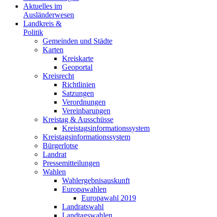
Aktuelles im
Ausländerwesen
Landkreis &
Politik
Gemeinden und Städte
Karten
Kreiskarte
Geoportal
Kreisrecht
Richtlinien
Satzungen
Verordnungen
Vereinbarungen
Kreistag & Ausschüsse
Kreistagsinformationssystem
Kreistagsinformationssystem
Bürgerlotse
Landrat
Pressemitteilungen
Wahlen
Wahlergebnisauskunft
Europawahlen
Europawahl 2019
Landratswahl
Landtagswahlen