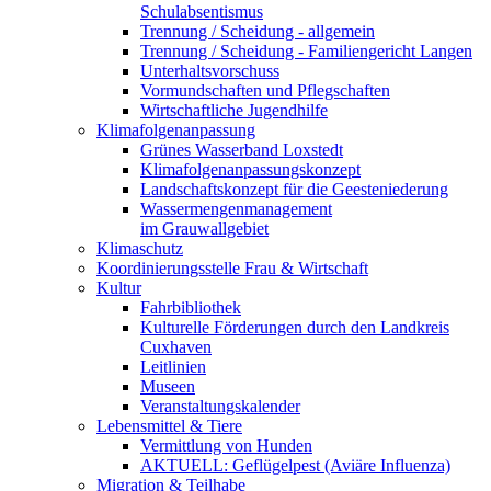
Schulabsentismus
Trennung / Scheidung - allgemein
Trennung / Scheidung - Familiengericht Langen
Unterhaltsvorschuss
Vormundschaften und Pflegschaften
Wirtschaftliche Jugendhilfe
Klimafolgenanpassung
Grünes Wasserband Loxstedt
Klimafolgenanpassungskonzept
Landschaftskonzept für die Geesteniederung
Wassermengenmanagement
im Grauwallgebiet
Klimaschutz
Koordinierungsstelle Frau & Wirtschaft
Kultur
Fahrbibliothek
Kulturelle Förderungen durch den Landkreis
Cuxhaven
Leitlinien
Museen
Veranstaltungskalender
Lebensmittel & Tiere
Vermittlung von Hunden
AKTUELL: Geflügelpest (Aviäre Influenza)
Migration & Teilhabe