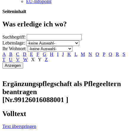
EU-Infopoint
Seiteninhalt
Was erledige ich wo?
Suchbegriff:
Lebenslage:
Ihr Wohnort:
A
B
C
D
E
F
G
H
I
J
K
L
M
N
O
P
Q
R
S
T
U
V
W
X
Y
Z
Ergänzungspflegschaft als Pflegeeltern
beantragen
[Nr.99126016088001 ]
Volltext
Text überspringen