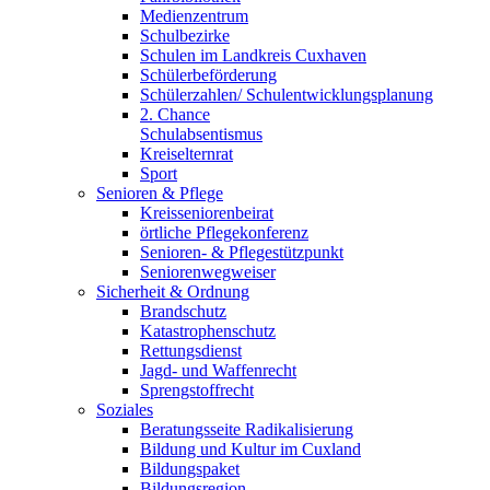
Medienzentrum
Schulbezirke
Schulen im Landkreis Cuxhaven
Schülerbeförderung
Schülerzahlen/ Schulentwicklungsplanung
2. Chance
Schulabsentismus
Kreiselternrat
Sport
Senioren & Pflege
Kreisseniorenbeirat
örtliche Pflegekonferenz
Senioren- & Pflegestützpunkt
Seniorenwegweiser
Sicherheit & Ordnung
Brandschutz
Katastrophenschutz
Rettungsdienst
Jagd- und Waffenrecht
Sprengstoffrecht
Soziales
Beratungsseite Radikalisierung
Bildung und Kultur im Cuxland
Bildungspaket
Bildungsregion