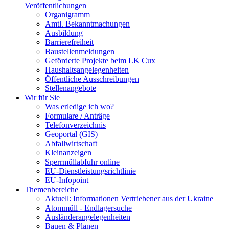
Veröffentlichungen
Organigramm
Amtl. Bekanntmachungen
Ausbildung
Barrierefreiheit
Baustellenmeldungen
Geförderte Projekte beim LK Cux
Haushaltsangelegenheiten
Öffentliche Ausschreibungen
Stellenangebote
Wir für Sie
Was erledige ich wo?
Formulare / Anträge
Telefonverzeichnis
Geoportal (GIS)
Abfallwirtschaft
Kleinanzeigen
Sperrmüllabfuhr online
EU-Dienstleistungsrichtlinie
EU-Infopoint
Themenbereiche
Aktuell: Informationen Vertriebener aus der Ukraine
Atommüll - Endlagersuche
Ausländerangelegenheiten
Bauen & Planen