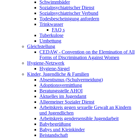
Schwimmbäder
Sozialpsychiatrischer Dienst
Sozialpsychiatrischer Verbund
Todesbescheinigung anfordern
Trinkwasser
FAQ s
Tuberkulose
Umbettung
Gleichstellung
CEDAW - Convention on the Elemination of All
Forms of Discrimination Against Women
Hygiene-Netzwerk
Hygiene-Siegel
Kinder, Jugendliche & Familien
Absentismus (Schulvermeidung)
Adoptionsvermittlung
Beratungsstelle AHOI
Aktuelles im Jugendamt
Allgemeiner Sozialer Dienst
Arbeitskreis gegen sexuelle Gewalt an Kindern
und Jugendlichen
Arbeitskreis gendersensible Jugendarbeit
Babybegrüßung
Babys und Kleinkinder
Beistandschaft