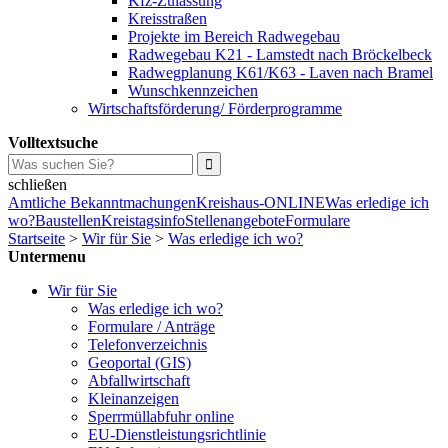
Kfz-Zulassung
Kreisstraßen
Projekte im Bereich Radwegebau
Radwegebau K21 - Lamstedt nach Bröckelbeck
Radwegplanung K61/K63 - Laven nach Bramel
Wunschkennzeichen
Wirtschaftsförderung/ Förderprogramme
Volltextsuche
schließen
Amtliche Bekanntmachungen
Kreishaus-ONLINE
Was erledige ich
wo?
Baustellen
Kreistagsinfo
Stellenangebote
Formulare
Startseite
>
Wir für Sie
>
Was erledige ich wo?
Untermenu
Wir für Sie
Was erledige ich wo?
Formulare / Anträge
Telefonverzeichnis
Geoportal (GIS)
Abfallwirtschaft
Kleinanzeigen
Sperrmüllabfuhr online
EU-Dienstleistungsrichtlinie