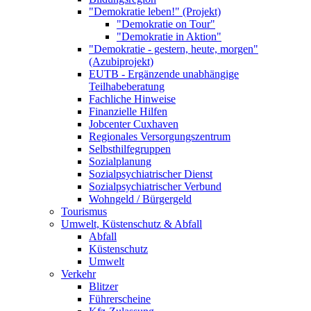
"Demokratie leben!" (Projekt)
"Demokratie on Tour"
"Demokratie in Aktion"
"Demokratie - gestern, heute, morgen"
(Azubiprojekt)
EUTB - Ergänzende unabhängige
Teilhabeberatung
Fachliche Hinweise
Finanzielle Hilfen
Jobcenter Cuxhaven
Regionales Versorgungszentrum
Selbsthilfegruppen
Sozialplanung
Sozialpsychiatrischer Dienst
Sozialpsychiatrischer Verbund
Wohngeld / Bürgergeld
Tourismus
Umwelt, Küstenschutz & Abfall
Abfall
Küstenschutz
Umwelt
Verkehr
Blitzer
Führerscheine