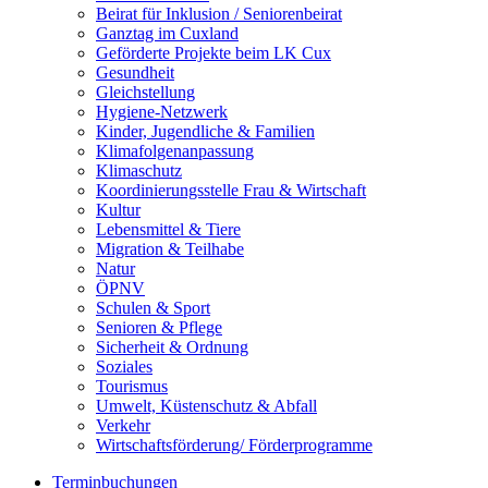
Beirat für Inklusion / Seniorenbeirat
Ganztag im Cuxland
Geförderte Projekte beim LK Cux
Gesundheit
Gleichstellung
Hygiene-Netzwerk
Kinder, Jugendliche & Familien
Klimafolgenanpassung
Klimaschutz
Koordinierungsstelle Frau & Wirtschaft
Kultur
Lebensmittel & Tiere
Migration & Teilhabe
Natur
ÖPNV
Schulen & Sport
Senioren & Pflege
Sicherheit & Ordnung
Soziales
Tourismus
Umwelt, Küstenschutz & Abfall
Verkehr
Wirtschaftsförderung/ Förderprogramme
Terminbuchungen