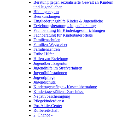
Beratung gegen sexualisierte Gewalt an Kindern
und Jugendlichen
Bildungsregion
Beurkundungen
Eingliederungshilfe Kinder & Jugendliche
Erziehungsberatung - Jugendberatung
Fachberatung für Kindertageseinrichtungen
Fachberatung für Kindertagespflege
Familienschulen
Familien-Wegweiser
Familienzentren
Frühe Hilfen
Hilfen zur Erziehung
Jugendberufsagentur
Jugendhilfe im Strafverfahren
Jugendhilfestationen
Jugendpflege
Jugendschutz
Kindertagespflege - Kostenübernahme
Kindertagesstätten - Zuschüsse
Negativbescheinigung
Pflegekinderdienst
Pro-Aktiv-Center
Rufbereitschaft
2. Chance -