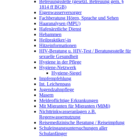
Betreuungsstelle (gesetzl. Betreuung gem. §
1814 ff BGB)
Eigenwasserversorger
Fachberatung Hören, Sprache und Sehen
Haaranalysen (MPU)
Hafenärztliche Dienst
Hebammen
Heilpraktiker/-in
Hitzeinformationen
HIV-Beratung u. HIV-Test / Beratungsstelle für
sexuelle Gesundheit
Hygiene in der Pflege
Hygiene-Netzwerk
Hygiene-Siegel
Impfempfehlung
Int. Leichenpass
Jugendzahnpflege
Masern
Meldepflichtige Erkrankungen
Mit Migranten für Migranten (MiMi)
Nichttrinkwasseranlagen z.B.
Regenwassernutzung
Reisemedizinische Beratung / Reiseimpfung
Schuleingangsuntersuchungen aller
Schulanfänger