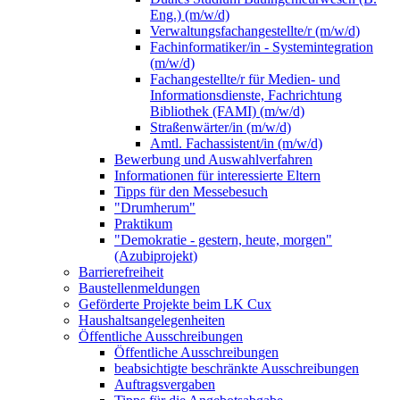
Eng.) (m/w/d)
Verwaltungsfachangestellte/r (m/w/d)
Fachinformatiker/in - Systemintegration
(m/w/d)
Fachangestellte/r für Medien- und
Informationsdienste, Fachrichtung
Bibliothek (FAMI) (m/w/d)
Straßenwärter/in (m/w/d)
Amtl. Fachassistent/in (m/w/d)
Bewerbung und Auswahlverfahren
Informationen für interessierte Eltern
Tipps für den Messebesuch
"Drumherum"
Praktikum
"Demokratie - gestern, heute, morgen"
(Azubiprojekt)
Barrierefreiheit
Baustellenmeldungen
Geförderte Projekte beim LK Cux
Haushaltsangelegenheiten
Öffentliche Ausschreibungen
Öffentliche Ausschreibungen
beabsichtigte beschränkte Ausschreibungen
Auftragsvergaben