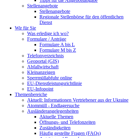
Tipps für die Angebotsabgabe
Stellenangebote
Stellenangebote
Regionale Stellenbörse für den öffentlichen
Dienst
Wir für Sie
Was erledige ich wo?
Formulare / Anträge
Formulare A bis L
Formulare M bis Z
Telefonverzeichnis
Geoportal (GIS)
Abfallwirtschaft
Kleinanzeigen
Sperrmüllabfuhr online
EU-Dienstleistungsrichtlinie
EU-Infopoint
Themenbereiche
Aktuell: Informationen Vertriebener aus der Ukraine
Atommüll - Endlagersuche
Ausländerangelegenheiten
Aktuelle Themen
Öffnungs- und Telefonzeiten
Zuständigkeiten
Häufig gestellte Fragen (FAQs)