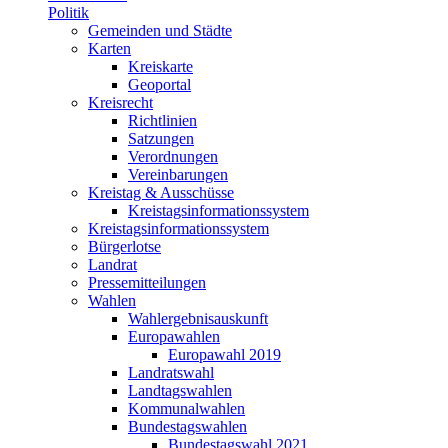
Politik
Gemeinden und Städte
Karten
Kreiskarte
Geoportal
Kreisrecht
Richtlinien
Satzungen
Verordnungen
Vereinbarungen
Kreistag & Ausschüsse
Kreistagsinformationssystem
Kreistagsinformationssystem
Bürgerlotse
Landrat
Pressemitteilungen
Wahlen
Wahlergebnisauskunft
Europawahlen
Europawahl 2019
Landratswahl
Landtagswahlen
Kommunalwahlen
Bundestagswahlen
Bundestagswahl 2021