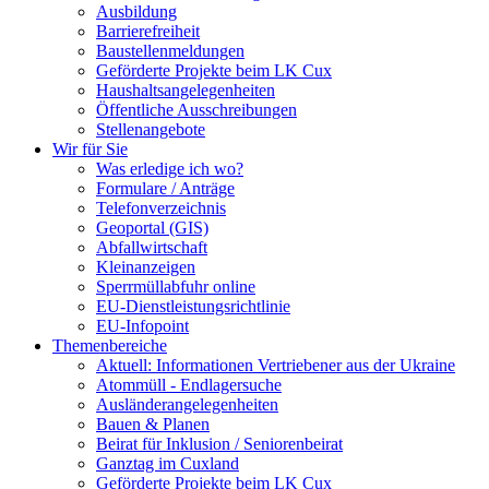
Ausbildung
Barrierefreiheit
Baustellenmeldungen
Geförderte Projekte beim LK Cux
Haushaltsangelegenheiten
Öffentliche Ausschreibungen
Stellenangebote
Wir für Sie
Was erledige ich wo?
Formulare / Anträge
Telefonverzeichnis
Geoportal (GIS)
Abfallwirtschaft
Kleinanzeigen
Sperrmüllabfuhr online
EU-Dienstleistungsrichtlinie
EU-Infopoint
Themenbereiche
Aktuell: Informationen Vertriebener aus der Ukraine
Atommüll - Endlagersuche
Ausländerangelegenheiten
Bauen & Planen
Beirat für Inklusion / Seniorenbeirat
Ganztag im Cuxland
Geförderte Projekte beim LK Cux