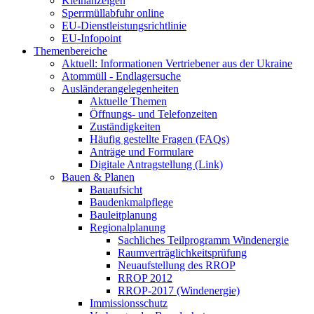
Kleinanzeigen
Sperrmüllabfuhr online
EU-Dienstleistungsrichtlinie
EU-Infopoint
Themenbereiche
Aktuell: Informationen Vertriebener aus der Ukraine
Atommüll - Endlagersuche
Ausländerangelegenheiten
Aktuelle Themen
Öffnungs- und Telefonzeiten
Zuständigkeiten
Häufig gestellte Fragen (FAQs)
Anträge und Formulare
Digitale Antragstellung (Link)
Bauen & Planen
Bauaufsicht
Baudenkmalpflege
Bauleitplanung
Regionalplanung
Sachliches Teilprogramm Windenergie
Raumverträglichkeitsprüfung
Neuaufstellung des RROP
RROP 2012
RROP-2017 (Windenergie)
Immissionsschutz