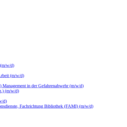
 (m/w/d)
Arbeit (m/w/d)
c.) Management in der Gefahrenabwehr (m/w/d)
.) (m/w/d)
w/d)
ionsdienste, Fachrichtung Bibliothek (FAMI) (m/w/d)