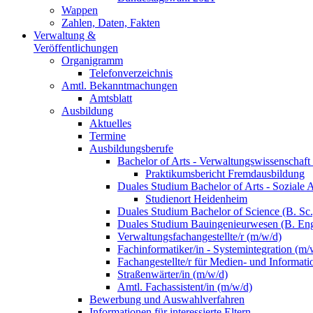
Wappen
Zahlen, Daten, Fakten
Verwaltung &
Veröffentlichungen
Organigramm
Telefonverzeichnis
Amtl. Bekanntmachungen
Amtsblatt
Ausbildung
Aktuelles
Termine
Ausbildungsberufe
Bachelor of Arts - Verwaltungswissenschaft
Praktikumsbericht Fremdausbildung
Duales Studium Bachelor of Arts - Soziale 
Studienort Heidenheim
Duales Studium Bachelor of Science (B. S
Duales Studium Bauingenieurwesen (B. Eng
Verwaltungsfachangestellte/r (m/w/d)
Fachinformatiker/in - Systemintegration (m/
Fachangestellte/r für Medien- und Informat
Straßenwärter/in (m/w/d)
Amtl. Fachassistent/in (m/w/d)
Bewerbung und Auswahlverfahren
Informationen für interessierte Eltern