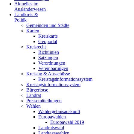
Aktuelles im
Ausländerwesen
Landkreis &
Politik
Gemeinden und Städte
Karten
Kreiskarte
Geoportal
Kreisrecht
Richtlinien
Satzungen
Verordnungen
Vereinbarungen
Kreistag & Ausschüsse
Kreistagsinformationssystem
Kreistagsinformationssystem
Bürgerlotse
Landrat
Pressemitteilungen
Wahlen
Wahlergebnisauskunft
Europawahlen
Europawahl 2019
Landratswahl
Landtagswahlen