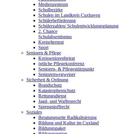
Medienzentrum
Schulbezirke
Schulen im Landkreis Cuxhaven
Schülerbeförderung
Schülerzahlen/ Schulentwicklungsplanung
2. Chance
Schulabsentismus
Kreiselternrat
Sport
Senioren & Pflege
Kreisseniorenbeirat
örtliche Pflegekonferenz
Senioren- & Pflegestützpunkt
Seniorenwegweiser
Sicherheit & Ordnung
Brandschutz
Katastrophenschutz
Rettungsdienst
Jagd- und Waffenrecht
Sprengstoffrecht
Soziales
Beratungsseite Radikalisierung
Bildung und Kultur im Cuxland
Bildungspaket
Bildungsregion