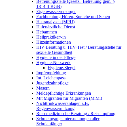
Betreuungsstelle (gesetzl. Betreuung gem. §
1814 ff BGB)
Eigenwasserversorger
Fachberatung Hören, Sprache und Sehen
Haaranalysen (MPU)
Hafenärztliche Dienst
Hebammen
Heilpraktiker/-in
Hitzeinformationen
HIV-Beratung u. HIV-Test / Beratungsstelle für
sexuelle Gesundheit
Hygiene in der Pflege
Hygiene-Netzwerk
Hygiene-Siegel
Impfempfehlung
Int. Leichenpass
Jugendzahnpflege
Masern
Meldepflichtige Erkrankungen
Mit Migranten für Migranten (MiMi)
Nichttrinkwasseranlagen z.B.
Regenwassernutzung
Reisemedizinische Beratung / Reiseimpfung
Schuleingangsuntersuchungen aller
Schulanfänger