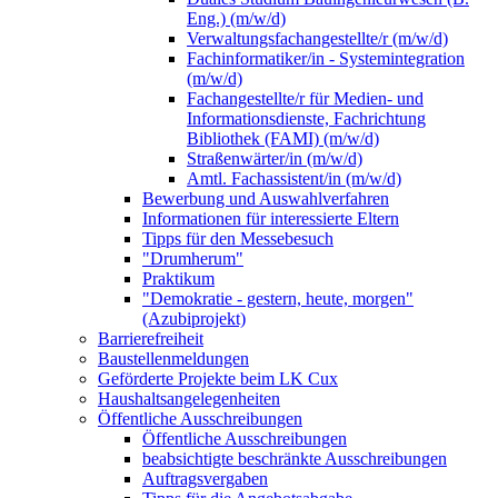
Eng.) (m/w/d)
Verwaltungsfachangestellte/r (m/w/d)
Fachinformatiker/in - Systemintegration
(m/w/d)
Fachangestellte/r für Medien- und
Informationsdienste, Fachrichtung
Bibliothek (FAMI) (m/w/d)
Straßenwärter/in (m/w/d)
Amtl. Fachassistent/in (m/w/d)
Bewerbung und Auswahlverfahren
Informationen für interessierte Eltern
Tipps für den Messebesuch
"Drumherum"
Praktikum
"Demokratie - gestern, heute, morgen"
(Azubiprojekt)
Barrierefreiheit
Baustellenmeldungen
Geförderte Projekte beim LK Cux
Haushaltsangelegenheiten
Öffentliche Ausschreibungen
Öffentliche Ausschreibungen
beabsichtigte beschränkte Ausschreibungen
Auftragsvergaben