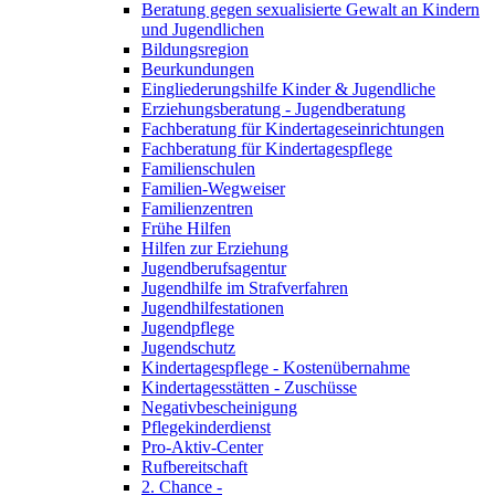
Beratung gegen sexualisierte Gewalt an Kindern
und Jugendlichen
Bildungsregion
Beurkundungen
Eingliederungshilfe Kinder & Jugendliche
Erziehungsberatung - Jugendberatung
Fachberatung für Kindertageseinrichtungen
Fachberatung für Kindertagespflege
Familienschulen
Familien-Wegweiser
Familienzentren
Frühe Hilfen
Hilfen zur Erziehung
Jugendberufsagentur
Jugendhilfe im Strafverfahren
Jugendhilfestationen
Jugendpflege
Jugendschutz
Kindertagespflege - Kostenübernahme
Kindertagesstätten - Zuschüsse
Negativbescheinigung
Pflegekinderdienst
Pro-Aktiv-Center
Rufbereitschaft
2. Chance -