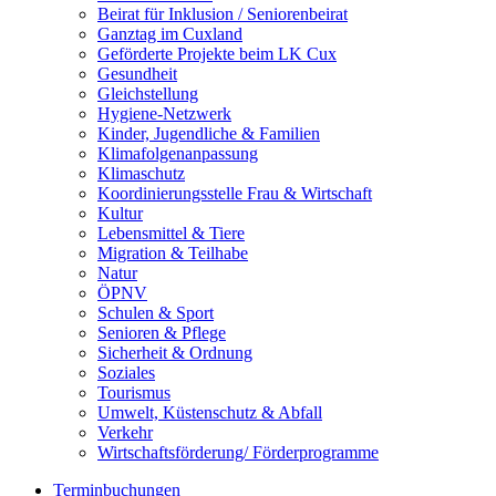
Beirat für Inklusion / Seniorenbeirat
Ganztag im Cuxland
Geförderte Projekte beim LK Cux
Gesundheit
Gleichstellung
Hygiene-Netzwerk
Kinder, Jugendliche & Familien
Klimafolgenanpassung
Klimaschutz
Koordinierungsstelle Frau & Wirtschaft
Kultur
Lebensmittel & Tiere
Migration & Teilhabe
Natur
ÖPNV
Schulen & Sport
Senioren & Pflege
Sicherheit & Ordnung
Soziales
Tourismus
Umwelt, Küstenschutz & Abfall
Verkehr
Wirtschaftsförderung/ Förderprogramme
Terminbuchungen