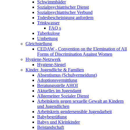
Schwimmbäder
Sozialpsychiatrischer Dienst
Sozialpsychiatrischer Verbund
Todesbescheinigung anfordern
Trinkwasser
FAQ s
Tuberkulose
Umbettung
Gleichstellung
CEDAW - Convention on the Elemination of All
Forms of Discrimination Against Women
Hygiene-Netzwerk
Hygiene-Siegel
Kinder, Jugendliche & Familien
Absentismus (Schulvermeidung)
Adoptionsvermittlung
Beratungsstelle AHOI
Aktuelles im Jugendamt
Allgemeiner Sozialer Dienst
Arbeitskreis gegen sexuelle Gewalt an Kindern
und Jugendlichen
Arbeitskreis gendersensible Jugendarbeit
Babybegrüßung
Babys und Kleinkinder
Beistandschaft