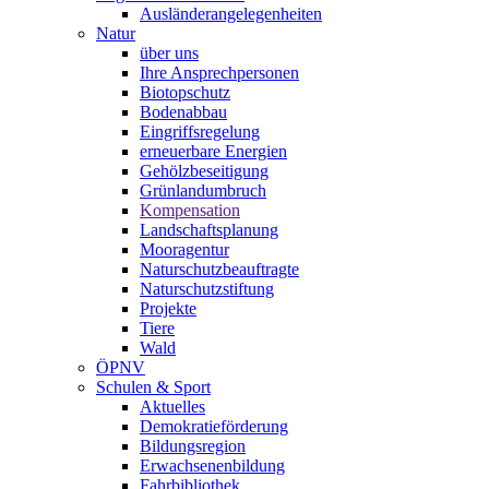
Ausländerangelegenheiten
Natur
über uns
Ihre Ansprechpersonen
Biotopschutz
Bodenabbau
Eingriffsregelung
erneuerbare Energien
Gehölzbeseitigung
Grünlandumbruch
Kompensation
Landschaftsplanung
Mooragentur
Naturschutzbeauftragte
Naturschutzstiftung
Projekte
Tiere
Wald
ÖPNV
Schulen & Sport
Aktuelles
Demokratieförderung
Bildungsregion
Erwachsenenbildung
Fahrbibliothek