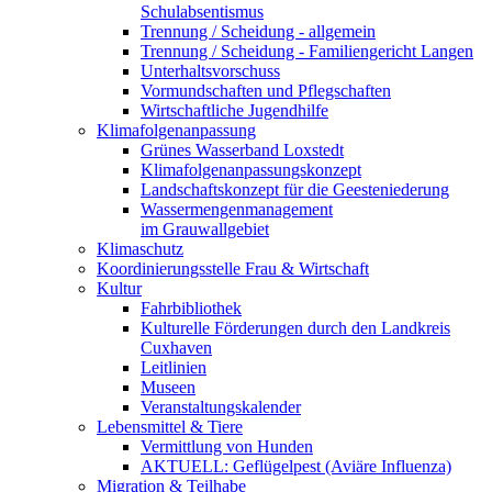
Schulabsentismus
Trennung / Scheidung - allgemein
Trennung / Scheidung - Familiengericht Langen
Unterhaltsvorschuss
Vormundschaften und Pflegschaften
Wirtschaftliche Jugendhilfe
Klimafolgenanpassung
Grünes Wasserband Loxstedt
Klimafolgenanpassungskonzept
Landschaftskonzept für die Geesteniederung
Wassermengenmanagement
im Grauwallgebiet
Klimaschutz
Koordinierungsstelle Frau & Wirtschaft
Kultur
Fahrbibliothek
Kulturelle Förderungen durch den Landkreis
Cuxhaven
Leitlinien
Museen
Veranstaltungskalender
Lebensmittel & Tiere
Vermittlung von Hunden
AKTUELL: Geflügelpest (Aviäre Influenza)
Migration & Teilhabe