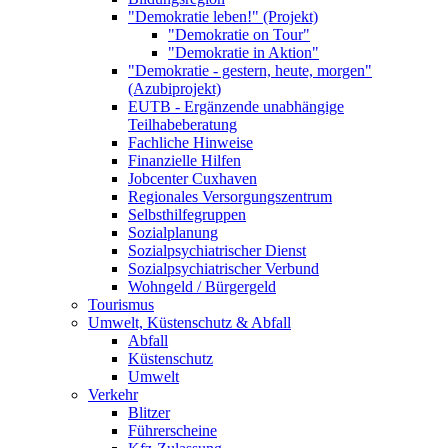
"Demokratie leben!" (Projekt)
"Demokratie on Tour"
"Demokratie in Aktion"
"Demokratie - gestern, heute, morgen"
(Azubiprojekt)
EUTB - Ergänzende unabhängige
Teilhabeberatung
Fachliche Hinweise
Finanzielle Hilfen
Jobcenter Cuxhaven
Regionales Versorgungszentrum
Selbsthilfegruppen
Sozialplanung
Sozialpsychiatrischer Dienst
Sozialpsychiatrischer Verbund
Wohngeld / Bürgergeld
Tourismus
Umwelt, Küstenschutz & Abfall
Abfall
Küstenschutz
Umwelt
Verkehr
Blitzer
Führerscheine