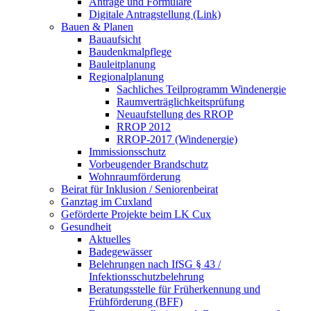
Anträge und Formulare
Digitale Antragstellung (Link)
Bauen & Planen
Bauaufsicht
Baudenkmalpflege
Bauleitplanung
Regionalplanung
Sachliches Teilprogramm Windenergie
Raumverträglichkeitsprüfung
Neuaufstellung des RROP
RROP 2012
RROP-2017 (Windenergie)
Immissionsschutz
Vorbeugender Brandschutz
Wohnraumförderung
Beirat für Inklusion / Seniorenbeirat
Ganztag im Cuxland
Geförderte Projekte beim LK Cux
Gesundheit
Aktuelles
Badegewässer
Belehrungen nach IfSG § 43 /
Infektionsschutzbelehrung
Beratungsstelle für Früherkennung und
Frühförderung (BFF)