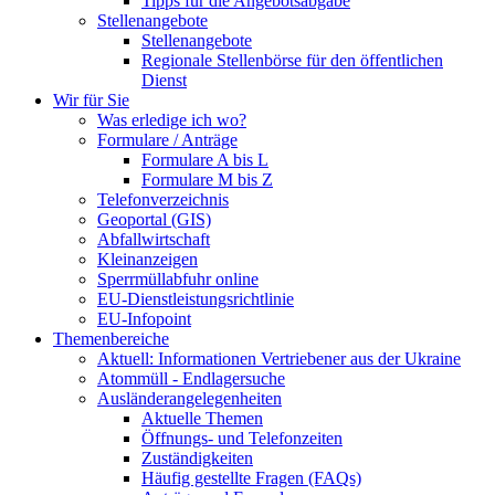
Tipps für die Angebotsabgabe
Stellenangebote
Stellenangebote
Regionale Stellenbörse für den öffentlichen
Dienst
Wir für Sie
Was erledige ich wo?
Formulare / Anträge
Formulare A bis L
Formulare M bis Z
Telefonverzeichnis
Geoportal (GIS)
Abfallwirtschaft
Kleinanzeigen
Sperrmüllabfuhr online
EU-Dienstleistungsrichtlinie
EU-Infopoint
Themenbereiche
Aktuell: Informationen Vertriebener aus der Ukraine
Atommüll - Endlagersuche
Ausländerangelegenheiten
Aktuelle Themen
Öffnungs- und Telefonzeiten
Zuständigkeiten
Häufig gestellte Fragen (FAQs)