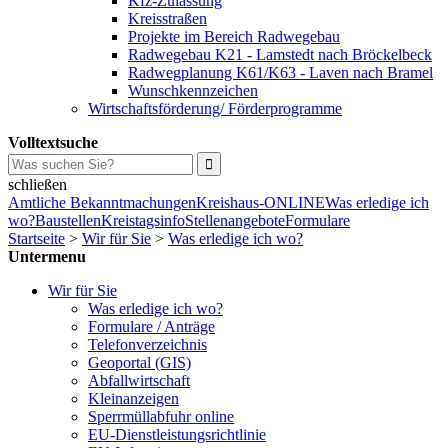
Kfz-Zulassung
Kreisstraßen
Projekte im Bereich Radwegebau
Radwegebau K21 - Lamstedt nach Bröckelbeck
Radwegplanung K61/K63 - Laven nach Bramel
Wunschkennzeichen
Wirtschaftsförderung/ Förderprogramme
Volltextsuche
schließen
Amtliche Bekanntmachungen
Kreishaus-ONLINE
Was erledige ich
wo?
Baustellen
Kreistagsinfo
Stellenangebote
Formulare
Startseite
>
Wir für Sie
>
Was erledige ich wo?
Untermenu
Wir für Sie
Was erledige ich wo?
Formulare / Anträge
Telefonverzeichnis
Geoportal (GIS)
Abfallwirtschaft
Kleinanzeigen
Sperrmüllabfuhr online
EU-Dienstleistungsrichtlinie