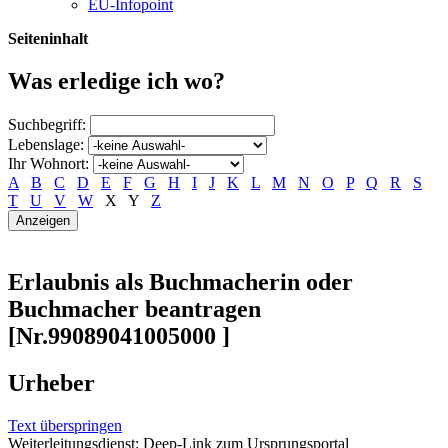
EU-Infopoint
Seiteninhalt
Was erledige ich wo?
Suchbegriff:
Lebenslage:
Ihr Wohnort:
A
B
C
D
E
F
G
H
I
J
K
L
M
N
O
P
Q
R
S
T
U
V
W
X
Y
Z
Erlaubnis als Buchmacherin oder
Buchmacher beantragen
[Nr.99089041005000 ]
Urheber
Text überspringen
Weiterleitungsdienst: Deep-Link zum Ursprungsportal