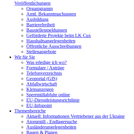
Veröffentlichungen
Organigramm
Amtl. Bekanntmachungen
Ausbildung
Barrierefreiheit
Baustellenmeldungen
Geförderte Projekte beim LK Cux
Haushaltsangelegenheiten
Öffentliche Ausschreibungen
Stellenangebote
Wir für Sie
Was erledige ich wo?
Formulare / Anträge
Telefonverzeichnis
Geoportal (GIS)
Abfallwirtschaft
Kleinanzeigen
Sperrmüllabfuhr online
EU-Dienstleistungsrichtlinie
EU-Infopoint
Themenbereiche
Aktuell: Informationen Vertriebener aus der Ukraine
Atommüll - Endlagersuche
Ausländerangelegenheiten
Bauen & Planen