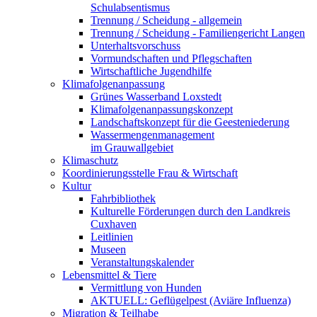
Schulabsentismus
Trennung / Scheidung - allgemein
Trennung / Scheidung - Familiengericht Langen
Unterhaltsvorschuss
Vormundschaften und Pflegschaften
Wirtschaftliche Jugendhilfe
Klimafolgenanpassung
Grünes Wasserband Loxstedt
Klimafolgenanpassungskonzept
Landschaftskonzept für die Geesteniederung
Wassermengenmanagement
im Grauwallgebiet
Klimaschutz
Koordinierungsstelle Frau & Wirtschaft
Kultur
Fahrbibliothek
Kulturelle Förderungen durch den Landkreis
Cuxhaven
Leitlinien
Museen
Veranstaltungskalender
Lebensmittel & Tiere
Vermittlung von Hunden
AKTUELL: Geflügelpest (Aviäre Influenza)
Migration & Teilhabe