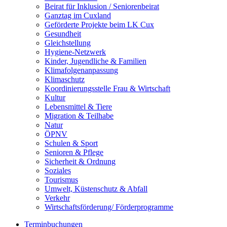
Beirat für Inklusion / Seniorenbeirat
Ganztag im Cuxland
Geförderte Projekte beim LK Cux
Gesundheit
Gleichstellung
Hygiene-Netzwerk
Kinder, Jugendliche & Familien
Klimafolgenanpassung
Klimaschutz
Koordinierungsstelle Frau & Wirtschaft
Kultur
Lebensmittel & Tiere
Migration & Teilhabe
Natur
ÖPNV
Schulen & Sport
Senioren & Pflege
Sicherheit & Ordnung
Soziales
Tourismus
Umwelt, Küstenschutz & Abfall
Verkehr
Wirtschaftsförderung/ Förderprogramme
Terminbuchungen