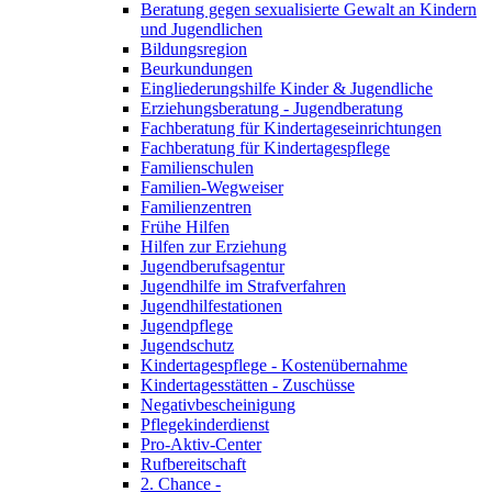
Beratung gegen sexualisierte Gewalt an Kindern
und Jugendlichen
Bildungsregion
Beurkundungen
Eingliederungshilfe Kinder & Jugendliche
Erziehungsberatung - Jugendberatung
Fachberatung für Kindertageseinrichtungen
Fachberatung für Kindertagespflege
Familienschulen
Familien-Wegweiser
Familienzentren
Frühe Hilfen
Hilfen zur Erziehung
Jugendberufsagentur
Jugendhilfe im Strafverfahren
Jugendhilfestationen
Jugendpflege
Jugendschutz
Kindertagespflege - Kostenübernahme
Kindertagesstätten - Zuschüsse
Negativbescheinigung
Pflegekinderdienst
Pro-Aktiv-Center
Rufbereitschaft
2. Chance -