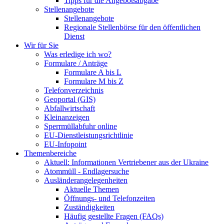
Tipps für die Angebotsabgabe
Stellenangebote
Stellenangebote
Regionale Stellenbörse für den öffentlichen
Dienst
Wir für Sie
Was erledige ich wo?
Formulare / Anträge
Formulare A bis L
Formulare M bis Z
Telefonverzeichnis
Geoportal (GIS)
Abfallwirtschaft
Kleinanzeigen
Sperrmüllabfuhr online
EU-Dienstleistungsrichtlinie
EU-Infopoint
Themenbereiche
Aktuell: Informationen Vertriebener aus der Ukraine
Atommüll - Endlagersuche
Ausländerangelegenheiten
Aktuelle Themen
Öffnungs- und Telefonzeiten
Zuständigkeiten
Häufig gestellte Fragen (FAQs)