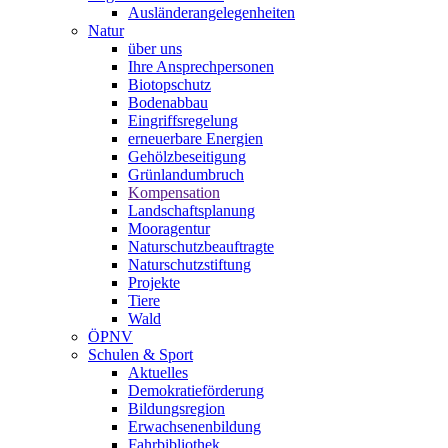
Ausländerangelegenheiten
Natur
über uns
Ihre Ansprechpersonen
Biotopschutz
Bodenabbau
Eingriffsregelung
erneuerbare Energien
Gehölzbeseitigung
Grünlandumbruch
Kompensation
Landschaftsplanung
Mooragentur
Naturschutzbeauftragte
Naturschutzstiftung
Projekte
Tiere
Wald
ÖPNV
Schulen & Sport
Aktuelles
Demokratieförderung
Bildungsregion
Erwachsenenbildung
Fahrbibliothek