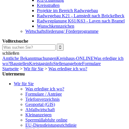
Kfz-Zulassung
Kreisstraßen
Projekte im Bereich Radwegebau
Radwegebau K21 - Lamstedt nach Bröckelbeck
Radwegplanung K61/K63 - Laven nach Bramel
Wunschkennzeichen
Wirtschaftsförderung/ Förderprogramme
Volltextsuche
schließen
Amtliche Bekanntmachungen
Kreishaus-ONLINE
Was erledige ich
wo?
Baustellen
Kreistagsinfo
Stellenangebote
Formulare
Startseite
>
Wir für Sie
>
Was erledige ich wo?
Untermenu
Wir für Sie
Was erledige ich wo?
Formulare / Anträge
Telefonverzeichnis
Geoportal (GIS)
Abfallwirtschaft
Kleinanzeigen
Sperrmüllabfuhr online
EU-Dienstleistungsrichtlinie