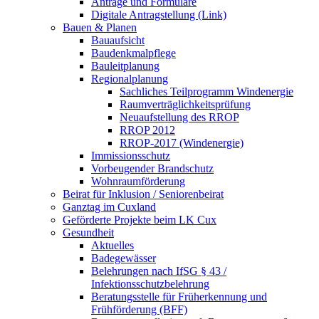
Anträge und Formulare
Digitale Antragstellung (Link)
Bauen & Planen
Bauaufsicht
Baudenkmalpflege
Bauleitplanung
Regionalplanung
Sachliches Teilprogramm Windenergie
Raumverträglichkeitsprüfung
Neuaufstellung des RROP
RROP 2012
RROP-2017 (Windenergie)
Immissionsschutz
Vorbeugender Brandschutz
Wohnraumförderung
Beirat für Inklusion / Seniorenbeirat
Ganztag im Cuxland
Geförderte Projekte beim LK Cux
Gesundheit
Aktuelles
Badegewässer
Belehrungen nach IfSG § 43 /
Infektionsschutzbelehrung
Beratungsstelle für Früherkennung und
Frühförderung (BFF)