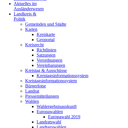
Aktuelles im
Ausländerwesen
Landkreis &
Politik
Gemeinden und Städte
Karten
Kreiskarte
Geoportal
Kreisrecht
Richtlinien
Satzungen
Verordnungen
Vereinbarungen
Kreistag & Ausschüsse
Kreistagsinformationssystem
Kreistagsinformationssystem
Bürgerlotse
Landrat
Pressemitteilungen
Wahlen
Wahlergebnisauskunft
Europawahlen
Europawahl 2019
Landratswahl
Landtagswahlen