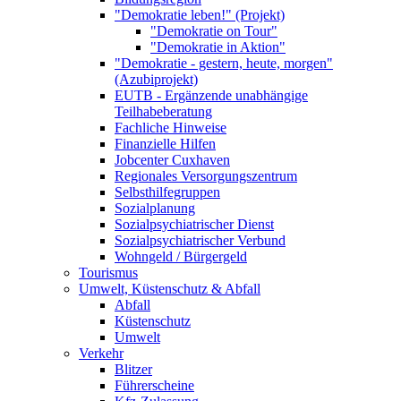
"Demokratie leben!" (Projekt)
"Demokratie on Tour"
"Demokratie in Aktion"
"Demokratie - gestern, heute, morgen"
(Azubiprojekt)
EUTB - Ergänzende unabhängige
Teilhabeberatung
Fachliche Hinweise
Finanzielle Hilfen
Jobcenter Cuxhaven
Regionales Versorgungszentrum
Selbsthilfegruppen
Sozialplanung
Sozialpsychiatrischer Dienst
Sozialpsychiatrischer Verbund
Wohngeld / Bürgergeld
Tourismus
Umwelt, Küstenschutz & Abfall
Abfall
Küstenschutz
Umwelt
Verkehr
Blitzer
Führerscheine