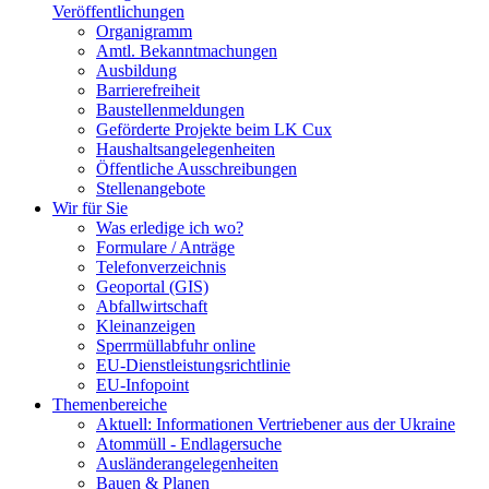
Veröffentlichungen
Organigramm
Amtl. Bekanntmachungen
Ausbildung
Barrierefreiheit
Baustellenmeldungen
Geförderte Projekte beim LK Cux
Haushaltsangelegenheiten
Öffentliche Ausschreibungen
Stellenangebote
Wir für Sie
Was erledige ich wo?
Formulare / Anträge
Telefonverzeichnis
Geoportal (GIS)
Abfallwirtschaft
Kleinanzeigen
Sperrmüllabfuhr online
EU-Dienstleistungsrichtlinie
EU-Infopoint
Themenbereiche
Aktuell: Informationen Vertriebener aus der Ukraine
Atommüll - Endlagersuche
Ausländerangelegenheiten
Bauen & Planen