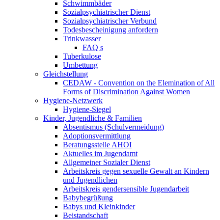
Schwimmbäder
Sozialpsychiatrischer Dienst
Sozialpsychiatrischer Verbund
Todesbescheinigung anfordern
Trinkwasser
FAQ s
Tuberkulose
Umbettung
Gleichstellung
CEDAW - Convention on the Elemination of All
Forms of Discrimination Against Women
Hygiene-Netzwerk
Hygiene-Siegel
Kinder, Jugendliche & Familien
Absentismus (Schulvermeidung)
Adoptionsvermittlung
Beratungsstelle AHOI
Aktuelles im Jugendamt
Allgemeiner Sozialer Dienst
Arbeitskreis gegen sexuelle Gewalt an Kindern
und Jugendlichen
Arbeitskreis gendersensible Jugendarbeit
Babybegrüßung
Babys und Kleinkinder
Beistandschaft