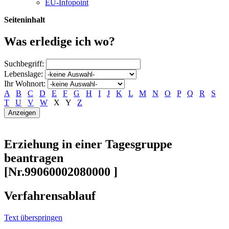
EU-Infopoint
Seiteninhalt
Was erledige ich wo?
Suchbegriff:
Lebenslage:
Ihr Wohnort:
A
B
C
D
E
F
G
H
I
J
K
L
M
N
O
P
Q
R
S
T
U
V
W
X
Y
Z
Erziehung in einer Tagesgruppe
beantragen
[Nr.99060002080000 ]
Verfahrensablauf
Text überspringen