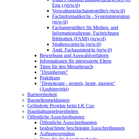
Eng.) (m/w/d)
Verwaltungsfachangestellte/r (m/w/d)
Fachinformatiker/in - Systemintegration
(m/w/d)
Fachangestellte/r für Medien- und
Informationsdienste, Fachrichtung
Bibliothek (FAMI) (m/w/d)
Straßenwärter/in (m/w/d)
Amtl. Fachassistent/in (m/w/d)
Bewerbung und Auswahlverfahren
Informationen für interessierte Eltern
Tipps für den Messebesuch
"Drumherum"
Praktikum
"Demokratie - gestern, heute, morgen"
(Azubiprojekt)
Barrierefreiheit
Baustellenmeldungen
Geförderte Projekte beim LK Cux
Haushaltsangelegenheiten
Öffentliche Ausschreibungen
Öffentliche Ausschreibungen
beabsichtigte beschränkte Ausschreibungen
Auftragsvergaben