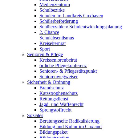
Medienzentrum
Schulbezirke
Schulen im Landkreis Cuxhaven
Schülerbeförderung
Schülerzahlen/ Schulentwicklungsplanung
2. Chance
Schulabsentismus
Kreiselternrat
Sport
Senioren & Pflege
Kreisseniorenbeirat
örtliche Pflegekonferenz
Senioren- & Pflegestützpunkt
Seniorenwegweiser
Sicherheit & Ordnung
Brandschutz
Katastrophenschutz
Rettungsdienst
Jagd- und Waffenrecht
Sprengstoffrecht
Soziales
Beratungsseite Radikalisierung
Bildung und Kultur im Cuxland
Bildungspaket
Bildungsregion