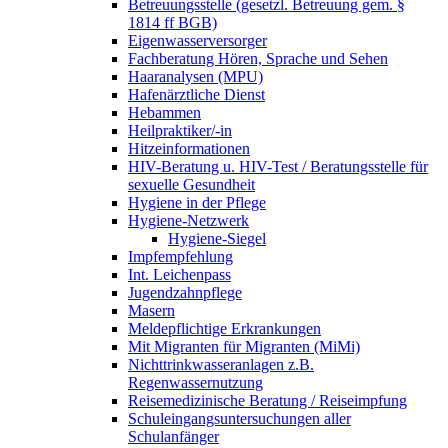
Betreuungsstelle (gesetzl. Betreuung gem. §
1814 ff BGB)
Eigenwasserversorger
Fachberatung Hören, Sprache und Sehen
Haaranalysen (MPU)
Hafenärztliche Dienst
Hebammen
Heilpraktiker/-in
Hitzeinformationen
HIV-Beratung u. HIV-Test / Beratungsstelle für
sexuelle Gesundheit
Hygiene in der Pflege
Hygiene-Netzwerk
Hygiene-Siegel
Impfempfehlung
Int. Leichenpass
Jugendzahnpflege
Masern
Meldepflichtige Erkrankungen
Mit Migranten für Migranten (MiMi)
Nichttrinkwasseranlagen z.B.
Regenwassernutzung
Reisemedizinische Beratung / Reiseimpfung
Schuleingangsuntersuchungen aller
Schulanfänger