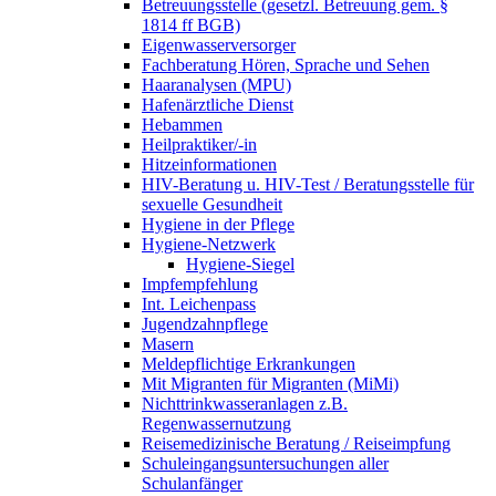
Betreuungsstelle (gesetzl. Betreuung gem. §
1814 ff BGB)
Eigenwasserversorger
Fachberatung Hören, Sprache und Sehen
Haaranalysen (MPU)
Hafenärztliche Dienst
Hebammen
Heilpraktiker/-in
Hitzeinformationen
HIV-Beratung u. HIV-Test / Beratungsstelle für
sexuelle Gesundheit
Hygiene in der Pflege
Hygiene-Netzwerk
Hygiene-Siegel
Impfempfehlung
Int. Leichenpass
Jugendzahnpflege
Masern
Meldepflichtige Erkrankungen
Mit Migranten für Migranten (MiMi)
Nichttrinkwasseranlagen z.B.
Regenwassernutzung
Reisemedizinische Beratung / Reiseimpfung
Schuleingangsuntersuchungen aller
Schulanfänger