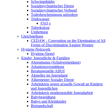
Schwimmbäder
Sozialpsychiatrischer Dienst
Sozialpsychiatrischer Verbund
Todesbescheinigung anfordern
Trinkwasser
FAQ s
Tuberkulose
Umbettung
Gleichstellung
CEDAW - Convention on the Elemination of All
Forms of Discrimination Against Women
Hygiene-Netzwerk
Hygiene-Siegel
Kinder, Jugendliche & Familien
Absentismus (Schulvermeidung)
Adoptionsvermittlung
Beratungsstelle AHOI
Aktuelles im Jugendamt
Allgemeiner Sozialer Dienst
Arbeitskreis gegen sexuelle Gewalt an Kindern
und Jugendlichen
Arbeitskreis gendersensible Jugendarbeit
Babybegrüßung
Babys und Kleinkinder
Beistandschaft