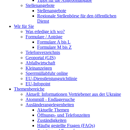
Tipps für die Angebotsabgabe
Stellenangebote
Stellenangebote
Regionale Stellenbörse für den öffentlichen
Dienst
Wir für Sie
Was erledige ich wo?
Formulare / Anträge
Formulare A bis L
Formulare M bis Z
Telefonverzeichnis
Geoportal (GIS)
Abfallwirtschaft
Kleinanzeigen
Sperrmüllabfuhr online
EU-Dienstleistungsrichtlinie
EU-Infopoint
Themenbereiche
Aktuell: Informationen Vertriebener aus der Ukraine
Atommüll - Endlagersuche
Ausländerangelegenheiten
Aktuelle Themen
Öffnungs- und Telefonzeiten
Zuständigkeiten
Häufig gestellte Fragen (FAQs)