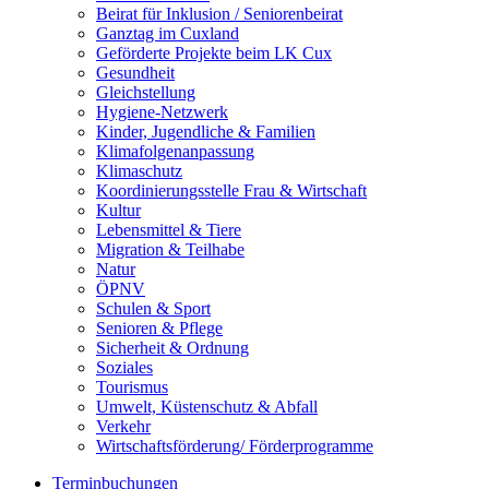
Beirat für Inklusion / Seniorenbeirat
Ganztag im Cuxland
Geförderte Projekte beim LK Cux
Gesundheit
Gleichstellung
Hygiene-Netzwerk
Kinder, Jugendliche & Familien
Klimafolgenanpassung
Klimaschutz
Koordinierungsstelle Frau & Wirtschaft
Kultur
Lebensmittel & Tiere
Migration & Teilhabe
Natur
ÖPNV
Schulen & Sport
Senioren & Pflege
Sicherheit & Ordnung
Soziales
Tourismus
Umwelt, Küstenschutz & Abfall
Verkehr
Wirtschaftsförderung/ Förderprogramme
Terminbuchungen