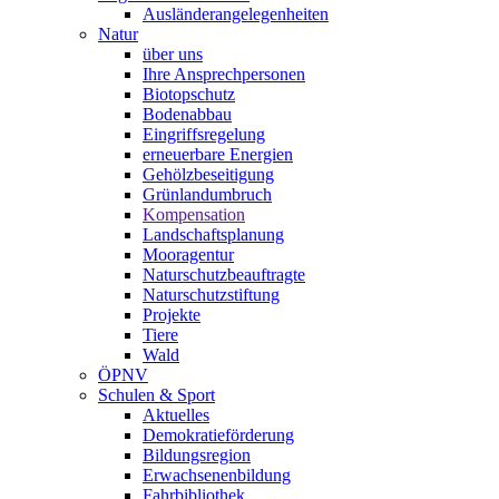
Ausländerangelegenheiten
Natur
über uns
Ihre Ansprechpersonen
Biotopschutz
Bodenabbau
Eingriffsregelung
erneuerbare Energien
Gehölzbeseitigung
Grünlandumbruch
Kompensation
Landschaftsplanung
Mooragentur
Naturschutzbeauftragte
Naturschutzstiftung
Projekte
Tiere
Wald
ÖPNV
Schulen & Sport
Aktuelles
Demokratieförderung
Bildungsregion
Erwachsenenbildung
Fahrbibliothek