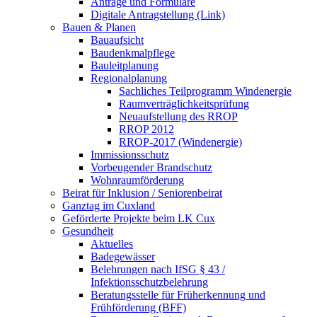
Anträge und Formulare
Digitale Antragstellung (Link)
Bauen & Planen
Bauaufsicht
Baudenkmalpflege
Bauleitplanung
Regionalplanung
Sachliches Teilprogramm Windenergie
Raumverträglichkeitsprüfung
Neuaufstellung des RROP
RROP 2012
RROP-2017 (Windenergie)
Immissionsschutz
Vorbeugender Brandschutz
Wohnraumförderung
Beirat für Inklusion / Seniorenbeirat
Ganztag im Cuxland
Geförderte Projekte beim LK Cux
Gesundheit
Aktuelles
Badegewässer
Belehrungen nach IfSG § 43 /
Infektionsschutzbelehrung
Beratungsstelle für Früherkennung und
Frühförderung (BFF)