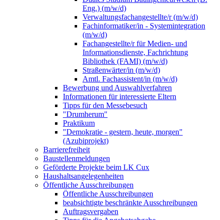
Eng.) (m/w/d)
Verwaltungsfachangestellte/r (m/w/d)
Fachinformatiker/in - Systemintegration
(m/w/d)
Fachangestellte/r für Medien- und
Informationsdienste, Fachrichtung
Bibliothek (FAMI) (m/w/d)
Straßenwärter/in (m/w/d)
Amtl. Fachassistent/in (m/w/d)
Bewerbung und Auswahlverfahren
Informationen für interessierte Eltern
Tipps für den Messebesuch
"Drumherum"
Praktikum
"Demokratie - gestern, heute, morgen"
(Azubiprojekt)
Barrierefreiheit
Baustellenmeldungen
Geförderte Projekte beim LK Cux
Haushaltsangelegenheiten
Öffentliche Ausschreibungen
Öffentliche Ausschreibungen
beabsichtigte beschränkte Ausschreibungen
Auftragsvergaben