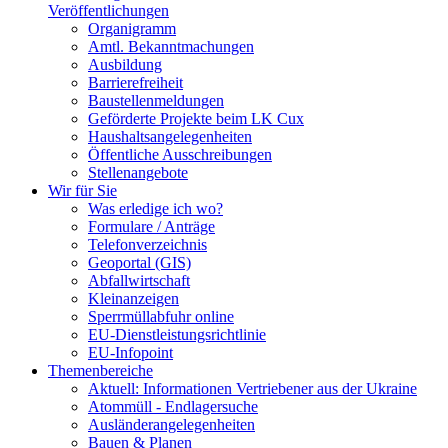
Veröffentlichungen
Organigramm
Amtl. Bekanntmachungen
Ausbildung
Barrierefreiheit
Baustellenmeldungen
Geförderte Projekte beim LK Cux
Haushaltsangelegenheiten
Öffentliche Ausschreibungen
Stellenangebote
Wir für Sie
Was erledige ich wo?
Formulare / Anträge
Telefonverzeichnis
Geoportal (GIS)
Abfallwirtschaft
Kleinanzeigen
Sperrmüllabfuhr online
EU-Dienstleistungsrichtlinie
EU-Infopoint
Themenbereiche
Aktuell: Informationen Vertriebener aus der Ukraine
Atommüll - Endlagersuche
Ausländerangelegenheiten
Bauen & Planen