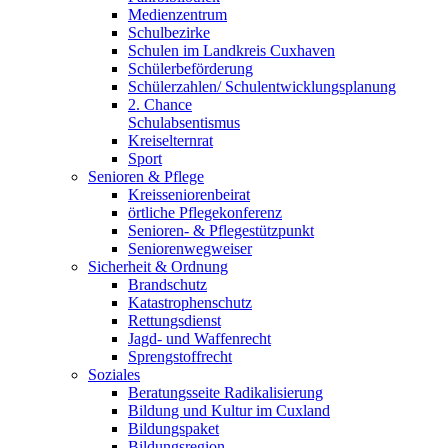
Medienzentrum
Schulbezirke
Schulen im Landkreis Cuxhaven
Schülerbeförderung
Schülerzahlen/ Schulentwicklungsplanung
2. Chance
Schulabsentismus
Kreiselternrat
Sport
Senioren & Pflege
Kreisseniorenbeirat
örtliche Pflegekonferenz
Senioren- & Pflegestützpunkt
Seniorenwegweiser
Sicherheit & Ordnung
Brandschutz
Katastrophenschutz
Rettungsdienst
Jagd- und Waffenrecht
Sprengstoffrecht
Soziales
Beratungsseite Radikalisierung
Bildung und Kultur im Cuxland
Bildungspaket
Bildungsregion