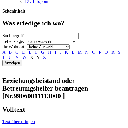
EU-Infopoint
Seiteninhalt
Was erledige ich wo?
Suchbegriff:
Lebenslage:
Ihr Wohnort:
A
B
C
D
E
F
G
H
I
J
K
L
M
N
O
P
Q
R
S
T
U
V
W
X
Y
Z
Erziehungsbeistand oder
Betreuungshelfer beantragen
[Nr.99060011113000 ]
Volltext
Text überspringen