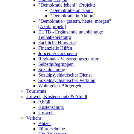
"Demokratie leben!" (Projekt)
"Demokratie on Tour"
"Demokratie in Aktion"
"Demokratie - gestern, heute, morgen"
(Azubiprojekt)
EUTB - Ergänzende unabhängige
Teilhabeberatung
Fachliche Hinweise
Finanzielle Hilfen
Jobcenter Cuxhaven
Regionales Versorgungszentrum
Selbsthilfegruppen
Sozialplanung
Sozialpsychiatrischer Dienst
Sozialpsychiatrischer Verbund
Wohngeld / Bürgergeld
Tourismus
Umwelt, Küstenschutz & Abfall
Abfall
Küstenschutz
Umwelt
Verkehr
Blitzer
Führerscheine