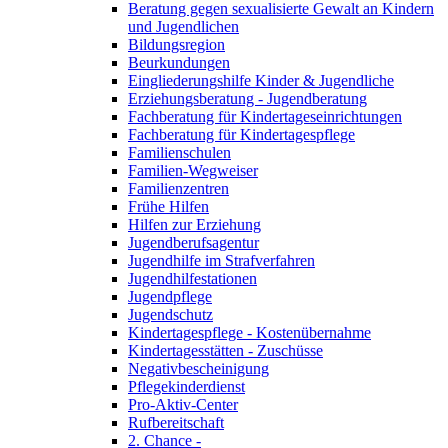
Beratung gegen sexualisierte Gewalt an Kindern
und Jugendlichen
Bildungsregion
Beurkundungen
Eingliederungshilfe Kinder & Jugendliche
Erziehungsberatung - Jugendberatung
Fachberatung für Kindertageseinrichtungen
Fachberatung für Kindertagespflege
Familienschulen
Familien-Wegweiser
Familienzentren
Frühe Hilfen
Hilfen zur Erziehung
Jugendberufsagentur
Jugendhilfe im Strafverfahren
Jugendhilfestationen
Jugendpflege
Jugendschutz
Kindertagespflege - Kostenübernahme
Kindertagesstätten - Zuschüsse
Negativbescheinigung
Pflegekinderdienst
Pro-Aktiv-Center
Rufbereitschaft
2. Chance -