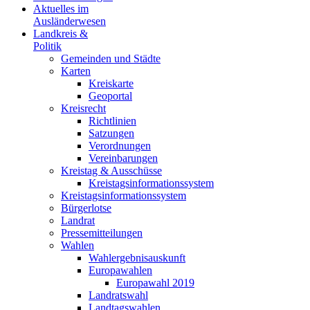
Aktuelles im
Ausländerwesen
Landkreis &
Politik
Gemeinden und Städte
Karten
Kreiskarte
Geoportal
Kreisrecht
Richtlinien
Satzungen
Verordnungen
Vereinbarungen
Kreistag & Ausschüsse
Kreistagsinformationssystem
Kreistagsinformationssystem
Bürgerlotse
Landrat
Pressemitteilungen
Wahlen
Wahlergebnisauskunft
Europawahlen
Europawahl 2019
Landratswahl
Landtagswahlen