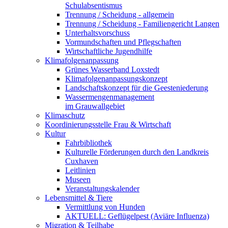
Schulabsentismus
Trennung / Scheidung - allgemein
Trennung / Scheidung - Familiengericht Langen
Unterhaltsvorschuss
Vormundschaften und Pflegschaften
Wirtschaftliche Jugendhilfe
Klimafolgenanpassung
Grünes Wasserband Loxstedt
Klimafolgenanpassungskonzept
Landschaftskonzept für die Geesteniederung
Wassermengenmanagement
im Grauwallgebiet
Klimaschutz
Koordinierungsstelle Frau & Wirtschaft
Kultur
Fahrbibliothek
Kulturelle Förderungen durch den Landkreis
Cuxhaven
Leitlinien
Museen
Veranstaltungskalender
Lebensmittel & Tiere
Vermittlung von Hunden
AKTUELL: Geflügelpest (Aviäre Influenza)
Migration & Teilhabe