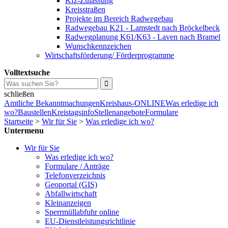
Kfz-Zulassung
Kreisstraßen
Projekte im Bereich Radwegebau
Radwegebau K21 - Lamstedt nach Bröckelbeck
Radwegplanung K61/K63 - Laven nach Bramel
Wunschkennzeichen
Wirtschaftsförderung/ Förderprogramme
Volltextsuche
schließen
Amtliche Bekanntmachungen
Kreishaus-ONLINE
Was erledige ich
wo?
Baustellen
Kreistagsinfo
Stellenangebote
Formulare
Startseite
>
Wir für Sie
>
Was erledige ich wo?
Untermenu
Wir für Sie
Was erledige ich wo?
Formulare / Anträge
Telefonverzeichnis
Geoportal (GIS)
Abfallwirtschaft
Kleinanzeigen
Sperrmüllabfuhr online
EU-Dienstleistungsrichtlinie