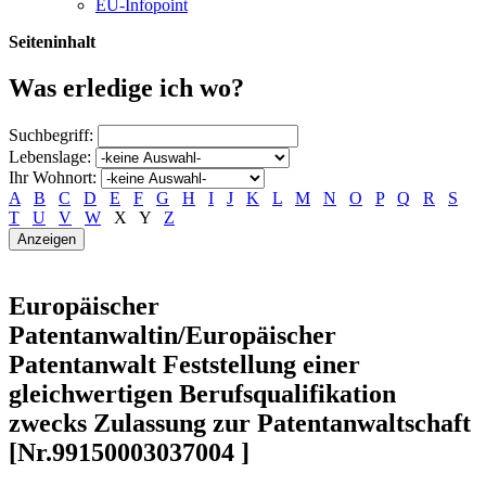
EU-Infopoint
Seiteninhalt
Was erledige ich wo?
Suchbegriff:
Lebenslage:
Ihr Wohnort:
A
B
C
D
E
F
G
H
I
J
K
L
M
N
O
P
Q
R
S
T
U
V
W
X
Y
Z
Europäischer
Patentanwaltin/Europäischer
Patentanwalt Feststellung einer
gleichwertigen Berufsqualifikation
zwecks Zulassung zur Patentanwaltschaft
[Nr.99150003037004 ]