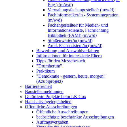
Eng.) (m/w/d)
Verwaltungsfachangestellte/r (m/w/d)
Fachinformatiker/in - Systemintegration
(m/w/d)
Fachangestellte/r für Medien- und
Informationsdienste, Fachrichtung
Bibliothek (FAMI) (m/w/d)
Straßenwärter/in (m/w/d)
Amtl. Fachassistent/in (m/w/d)
Bewerbung und Auswahlverfahren
Informationen für interessierte Eltern
Tipps für den Messebesuch
"Drumherum"
Praktikum
"Demokratie - gestern, heute, morgen"
(Azubiprojekt)
Barrierefreiheit
Baustellenmeldungen
Geförderte Projekte beim LK Cux
Haushaltsangelegenheiten
Öffentliche Ausschreibungen
Öffentliche Ausschreibungen
beabsichtigte beschränkte Ausschreibungen
Auftragsvergaben