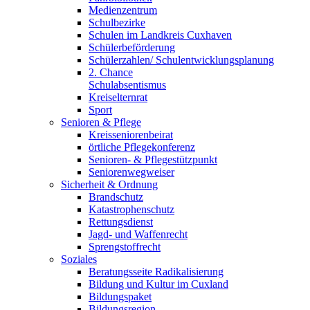
Medienzentrum
Schulbezirke
Schulen im Landkreis Cuxhaven
Schülerbeförderung
Schülerzahlen/ Schulentwicklungsplanung
2. Chance
Schulabsentismus
Kreiselternrat
Sport
Senioren & Pflege
Kreisseniorenbeirat
örtliche Pflegekonferenz
Senioren- & Pflegestützpunkt
Seniorenwegweiser
Sicherheit & Ordnung
Brandschutz
Katastrophenschutz
Rettungsdienst
Jagd- und Waffenrecht
Sprengstoffrecht
Soziales
Beratungsseite Radikalisierung
Bildung und Kultur im Cuxland
Bildungspaket
Bildungsregion