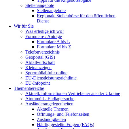
Tipps für die Angebotsabgabe
Stellenangebote
Stellenangebote
Regionale Stellenbörse für den öffentlichen
Dienst
Wir für Sie
Was erledige ich wo?
Formulare / Anträge
Formulare A bis L
Formulare M bis Z
Telefonverzeichnis
Geoportal (GIS)
Abfallwirtschaft
Kleinanzeigen
Sperrmüllabfuhr online
EU-Dienstleistungsrichtlinie
EU-Infopoint
Themenbereiche
Aktuell: Informationen Vertriebener aus der Ukraine
Atommüll - Endlagersuche
Ausländerangelegenheiten
Aktuelle Themen
Öffnungs- und Telefonzeiten
Zuständigkeiten
Häufig gestellte Fragen (FAQs)