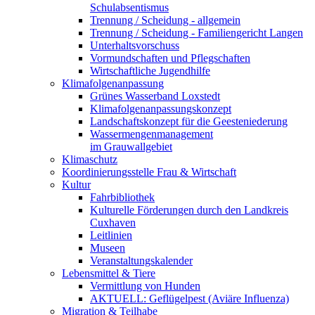
Schulabsentismus
Trennung / Scheidung - allgemein
Trennung / Scheidung - Familiengericht Langen
Unterhaltsvorschuss
Vormundschaften und Pflegschaften
Wirtschaftliche Jugendhilfe
Klimafolgenanpassung
Grünes Wasserband Loxstedt
Klimafolgenanpassungskonzept
Landschaftskonzept für die Geesteniederung
Wassermengenmanagement
im Grauwallgebiet
Klimaschutz
Koordinierungsstelle Frau & Wirtschaft
Kultur
Fahrbibliothek
Kulturelle Förderungen durch den Landkreis
Cuxhaven
Leitlinien
Museen
Veranstaltungskalender
Lebensmittel & Tiere
Vermittlung von Hunden
AKTUELL: Geflügelpest (Aviäre Influenza)
Migration & Teilhabe