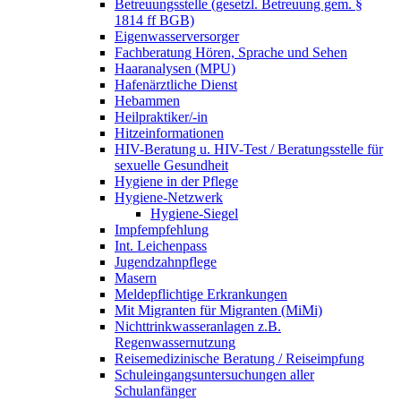
Betreuungsstelle (gesetzl. Betreuung gem. §
1814 ff BGB)
Eigenwasserversorger
Fachberatung Hören, Sprache und Sehen
Haaranalysen (MPU)
Hafenärztliche Dienst
Hebammen
Heilpraktiker/-in
Hitzeinformationen
HIV-Beratung u. HIV-Test / Beratungsstelle für
sexuelle Gesundheit
Hygiene in der Pflege
Hygiene-Netzwerk
Hygiene-Siegel
Impfempfehlung
Int. Leichenpass
Jugendzahnpflege
Masern
Meldepflichtige Erkrankungen
Mit Migranten für Migranten (MiMi)
Nichttrinkwasseranlagen z.B.
Regenwassernutzung
Reisemedizinische Beratung / Reiseimpfung
Schuleingangsuntersuchungen aller
Schulanfänger