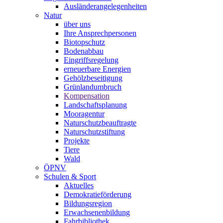
Ausländerangelegenheiten
Natur
über uns
Ihre Ansprechpersonen
Biotopschutz
Bodenabbau
Eingriffsregelung
erneuerbare Energien
Gehölzbeseitigung
Grünlandumbruch
Kompensation
Landschaftsplanung
Mooragentur
Naturschutzbeauftragte
Naturschutzstiftung
Projekte
Tiere
Wald
ÖPNV
Schulen & Sport
Aktuelles
Demokratieförderung
Bildungsregion
Erwachsenenbildung
Fahrbibliothek