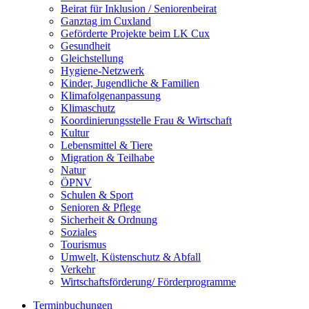
Beirat für Inklusion / Seniorenbeirat
Ganztag im Cuxland
Geförderte Projekte beim LK Cux
Gesundheit
Gleichstellung
Hygiene-Netzwerk
Kinder, Jugendliche & Familien
Klimafolgenanpassung
Klimaschutz
Koordinierungsstelle Frau & Wirtschaft
Kultur
Lebensmittel & Tiere
Migration & Teilhabe
Natur
ÖPNV
Schulen & Sport
Senioren & Pflege
Sicherheit & Ordnung
Soziales
Tourismus
Umwelt, Küstenschutz & Abfall
Verkehr
Wirtschaftsförderung/ Förderprogramme
Terminbuchungen