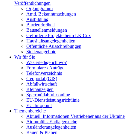
Veröffentlichungen
Organigramm
Amtl. Bekanntmachungen
Ausbildung
Barrierefreiheit
Baustellenmeldungen
Geförderte Projekte beim LK Cux
Haushaltsangelegenheiten
Öffentliche Ausschreibungen
Stellenangebote
Wir für Sie
Was erledige ich wo?
Formulare / Anträge
Telefonverzeichnis
Geoportal (GIS)
Abfallwirtschaft
Kleinanzeigen
Sperrmüllabfuhr online
EU-Dienstleistungsrichtlinie
EU-Infopoint
Themenbereiche
Aktuell: Informationen Vertriebener aus der Ukraine
Atommüll - Endlagersuche
Ausländerangelegenheiten
Bauen & Planen