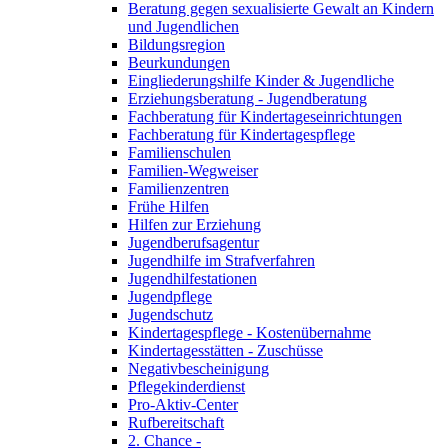
Beratung gegen sexualisierte Gewalt an Kindern
und Jugendlichen
Bildungsregion
Beurkundungen
Eingliederungshilfe Kinder & Jugendliche
Erziehungsberatung - Jugendberatung
Fachberatung für Kindertageseinrichtungen
Fachberatung für Kindertagespflege
Familienschulen
Familien-Wegweiser
Familienzentren
Frühe Hilfen
Hilfen zur Erziehung
Jugendberufsagentur
Jugendhilfe im Strafverfahren
Jugendhilfestationen
Jugendpflege
Jugendschutz
Kindertagespflege - Kostenübernahme
Kindertagesstätten - Zuschüsse
Negativbescheinigung
Pflegekinderdienst
Pro-Aktiv-Center
Rufbereitschaft
2. Chance -