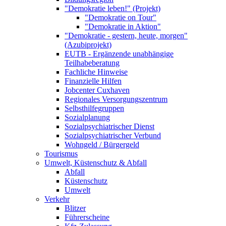
"Demokratie leben!" (Projekt)
"Demokratie on Tour"
"Demokratie in Aktion"
"Demokratie - gestern, heute, morgen"
(Azubiprojekt)
EUTB - Ergänzende unabhängige
Teilhabeberatung
Fachliche Hinweise
Finanzielle Hilfen
Jobcenter Cuxhaven
Regionales Versorgungszentrum
Selbsthilfegruppen
Sozialplanung
Sozialpsychiatrischer Dienst
Sozialpsychiatrischer Verbund
Wohngeld / Bürgergeld
Tourismus
Umwelt, Küstenschutz & Abfall
Abfall
Küstenschutz
Umwelt
Verkehr
Blitzer
Führerscheine