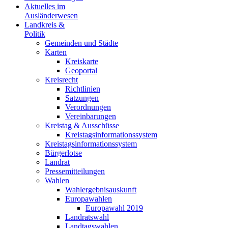
Aktuelles im
Ausländerwesen
Landkreis &
Politik
Gemeinden und Städte
Karten
Kreiskarte
Geoportal
Kreisrecht
Richtlinien
Satzungen
Verordnungen
Vereinbarungen
Kreistag & Ausschüsse
Kreistagsinformationssystem
Kreistagsinformationssystem
Bürgerlotse
Landrat
Pressemitteilungen
Wahlen
Wahlergebnisauskunft
Europawahlen
Europawahl 2019
Landratswahl
Landtagswahlen