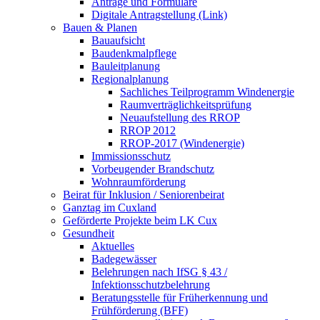
Anträge und Formulare
Digitale Antragstellung (Link)
Bauen & Planen
Bauaufsicht
Baudenkmalpflege
Bauleitplanung
Regionalplanung
Sachliches Teilprogramm Windenergie
Raumverträglichkeitsprüfung
Neuaufstellung des RROP
RROP 2012
RROP-2017 (Windenergie)
Immissionsschutz
Vorbeugender Brandschutz
Wohnraumförderung
Beirat für Inklusion / Seniorenbeirat
Ganztag im Cuxland
Geförderte Projekte beim LK Cux
Gesundheit
Aktuelles
Badegewässer
Belehrungen nach IfSG § 43 /
Infektionsschutzbelehrung
Beratungsstelle für Früherkennung und
Frühförderung (BFF)