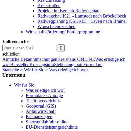
Kfz-Zulassung
Kreisstraßen
Projekte im Bereich Radwegebau
Radwegebau K21 - Lamstedt nach Bröckelbeck
Radwegplanung K61/K63 - Laven nach Bramel
Wunschkennzeichen
Wirtschaftsförderung/ Förderprogramme
Volltextsuche
schließen
Amtliche Bekanntmachungen
Kreishaus-ONLINE
Was erledige ich
wo?
Baustellen
Kreistagsinfo
Stellenangebote
Formulare
Startseite
>
Wir für Sie
>
Was erledige ich wo?
Untermenu
Wir für Sie
Was erledige ich wo?
Formulare / Anträge
Telefonverzeichnis
Geoportal (GIS)
Abfallwirtschaft
Kleinanzeigen
Sperrmüllabfuhr online
EU-Dienstleistungsrichtlinie