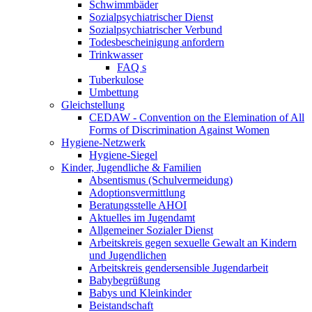
Schwimmbäder
Sozialpsychiatrischer Dienst
Sozialpsychiatrischer Verbund
Todesbescheinigung anfordern
Trinkwasser
FAQ s
Tuberkulose
Umbettung
Gleichstellung
CEDAW - Convention on the Elemination of All
Forms of Discrimination Against Women
Hygiene-Netzwerk
Hygiene-Siegel
Kinder, Jugendliche & Familien
Absentismus (Schulvermeidung)
Adoptionsvermittlung
Beratungsstelle AHOI
Aktuelles im Jugendamt
Allgemeiner Sozialer Dienst
Arbeitskreis gegen sexuelle Gewalt an Kindern
und Jugendlichen
Arbeitskreis gendersensible Jugendarbeit
Babybegrüßung
Babys und Kleinkinder
Beistandschaft