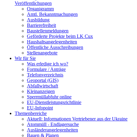
Veröffentlichungen
Organigramm
Amtl. Bekanntmachungen
Ausbildung
Barrierefreiheit
Baustellenmeldungen
Geförderte Projekte beim LK Cux
Haushaltsangelegenheiten
Öffentliche Ausschreibungen
Stellenangebote
Wir für Sie
Was erledige ich wo?
Formulare / Anträge
Telefonverzeichnis
Geoportal (GIS)
Abfallwirtschaft
Kleinanzeigen
Sperrmüllabfuhr online
EU-Dienstleistungsrichtlinie
EU-Infopoint
Themenbereiche
Aktuell: Informationen Vertriebener aus der Ukraine
Atommüll - Endlagersuche
Ausländerangelegenheiten
Bauen & Planen