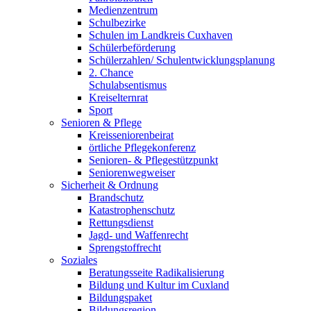
Medienzentrum
Schulbezirke
Schulen im Landkreis Cuxhaven
Schülerbeförderung
Schülerzahlen/ Schulentwicklungsplanung
2. Chance
Schulabsentismus
Kreiselternrat
Sport
Senioren & Pflege
Kreisseniorenbeirat
örtliche Pflegekonferenz
Senioren- & Pflegestützpunkt
Seniorenwegweiser
Sicherheit & Ordnung
Brandschutz
Katastrophenschutz
Rettungsdienst
Jagd- und Waffenrecht
Sprengstoffrecht
Soziales
Beratungsseite Radikalisierung
Bildung und Kultur im Cuxland
Bildungspaket
Bildungsregion