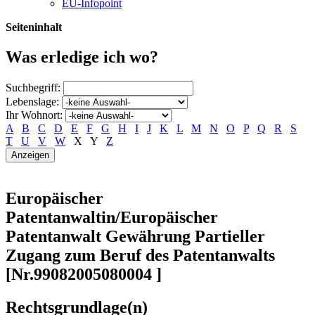
EU-Infopoint
Seiteninhalt
Was erledige ich wo?
Suchbegriff:
Lebenslage:
Ihr Wohnort:
A
B
C
D
E
F
G
H
I
J
K
L
M
N
O
P
Q
R
S
T
U
V
W
X
Y
Z
Europäischer
Patentanwaltin/Europäischer
Patentanwalt Gewährung Partieller
Zugang zum Beruf des Patentanwalts
[Nr.99082005080004 ]
Rechtsgrundlage(n)