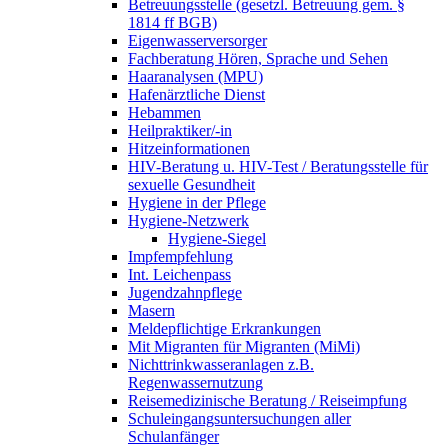
Betreuungsstelle (gesetzl. Betreuung gem. §
1814 ff BGB)
Eigenwasserversorger
Fachberatung Hören, Sprache und Sehen
Haaranalysen (MPU)
Hafenärztliche Dienst
Hebammen
Heilpraktiker/-in
Hitzeinformationen
HIV-Beratung u. HIV-Test / Beratungsstelle für
sexuelle Gesundheit
Hygiene in der Pflege
Hygiene-Netzwerk
Hygiene-Siegel
Impfempfehlung
Int. Leichenpass
Jugendzahnpflege
Masern
Meldepflichtige Erkrankungen
Mit Migranten für Migranten (MiMi)
Nichttrinkwasseranlagen z.B.
Regenwassernutzung
Reisemedizinische Beratung / Reiseimpfung
Schuleingangsuntersuchungen aller
Schulanfänger