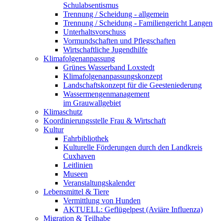
Schulabsentismus
Trennung / Scheidung - allgemein
Trennung / Scheidung - Familiengericht Langen
Unterhaltsvorschuss
Vormundschaften und Pflegschaften
Wirtschaftliche Jugendhilfe
Klimafolgenanpassung
Grünes Wasserband Loxstedt
Klimafolgenanpassungskonzept
Landschaftskonzept für die Geesteniederung
Wassermengenmanagement
im Grauwallgebiet
Klimaschutz
Koordinierungsstelle Frau & Wirtschaft
Kultur
Fahrbibliothek
Kulturelle Förderungen durch den Landkreis
Cuxhaven
Leitlinien
Museen
Veranstaltungskalender
Lebensmittel & Tiere
Vermittlung von Hunden
AKTUELL: Geflügelpest (Aviäre Influenza)
Migration & Teilhabe