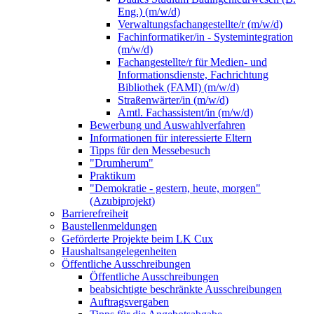
Eng.) (m/w/d)
Verwaltungsfachangestellte/r (m/w/d)
Fachinformatiker/in - Systemintegration
(m/w/d)
Fachangestellte/r für Medien- und
Informationsdienste, Fachrichtung
Bibliothek (FAMI) (m/w/d)
Straßenwärter/in (m/w/d)
Amtl. Fachassistent/in (m/w/d)
Bewerbung und Auswahlverfahren
Informationen für interessierte Eltern
Tipps für den Messebesuch
"Drumherum"
Praktikum
"Demokratie - gestern, heute, morgen"
(Azubiprojekt)
Barrierefreiheit
Baustellenmeldungen
Geförderte Projekte beim LK Cux
Haushaltsangelegenheiten
Öffentliche Ausschreibungen
Öffentliche Ausschreibungen
beabsichtigte beschränkte Ausschreibungen
Auftragsvergaben