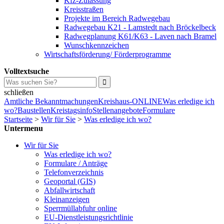
Kfz-Zulassung
Kreisstraßen
Projekte im Bereich Radwegebau
Radwegebau K21 - Lamstedt nach Bröckelbeck
Radwegplanung K61/K63 - Laven nach Bramel
Wunschkennzeichen
Wirtschaftsförderung/ Förderprogramme
Volltextsuche
schließen
Amtliche Bekanntmachungen
Kreishaus-ONLINE
Was erledige ich
wo?
Baustellen
Kreistagsinfo
Stellenangebote
Formulare
Startseite
>
Wir für Sie
>
Was erledige ich wo?
Untermenu
Wir für Sie
Was erledige ich wo?
Formulare / Anträge
Telefonverzeichnis
Geoportal (GIS)
Abfallwirtschaft
Kleinanzeigen
Sperrmüllabfuhr online
EU-Dienstleistungsrichtlinie