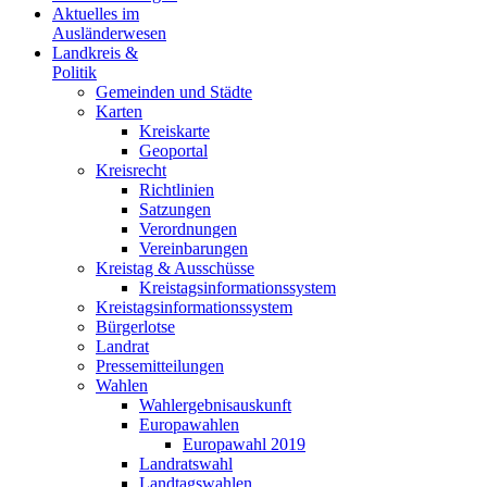
Aktuelles im
Ausländerwesen
Landkreis &
Politik
Gemeinden und Städte
Karten
Kreiskarte
Geoportal
Kreisrecht
Richtlinien
Satzungen
Verordnungen
Vereinbarungen
Kreistag & Ausschüsse
Kreistagsinformationssystem
Kreistagsinformationssystem
Bürgerlotse
Landrat
Pressemitteilungen
Wahlen
Wahlergebnisauskunft
Europawahlen
Europawahl 2019
Landratswahl
Landtagswahlen