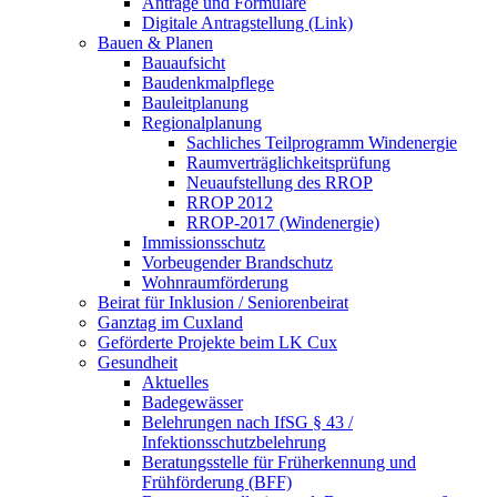
Anträge und Formulare
Digitale Antragstellung (Link)
Bauen & Planen
Bauaufsicht
Baudenkmalpflege
Bauleitplanung
Regionalplanung
Sachliches Teilprogramm Windenergie
Raumverträglichkeitsprüfung
Neuaufstellung des RROP
RROP 2012
RROP-2017 (Windenergie)
Immissionsschutz
Vorbeugender Brandschutz
Wohnraumförderung
Beirat für Inklusion / Seniorenbeirat
Ganztag im Cuxland
Geförderte Projekte beim LK Cux
Gesundheit
Aktuelles
Badegewässer
Belehrungen nach IfSG § 43 /
Infektionsschutzbelehrung
Beratungsstelle für Früherkennung und
Frühförderung (BFF)