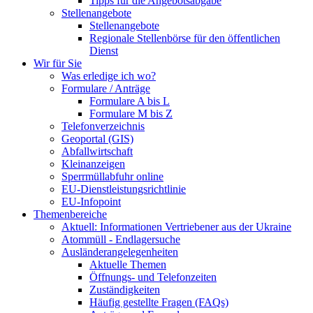
Tipps für die Angebotsabgabe
Stellenangebote
Stellenangebote
Regionale Stellenbörse für den öffentlichen
Dienst
Wir für Sie
Was erledige ich wo?
Formulare / Anträge
Formulare A bis L
Formulare M bis Z
Telefonverzeichnis
Geoportal (GIS)
Abfallwirtschaft
Kleinanzeigen
Sperrmüllabfuhr online
EU-Dienstleistungsrichtlinie
EU-Infopoint
Themenbereiche
Aktuell: Informationen Vertriebener aus der Ukraine
Atommüll - Endlagersuche
Ausländerangelegenheiten
Aktuelle Themen
Öffnungs- und Telefonzeiten
Zuständigkeiten
Häufig gestellte Fragen (FAQs)