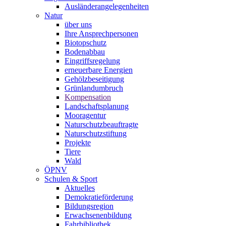
Ausländerangelegenheiten
Natur
über uns
Ihre Ansprechpersonen
Biotopschutz
Bodenabbau
Eingriffsregelung
erneuerbare Energien
Gehölzbeseitigung
Grünlandumbruch
Kompensation
Landschaftsplanung
Mooragentur
Naturschutzbeauftragte
Naturschutzstiftung
Projekte
Tiere
Wald
ÖPNV
Schulen & Sport
Aktuelles
Demokratieförderung
Bildungsregion
Erwachsenenbildung
Fahrbibliothek