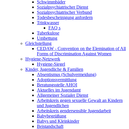
Schwimmbäder
Sozialpsychiatrischer Dienst
Sozialpsychiatrischer Verbund
Todesbescheinigung anfordern
Trinkwasser
FAQ s
Tuberkulose
Umbettung
Gleichstellung
CEDAW - Convention on the Elemination of All
Forms of Discrimination Against Women
Hygiene-Netzwerk
Hygiene-Siegel
Kinder, Jugendliche & Familien
Absentismus (Schulvermeidung)
Adoptionsvermittlung
Beratungsstelle AHOI
Aktuelles im Jugendamt
Allgemeiner Sozialer Dienst
Arbeitskreis gegen sexuelle Gewalt an Kindern
und Jugendlichen
Arbeitskreis gendersensible Jugendarbeit
Babybegrüßung
Babys und Kleinkinder
Beistandschaft