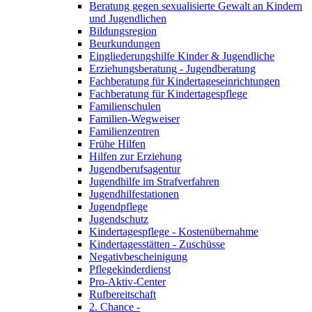
Beratung gegen sexualisierte Gewalt an Kindern
und Jugendlichen
Bildungsregion
Beurkundungen
Eingliederungshilfe Kinder & Jugendliche
Erziehungsberatung - Jugendberatung
Fachberatung für Kindertageseinrichtungen
Fachberatung für Kindertagespflege
Familienschulen
Familien-Wegweiser
Familienzentren
Frühe Hilfen
Hilfen zur Erziehung
Jugendberufsagentur
Jugendhilfe im Strafverfahren
Jugendhilfestationen
Jugendpflege
Jugendschutz
Kindertagespflege - Kostenübernahme
Kindertagesstätten - Zuschüsse
Negativbescheinigung
Pflegekinderdienst
Pro-Aktiv-Center
Rufbereitschaft
2. Chance -