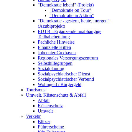
"Demokratie leben!" (Projekt)
"Demokratie on Tour"
"Demokratie in Aktion"
"Demokratie - gestern, heute, morgen"
(Azubiprojekt)
EUTB - Ergänzende unabhängige
Teilhabeberatung
Fachliche Hinweise
Finanzielle Hilfen
Jobcenter Cuxhaven
Regionales Versorgungszentrum
Selbsthilfegruppen
Sozialplanung
Sozialpsychiatrischer Dienst
Sozialpsychiatrischer Verbund
Wohngeld / Bürgergeld
Tourismus
Umwelt, Küstenschutz & Abfall
Abfall
Küstenschutz
Umwelt
Verkehr
Blitzer
Führerscheine