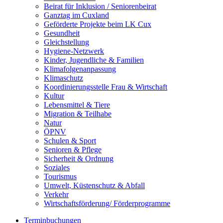
Beirat für Inklusion / Seniorenbeirat
Ganztag im Cuxland
Geförderte Projekte beim LK Cux
Gesundheit
Gleichstellung
Hygiene-Netzwerk
Kinder, Jugendliche & Familien
Klimafolgenanpassung
Klimaschutz
Koordinierungsstelle Frau & Wirtschaft
Kultur
Lebensmittel & Tiere
Migration & Teilhabe
Natur
ÖPNV
Schulen & Sport
Senioren & Pflege
Sicherheit & Ordnung
Soziales
Tourismus
Umwelt, Küstenschutz & Abfall
Verkehr
Wirtschaftsförderung/ Förderprogramme
Terminbuchungen