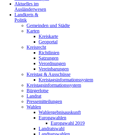
Aktuelles im
Ausländerwesen
Landkreis &
Politik
Gemeinden und Städte
Karten
Kreiskarte
Geoportal
Kreisrecht
Richtlinien
Satzungen
Verordnungen
Vereinbarungen
Kreistag & Ausschüsse
Kreistagsinformationssystem
Kreistagsinformationssystem
Bürgerlotse
Landrat
Pressemitteilungen
Wahlen
Wahlergebnisauskunft
Europawahlen
Europawahl 2019
Landratswahl
Landtagswahlen