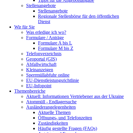
Tipps für die Angebotsabgabe
Stellenangebote
Stellenangebote
Regionale Stellenbörse für den öffentlichen
Dienst
Wir für Sie
Was erledige ich wo?
Formulare / Anträge
Formulare A bis L
Formulare M bis Z
Telefonverzeichnis
Geoportal (GIS)
Abfallwirtschaft
Kleinanzeigen
Sperrmüllabfuhr online
EU-Dienstleistungsrichtlinie
EU-Infopoint
Themenbereiche
Aktuell: Informationen Vertriebener aus der Ukraine
Atommüll - Endlagersuche
Ausländerangelegenheiten
Aktuelle Themen
Öffnungs- und Telefonzeiten
Zuständigkeiten
Häufig gestellte Fragen (FAQs)