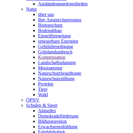
Ausländerangelegenheiten
Natur
über uns
Ihre Ansprechpersonen
Biotopschutz
Bodenabbau
Eingriffsregelung
erneuerbare Energien
Gehölzbeseitigung
Grünlandumbruch
Kompensation
Landschaftsplanung
Mooragentur
Naturschutzbeauftragte
Naturschutzstiftung
Projekte
Tiere
Wald
ÖPNV
Schulen & Sport
Aktuelles
Demokratieförderung
Bildungsregion
Erwachsenenbildung
Fahrbibliothek