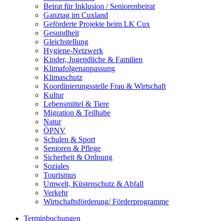
Beirat für Inklusion / Seniorenbeirat
Ganztag im Cuxland
Geförderte Projekte beim LK Cux
Gesundheit
Gleichstellung
Hygiene-Netzwerk
Kinder, Jugendliche & Familien
Klimafolgenanpassung
Klimaschutz
Koordinierungsstelle Frau & Wirtschaft
Kultur
Lebensmittel & Tiere
Migration & Teilhabe
Natur
ÖPNV
Schulen & Sport
Senioren & Pflege
Sicherheit & Ordnung
Soziales
Tourismus
Umwelt, Küstenschutz & Abfall
Verkehr
Wirtschaftsförderung/ Förderprogramme
Terminbuchungen