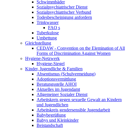
Schwimmbäder
Sozialpsychiatrischer Dienst
Sozialpsychiatrischer Verbund
Todesbescheinigung anfordern
Trinkwasser
FAQ s
Tuberkulose
Umbettung
Gleichstellung
CEDAW - Convention on the Elemination of All
Forms of Discrimination Against Women
Hygiene-Netzwerk
Hygiene-Siegel
Kinder, Jugendliche & Familien
Absentismus (Schulvermeidung)
Adoptionsvermittlung
Beratungsstelle AHOI
Aktuelles im Jugendamt
Allgemeiner Sozialer Dienst
Arbeitskreis gegen sexuelle Gewalt an Kindern
und Jugendlichen
Arbeitskreis gendersensible Jugendarbeit
Babybegrüßung
Babys und Kleinkinder
Beistandschaft