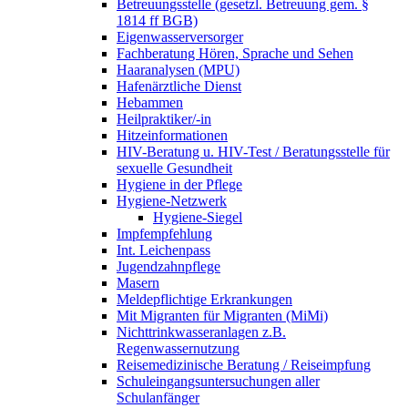
Betreuungsstelle (gesetzl. Betreuung gem. §
1814 ff BGB)
Eigenwasserversorger
Fachberatung Hören, Sprache und Sehen
Haaranalysen (MPU)
Hafenärztliche Dienst
Hebammen
Heilpraktiker/-in
Hitzeinformationen
HIV-Beratung u. HIV-Test / Beratungsstelle für
sexuelle Gesundheit
Hygiene in der Pflege
Hygiene-Netzwerk
Hygiene-Siegel
Impfempfehlung
Int. Leichenpass
Jugendzahnpflege
Masern
Meldepflichtige Erkrankungen
Mit Migranten für Migranten (MiMi)
Nichttrinkwasseranlagen z.B.
Regenwassernutzung
Reisemedizinische Beratung / Reiseimpfung
Schuleingangsuntersuchungen aller
Schulanfänger