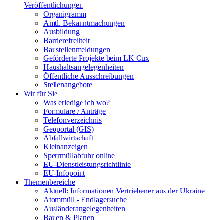
Veröffentlichungen
Organigramm
Amtl. Bekanntmachungen
Ausbildung
Barrierefreiheit
Baustellenmeldungen
Geförderte Projekte beim LK Cux
Haushaltsangelegenheiten
Öffentliche Ausschreibungen
Stellenangebote
Wir für Sie
Was erledige ich wo?
Formulare / Anträge
Telefonverzeichnis
Geoportal (GIS)
Abfallwirtschaft
Kleinanzeigen
Sperrmüllabfuhr online
EU-Dienstleistungsrichtlinie
EU-Infopoint
Themenbereiche
Aktuell: Informationen Vertriebener aus der Ukraine
Atommüll - Endlagersuche
Ausländerangelegenheiten
Bauen & Planen