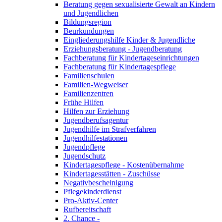
Beratung gegen sexualisierte Gewalt an Kindern
und Jugendlichen
Bildungsregion
Beurkundungen
Eingliederungshilfe Kinder & Jugendliche
Erziehungsberatung - Jugendberatung
Fachberatung für Kindertageseinrichtungen
Fachberatung für Kindertagespflege
Familienschulen
Familien-Wegweiser
Familienzentren
Frühe Hilfen
Hilfen zur Erziehung
Jugendberufsagentur
Jugendhilfe im Strafverfahren
Jugendhilfestationen
Jugendpflege
Jugendschutz
Kindertagespflege - Kostenübernahme
Kindertagesstätten - Zuschüsse
Negativbescheinigung
Pflegekinderdienst
Pro-Aktiv-Center
Rufbereitschaft
2. Chance -