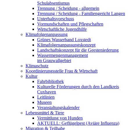
Schulabsentismus
Trennung / Scheidung - allgemein
Trennung / Scheidung - Familiengericht Langen
Unterhaltsvorschuss
Vormundschaften und Pflegschaften
Wirtschaftliche Jugendhilfe
Klimafolgenanpassung
Grünes Wasserband Loxstedt
Klimafolgenanpassungskonzept
Landschaftskonzept für die Geesteniederung
Wassermengenmanagement
im Grauwallgebiet
Klimaschutz
Koordinierungsstelle Frau & Wirtschaft
Kultur
Fahrbibliothek
Kulturelle Förderungen durch den Landkreis
Cuxhaven
Leitlinien
Museen
Veranstaltungskalender
Lebensmittel & Tiere
Vermittlung von Hunden
AKTUELL: Geflügelpest (Aviäre Influenza)
Migration & Teilhabe