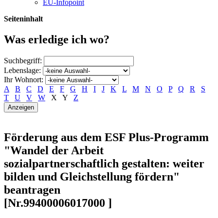
EU-Infopoint
Seiteninhalt
Was erledige ich wo?
Suchbegriff:
Lebenslage:
Ihr Wohnort:
A
B
C
D
E
F
G
H
I
J
K
L
M
N
O
P
Q
R
S
T
U
V
W
X
Y
Z
Förderung aus dem ESF Plus-Programm
"Wandel der Arbeit
sozialpartnerschaftlich gestalten: weiter
bilden und Gleichstellung fördern"
beantragen
[Nr.99400006017000 ]