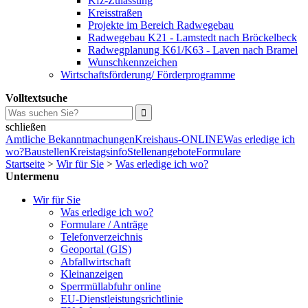
Kfz-Zulassung
Kreisstraßen
Projekte im Bereich Radwegebau
Radwegebau K21 - Lamstedt nach Bröckelbeck
Radwegplanung K61/K63 - Laven nach Bramel
Wunschkennzeichen
Wirtschaftsförderung/ Förderprogramme
Volltextsuche
schließen
Amtliche Bekanntmachungen
Kreishaus-ONLINE
Was erledige ich
wo?
Baustellen
Kreistagsinfo
Stellenangebote
Formulare
Startseite
>
Wir für Sie
>
Was erledige ich wo?
Untermenu
Wir für Sie
Was erledige ich wo?
Formulare / Anträge
Telefonverzeichnis
Geoportal (GIS)
Abfallwirtschaft
Kleinanzeigen
Sperrmüllabfuhr online
EU-Dienstleistungsrichtlinie