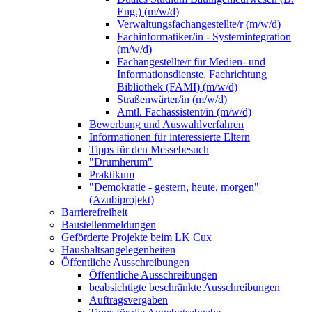
Eng.) (m/w/d)
Verwaltungsfachangestellte/r (m/w/d)
Fachinformatiker/in - Systemintegration
(m/w/d)
Fachangestellte/r für Medien- und
Informationsdienste, Fachrichtung
Bibliothek (FAMI) (m/w/d)
Straßenwärter/in (m/w/d)
Amtl. Fachassistent/in (m/w/d)
Bewerbung und Auswahlverfahren
Informationen für interessierte Eltern
Tipps für den Messebesuch
"Drumherum"
Praktikum
"Demokratie - gestern, heute, morgen"
(Azubiprojekt)
Barrierefreiheit
Baustellenmeldungen
Geförderte Projekte beim LK Cux
Haushaltsangelegenheiten
Öffentliche Ausschreibungen
Öffentliche Ausschreibungen
beabsichtigte beschränkte Ausschreibungen
Auftragsvergaben