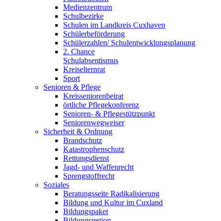
Medienzentrum
Schulbezirke
Schulen im Landkreis Cuxhaven
Schülerbeförderung
Schülerzahlen/ Schulentwicklungsplanung
2. Chance
Schulabsentismus
Kreiselternrat
Sport
Senioren & Pflege
Kreisseniorenbeirat
örtliche Pflegekonferenz
Senioren- & Pflegestützpunkt
Seniorenwegweiser
Sicherheit & Ordnung
Brandschutz
Katastrophenschutz
Rettungsdienst
Jagd- und Waffenrecht
Sprengstoffrecht
Soziales
Beratungsseite Radikalisierung
Bildung und Kultur im Cuxland
Bildungspaket
Bildungsregion