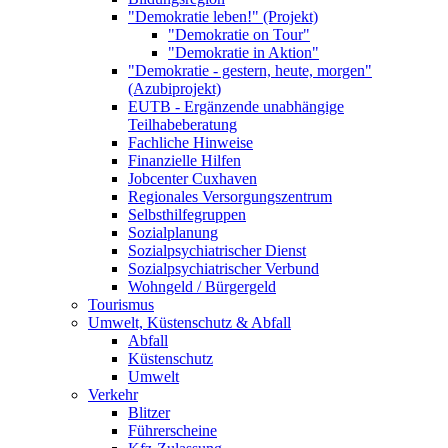
"Demokratie leben!" (Projekt)
"Demokratie on Tour"
"Demokratie in Aktion"
"Demokratie - gestern, heute, morgen"
(Azubiprojekt)
EUTB - Ergänzende unabhängige
Teilhabeberatung
Fachliche Hinweise
Finanzielle Hilfen
Jobcenter Cuxhaven
Regionales Versorgungszentrum
Selbsthilfegruppen
Sozialplanung
Sozialpsychiatrischer Dienst
Sozialpsychiatrischer Verbund
Wohngeld / Bürgergeld
Tourismus
Umwelt, Küstenschutz & Abfall
Abfall
Küstenschutz
Umwelt
Verkehr
Blitzer
Führerscheine