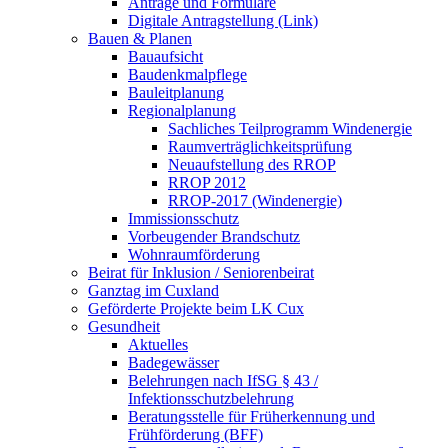
Anträge und Formulare
Digitale Antragstellung (Link)
Bauen & Planen
Bauaufsicht
Baudenkmalpflege
Bauleitplanung
Regionalplanung
Sachliches Teilprogramm Windenergie
Raumverträglichkeitsprüfung
Neuaufstellung des RROP
RROP 2012
RROP-2017 (Windenergie)
Immissionsschutz
Vorbeugender Brandschutz
Wohnraumförderung
Beirat für Inklusion / Seniorenbeirat
Ganztag im Cuxland
Geförderte Projekte beim LK Cux
Gesundheit
Aktuelles
Badegewässer
Belehrungen nach IfSG § 43 /
Infektionsschutzbelehrung
Beratungsstelle für Früherkennung und
Frühförderung (BFF)