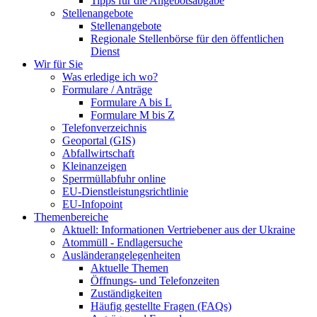
Tipps für die Angebotsabgabe
Stellenangebote
Stellenangebote
Regionale Stellenbörse für den öffentlichen
Dienst
Wir für Sie
Was erledige ich wo?
Formulare / Anträge
Formulare A bis L
Formulare M bis Z
Telefonverzeichnis
Geoportal (GIS)
Abfallwirtschaft
Kleinanzeigen
Sperrmüllabfuhr online
EU-Dienstleistungsrichtlinie
EU-Infopoint
Themenbereiche
Aktuell: Informationen Vertriebener aus der Ukraine
Atommüll - Endlagersuche
Ausländerangelegenheiten
Aktuelle Themen
Öffnungs- und Telefonzeiten
Zuständigkeiten
Häufig gestellte Fragen (FAQs)