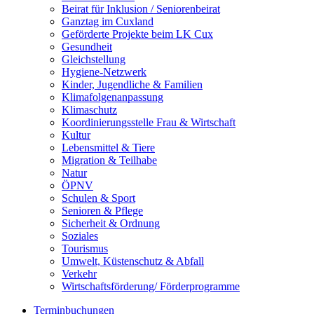
Beirat für Inklusion / Seniorenbeirat
Ganztag im Cuxland
Geförderte Projekte beim LK Cux
Gesundheit
Gleichstellung
Hygiene-Netzwerk
Kinder, Jugendliche & Familien
Klimafolgenanpassung
Klimaschutz
Koordinierungsstelle Frau & Wirtschaft
Kultur
Lebensmittel & Tiere
Migration & Teilhabe
Natur
ÖPNV
Schulen & Sport
Senioren & Pflege
Sicherheit & Ordnung
Soziales
Tourismus
Umwelt, Küstenschutz & Abfall
Verkehr
Wirtschaftsförderung/ Förderprogramme
Terminbuchungen