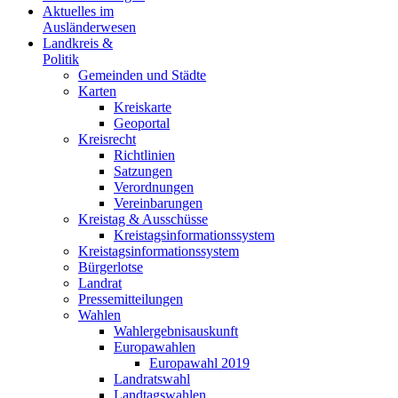
Aktuelles im
Ausländerwesen
Landkreis &
Politik
Gemeinden und Städte
Karten
Kreiskarte
Geoportal
Kreisrecht
Richtlinien
Satzungen
Verordnungen
Vereinbarungen
Kreistag & Ausschüsse
Kreistagsinformationssystem
Kreistagsinformationssystem
Bürgerlotse
Landrat
Pressemitteilungen
Wahlen
Wahlergebnisauskunft
Europawahlen
Europawahl 2019
Landratswahl
Landtagswahlen