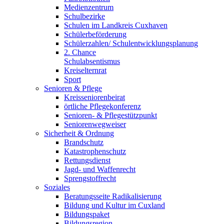
Medienzentrum
Schulbezirke
Schulen im Landkreis Cuxhaven
Schülerbeförderung
Schülerzahlen/ Schulentwicklungsplanung
2. Chance
Schulabsentismus
Kreiselternrat
Sport
Senioren & Pflege
Kreisseniorenbeirat
örtliche Pflegekonferenz
Senioren- & Pflegestützpunkt
Seniorenwegweiser
Sicherheit & Ordnung
Brandschutz
Katastrophenschutz
Rettungsdienst
Jagd- und Waffenrecht
Sprengstoffrecht
Soziales
Beratungsseite Radikalisierung
Bildung und Kultur im Cuxland
Bildungspaket
Bildungsregion