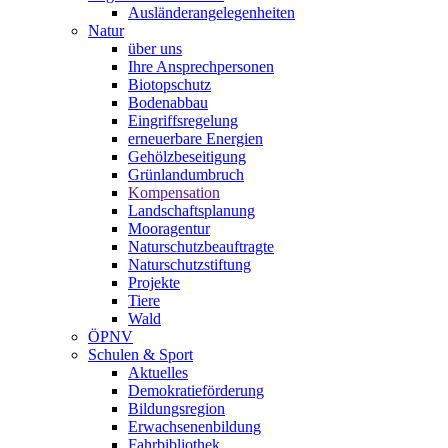
Ausländerangelegenheiten
Natur
über uns
Ihre Ansprechpersonen
Biotopschutz
Bodenabbau
Eingriffsregelung
erneuerbare Energien
Gehölzbeseitigung
Grünlandumbruch
Kompensation
Landschaftsplanung
Mooragentur
Naturschutzbeauftragte
Naturschutzstiftung
Projekte
Tiere
Wald
ÖPNV
Schulen & Sport
Aktuelles
Demokratieförderung
Bildungsregion
Erwachsenenbildung
Fahrbibliothek