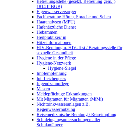
Betreuungsstelle (gesetzl. Betreuung gem. §
1814 ff BGB)
Eigenwasserversorger
Fachberatung Hören, Sprache und Sehen
Haaranalysen (MPU)
Hafenärztliche Dienst
Hebammen
Heilpraktiker/-in
Hitzeinformationen
HIV-Beratung u. HIV-Test / Beratungsstelle für
sexuelle Gesundheit
Hygiene in der Pflege
Hygiene-Netzwerk
Hygiene-Siegel
Impfempfehlung
Int. Leichenpass
Jugendzahnpflege
Masern
Meldepflichtige Erkrankungen
Mit Migranten für Migranten (MiMi)
Nichttrinkwasseranlagen z.B.
Regenwassernutzung
Reisemedizinische Beratung / Reiseimpfung
Schuleingangsuntersuchungen aller
Schulanfänger