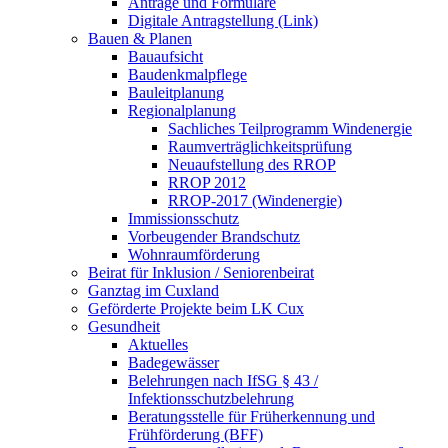
Anträge und Formulare
Digitale Antragstellung (Link)
Bauen & Planen
Bauaufsicht
Baudenkmalpflege
Bauleitplanung
Regionalplanung
Sachliches Teilprogramm Windenergie
Raumverträglichkeitsprüfung
Neuaufstellung des RROP
RROP 2012
RROP-2017 (Windenergie)
Immissionsschutz
Vorbeugender Brandschutz
Wohnraumförderung
Beirat für Inklusion / Seniorenbeirat
Ganztag im Cuxland
Geförderte Projekte beim LK Cux
Gesundheit
Aktuelles
Badegewässer
Belehrungen nach IfSG § 43 /
Infektionsschutzbelehrung
Beratungsstelle für Früherkennung und
Frühförderung (BFF)