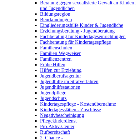
Beratung gegen sexualisierte Gewalt an Kindern
und Jugendlichen
Bildungsregion
Beurkundungen
Eingliederungshilfe Kinder & Jugendliche
Erziehungsberatung - Jugendberatung
Fachberatung für Kindertageseinrichtungen
Fachberatung für Kindertagespflege
Familienschulen
Familien-Wegweiser
Familienzentren
Frühe Hilfen
Hilfen zur Erziehung
Jugendberufsagentur
Jugendhilfe im Strafverfahren
Jugendhilfestationen
Jugendpflege
Jugendschutz
Kindertagespflege - Kostenübernahme
Kindertagesstätten - Zuschüsse
Negativbescheinigung
Pflegekinderdienst
Pro-Aktiv-Center
Rufbereitschaft
2. Chance -