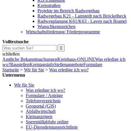
Kfz-Zulassung
Kreisstraßen
Projekte im Bereich Radwegebau
Radwegebau K21 - Lamstedt nach Bröckelbeck
Radwegplanung K61/K63 - Laven nach Bramel
Wunschkennzeichen
Wirtschaftsförderung/ Förderprogramme
Volltextsuche
schließen
Amtliche Bekanntmachungen
Kreishaus-ONLINE
Was erledige ich
wo?
Baustellen
Kreistagsinfo
Stellenangebote
Formulare
Startseite
>
Wir für Sie
>
Was erledige ich wo?
Untermenu
Wir für Sie
Was erledige ich wo?
Formulare / Anträge
Telefonverzeichnis
Geoportal (GIS)
Abfallwirtschaft
Kleinanzeigen
Sperrmüllabfuhr online
EU-Dienstleistungsrichtlinie