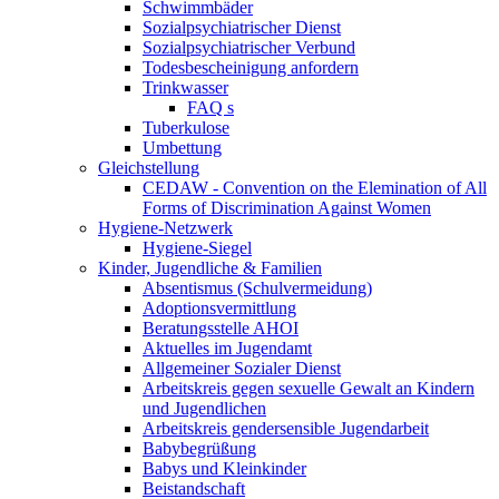
Schwimmbäder
Sozialpsychiatrischer Dienst
Sozialpsychiatrischer Verbund
Todesbescheinigung anfordern
Trinkwasser
FAQ s
Tuberkulose
Umbettung
Gleichstellung
CEDAW - Convention on the Elemination of All
Forms of Discrimination Against Women
Hygiene-Netzwerk
Hygiene-Siegel
Kinder, Jugendliche & Familien
Absentismus (Schulvermeidung)
Adoptionsvermittlung
Beratungsstelle AHOI
Aktuelles im Jugendamt
Allgemeiner Sozialer Dienst
Arbeitskreis gegen sexuelle Gewalt an Kindern
und Jugendlichen
Arbeitskreis gendersensible Jugendarbeit
Babybegrüßung
Babys und Kleinkinder
Beistandschaft