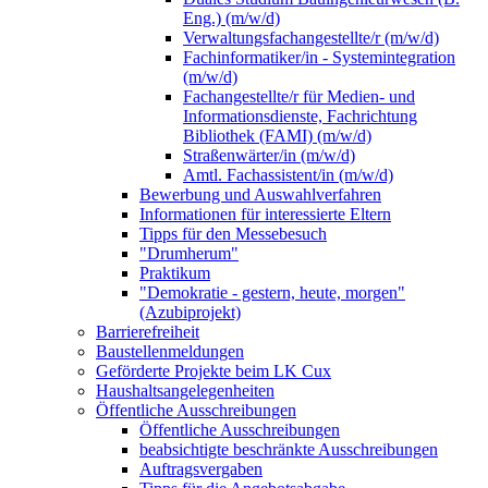
Eng.) (m/w/d)
Verwaltungsfachangestellte/r (m/w/d)
Fachinformatiker/in - Systemintegration
(m/w/d)
Fachangestellte/r für Medien- und
Informationsdienste, Fachrichtung
Bibliothek (FAMI) (m/w/d)
Straßenwärter/in (m/w/d)
Amtl. Fachassistent/in (m/w/d)
Bewerbung und Auswahlverfahren
Informationen für interessierte Eltern
Tipps für den Messebesuch
"Drumherum"
Praktikum
"Demokratie - gestern, heute, morgen"
(Azubiprojekt)
Barrierefreiheit
Baustellenmeldungen
Geförderte Projekte beim LK Cux
Haushaltsangelegenheiten
Öffentliche Ausschreibungen
Öffentliche Ausschreibungen
beabsichtigte beschränkte Ausschreibungen
Auftragsvergaben