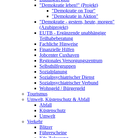
"Demokratie leben!" (Projekt)
"Demokratie on Tour"
"Demokratie in Aktion"
"Demokratie - gestern, heute, morgen"
(Azubiprojekt)
EUTB - Ergänzende unabhängige
Teilhabeberatung
Fachliche Hinweise
Finanzielle Hilfen
Jobcenter Cuxhaven
Regionales Versorgungszentrum
Selbsthilfegruppen
Sozialplanung
Sozialpsychiatrischer Dienst
Sozialpsychiatrischer Verbund
Wohngeld / Bürgergeld
Tourismus
Umwelt, Küstenschutz & Abfall
Abfall
Küstenschutz
Umwelt
Verkehr
Blitzer
Führerscheine