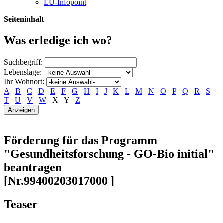
EU-Infopoint
Seiteninhalt
Was erledige ich wo?
Suchbegriff:
Lebenslage:
Ihr Wohnort:
A
B
C
D
E
F
G
H
I
J
K
L
M
N
O
P
Q
R
S
T
U
V
W
X
Y
Z
Förderung für das Programm
"Gesundheitsforschung - GO-Bio initial"
beantragen
[Nr.99400203017000 ]
Teaser