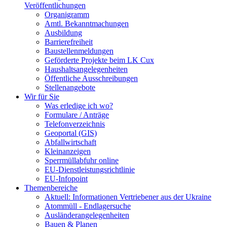
Veröffentlichungen
Organigramm
Amtl. Bekanntmachungen
Ausbildung
Barrierefreiheit
Baustellenmeldungen
Geförderte Projekte beim LK Cux
Haushaltsangelegenheiten
Öffentliche Ausschreibungen
Stellenangebote
Wir für Sie
Was erledige ich wo?
Formulare / Anträge
Telefonverzeichnis
Geoportal (GIS)
Abfallwirtschaft
Kleinanzeigen
Sperrmüllabfuhr online
EU-Dienstleistungsrichtlinie
EU-Infopoint
Themenbereiche
Aktuell: Informationen Vertriebener aus der Ukraine
Atommüll - Endlagersuche
Ausländerangelegenheiten
Bauen & Planen