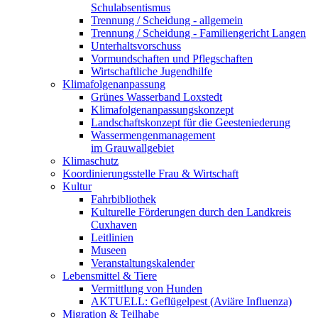
Schulabsentismus
Trennung / Scheidung - allgemein
Trennung / Scheidung - Familiengericht Langen
Unterhaltsvorschuss
Vormundschaften und Pflegschaften
Wirtschaftliche Jugendhilfe
Klimafolgenanpassung
Grünes Wasserband Loxstedt
Klimafolgenanpassungskonzept
Landschaftskonzept für die Geesteniederung
Wassermengenmanagement
im Grauwallgebiet
Klimaschutz
Koordinierungsstelle Frau & Wirtschaft
Kultur
Fahrbibliothek
Kulturelle Förderungen durch den Landkreis
Cuxhaven
Leitlinien
Museen
Veranstaltungskalender
Lebensmittel & Tiere
Vermittlung von Hunden
AKTUELL: Geflügelpest (Aviäre Influenza)
Migration & Teilhabe