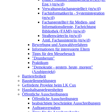
Eng.) (m/w/d)
Verwaltungsfachangestellte/r (m/w/d)
Fachinformatiker/in - Systemintegration
(m/w/d)
Fachangestellte/r für Medien- und
Informationsdienste, Fachrichtung
Bibliothek (FAMI) (m/w/d)
Straßenwärter/in (m/w/d)
Amtl. Fachassistent/in (m/w/d)
Bewerbung und Auswahlverfahren
Informationen für interessierte Eltern
Tipps für den Messebesuch
"Drumherum"
Praktikum
"Demokratie - gestern, heute, morgen"
(Azubiprojekt)
Barrierefreiheit
Baustellenmeldungen
Geförderte Projekte beim LK Cux
Haushaltsangelegenheiten
Öffentliche Ausschreibungen
Öffentliche Ausschreibungen
beabsichtigte beschränkte Ausschreibungen
Auftragsvergaben