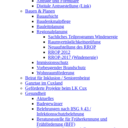
Anträge und Formulare
Digitale Antragstellung (Link)
Bauen & Planen
Bauaufsicht
Baudenkmalpflege
Bauleitplanung
Regionalplanung
Sachliches Teilprogramm Windenergie
Raumverträglichkeitsprüfung
Neuaufstellung des RROP
RROP 2012
RROP-2017 (Windenergie)
Immissionsschutz
Vorbeugender Brandschutz
Wohnraumförderung
Beirat für Inklusion / Seniorenbeirat
Ganztag im Cuxland
Geförderte Projekte beim LK Cux
Gesundheit
Aktuelles
Badegewässer
Belehrungen nach IfSG § 43 /
Infektionsschutzbelehrung
Beratungsstelle für Früherkennung und
Frühförderung (BFF)