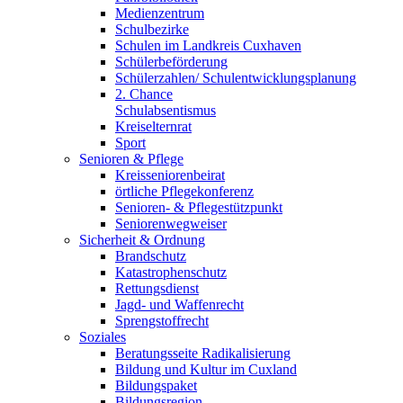
Medienzentrum
Schulbezirke
Schulen im Landkreis Cuxhaven
Schülerbeförderung
Schülerzahlen/ Schulentwicklungsplanung
2. Chance
Schulabsentismus
Kreiselternrat
Sport
Senioren & Pflege
Kreisseniorenbeirat
örtliche Pflegekonferenz
Senioren- & Pflegestützpunkt
Seniorenwegweiser
Sicherheit & Ordnung
Brandschutz
Katastrophenschutz
Rettungsdienst
Jagd- und Waffenrecht
Sprengstoffrecht
Soziales
Beratungsseite Radikalisierung
Bildung und Kultur im Cuxland
Bildungspaket
Bildungsregion