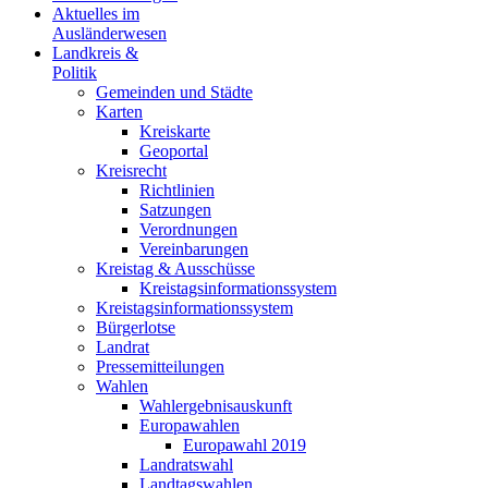
Aktuelles im
Ausländerwesen
Landkreis &
Politik
Gemeinden und Städte
Karten
Kreiskarte
Geoportal
Kreisrecht
Richtlinien
Satzungen
Verordnungen
Vereinbarungen
Kreistag & Ausschüsse
Kreistagsinformationssystem
Kreistagsinformationssystem
Bürgerlotse
Landrat
Pressemitteilungen
Wahlen
Wahlergebnisauskunft
Europawahlen
Europawahl 2019
Landratswahl
Landtagswahlen