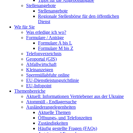
Tipps für die Angebotsabgabe
Stellenangebote
Stellenangebote
Regionale Stellenbörse für den öffentlichen
Dienst
Wir für Sie
Was erledige ich wo?
Formulare / Anträge
Formulare A bis L
Formulare M bis Z
Telefonverzeichnis
Geoportal (GIS)
Abfallwirtschaft
Kleinanzeigen
Sperrmüllabfuhr online
EU-Dienstleistungsrichtlinie
EU-Infopoint
Themenbereiche
Aktuell: Informationen Vertriebener aus der Ukraine
Atommüll - Endlagersuche
Ausländerangelegenheiten
Aktuelle Themen
Öffnungs- und Telefonzeiten
Zuständigkeiten
Häufig gestellte Fragen (FAQs)