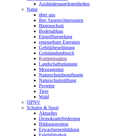
Ausländerangelegenheiten
Natur
über uns
Ihre Ansprechpersonen
Biotopschutz
Bodenabbau
Eingriffsregelung
erneuerbare Energien
Gehölzbeseitigung
Grünlandumbruch
Kompensation
Landschaftsplanung
Mooragentur
Naturschutzbeauftragte
Naturschutzstiftung
Projekte
Tiere
Wald
ÖPNV
Schulen & Sport
Aktuelles
Demokratieförderung
Bildungsregion
Erwachsenenbildung
Fahrbibliothek