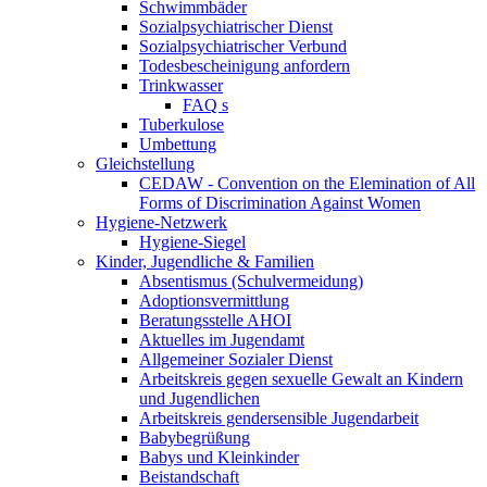
Schwimmbäder
Sozialpsychiatrischer Dienst
Sozialpsychiatrischer Verbund
Todesbescheinigung anfordern
Trinkwasser
FAQ s
Tuberkulose
Umbettung
Gleichstellung
CEDAW - Convention on the Elemination of All
Forms of Discrimination Against Women
Hygiene-Netzwerk
Hygiene-Siegel
Kinder, Jugendliche & Familien
Absentismus (Schulvermeidung)
Adoptionsvermittlung
Beratungsstelle AHOI
Aktuelles im Jugendamt
Allgemeiner Sozialer Dienst
Arbeitskreis gegen sexuelle Gewalt an Kindern
und Jugendlichen
Arbeitskreis gendersensible Jugendarbeit
Babybegrüßung
Babys und Kleinkinder
Beistandschaft