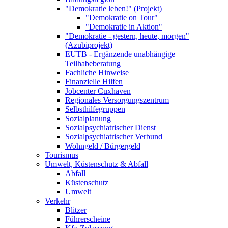
"Demokratie leben!" (Projekt)
"Demokratie on Tour"
"Demokratie in Aktion"
"Demokratie - gestern, heute, morgen"
(Azubiprojekt)
EUTB - Ergänzende unabhängige
Teilhabeberatung
Fachliche Hinweise
Finanzielle Hilfen
Jobcenter Cuxhaven
Regionales Versorgungszentrum
Selbsthilfegruppen
Sozialplanung
Sozialpsychiatrischer Dienst
Sozialpsychiatrischer Verbund
Wohngeld / Bürgergeld
Tourismus
Umwelt, Küstenschutz & Abfall
Abfall
Küstenschutz
Umwelt
Verkehr
Blitzer
Führerscheine