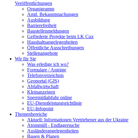
Veröffentlichungen
Organigramm
Amtl. Bekanntmachungen
Ausbildung
Barrierefreiheit
Baustellenmeldungen
Geförderte Projekte beim LK Cux
Haushaltsangelegenheiten
Öffentliche Ausschreibungen
Stellenangebote
Wir für Sie
Was erledige ich wo?
Formulare / Anträge
Telefonverzeichnis
Geoportal (GIS)
Abfallwirtschaft
Kleinanzeigen
Sperrmüllabfuhr online
EU-Dienstleistungsrichtlinie
EU-Infopoint
Themenbereiche
Aktuell: Informationen Vertriebener aus der Ukraine
Atommüll - Endlagersuche
Ausländerangelegenheiten
Bauen & Planen