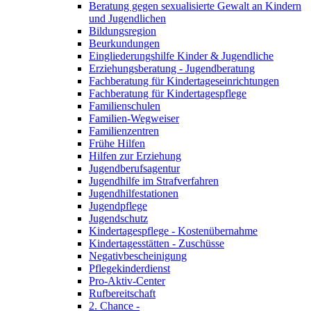
Beratung gegen sexualisierte Gewalt an Kindern
und Jugendlichen
Bildungsregion
Beurkundungen
Eingliederungshilfe Kinder & Jugendliche
Erziehungsberatung - Jugendberatung
Fachberatung für Kindertageseinrichtungen
Fachberatung für Kindertagespflege
Familienschulen
Familien-Wegweiser
Familienzentren
Frühe Hilfen
Hilfen zur Erziehung
Jugendberufsagentur
Jugendhilfe im Strafverfahren
Jugendhilfestationen
Jugendpflege
Jugendschutz
Kindertagespflege - Kostenübernahme
Kindertagesstätten - Zuschüsse
Negativbescheinigung
Pflegekinderdienst
Pro-Aktiv-Center
Rufbereitschaft
2. Chance -