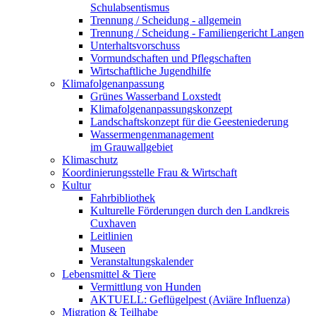
Schulabsentismus
Trennung / Scheidung - allgemein
Trennung / Scheidung - Familiengericht Langen
Unterhaltsvorschuss
Vormundschaften und Pflegschaften
Wirtschaftliche Jugendhilfe
Klimafolgenanpassung
Grünes Wasserband Loxstedt
Klimafolgenanpassungskonzept
Landschaftskonzept für die Geesteniederung
Wassermengenmanagement
im Grauwallgebiet
Klimaschutz
Koordinierungsstelle Frau & Wirtschaft
Kultur
Fahrbibliothek
Kulturelle Förderungen durch den Landkreis
Cuxhaven
Leitlinien
Museen
Veranstaltungskalender
Lebensmittel & Tiere
Vermittlung von Hunden
AKTUELL: Geflügelpest (Aviäre Influenza)
Migration & Teilhabe