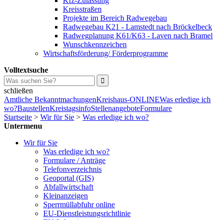
Kfz-Zulassung
Kreisstraßen
Projekte im Bereich Radwegebau
Radwegebau K21 - Lamstedt nach Bröckelbeck
Radwegplanung K61/K63 - Laven nach Bramel
Wunschkennzeichen
Wirtschaftsförderung/ Förderprogramme
Volltextsuche
schließen
Amtliche Bekanntmachungen
Kreishaus-ONLINE
Was erledige ich
wo?
Baustellen
Kreistagsinfo
Stellenangebote
Formulare
Startseite
>
Wir für Sie
>
Was erledige ich wo?
Untermenu
Wir für Sie
Was erledige ich wo?
Formulare / Anträge
Telefonverzeichnis
Geoportal (GIS)
Abfallwirtschaft
Kleinanzeigen
Sperrmüllabfuhr online
EU-Dienstleistungsrichtlinie