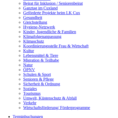
Beirat für Inklusion / Seniorenbeirat
Ganztag im Cuxland
Geförderte Projekte beim LK Cux
Gesundheit
Gleichstellung
Hygiene-Netzwerk
Kinder, Jugendliche & Familien
Klimafolgenanpassung
Klimaschutz
Koordinierungsstelle Frau & Wirtschaft
Kultur
Lebensmittel & Tiere
Migration & Teilhabe
Natur
ÖPNV
Schulen & Sport
Senioren & Pflege
Sicherheit & Ordnung
Soziales
Tourismus
Umwelt, Küstenschutz & Abfall
Verkehr
Wirtschaftsförderung/ Förderprogramme
Terminbuchungen