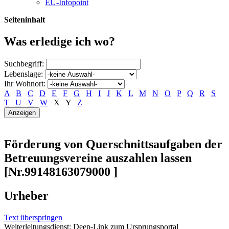
EU-Infopoint
Seiteninhalt
Was erledige ich wo?
Suchbegriff:
Lebenslage:
Ihr Wohnort:
A
B
C
D
E
F
G
H
I
J
K
L
M
N
O
P
Q
R
S
T
U
V
W
X
Y
Z
Förderung von Querschnittsaufgaben der
Betreuungsvereine auszahlen lassen
[Nr.99148163079000 ]
Urheber
Text überspringen
Weiterleitungsdienst: Deep-Link zum Ursprungsportal