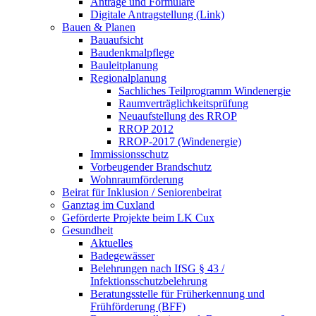
Anträge und Formulare
Digitale Antragstellung (Link)
Bauen & Planen
Bauaufsicht
Baudenkmalpflege
Bauleitplanung
Regionalplanung
Sachliches Teilprogramm Windenergie
Raumverträglichkeitsprüfung
Neuaufstellung des RROP
RROP 2012
RROP-2017 (Windenergie)
Immissionsschutz
Vorbeugender Brandschutz
Wohnraumförderung
Beirat für Inklusion / Seniorenbeirat
Ganztag im Cuxland
Geförderte Projekte beim LK Cux
Gesundheit
Aktuelles
Badegewässer
Belehrungen nach IfSG § 43 /
Infektionsschutzbelehrung
Beratungsstelle für Früherkennung und
Frühförderung (BFF)