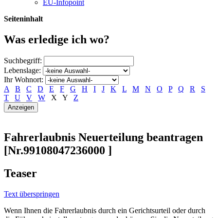
EU-Infopoint
Seiteninhalt
Was erledige ich wo?
Suchbegriff:
Lebenslage:
Ihr Wohnort:
A
B
C
D
E
F
G
H
I
J
K
L
M
N
O
P
Q
R
S
T
U
V
W
X
Y
Z
Fahrerlaubnis Neuerteilung beantragen
[Nr.99108047236000 ]
Teaser
Text überspringen
Wenn Ihnen die Fahrerlaubnis durch ein Gerichtsurteil oder durch