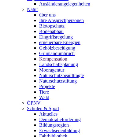
Ausländerangelegenheiten
Natur
über uns
Ihre Ansprechpersonen
Biotopschutz
Bodenabbau
Eingriffsregelung
erneuerbare Energien
Gehölzbeseitigung
Grünlandumbruch
Kompensation
Landschaftsplanung
Mooragentur
Naturschutzbeauftragte
Naturschutzstiftung
Projekte
Tiere
Wald
ÖPNV
Schulen & Sport
Aktuelles
Demokratieförderung
Bildungsregion
Erwachsenenbildung
Fahrbibliothek