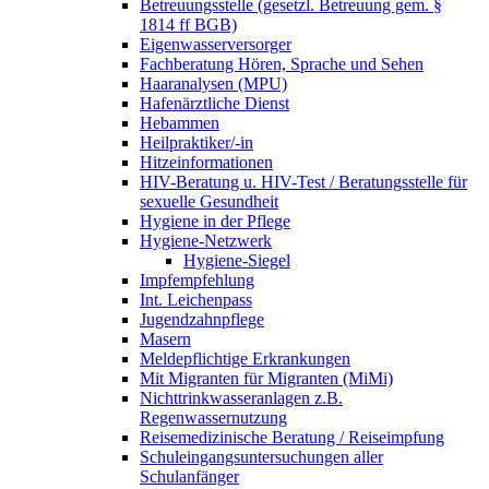
Betreuungsstelle (gesetzl. Betreuung gem. §
1814 ff BGB)
Eigenwasserversorger
Fachberatung Hören, Sprache und Sehen
Haaranalysen (MPU)
Hafenärztliche Dienst
Hebammen
Heilpraktiker/-in
Hitzeinformationen
HIV-Beratung u. HIV-Test / Beratungsstelle für
sexuelle Gesundheit
Hygiene in der Pflege
Hygiene-Netzwerk
Hygiene-Siegel
Impfempfehlung
Int. Leichenpass
Jugendzahnpflege
Masern
Meldepflichtige Erkrankungen
Mit Migranten für Migranten (MiMi)
Nichttrinkwasseranlagen z.B.
Regenwassernutzung
Reisemedizinische Beratung / Reiseimpfung
Schuleingangsuntersuchungen aller
Schulanfänger