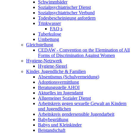
Schwimmbäder
Sozialpsychiatrischer Dienst
Sozialpsychiatrischer Verbund
Todesbescheinigung anfordern
Trinkwasser
FAQ s
Tuberkulose
Umbettung
Gleichstellung
CEDAW - Convention on the Elemination of All
Forms of Discrimination Against Women
Hygiene-Netzwerk
Hygiene-Siegel
Kinder, Jugendliche & Familien
Absentismus (Schulvermeidung)
Adoptionsvermittlung
Beratungsstelle AHOI
Aktuelles im Jugendamt
Allgemeiner Sozialer Dienst
Arbeitskreis gegen sexuelle Gewalt an Kindern
und Jugendlichen
Arbeitskreis gendersensible Jugendarbeit
Babybegrüßung
Babys und Kleinkinder
Beistandschaft