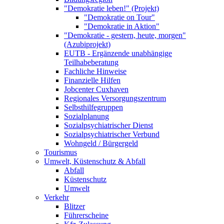
"Demokratie leben!" (Projekt)
"Demokratie on Tour"
"Demokratie in Aktion"
"Demokratie - gestern, heute, morgen"
(Azubiprojekt)
EUTB - Ergänzende unabhängige
Teilhabeberatung
Fachliche Hinweise
Finanzielle Hilfen
Jobcenter Cuxhaven
Regionales Versorgungszentrum
Selbsthilfegruppen
Sozialplanung
Sozialpsychiatrischer Dienst
Sozialpsychiatrischer Verbund
Wohngeld / Bürgergeld
Tourismus
Umwelt, Küstenschutz & Abfall
Abfall
Küstenschutz
Umwelt
Verkehr
Blitzer
Führerscheine