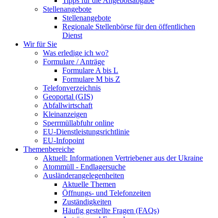
Tipps für die Angebotsabgabe
Stellenangebote
Stellenangebote
Regionale Stellenbörse für den öffentlichen
Dienst
Wir für Sie
Was erledige ich wo?
Formulare / Anträge
Formulare A bis L
Formulare M bis Z
Telefonverzeichnis
Geoportal (GIS)
Abfallwirtschaft
Kleinanzeigen
Sperrmüllabfuhr online
EU-Dienstleistungsrichtlinie
EU-Infopoint
Themenbereiche
Aktuell: Informationen Vertriebener aus der Ukraine
Atommüll - Endlagersuche
Ausländerangelegenheiten
Aktuelle Themen
Öffnungs- und Telefonzeiten
Zuständigkeiten
Häufig gestellte Fragen (FAQs)