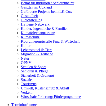
Beirat für Inklusion / Seniorenbeirat
Ganztag im Cuxland
Geförderte Projekte beim LK Cux
Gesundheit
Gleichstellung
Hygiene-Netzwerk
Kinder, Jugendliche & Familien
Klimafolgenanpassung
Klimaschutz
Koordinierungsstelle Frau & Wirtschaft
Kultur
Lebensmittel & Tiere
Migration & Teilhabe
Natur
ÖPNV
Schulen & Sport
Senioren & Pflege
Sicherheit & Ordnung
Soziales
Tourismus
Umwelt, Küstenschutz & Abfall
Verkehr
Wirtschaftsförderung/ Förderprogramme
Terminbuchungen