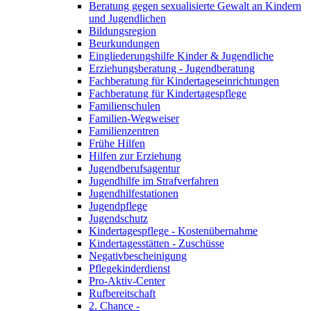
Beratung gegen sexualisierte Gewalt an Kindern
und Jugendlichen
Bildungsregion
Beurkundungen
Eingliederungshilfe Kinder & Jugendliche
Erziehungsberatung - Jugendberatung
Fachberatung für Kindertageseinrichtungen
Fachberatung für Kindertagespflege
Familienschulen
Familien-Wegweiser
Familienzentren
Frühe Hilfen
Hilfen zur Erziehung
Jugendberufsagentur
Jugendhilfe im Strafverfahren
Jugendhilfestationen
Jugendpflege
Jugendschutz
Kindertagespflege - Kostenübernahme
Kindertagesstätten - Zuschüsse
Negativbescheinigung
Pflegekinderdienst
Pro-Aktiv-Center
Rufbereitschaft
2. Chance -