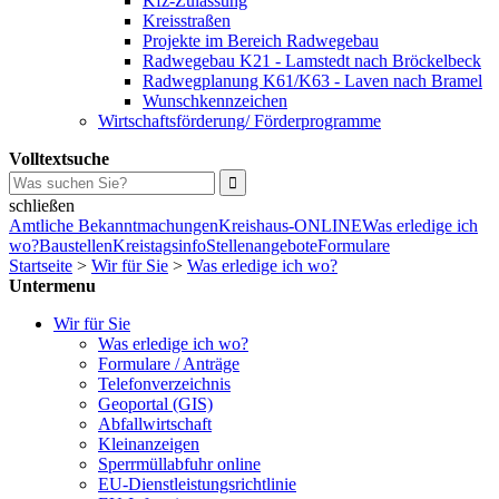
Kfz-Zulassung
Kreisstraßen
Projekte im Bereich Radwegebau
Radwegebau K21 - Lamstedt nach Bröckelbeck
Radwegplanung K61/K63 - Laven nach Bramel
Wunschkennzeichen
Wirtschaftsförderung/ Förderprogramme
Volltextsuche
schließen
Amtliche Bekanntmachungen
Kreishaus-ONLINE
Was erledige ich
wo?
Baustellen
Kreistagsinfo
Stellenangebote
Formulare
Startseite
>
Wir für Sie
>
Was erledige ich wo?
Untermenu
Wir für Sie
Was erledige ich wo?
Formulare / Anträge
Telefonverzeichnis
Geoportal (GIS)
Abfallwirtschaft
Kleinanzeigen
Sperrmüllabfuhr online
EU-Dienstleistungsrichtlinie