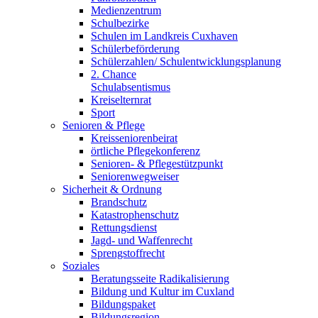
Medienzentrum
Schulbezirke
Schulen im Landkreis Cuxhaven
Schülerbeförderung
Schülerzahlen/ Schulentwicklungsplanung
2. Chance
Schulabsentismus
Kreiselternrat
Sport
Senioren & Pflege
Kreisseniorenbeirat
örtliche Pflegekonferenz
Senioren- & Pflegestützpunkt
Seniorenwegweiser
Sicherheit & Ordnung
Brandschutz
Katastrophenschutz
Rettungsdienst
Jagd- und Waffenrecht
Sprengstoffrecht
Soziales
Beratungsseite Radikalisierung
Bildung und Kultur im Cuxland
Bildungspaket
Bildungsregion