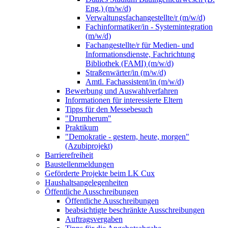
Eng.) (m/w/d)
Verwaltungsfachangestellte/r (m/w/d)
Fachinformatiker/in - Systemintegration
(m/w/d)
Fachangestellte/r für Medien- und
Informationsdienste, Fachrichtung
Bibliothek (FAMI) (m/w/d)
Straßenwärter/in (m/w/d)
Amtl. Fachassistent/in (m/w/d)
Bewerbung und Auswahlverfahren
Informationen für interessierte Eltern
Tipps für den Messebesuch
"Drumherum"
Praktikum
"Demokratie - gestern, heute, morgen"
(Azubiprojekt)
Barrierefreiheit
Baustellenmeldungen
Geförderte Projekte beim LK Cux
Haushaltsangelegenheiten
Öffentliche Ausschreibungen
Öffentliche Ausschreibungen
beabsichtigte beschränkte Ausschreibungen
Auftragsvergaben