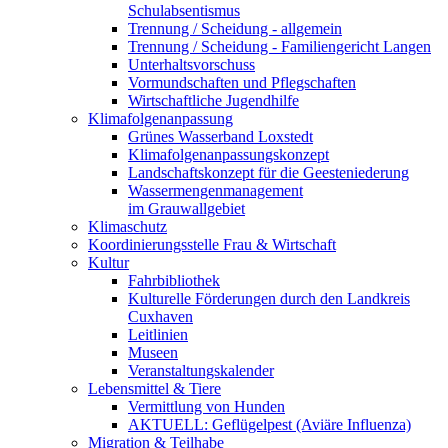
Schulabsentismus
Trennung / Scheidung - allgemein
Trennung / Scheidung - Familiengericht Langen
Unterhaltsvorschuss
Vormundschaften und Pflegschaften
Wirtschaftliche Jugendhilfe
Klimafolgenanpassung
Grünes Wasserband Loxstedt
Klimafolgenanpassungskonzept
Landschaftskonzept für die Geesteniederung
Wassermengenmanagement
im Grauwallgebiet
Klimaschutz
Koordinierungsstelle Frau & Wirtschaft
Kultur
Fahrbibliothek
Kulturelle Förderungen durch den Landkreis
Cuxhaven
Leitlinien
Museen
Veranstaltungskalender
Lebensmittel & Tiere
Vermittlung von Hunden
AKTUELL: Geflügelpest (Aviäre Influenza)
Migration & Teilhabe