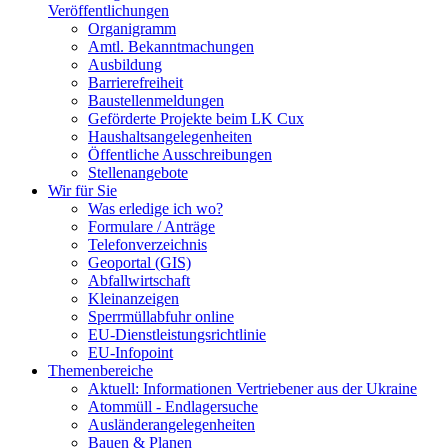
Veröffentlichungen
Organigramm
Amtl. Bekanntmachungen
Ausbildung
Barrierefreiheit
Baustellenmeldungen
Geförderte Projekte beim LK Cux
Haushaltsangelegenheiten
Öffentliche Ausschreibungen
Stellenangebote
Wir für Sie
Was erledige ich wo?
Formulare / Anträge
Telefonverzeichnis
Geoportal (GIS)
Abfallwirtschaft
Kleinanzeigen
Sperrmüllabfuhr online
EU-Dienstleistungsrichtlinie
EU-Infopoint
Themenbereiche
Aktuell: Informationen Vertriebener aus der Ukraine
Atommüll - Endlagersuche
Ausländerangelegenheiten
Bauen & Planen