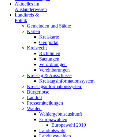
Aktuelles im
Ausländerwesen
Landkreis &
Politik
Gemeinden und Städte
Karten
Kreiskarte
Geoportal
Kreisrecht
Richtlinien
Satzungen
Verordnungen
Vereinbarungen
Kreistag & Ausschüsse
Kreistagsinformationssystem
Kreistagsinformationssystem
Bürgerlotse
Landrat
Pressemitteilungen
Wahlen
Wahlergebnisauskunft
Europawahlen
Europawahl 2019
Landratswahl
Landtagswahlen