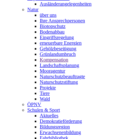
Ausländerangelegenheiten
Natur
über uns
Ihre Ansprechpersonen
Biotopschutz
Bodenabbau
Eingriffsregelung
erneuerbare Energien
Gehölzbeseitigung
Grünlandumbruch
Kompensation
Landschaftsplanung
Mooragentur
Naturschutzbeauftragte
Naturschutzstiftung
Projekte
Tiere
Wald
ÖPNV
Schulen & Sport
Aktuelles
Demokratieförderung
Bildungsregion
Erwachsenenbildung
Fahrbibliothek