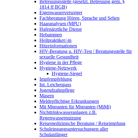
Betreuungsstelle (gesetzl. Betreuung gem. §
1814 ff BGB)
Eigenwasserversorger
Fachberatung Hören, Sprache und Sehen
Haaranalysen (MPU)
Hafenärztliche Dienst
Hebammen
Heilpraktiker/-in
Hitzeinformationen
HIV-Beratung u. HIV-Test / Beratungsstelle für
sexuelle Gesundheit
Hygiene in der Pflege
Hygiene-Netzwerk
Hygiene-Siegel
Impfempfehlung
Int. Leichenpass
Jugendzahnpflege
Masern
Meldepflichtige Erkrankungen
Mit Migranten für Migranten (MiMi)
Nichttrinkwasseranlagen z.B.
Regenwassernutzung
Reisemedizinische Beratung / Reiseimpfung
Schuleingangsuntersuchungen aller
Schulanfänger