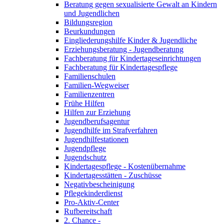
Beratung gegen sexualisierte Gewalt an Kindern
und Jugendlichen
Bildungsregion
Beurkundungen
Eingliederungshilfe Kinder & Jugendliche
Erziehungsberatung - Jugendberatung
Fachberatung für Kindertageseinrichtungen
Fachberatung für Kindertagespflege
Familienschulen
Familien-Wegweiser
Familienzentren
Frühe Hilfen
Hilfen zur Erziehung
Jugendberufsagentur
Jugendhilfe im Strafverfahren
Jugendhilfestationen
Jugendpflege
Jugendschutz
Kindertagespflege - Kostenübernahme
Kindertagesstätten - Zuschüsse
Negativbescheinigung
Pflegekinderdienst
Pro-Aktiv-Center
Rufbereitschaft
2. Chance -