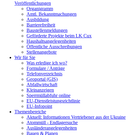
Veröffentlichungen
Organigramm
Amtl. Bekanntmachungen
Ausbildung
Barrierefreiheit
Baustellenmeldungen
Geförderte Projekte beim LK Cux
Haushaltsangelegenheiten
Öffentliche Ausschreibungen
Stellenangebote
Wir für Sie
Was erledige ich wo?
Formulare / Anträge
Telefonverzeichnis
Geoportal (GIS)
Abfallwirtschaft
Kleinanzeigen
Sperrmüllabfuhr online
EU-Dienstleistungsrichtlinie
EU-Infopoint
Themenbereiche
Aktuell: Informationen Vertriebener aus der Ukraine
Atommüll - Endlagersuche
Ausländerangelegenheiten
Bauen & Planen