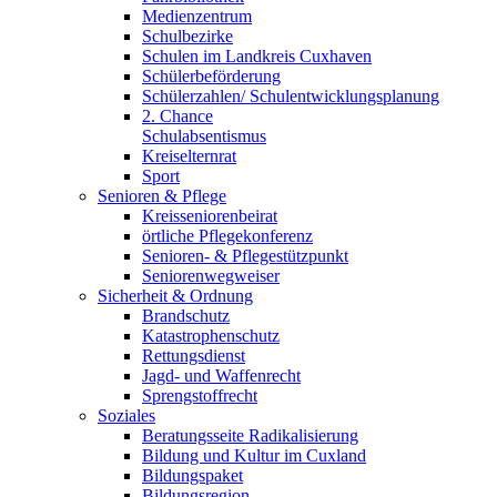
Medienzentrum
Schulbezirke
Schulen im Landkreis Cuxhaven
Schülerbeförderung
Schülerzahlen/ Schulentwicklungsplanung
2. Chance
Schulabsentismus
Kreiselternrat
Sport
Senioren & Pflege
Kreisseniorenbeirat
örtliche Pflegekonferenz
Senioren- & Pflegestützpunkt
Seniorenwegweiser
Sicherheit & Ordnung
Brandschutz
Katastrophenschutz
Rettungsdienst
Jagd- und Waffenrecht
Sprengstoffrecht
Soziales
Beratungsseite Radikalisierung
Bildung und Kultur im Cuxland
Bildungspaket
Bildungsregion