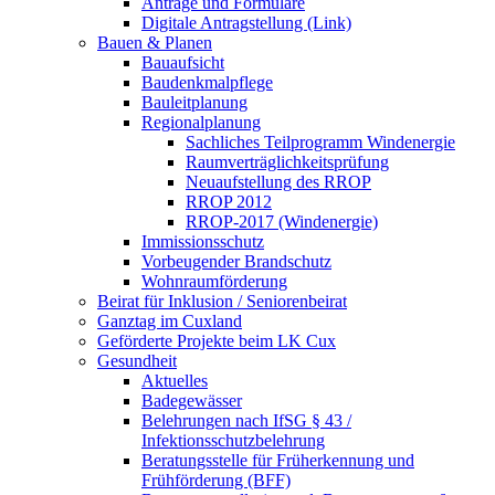
Anträge und Formulare
Digitale Antragstellung (Link)
Bauen & Planen
Bauaufsicht
Baudenkmalpflege
Bauleitplanung
Regionalplanung
Sachliches Teilprogramm Windenergie
Raumverträglichkeitsprüfung
Neuaufstellung des RROP
RROP 2012
RROP-2017 (Windenergie)
Immissionsschutz
Vorbeugender Brandschutz
Wohnraumförderung
Beirat für Inklusion / Seniorenbeirat
Ganztag im Cuxland
Geförderte Projekte beim LK Cux
Gesundheit
Aktuelles
Badegewässer
Belehrungen nach IfSG § 43 /
Infektionsschutzbelehrung
Beratungsstelle für Früherkennung und
Frühförderung (BFF)