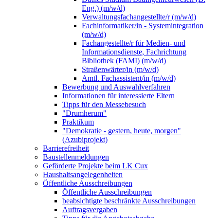
Eng.) (m/w/d)
Verwaltungsfachangestellte/r (m/w/d)
Fachinformatiker/in - Systemintegration
(m/w/d)
Fachangestellte/r für Medien- und
Informationsdienste, Fachrichtung
Bibliothek (FAMI) (m/w/d)
Straßenwärter/in (m/w/d)
Amtl. Fachassistent/in (m/w/d)
Bewerbung und Auswahlverfahren
Informationen für interessierte Eltern
Tipps für den Messebesuch
"Drumherum"
Praktikum
"Demokratie - gestern, heute, morgen"
(Azubiprojekt)
Barrierefreiheit
Baustellenmeldungen
Geförderte Projekte beim LK Cux
Haushaltsangelegenheiten
Öffentliche Ausschreibungen
Öffentliche Ausschreibungen
beabsichtigte beschränkte Ausschreibungen
Auftragsvergaben