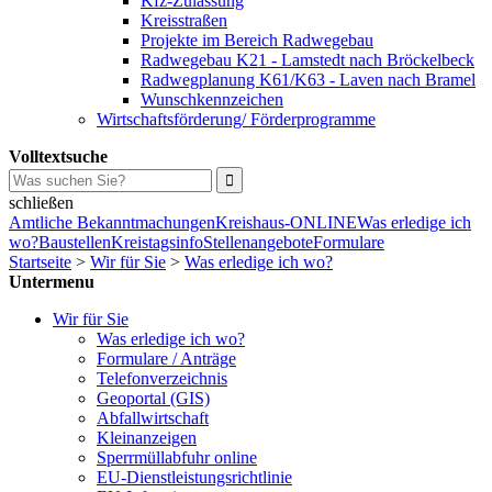
Kfz-Zulassung
Kreisstraßen
Projekte im Bereich Radwegebau
Radwegebau K21 - Lamstedt nach Bröckelbeck
Radwegplanung K61/K63 - Laven nach Bramel
Wunschkennzeichen
Wirtschaftsförderung/ Förderprogramme
Volltextsuche
schließen
Amtliche Bekanntmachungen
Kreishaus-ONLINE
Was erledige ich
wo?
Baustellen
Kreistagsinfo
Stellenangebote
Formulare
Startseite
>
Wir für Sie
>
Was erledige ich wo?
Untermenu
Wir für Sie
Was erledige ich wo?
Formulare / Anträge
Telefonverzeichnis
Geoportal (GIS)
Abfallwirtschaft
Kleinanzeigen
Sperrmüllabfuhr online
EU-Dienstleistungsrichtlinie