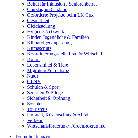
Beirat für Inklusion / Seniorenbeirat
Ganztag im Cuxland
Geförderte Projekte beim LK Cux
Gesundheit
Gleichstellung
Hygiene-Netzwerk
Kinder, Jugendliche & Familien
Klimafolgenanpassung
Klimaschutz
Koordinierungsstelle Frau & Wirtschaft
Kultur
Lebensmittel & Tiere
Migration & Teilhabe
Natur
ÖPNV
Schulen & Sport
Senioren & Pflege
Sicherheit & Ordnung
Soziales
Tourismus
Umwelt, Küstenschutz & Abfall
Verkehr
Wirtschaftsförderung/ Förderprogramme
Terminbuchungen