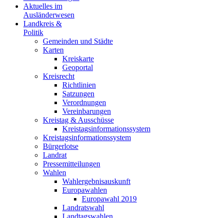
Aktuelles im
Ausländerwesen
Landkreis &
Politik
Gemeinden und Städte
Karten
Kreiskarte
Geoportal
Kreisrecht
Richtlinien
Satzungen
Verordnungen
Vereinbarungen
Kreistag & Ausschüsse
Kreistagsinformationssystem
Kreistagsinformationssystem
Bürgerlotse
Landrat
Pressemitteilungen
Wahlen
Wahlergebnisauskunft
Europawahlen
Europawahl 2019
Landratswahl
Landtagswahlen