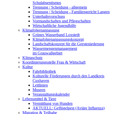
Schulabsentismus
Trennung / Scheidung - allgemein
Trennung / Scheidung - Familiengericht Langen
Unterhaltsvorschuss
Vormundschaften und Pflegschaften
Wirtschaftliche Jugendhilfe
Klimafolgenanpassung
Grünes Wasserband Loxstedt
Klimafolgenanpassungskonzept
Landschaftskonzept für die Geesteniederung
Wassermengenmanagement
im Grauwallgebiet
Klimaschutz
Koordinierungsstelle Frau & Wirtschaft
Kultur
Fahrbibliothek
Kulturelle Förderungen durch den Landkreis
Cuxhaven
Leitlinien
Museen
Veranstaltungskalender
Lebensmittel & Tiere
Vermittlung von Hunden
AKTUELL: Geflügelpest (Aviäre Influenza)
Migration & Teilhabe