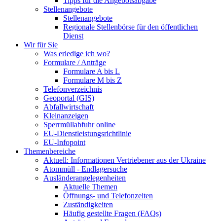
Tipps für die Angebotsabgabe
Stellenangebote
Stellenangebote
Regionale Stellenbörse für den öffentlichen
Dienst
Wir für Sie
Was erledige ich wo?
Formulare / Anträge
Formulare A bis L
Formulare M bis Z
Telefonverzeichnis
Geoportal (GIS)
Abfallwirtschaft
Kleinanzeigen
Sperrmüllabfuhr online
EU-Dienstleistungsrichtlinie
EU-Infopoint
Themenbereiche
Aktuell: Informationen Vertriebener aus der Ukraine
Atommüll - Endlagersuche
Ausländerangelegenheiten
Aktuelle Themen
Öffnungs- und Telefonzeiten
Zuständigkeiten
Häufig gestellte Fragen (FAQs)