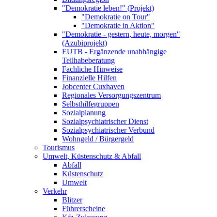
"Demokratie leben!" (Projekt)
"Demokratie on Tour"
"Demokratie in Aktion"
"Demokratie - gestern, heute, morgen"
(Azubiprojekt)
EUTB - Ergänzende unabhängige
Teilhabeberatung
Fachliche Hinweise
Finanzielle Hilfen
Jobcenter Cuxhaven
Regionales Versorgungszentrum
Selbsthilfegruppen
Sozialplanung
Sozialpsychiatrischer Dienst
Sozialpsychiatrischer Verbund
Wohngeld / Bürgergeld
Tourismus
Umwelt, Küstenschutz & Abfall
Abfall
Küstenschutz
Umwelt
Verkehr
Blitzer
Führerscheine