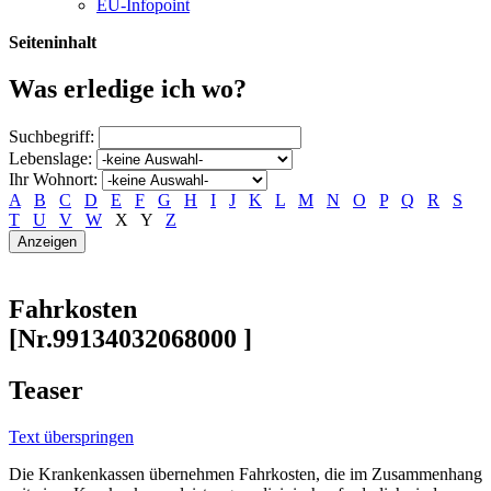
EU-Infopoint
Seiteninhalt
Was erledige ich wo?
Suchbegriff:
Lebenslage:
Ihr Wohnort:
A
B
C
D
E
F
G
H
I
J
K
L
M
N
O
P
Q
R
S
T
U
V
W
X
Y
Z
Fahrkosten
[Nr.99134032068000 ]
Teaser
Text überspringen
Die Krankenkassen übernehmen Fahrkosten, die im Zusammenhang