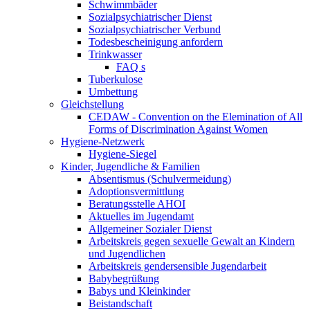
Schwimmbäder
Sozialpsychiatrischer Dienst
Sozialpsychiatrischer Verbund
Todesbescheinigung anfordern
Trinkwasser
FAQ s
Tuberkulose
Umbettung
Gleichstellung
CEDAW - Convention on the Elemination of All
Forms of Discrimination Against Women
Hygiene-Netzwerk
Hygiene-Siegel
Kinder, Jugendliche & Familien
Absentismus (Schulvermeidung)
Adoptionsvermittlung
Beratungsstelle AHOI
Aktuelles im Jugendamt
Allgemeiner Sozialer Dienst
Arbeitskreis gegen sexuelle Gewalt an Kindern
und Jugendlichen
Arbeitskreis gendersensible Jugendarbeit
Babybegrüßung
Babys und Kleinkinder
Beistandschaft