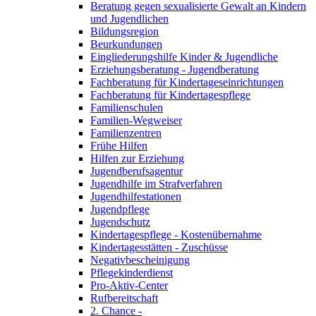
Beratung gegen sexualisierte Gewalt an Kindern
und Jugendlichen
Bildungsregion
Beurkundungen
Eingliederungshilfe Kinder & Jugendliche
Erziehungsberatung - Jugendberatung
Fachberatung für Kindertageseinrichtungen
Fachberatung für Kindertagespflege
Familienschulen
Familien-Wegweiser
Familienzentren
Frühe Hilfen
Hilfen zur Erziehung
Jugendberufsagentur
Jugendhilfe im Strafverfahren
Jugendhilfestationen
Jugendpflege
Jugendschutz
Kindertagespflege - Kostenübernahme
Kindertagesstätten - Zuschüsse
Negativbescheinigung
Pflegekinderdienst
Pro-Aktiv-Center
Rufbereitschaft
2. Chance -