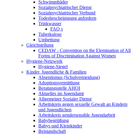
Schwimmbäder
Sozialpsychiatrischer Dienst
Sozialpsychiatrischer Verbund
Todesbescheinigung anfordern
Trinkwasser
FAQ s
Tuberkulose
Umbettung
Gleichstellung
CEDAW - Convention on the Elemination of All
Forms of Discrimination Against Women
Hygiene-Netzwerk
Hygiene-Siegel
Kinder, Jugendliche & Familien
Absentismus (Schulvermeidung)
Adoptionsvermittlung
Beratungsstelle AHOI
Aktuelles im Jugendamt
Allgemeiner Sozialer Dienst
Arbeitskreis gegen sexuelle Gewalt an Kindern
und Jugendlichen
Arbeitskreis gendersensible Jugendarbeit
Babybegrüßung
Babys und Kleinkinder
Beistandschaft