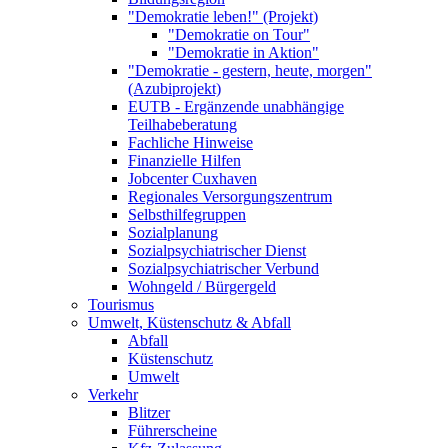
"Demokratie leben!" (Projekt)
"Demokratie on Tour"
"Demokratie in Aktion"
"Demokratie - gestern, heute, morgen"
(Azubiprojekt)
EUTB - Ergänzende unabhängige
Teilhabeberatung
Fachliche Hinweise
Finanzielle Hilfen
Jobcenter Cuxhaven
Regionales Versorgungszentrum
Selbsthilfegruppen
Sozialplanung
Sozialpsychiatrischer Dienst
Sozialpsychiatrischer Verbund
Wohngeld / Bürgergeld
Tourismus
Umwelt, Küstenschutz & Abfall
Abfall
Küstenschutz
Umwelt
Verkehr
Blitzer
Führerscheine