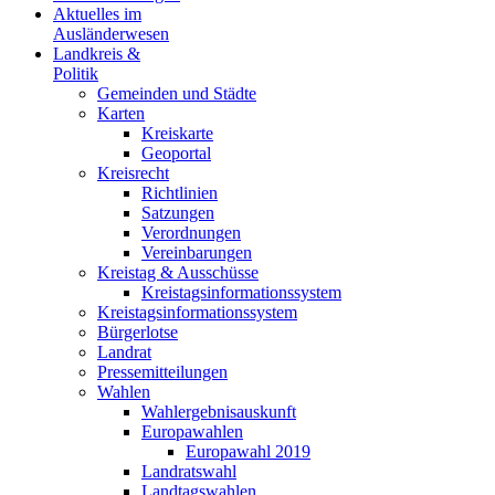
Aktuelles im
Ausländerwesen
Landkreis &
Politik
Gemeinden und Städte
Karten
Kreiskarte
Geoportal
Kreisrecht
Richtlinien
Satzungen
Verordnungen
Vereinbarungen
Kreistag & Ausschüsse
Kreistagsinformationssystem
Kreistagsinformationssystem
Bürgerlotse
Landrat
Pressemitteilungen
Wahlen
Wahlergebnisauskunft
Europawahlen
Europawahl 2019
Landratswahl
Landtagswahlen