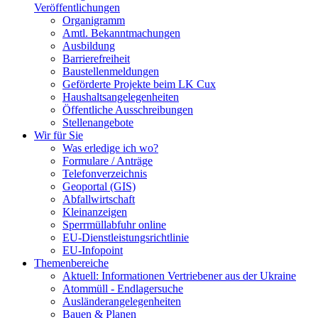
Veröffentlichungen
Organigramm
Amtl. Bekanntmachungen
Ausbildung
Barrierefreiheit
Baustellenmeldungen
Geförderte Projekte beim LK Cux
Haushaltsangelegenheiten
Öffentliche Ausschreibungen
Stellenangebote
Wir für Sie
Was erledige ich wo?
Formulare / Anträge
Telefonverzeichnis
Geoportal (GIS)
Abfallwirtschaft
Kleinanzeigen
Sperrmüllabfuhr online
EU-Dienstleistungsrichtlinie
EU-Infopoint
Themenbereiche
Aktuell: Informationen Vertriebener aus der Ukraine
Atommüll - Endlagersuche
Ausländerangelegenheiten
Bauen & Planen