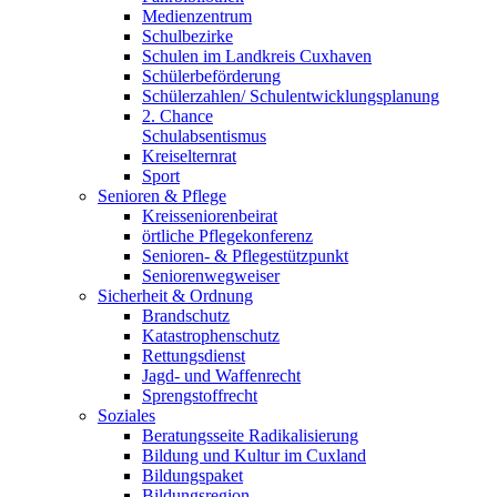
Medienzentrum
Schulbezirke
Schulen im Landkreis Cuxhaven
Schülerbeförderung
Schülerzahlen/ Schulentwicklungsplanung
2. Chance
Schulabsentismus
Kreiselternrat
Sport
Senioren & Pflege
Kreisseniorenbeirat
örtliche Pflegekonferenz
Senioren- & Pflegestützpunkt
Seniorenwegweiser
Sicherheit & Ordnung
Brandschutz
Katastrophenschutz
Rettungsdienst
Jagd- und Waffenrecht
Sprengstoffrecht
Soziales
Beratungsseite Radikalisierung
Bildung und Kultur im Cuxland
Bildungspaket
Bildungsregion