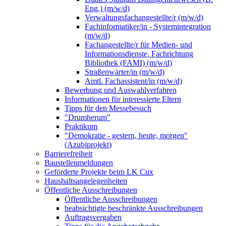
Eng.) (m/w/d)
Verwaltungsfachangestellte/r (m/w/d)
Fachinformatiker/in - Systemintegration
(m/w/d)
Fachangestellte/r für Medien- und
Informationsdienste, Fachrichtung
Bibliothek (FAMI) (m/w/d)
Straßenwärter/in (m/w/d)
Amtl. Fachassistent/in (m/w/d)
Bewerbung und Auswahlverfahren
Informationen für interessierte Eltern
Tipps für den Messebesuch
"Drumherum"
Praktikum
"Demokratie - gestern, heute, morgen"
(Azubiprojekt)
Barrierefreiheit
Baustellenmeldungen
Geförderte Projekte beim LK Cux
Haushaltsangelegenheiten
Öffentliche Ausschreibungen
Öffentliche Ausschreibungen
beabsichtigte beschränkte Ausschreibungen
Auftragsvergaben