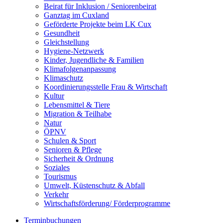
Beirat für Inklusion / Seniorenbeirat
Ganztag im Cuxland
Geförderte Projekte beim LK Cux
Gesundheit
Gleichstellung
Hygiene-Netzwerk
Kinder, Jugendliche & Familien
Klimafolgenanpassung
Klimaschutz
Koordinierungsstelle Frau & Wirtschaft
Kultur
Lebensmittel & Tiere
Migration & Teilhabe
Natur
ÖPNV
Schulen & Sport
Senioren & Pflege
Sicherheit & Ordnung
Soziales
Tourismus
Umwelt, Küstenschutz & Abfall
Verkehr
Wirtschaftsförderung/ Förderprogramme
Terminbuchungen