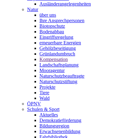
Ausländerangelegenheiten
Natur
über uns
Ihre Ansprechpersonen
Biotopschutz
Bodenabbau
Eingriffsregelung
erneuerbare Energien
Gehölzbeseitigung
Grünlandumbruch
Kompensation
Landschaftsplanung
Mooragentur
Naturschutzbeauftragte
Naturschutzstiftung
Projekte
Tiere
Wald
ÖPNV
Schulen & Sport
Aktuelles
Demokratieförderung
Bildungsregion
Erwachsenenbildung
Fahrbibliothek