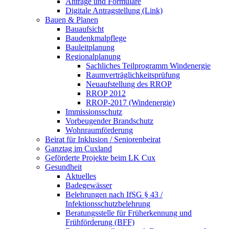
Anträge und Formulare
Digitale Antragstellung (Link)
Bauen & Planen
Bauaufsicht
Baudenkmalpflege
Bauleitplanung
Regionalplanung
Sachliches Teilprogramm Windenergie
Raumverträglichkeitsprüfung
Neuaufstellung des RROP
RROP 2012
RROP-2017 (Windenergie)
Immissionsschutz
Vorbeugender Brandschutz
Wohnraumförderung
Beirat für Inklusion / Seniorenbeirat
Ganztag im Cuxland
Geförderte Projekte beim LK Cux
Gesundheit
Aktuelles
Badegewässer
Belehrungen nach IfSG § 43 /
Infektionsschutzbelehrung
Beratungsstelle für Früherkennung und
Frühförderung (BFF)