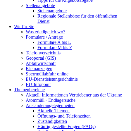
Tipps für die Angebotsabgabe
Stellenangebote
Stellenangebote
Regionale Stellenbörse für den öffentlichen
Dienst
Wir für Sie
Was erledige ich wo?
Formulare / Anträge
Formulare A bis L
Formulare M bis Z
Telefonverzeichnis
Geoportal (GIS)
Abfallwirtschaft
Kleinanzeigen
Sperrmüllabfuhr online
EU-Dienstleistungsrichtlinie
EU-Infopoint
Themenbereiche
Aktuell: Informationen Vertriebener aus der Ukraine
Atommüll - Endlagersuche
Ausländerangelegenheiten
Aktuelle Themen
Öffnungs- und Telefonzeiten
Zuständigkeiten
Häufig gestellte Fragen (FAQs)