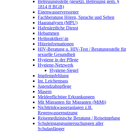
Betreuungsstelle (gesetzl. Betreuung gem. §
1814 ff BGB)
Eigenwasserversorger
Fachberatung Hören, Sprache und Sehen
Haaranalysen (MPU)
Hafenärztliche Dienst
Hebammen
Heilpraktiker/-in
Hitzeinformationen
HIV-Beratung u. HIV-Test / Beratungsstelle für
sexuelle Gesundheit
Hygiene in der Pflege
Hygiene-Netzwerk
Hygiene-Siegel
Impfempfehlung
Int. Leichenpass
Jugendzahnpflege
Masern
Meldepflichtige Erkrankungen
Mit Migranten für Migranten (MiMi)
Nichttrinkwasseranlagen z.B.
Regenwassernutzung
Reisemedizinische Beratung / Reiseimpfung
Schuleingangsuntersuchungen aller
Schulanfänger