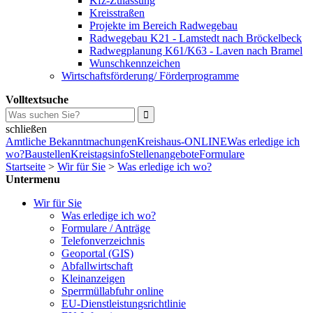
Kfz-Zulassung
Kreisstraßen
Projekte im Bereich Radwegebau
Radwegebau K21 - Lamstedt nach Bröckelbeck
Radwegplanung K61/K63 - Laven nach Bramel
Wunschkennzeichen
Wirtschaftsförderung/ Förderprogramme
Volltextsuche
schließen
Amtliche Bekanntmachungen
Kreishaus-ONLINE
Was erledige ich
wo?
Baustellen
Kreistagsinfo
Stellenangebote
Formulare
Startseite
>
Wir für Sie
>
Was erledige ich wo?
Untermenu
Wir für Sie
Was erledige ich wo?
Formulare / Anträge
Telefonverzeichnis
Geoportal (GIS)
Abfallwirtschaft
Kleinanzeigen
Sperrmüllabfuhr online
EU-Dienstleistungsrichtlinie