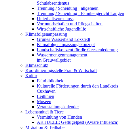
Schulabsentismus
Trennung / Scheidung - allgemein
Trennung / Scheidung - Familiengericht Langen
Unterhaltsvorschuss
Vormundschaften und Pflegschaften
Wirtschaftliche Jugendhilfe
Klimafolgenanpassung
Grünes Wasserband Loxstedt
Klimafolgenanpassungskonzept
Landschaftskonzept für die Geesteniederung
Wassermengenmanagement
im Grauwallgebiet
Klimaschutz
Koordinierungsstelle Frau & Wirtschaft
Kultur
Fahrbibliothek
Kulturelle Förderungen durch den Landkreis
Cuxhaven
Leitlinien
Museen
Veranstaltungskalender
Lebensmittel & Tiere
Vermittlung von Hunden
AKTUELL: Geflügelpest (Aviäre Influenza)
Migration & Teilhabe