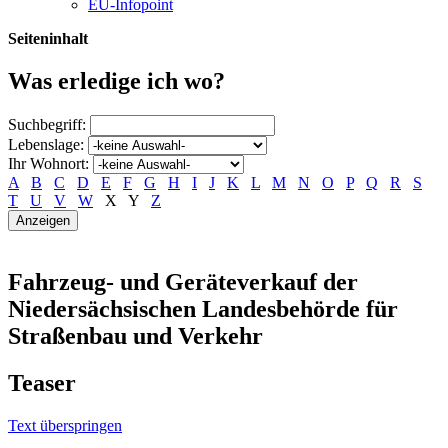
EU-Infopoint
Seiteninhalt
Was erledige ich wo?
Suchbegriff:
Lebenslage:
Ihr Wohnort:
A
B
C
D
E
F
G
H
I
J
K
L
M
N
O
P
Q
R
S
T
U
V
W
X
Y
Z
Fahrzeug- und Geräteverkauf der
Niedersächsischen Landesbehörde für
Straßenbau und Verkehr
Teaser
Text überspringen