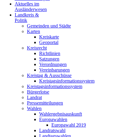
Aktuelles im
Ausländerwesen
Landkreis &
Politik
Gemeinden und Städte
Karten
Kreiskarte
Geoportal
Kreisrecht
Richtlinien
Satzungen
Verordnungen
Vereinbarungen
Kreistag & Ausschüsse
Kreistagsinformationssystem
Kreistagsinformationssystem
Bürgerlotse
Landrat
Pressemitteilungen
Wahlen
Wahlergebnisauskunft
Europawahlen
Europawahl 2019
Landratswahl
Landtagswahlen