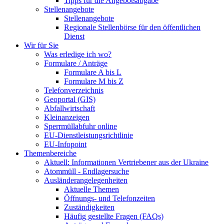
Tipps für die Angebotsabgabe
Stellenangebote
Stellenangebote
Regionale Stellenbörse für den öffentlichen
Dienst
Wir für Sie
Was erledige ich wo?
Formulare / Anträge
Formulare A bis L
Formulare M bis Z
Telefonverzeichnis
Geoportal (GIS)
Abfallwirtschaft
Kleinanzeigen
Sperrmüllabfuhr online
EU-Dienstleistungsrichtlinie
EU-Infopoint
Themenbereiche
Aktuell: Informationen Vertriebener aus der Ukraine
Atommüll - Endlagersuche
Ausländerangelegenheiten
Aktuelle Themen
Öffnungs- und Telefonzeiten
Zuständigkeiten
Häufig gestellte Fragen (FAQs)