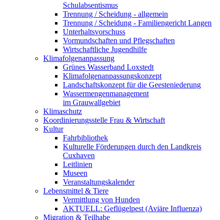
Schulabsentismus
Trennung / Scheidung - allgemein
Trennung / Scheidung - Familiengericht Langen
Unterhaltsvorschuss
Vormundschaften und Pflegschaften
Wirtschaftliche Jugendhilfe
Klimafolgenanpassung
Grünes Wasserband Loxstedt
Klimafolgenanpassungskonzept
Landschaftskonzept für die Geesteniederung
Wassermengenmanagement
im Grauwallgebiet
Klimaschutz
Koordinierungsstelle Frau & Wirtschaft
Kultur
Fahrbibliothek
Kulturelle Förderungen durch den Landkreis
Cuxhaven
Leitlinien
Museen
Veranstaltungskalender
Lebensmittel & Tiere
Vermittlung von Hunden
AKTUELL: Geflügelpest (Aviäre Influenza)
Migration & Teilhabe