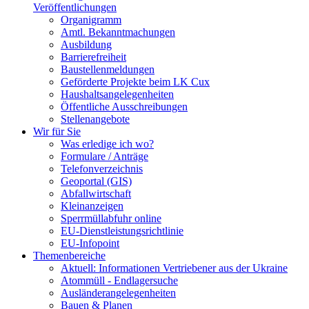
Veröffentlichungen
Organigramm
Amtl. Bekanntmachungen
Ausbildung
Barrierefreiheit
Baustellenmeldungen
Geförderte Projekte beim LK Cux
Haushaltsangelegenheiten
Öffentliche Ausschreibungen
Stellenangebote
Wir für Sie
Was erledige ich wo?
Formulare / Anträge
Telefonverzeichnis
Geoportal (GIS)
Abfallwirtschaft
Kleinanzeigen
Sperrmüllabfuhr online
EU-Dienstleistungsrichtlinie
EU-Infopoint
Themenbereiche
Aktuell: Informationen Vertriebener aus der Ukraine
Atommüll - Endlagersuche
Ausländerangelegenheiten
Bauen & Planen