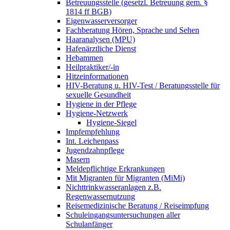
Betreuungsstelle (gesetzl. Betreuung gem. §
1814 ff BGB)
Eigenwasserversorger
Fachberatung Hören, Sprache und Sehen
Haaranalysen (MPU)
Hafenärztliche Dienst
Hebammen
Heilpraktiker/-in
Hitzeinformationen
HIV-Beratung u. HIV-Test / Beratungsstelle für
sexuelle Gesundheit
Hygiene in der Pflege
Hygiene-Netzwerk
Hygiene-Siegel
Impfempfehlung
Int. Leichenpass
Jugendzahnpflege
Masern
Meldepflichtige Erkrankungen
Mit Migranten für Migranten (MiMi)
Nichttrinkwasseranlagen z.B.
Regenwassernutzung
Reisemedizinische Beratung / Reiseimpfung
Schuleingangsuntersuchungen aller
Schulanfänger