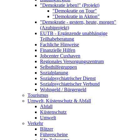
"Demokratie leben!" (Projekt)
"Demokratie on Tour"
"Demokratie in Aktion"
"Demokratie - gestern, heute, morgen"
(Azubiprojekt)
EUTB - Ergänzende unabhängige
Teilhabeberatung
Fachliche Hinweise
Finanzielle Hilfen
Jobcenter Cuxhaven
Regionales Versorgungszentrum
Selbsthilfegruppen
Sozialplanung
Sozialpsychiatrischer Dienst
Sozialpsychiatrischer Verbund
Wohngeld / Bürgergeld
Tourismus
Umwelt, Küstenschutz & Abfall
Abfall
Küstenschutz
Umwelt
Verkehr
Blitzer
Führerscheine