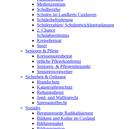
Medienzentrum
Schulbezirke
Schulen im Landkreis Cuxhaven
Schülerbeförderung
Schülerzahlen/ Schulentwicklungsplanung
2. Chance
Schulabsentismus
Kreiselternrat
Sport
Senioren & Pflege
Kreisseniorenbeirat
örtliche Pflegekonferenz
Senioren- & Pflegestützpunkt
Seniorenwegweiser
Sicherheit & Ordnung
Brandschutz
Katastrophenschutz
Rettungsdienst
Jagd- und Waffenrecht
Sprengstoffrecht
Soziales
Beratungsseite Radikalisierung
Bildung und Kultur im Cuxland
Bildungspaket
Bildungsregion