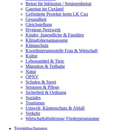
Beirat für Inklusion / Seniorenbeirat
Ganztag im Cuxland
Geförderte Projekte beim LK Cux
Gesundheit
Gleichstellung
Hygiene-Netzwerk
Kinder, Jugendliche & Familien
Klimafolgenanpassung
Klimaschutz
Koordinierungsstelle Frau & Wirtschaft
Kultur
Lebensmittel & Tiere
Migration & Teilhabe
Natur
ÖPNV
Schulen & Sport
Senioren & Pflege
Sicherheit & Ordnung
Soziales
Tourismus
Umwelt, Küstenschutz & Abfall
Verkehr
Wirtschaftsförderung/ Förderprogramme
Terminbuchungen