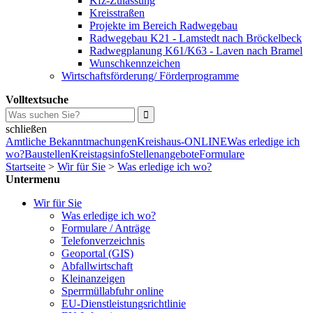
Kfz-Zulassung
Kreisstraßen
Projekte im Bereich Radwegebau
Radwegebau K21 - Lamstedt nach Bröckelbeck
Radwegplanung K61/K63 - Laven nach Bramel
Wunschkennzeichen
Wirtschaftsförderung/ Förderprogramme
Volltextsuche
schließen
Amtliche Bekanntmachungen
Kreishaus-ONLINE
Was erledige ich
wo?
Baustellen
Kreistagsinfo
Stellenangebote
Formulare
Startseite
>
Wir für Sie
>
Was erledige ich wo?
Untermenu
Wir für Sie
Was erledige ich wo?
Formulare / Anträge
Telefonverzeichnis
Geoportal (GIS)
Abfallwirtschaft
Kleinanzeigen
Sperrmüllabfuhr online
EU-Dienstleistungsrichtlinie