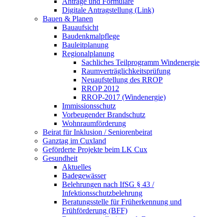
Anträge und Formulare
Digitale Antragstellung (Link)
Bauen & Planen
Bauaufsicht
Baudenkmalpflege
Bauleitplanung
Regionalplanung
Sachliches Teilprogramm Windenergie
Raumverträglichkeitsprüfung
Neuaufstellung des RROP
RROP 2012
RROP-2017 (Windenergie)
Immissionsschutz
Vorbeugender Brandschutz
Wohnraumförderung
Beirat für Inklusion / Seniorenbeirat
Ganztag im Cuxland
Geförderte Projekte beim LK Cux
Gesundheit
Aktuelles
Badegewässer
Belehrungen nach IfSG § 43 /
Infektionsschutzbelehrung
Beratungsstelle für Früherkennung und
Frühförderung (BFF)