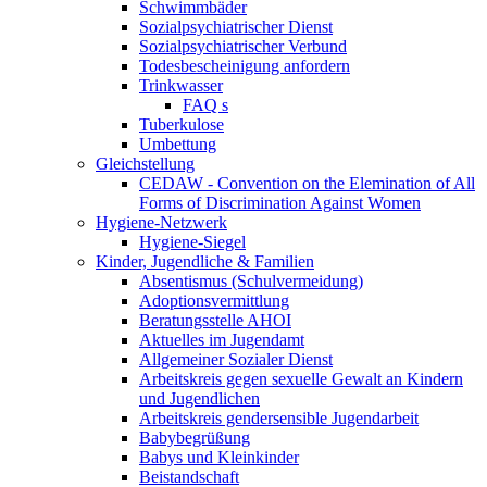
Schwimmbäder
Sozialpsychiatrischer Dienst
Sozialpsychiatrischer Verbund
Todesbescheinigung anfordern
Trinkwasser
FAQ s
Tuberkulose
Umbettung
Gleichstellung
CEDAW - Convention on the Elemination of All
Forms of Discrimination Against Women
Hygiene-Netzwerk
Hygiene-Siegel
Kinder, Jugendliche & Familien
Absentismus (Schulvermeidung)
Adoptionsvermittlung
Beratungsstelle AHOI
Aktuelles im Jugendamt
Allgemeiner Sozialer Dienst
Arbeitskreis gegen sexuelle Gewalt an Kindern
und Jugendlichen
Arbeitskreis gendersensible Jugendarbeit
Babybegrüßung
Babys und Kleinkinder
Beistandschaft