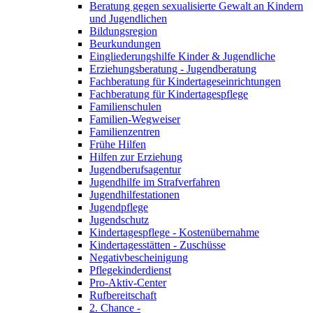
Beratung gegen sexualisierte Gewalt an Kindern
und Jugendlichen
Bildungsregion
Beurkundungen
Eingliederungshilfe Kinder & Jugendliche
Erziehungsberatung - Jugendberatung
Fachberatung für Kindertageseinrichtungen
Fachberatung für Kindertagespflege
Familienschulen
Familien-Wegweiser
Familienzentren
Frühe Hilfen
Hilfen zur Erziehung
Jugendberufsagentur
Jugendhilfe im Strafverfahren
Jugendhilfestationen
Jugendpflege
Jugendschutz
Kindertagespflege - Kostenübernahme
Kindertagesstätten - Zuschüsse
Negativbescheinigung
Pflegekinderdienst
Pro-Aktiv-Center
Rufbereitschaft
2. Chance -