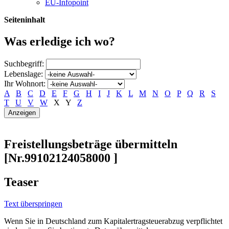
EU-Infopoint
Seiteninhalt
Was erledige ich wo?
Suchbegriff:
Lebenslage:
Ihr Wohnort:
A
B
C
D
E
F
G
H
I
J
K
L
M
N
O
P
Q
R
S
T
U
V
W
X
Y
Z
Freistellungsbeträge übermitteln
[Nr.99102124058000 ]
Teaser
Text überspringen
Wenn Sie in Deutschland zum Kapitalertragsteuerabzug verpflichtet