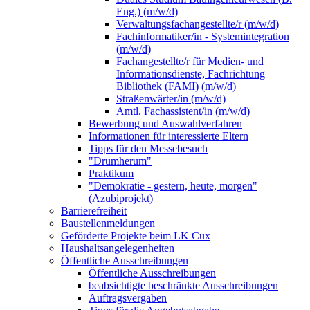
Eng.) (m/w/d)
Verwaltungsfachangestellte/r (m/w/d)
Fachinformatiker/in - Systemintegration
(m/w/d)
Fachangestellte/r für Medien- und
Informationsdienste, Fachrichtung
Bibliothek (FAMI) (m/w/d)
Straßenwärter/in (m/w/d)
Amtl. Fachassistent/in (m/w/d)
Bewerbung und Auswahlverfahren
Informationen für interessierte Eltern
Tipps für den Messebesuch
"Drumherum"
Praktikum
"Demokratie - gestern, heute, morgen"
(Azubiprojekt)
Barrierefreiheit
Baustellenmeldungen
Geförderte Projekte beim LK Cux
Haushaltsangelegenheiten
Öffentliche Ausschreibungen
Öffentliche Ausschreibungen
beabsichtigte beschränkte Ausschreibungen
Auftragsvergaben