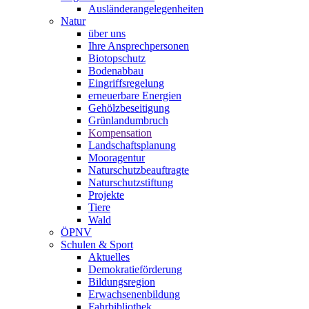
Ausländerangelegenheiten
Natur
über uns
Ihre Ansprechpersonen
Biotopschutz
Bodenabbau
Eingriffsregelung
erneuerbare Energien
Gehölzbeseitigung
Grünlandumbruch
Kompensation
Landschaftsplanung
Mooragentur
Naturschutzbeauftragte
Naturschutzstiftung
Projekte
Tiere
Wald
ÖPNV
Schulen & Sport
Aktuelles
Demokratieförderung
Bildungsregion
Erwachsenenbildung
Fahrbibliothek