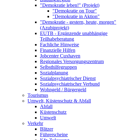
"Demokratie leben!" (Projekt)
"Demokratie on Tour"
"Demokratie in Aktion"
"Demokratie - gestern, heute, morgen"
(Azubiprojekt)
EUTB - Ergänzende unabhängige
Teilhabeberatung
Fachliche Hinweise
Finanzielle Hilfen
Jobcenter Cuxhaven
Regionales Versorgungszentrum
Selbsthilfegruppen
Sozialplanung
Sozialpsychiatrischer Dienst
Sozialpsychiatrischer Verbund
Wohngeld / Bürgergeld
Tourismus
Umwelt, Küstenschutz & Abfall
Abfall
Küstenschutz
Umwelt
Verkehr
Blitzer
Führerscheine