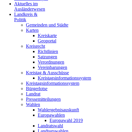
Aktuelles im
Ausländerwesen
Landkreis &
Politik
Gemeinden und Städte
Karten
Kreiskarte
Geoportal
Kreisrecht
Richtlinien
Satzungen
Verordnungen
Vereinbarungen
Kreistag & Ausschüsse
Kreistagsinformationssystem
Kreistagsinformationssystem
Bürgerlotse
Landrat
Pressemitteilungen
Wahlen
Wahlergebnisauskunft
Europawahlen
Europawahl 2019
Landratswahl
Landtagswahlen