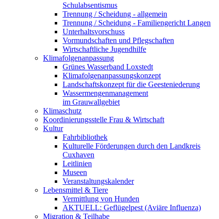
Schulabsentismus
Trennung / Scheidung - allgemein
Trennung / Scheidung - Familiengericht Langen
Unterhaltsvorschuss
Vormundschaften und Pflegschaften
Wirtschaftliche Jugendhilfe
Klimafolgenanpassung
Grünes Wasserband Loxstedt
Klimafolgenanpassungskonzept
Landschaftskonzept für die Geesteniederung
Wassermengenmanagement
im Grauwallgebiet
Klimaschutz
Koordinierungsstelle Frau & Wirtschaft
Kultur
Fahrbibliothek
Kulturelle Förderungen durch den Landkreis
Cuxhaven
Leitlinien
Museen
Veranstaltungskalender
Lebensmittel & Tiere
Vermittlung von Hunden
AKTUELL: Geflügelpest (Aviäre Influenza)
Migration & Teilhabe