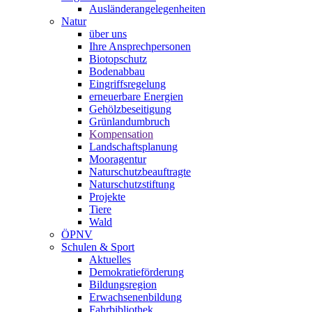
Ausländerangelegenheiten
Natur
über uns
Ihre Ansprechpersonen
Biotopschutz
Bodenabbau
Eingriffsregelung
erneuerbare Energien
Gehölzbeseitigung
Grünlandumbruch
Kompensation
Landschaftsplanung
Mooragentur
Naturschutzbeauftragte
Naturschutzstiftung
Projekte
Tiere
Wald
ÖPNV
Schulen & Sport
Aktuelles
Demokratieförderung
Bildungsregion
Erwachsenenbildung
Fahrbibliothek