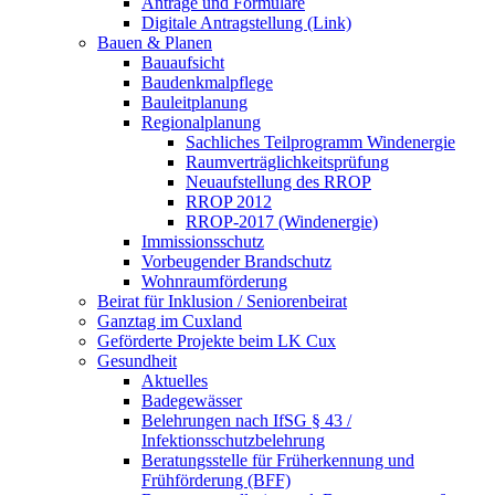
Anträge und Formulare
Digitale Antragstellung (Link)
Bauen & Planen
Bauaufsicht
Baudenkmalpflege
Bauleitplanung
Regionalplanung
Sachliches Teilprogramm Windenergie
Raumverträglichkeitsprüfung
Neuaufstellung des RROP
RROP 2012
RROP-2017 (Windenergie)
Immissionsschutz
Vorbeugender Brandschutz
Wohnraumförderung
Beirat für Inklusion / Seniorenbeirat
Ganztag im Cuxland
Geförderte Projekte beim LK Cux
Gesundheit
Aktuelles
Badegewässer
Belehrungen nach IfSG § 43 /
Infektionsschutzbelehrung
Beratungsstelle für Früherkennung und
Frühförderung (BFF)