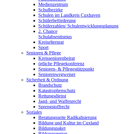
Medienzentrum
Schulbezirke
Schulen im Landkreis Cuxhaven
Schülerbeförderung
Schülerzahlen/ Schulentwicklungsplanung
2. Chance
Schulabsentismus
Kreiselternrat
Sport
Senioren & Pflege
Kreisseniorenbeirat
örtliche Pflegekonferenz
Senioren- & Pflegestützpunkt
Seniorenwegweiser
Sicherheit & Ordnung
Brandschutz
Katastrophenschutz
Rettungsdienst
Jagd- und Waffenrecht
Sprengstoffrecht
Soziales
Beratungsseite Radikalisierung
Bildung und Kultur im Cuxland
Bildungspaket
Bildungsregion