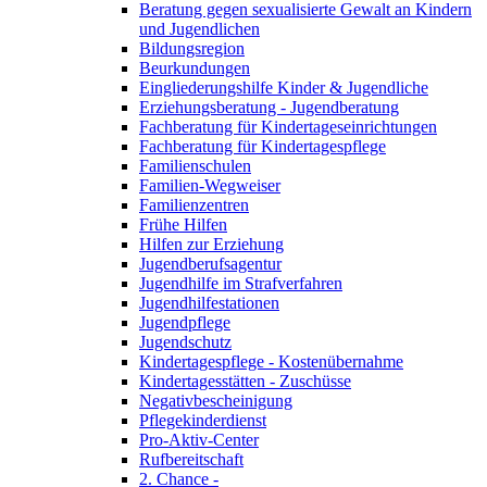
Beratung gegen sexualisierte Gewalt an Kindern
und Jugendlichen
Bildungsregion
Beurkundungen
Eingliederungshilfe Kinder & Jugendliche
Erziehungsberatung - Jugendberatung
Fachberatung für Kindertageseinrichtungen
Fachberatung für Kindertagespflege
Familienschulen
Familien-Wegweiser
Familienzentren
Frühe Hilfen
Hilfen zur Erziehung
Jugendberufsagentur
Jugendhilfe im Strafverfahren
Jugendhilfestationen
Jugendpflege
Jugendschutz
Kindertagespflege - Kostenübernahme
Kindertagesstätten - Zuschüsse
Negativbescheinigung
Pflegekinderdienst
Pro-Aktiv-Center
Rufbereitschaft
2. Chance -