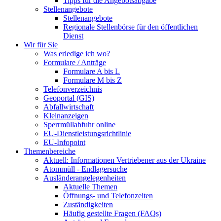
Tipps für die Angebotsabgabe
Stellenangebote
Stellenangebote
Regionale Stellenbörse für den öffentlichen
Dienst
Wir für Sie
Was erledige ich wo?
Formulare / Anträge
Formulare A bis L
Formulare M bis Z
Telefonverzeichnis
Geoportal (GIS)
Abfallwirtschaft
Kleinanzeigen
Sperrmüllabfuhr online
EU-Dienstleistungsrichtlinie
EU-Infopoint
Themenbereiche
Aktuell: Informationen Vertriebener aus der Ukraine
Atommüll - Endlagersuche
Ausländerangelegenheiten
Aktuelle Themen
Öffnungs- und Telefonzeiten
Zuständigkeiten
Häufig gestellte Fragen (FAQs)