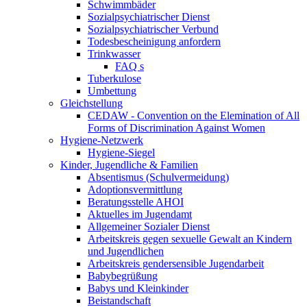
Schwimmbäder
Sozialpsychiatrischer Dienst
Sozialpsychiatrischer Verbund
Todesbescheinigung anfordern
Trinkwasser
FAQ s
Tuberkulose
Umbettung
Gleichstellung
CEDAW - Convention on the Elemination of All
Forms of Discrimination Against Women
Hygiene-Netzwerk
Hygiene-Siegel
Kinder, Jugendliche & Familien
Absentismus (Schulvermeidung)
Adoptionsvermittlung
Beratungsstelle AHOI
Aktuelles im Jugendamt
Allgemeiner Sozialer Dienst
Arbeitskreis gegen sexuelle Gewalt an Kindern
und Jugendlichen
Arbeitskreis gendersensible Jugendarbeit
Babybegrüßung
Babys und Kleinkinder
Beistandschaft