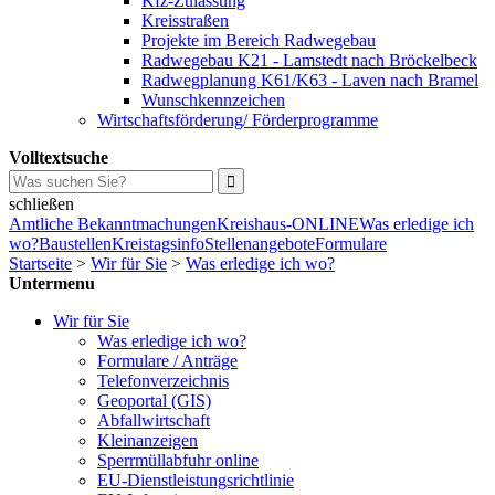
Kfz-Zulassung
Kreisstraßen
Projekte im Bereich Radwegebau
Radwegebau K21 - Lamstedt nach Bröckelbeck
Radwegplanung K61/K63 - Laven nach Bramel
Wunschkennzeichen
Wirtschaftsförderung/ Förderprogramme
Volltextsuche
schließen
Amtliche Bekanntmachungen
Kreishaus-ONLINE
Was erledige ich
wo?
Baustellen
Kreistagsinfo
Stellenangebote
Formulare
Startseite
>
Wir für Sie
>
Was erledige ich wo?
Untermenu
Wir für Sie
Was erledige ich wo?
Formulare / Anträge
Telefonverzeichnis
Geoportal (GIS)
Abfallwirtschaft
Kleinanzeigen
Sperrmüllabfuhr online
EU-Dienstleistungsrichtlinie