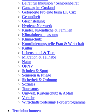
Beirat für Inklusion / Seniorenbeirat
Ganztag im Cuxland
Geförderte Projekte beim LK Cux
Gesundheit
Gleichstellung
Hygiene-Netzwerk
Kinder, Jugendliche & Familien
Klimafolgenanpassung
Klimaschutz
Koordinierungsstelle Frau & Wirtschaft
Kultur
Lebensmittel & Tiere
Migration & Teilhabe
Natur
ÖPNV
Schulen & Sport
Senioren & Pflege
Sicherheit & Ordnung
Soziales
Tourismus
Umwelt, Küstenschutz & Abfall
Verkehr
Wirtschaftsförderung/ Förderprogramme
Terminbuchungen