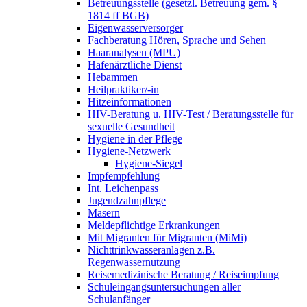
Betreuungsstelle (gesetzl. Betreuung gem. §
1814 ff BGB)
Eigenwasserversorger
Fachberatung Hören, Sprache und Sehen
Haaranalysen (MPU)
Hafenärztliche Dienst
Hebammen
Heilpraktiker/-in
Hitzeinformationen
HIV-Beratung u. HIV-Test / Beratungsstelle für
sexuelle Gesundheit
Hygiene in der Pflege
Hygiene-Netzwerk
Hygiene-Siegel
Impfempfehlung
Int. Leichenpass
Jugendzahnpflege
Masern
Meldepflichtige Erkrankungen
Mit Migranten für Migranten (MiMi)
Nichttrinkwasseranlagen z.B.
Regenwassernutzung
Reisemedizinische Beratung / Reiseimpfung
Schuleingangsuntersuchungen aller
Schulanfänger