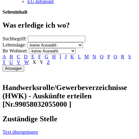
EU-Infopoint
Seiteninhalt
Was erledige ich wo?
Suchbegriff:
Lebenslage:
Ihr Wohnort:
A
B
C
D
E
F
G
H
I
J
K
L
M
N
O
P
Q
R
S
T
U
V
W
X
Y
Z
Handwerksrolle/Gewerbeverzeichnisse
(HWK) - Auskünfte erteilen
[Nr.99058032055000 ]
Zuständige Stelle
Text überspringen