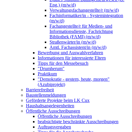
Eng.) (m/w/d)
Verwaltungsfachangestellte/r (m/w/d)
Fachinformatiker/in - Systemintegration
(m/w/d)
Fachangestellte/r für Medien- und
Informationsdienste, Fachrichtung
Bibliothek (FAMI) (m/w/d)
Straßenwärter/in (m/w/d)
Amtl. Fachassistent/in (m/w/d)
Bewerbung und Auswahlverfahren
Informationen für interessierte Eltern
Tipps für den Messebesuch
"Drumherum"
Praktikum
"Demokratie - gestern, heute, morgen"
(Azubiprojekt)
Barrierefreiheit
Baustellenmeldungen
Geförderte Projekte beim LK Cux
Haushaltsangelegenheiten
Öffentliche Ausschreibungen
Öffentliche Ausschreibungen
beabsichtigte beschränkte Ausschreibungen
Auftragsvergaben