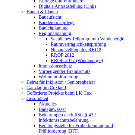
Anträge und Formulare
Digitale Antragstellung (Link)
Bauen & Planen
Bauaufsicht
Baudenkmalpflege
Bauleitplanung
Regionalplanung
Sachliches Teilprogramm Windenergie
Raumverträglichkeitsprüfung
Neuaufstellung des RROP
RROP 2012
RROP-2017 (Windenergie)
Immissionsschutz
Vorbeugender Brandschutz
Wohnraumförderung
Beirat für Inklusion / Seniorenbeirat
Ganztag im Cuxland
Geförderte Projekte beim LK Cux
Gesundheit
Aktuelles
Badegewässer
Belehrungen nach IfSG § 43 /
Infektionsschutzbelehrung
Beratungsstelle für Früherkennung und
Frühförderung (BFF)