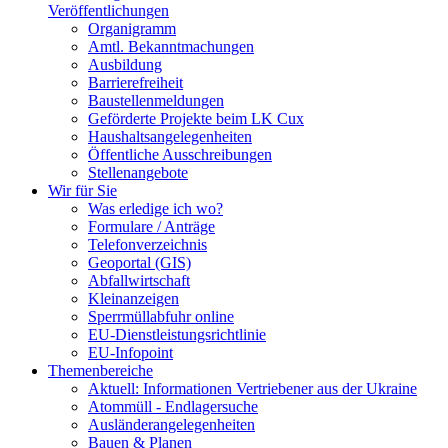
Veröffentlichungen
Organigramm
Amtl. Bekanntmachungen
Ausbildung
Barrierefreiheit
Baustellenmeldungen
Geförderte Projekte beim LK Cux
Haushaltsangelegenheiten
Öffentliche Ausschreibungen
Stellenangebote
Wir für Sie
Was erledige ich wo?
Formulare / Anträge
Telefonverzeichnis
Geoportal (GIS)
Abfallwirtschaft
Kleinanzeigen
Sperrmüllabfuhr online
EU-Dienstleistungsrichtlinie
EU-Infopoint
Themenbereiche
Aktuell: Informationen Vertriebener aus der Ukraine
Atommüll - Endlagersuche
Ausländerangelegenheiten
Bauen & Planen