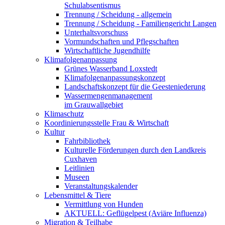
Schulabsentismus
Trennung / Scheidung - allgemein
Trennung / Scheidung - Familiengericht Langen
Unterhaltsvorschuss
Vormundschaften und Pflegschaften
Wirtschaftliche Jugendhilfe
Klimafolgenanpassung
Grünes Wasserband Loxstedt
Klimafolgenanpassungskonzept
Landschaftskonzept für die Geesteniederung
Wassermengenmanagement
im Grauwallgebiet
Klimaschutz
Koordinierungsstelle Frau & Wirtschaft
Kultur
Fahrbibliothek
Kulturelle Förderungen durch den Landkreis
Cuxhaven
Leitlinien
Museen
Veranstaltungskalender
Lebensmittel & Tiere
Vermittlung von Hunden
AKTUELL: Geflügelpest (Aviäre Influenza)
Migration & Teilhabe