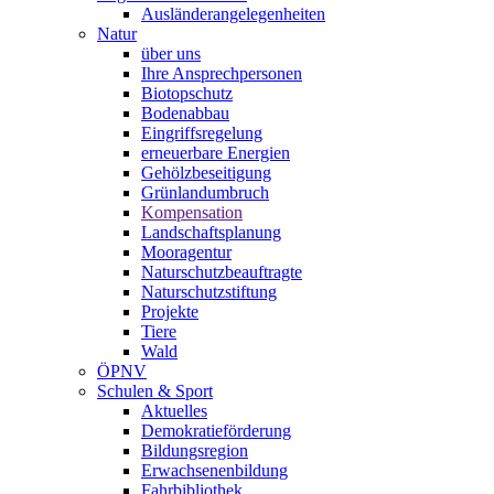
Ausländerangelegenheiten
Natur
über uns
Ihre Ansprechpersonen
Biotopschutz
Bodenabbau
Eingriffsregelung
erneuerbare Energien
Gehölzbeseitigung
Grünlandumbruch
Kompensation
Landschaftsplanung
Mooragentur
Naturschutzbeauftragte
Naturschutzstiftung
Projekte
Tiere
Wald
ÖPNV
Schulen & Sport
Aktuelles
Demokratieförderung
Bildungsregion
Erwachsenenbildung
Fahrbibliothek