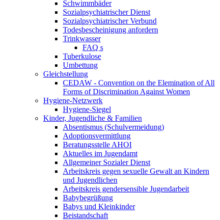
Schwimmbäder
Sozialpsychiatrischer Dienst
Sozialpsychiatrischer Verbund
Todesbescheinigung anfordern
Trinkwasser
FAQ s
Tuberkulose
Umbettung
Gleichstellung
CEDAW - Convention on the Elemination of All
Forms of Discrimination Against Women
Hygiene-Netzwerk
Hygiene-Siegel
Kinder, Jugendliche & Familien
Absentismus (Schulvermeidung)
Adoptionsvermittlung
Beratungsstelle AHOI
Aktuelles im Jugendamt
Allgemeiner Sozialer Dienst
Arbeitskreis gegen sexuelle Gewalt an Kindern
und Jugendlichen
Arbeitskreis gendersensible Jugendarbeit
Babybegrüßung
Babys und Kleinkinder
Beistandschaft