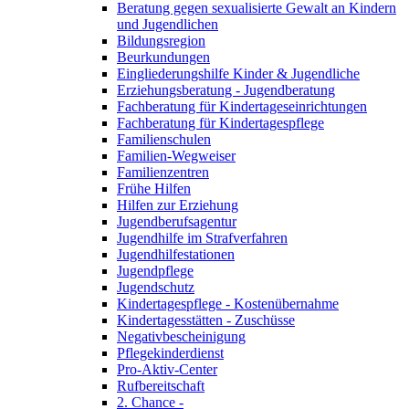
Beratung gegen sexualisierte Gewalt an Kindern
und Jugendlichen
Bildungsregion
Beurkundungen
Eingliederungshilfe Kinder & Jugendliche
Erziehungsberatung - Jugendberatung
Fachberatung für Kindertageseinrichtungen
Fachberatung für Kindertagespflege
Familienschulen
Familien-Wegweiser
Familienzentren
Frühe Hilfen
Hilfen zur Erziehung
Jugendberufsagentur
Jugendhilfe im Strafverfahren
Jugendhilfestationen
Jugendpflege
Jugendschutz
Kindertagespflege - Kostenübernahme
Kindertagesstätten - Zuschüsse
Negativbescheinigung
Pflegekinderdienst
Pro-Aktiv-Center
Rufbereitschaft
2. Chance -