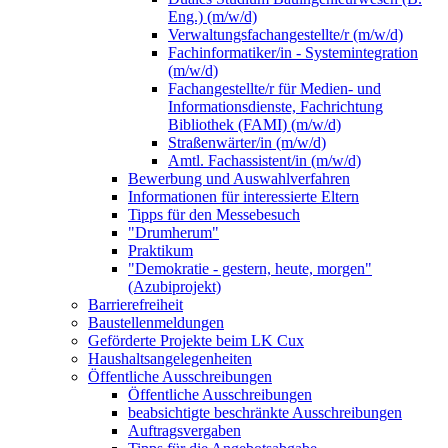
Eng.) (m/w/d)
Verwaltungsfachangestellte/r (m/w/d)
Fachinformatiker/in - Systemintegration
(m/w/d)
Fachangestellte/r für Medien- und
Informationsdienste, Fachrichtung
Bibliothek (FAMI) (m/w/d)
Straßenwärter/in (m/w/d)
Amtl. Fachassistent/in (m/w/d)
Bewerbung und Auswahlverfahren
Informationen für interessierte Eltern
Tipps für den Messebesuch
"Drumherum"
Praktikum
"Demokratie - gestern, heute, morgen"
(Azubiprojekt)
Barrierefreiheit
Baustellenmeldungen
Geförderte Projekte beim LK Cux
Haushaltsangelegenheiten
Öffentliche Ausschreibungen
Öffentliche Ausschreibungen
beabsichtigte beschränkte Ausschreibungen
Auftragsvergaben