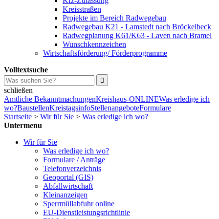
Kfz-Zulassung
Kreisstraßen
Projekte im Bereich Radwegebau
Radwegebau K21 - Lamstedt nach Bröckelbeck
Radwegplanung K61/K63 - Laven nach Bramel
Wunschkennzeichen
Wirtschaftsförderung/ Förderprogramme
Volltextsuche
schließen
Amtliche Bekanntmachungen
Kreishaus-ONLINE
Was erledige ich
wo?
Baustellen
Kreistagsinfo
Stellenangebote
Formulare
Startseite
>
Wir für Sie
>
Was erledige ich wo?
Untermenu
Wir für Sie
Was erledige ich wo?
Formulare / Anträge
Telefonverzeichnis
Geoportal (GIS)
Abfallwirtschaft
Kleinanzeigen
Sperrmüllabfuhr online
EU-Dienstleistungsrichtlinie