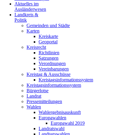
Aktuelles im
Ausländerwesen
Landkreis &
Politik
Gemeinden und Städte
Karten
Kreiskarte
Geoportal
Kreisrecht
Richtlinien
Satzungen
Verordnungen
Vereinbarungen
Kreistag & Ausschüsse
Kreistagsinformationssystem
Kreistagsinformationssystem
Bürgerlotse
Landrat
Pressemitteilungen
Wahlen
Wahlergebnisauskunft
Europawahlen
Europawahl 2019
Landratswahl
Landtagswahlen