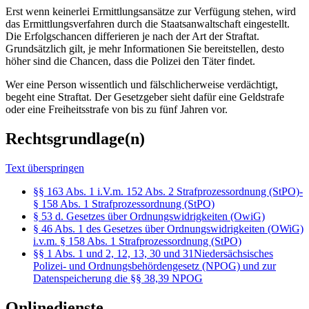
Erst wenn keinerlei Ermittlungsansätze zur Verfügung stehen, wird
das Ermittlungsverfahren durch die Staatsanwaltschaft eingestellt.
Die Erfolgschancen differieren je nach der Art der Straftat.
Grundsätzlich gilt, je mehr Informationen Sie bereitstellen, desto
höher sind die Chancen, dass die Polizei den Täter findet.
Wer eine Person wissentlich und fälschlicherweise verdächtigt,
begeht eine Straftat. Der Gesetzgeber sieht dafür eine Geldstrafe
oder eine Freiheitsstrafe von bis zu fünf Jahren vor.
Rechtsgrundlage(n)
Text überspringen
§§ 163 Abs. 1 i.V.m. 152 Abs. 2 Strafprozessordnung (StPO)-
§ 158 Abs. 1 Strafprozessordnung (StPO)
§ 53 d. Gesetzes über Ordnungswidrigkeiten (OwiG)
§ 46 Abs. 1 des Gesetzes über Ordnungswidrigkeiten (OWiG)
i.v.m. § 158 Abs. 1 Strafprozessordnung (StPO)
§§ 1 Abs. 1 und 2, 12, 13, 30 und 31Niedersächsisches
Polizei- und Ordnungsbehördengesetz (NPOG) und zur
Datenspeicherung die §§ 38,39 NPOG
Onlinedienste