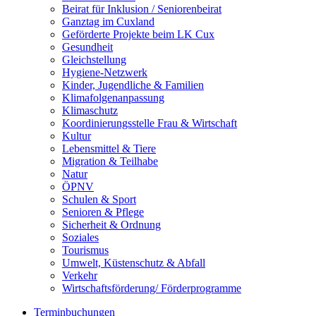
Beirat für Inklusion / Seniorenbeirat
Ganztag im Cuxland
Geförderte Projekte beim LK Cux
Gesundheit
Gleichstellung
Hygiene-Netzwerk
Kinder, Jugendliche & Familien
Klimafolgenanpassung
Klimaschutz
Koordinierungsstelle Frau & Wirtschaft
Kultur
Lebensmittel & Tiere
Migration & Teilhabe
Natur
ÖPNV
Schulen & Sport
Senioren & Pflege
Sicherheit & Ordnung
Soziales
Tourismus
Umwelt, Küstenschutz & Abfall
Verkehr
Wirtschaftsförderung/ Förderprogramme
Terminbuchungen