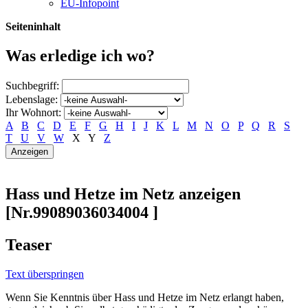
EU-Infopoint
Seiteninhalt
Was erledige ich wo?
Suchbegriff:
Lebenslage:
Ihr Wohnort:
A
B
C
D
E
F
G
H
I
J
K
L
M
N
O
P
Q
R
S
T
U
V
W
X
Y
Z
Hass und Hetze im Netz anzeigen
[Nr.99089036034004 ]
Teaser
Text überspringen
Wenn Sie Kenntnis über Hass und Hetze im Netz erlangt haben,