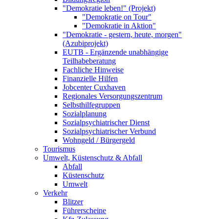
"Demokratie leben!" (Projekt)
"Demokratie on Tour"
"Demokratie in Aktion"
"Demokratie - gestern, heute, morgen"
(Azubiprojekt)
EUTB - Ergänzende unabhängige
Teilhabeberatung
Fachliche Hinweise
Finanzielle Hilfen
Jobcenter Cuxhaven
Regionales Versorgungszentrum
Selbsthilfegruppen
Sozialplanung
Sozialpsychiatrischer Dienst
Sozialpsychiatrischer Verbund
Wohngeld / Bürgergeld
Tourismus
Umwelt, Küstenschutz & Abfall
Abfall
Küstenschutz
Umwelt
Verkehr
Blitzer
Führerscheine