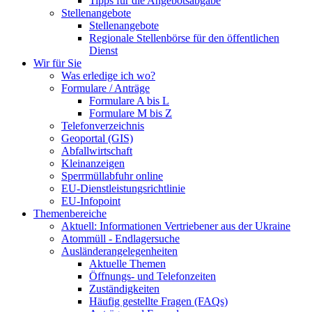
Tipps für die Angebotsabgabe
Stellenangebote
Stellenangebote
Regionale Stellenbörse für den öffentlichen
Dienst
Wir für Sie
Was erledige ich wo?
Formulare / Anträge
Formulare A bis L
Formulare M bis Z
Telefonverzeichnis
Geoportal (GIS)
Abfallwirtschaft
Kleinanzeigen
Sperrmüllabfuhr online
EU-Dienstleistungsrichtlinie
EU-Infopoint
Themenbereiche
Aktuell: Informationen Vertriebener aus der Ukraine
Atommüll - Endlagersuche
Ausländerangelegenheiten
Aktuelle Themen
Öffnungs- und Telefonzeiten
Zuständigkeiten
Häufig gestellte Fragen (FAQs)