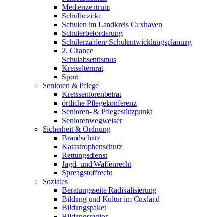
Medienzentrum
Schulbezirke
Schulen im Landkreis Cuxhaven
Schülerbeförderung
Schülerzahlen/ Schulentwicklungsplanung
2. Chance
Schulabsentismus
Kreiselternrat
Sport
Senioren & Pflege
Kreisseniorenbeirat
örtliche Pflegekonferenz
Senioren- & Pflegestützpunkt
Seniorenwegweiser
Sicherheit & Ordnung
Brandschutz
Katastrophenschutz
Rettungsdienst
Jagd- und Waffenrecht
Sprengstoffrecht
Soziales
Beratungsseite Radikalisierung
Bildung und Kultur im Cuxland
Bildungspaket
Bildungsregion