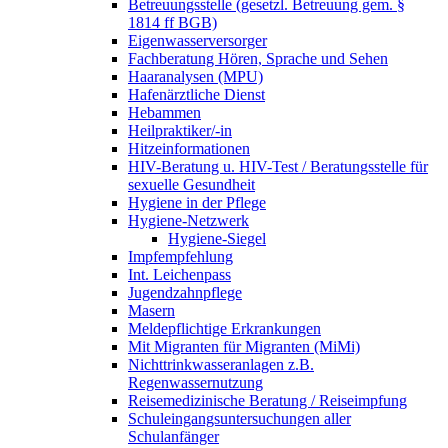
Betreuungsstelle (gesetzl. Betreuung gem. §
1814 ff BGB)
Eigenwasserversorger
Fachberatung Hören, Sprache und Sehen
Haaranalysen (MPU)
Hafenärztliche Dienst
Hebammen
Heilpraktiker/-in
Hitzeinformationen
HIV-Beratung u. HIV-Test / Beratungsstelle für
sexuelle Gesundheit
Hygiene in der Pflege
Hygiene-Netzwerk
Hygiene-Siegel
Impfempfehlung
Int. Leichenpass
Jugendzahnpflege
Masern
Meldepflichtige Erkrankungen
Mit Migranten für Migranten (MiMi)
Nichttrinkwasseranlagen z.B.
Regenwassernutzung
Reisemedizinische Beratung / Reiseimpfung
Schuleingangsuntersuchungen aller
Schulanfänger