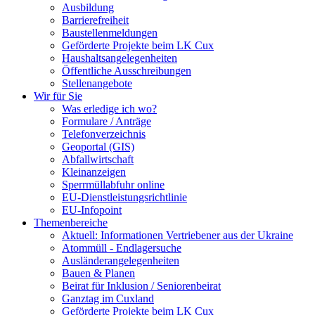
Ausbildung
Barrierefreiheit
Baustellenmeldungen
Geförderte Projekte beim LK Cux
Haushaltsangelegenheiten
Öffentliche Ausschreibungen
Stellenangebote
Wir für Sie
Was erledige ich wo?
Formulare / Anträge
Telefonverzeichnis
Geoportal (GIS)
Abfallwirtschaft
Kleinanzeigen
Sperrmüllabfuhr online
EU-Dienstleistungsrichtlinie
EU-Infopoint
Themenbereiche
Aktuell: Informationen Vertriebener aus der Ukraine
Atommüll - Endlagersuche
Ausländerangelegenheiten
Bauen & Planen
Beirat für Inklusion / Seniorenbeirat
Ganztag im Cuxland
Geförderte Projekte beim LK Cux