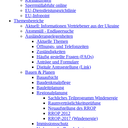
Kleinanzeigen
Sperrmüllabfuhr online
EU-Dienstleistungsrichtlinie
EU-Infopoint
Themenbereiche
Aktuell: Informationen Vertriebener aus der Ukraine
Atommüll - Endlagersuche
Ausländerangelegenheiten
Aktuelle Themen
Öffnungs- und Telefonzeiten
Zuständigkeiten
Häufig gestellte Fragen (FAQs)
Anträge und Formulare
Digitale Antragstellung (Link)
Bauen & Planen
Bauaufsicht
Baudenkmalpflege
Bauleitplanung
Regionalplanung
Sachliches Teilprogramm Windenergie
Raumverträglichkeitsprüfung
Neuaufstellung des RROP
RROP 2012
RROP-2017 (Windenergie)
Immissionsschutz