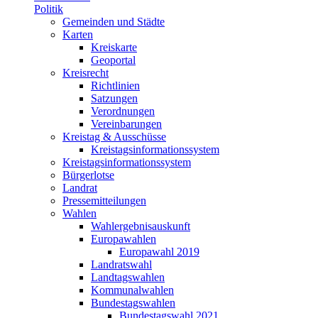
Politik
Gemeinden und Städte
Karten
Kreiskarte
Geoportal
Kreisrecht
Richtlinien
Satzungen
Verordnungen
Vereinbarungen
Kreistag & Ausschüsse
Kreistagsinformationssystem
Kreistagsinformationssystem
Bürgerlotse
Landrat
Pressemitteilungen
Wahlen
Wahlergebnisauskunft
Europawahlen
Europawahl 2019
Landratswahl
Landtagswahlen
Kommunalwahlen
Bundestagswahlen
Bundestagswahl 2021