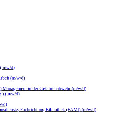
 (m/w/d)
Arbeit (m/w/d)
c.) Management in der Gefahrenabwehr (m/w/d)
.) (m/w/d)
w/d)
ionsdienste, Fachrichtung Bibliothek (FAMI) (m/w/d)