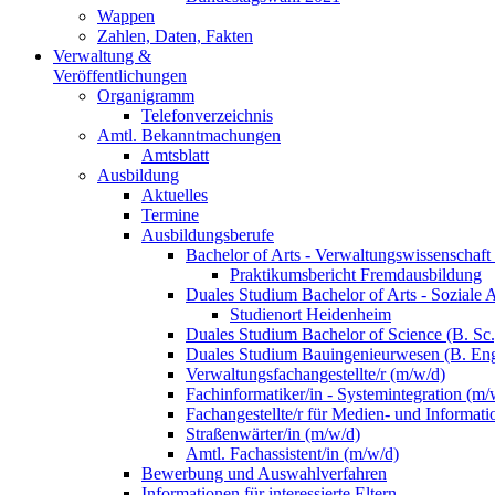
Wappen
Zahlen, Daten, Fakten
Verwaltung &
Veröffentlichungen
Organigramm
Telefonverzeichnis
Amtl. Bekanntmachungen
Amtsblatt
Ausbildung
Aktuelles
Termine
Ausbildungsberufe
Bachelor of Arts - Verwaltungswissenschaft
Praktikumsbericht Fremdausbildung
Duales Studium Bachelor of Arts - Soziale 
Studienort Heidenheim
Duales Studium Bachelor of Science (B. S
Duales Studium Bauingenieurwesen (B. Eng
Verwaltungsfachangestellte/r (m/w/d)
Fachinformatiker/in - Systemintegration (m/
Fachangestellte/r für Medien- und Informat
Straßenwärter/in (m/w/d)
Amtl. Fachassistent/in (m/w/d)
Bewerbung und Auswahlverfahren
Informationen für interessierte Eltern