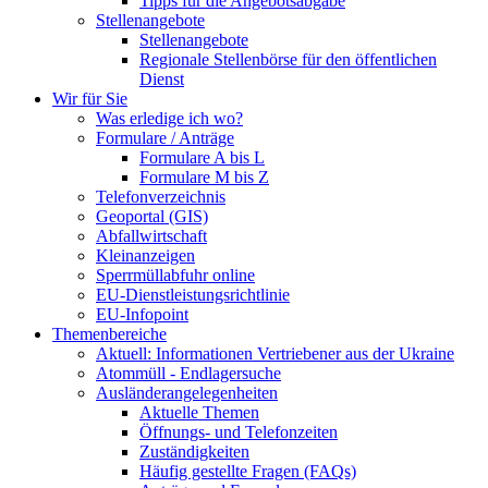
Tipps für die Angebotsabgabe
Stellenangebote
Stellenangebote
Regionale Stellenbörse für den öffentlichen
Dienst
Wir für Sie
Was erledige ich wo?
Formulare / Anträge
Formulare A bis L
Formulare M bis Z
Telefonverzeichnis
Geoportal (GIS)
Abfallwirtschaft
Kleinanzeigen
Sperrmüllabfuhr online
EU-Dienstleistungsrichtlinie
EU-Infopoint
Themenbereiche
Aktuell: Informationen Vertriebener aus der Ukraine
Atommüll - Endlagersuche
Ausländerangelegenheiten
Aktuelle Themen
Öffnungs- und Telefonzeiten
Zuständigkeiten
Häufig gestellte Fragen (FAQs)