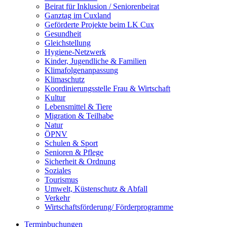
Beirat für Inklusion / Seniorenbeirat
Ganztag im Cuxland
Geförderte Projekte beim LK Cux
Gesundheit
Gleichstellung
Hygiene-Netzwerk
Kinder, Jugendliche & Familien
Klimafolgenanpassung
Klimaschutz
Koordinierungsstelle Frau & Wirtschaft
Kultur
Lebensmittel & Tiere
Migration & Teilhabe
Natur
ÖPNV
Schulen & Sport
Senioren & Pflege
Sicherheit & Ordnung
Soziales
Tourismus
Umwelt, Küstenschutz & Abfall
Verkehr
Wirtschaftsförderung/ Förderprogramme
Terminbuchungen