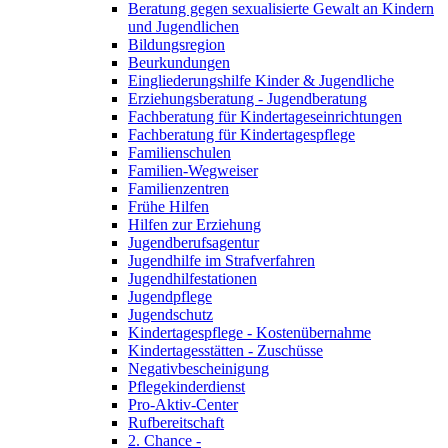
Beratung gegen sexualisierte Gewalt an Kindern
und Jugendlichen
Bildungsregion
Beurkundungen
Eingliederungshilfe Kinder & Jugendliche
Erziehungsberatung - Jugendberatung
Fachberatung für Kindertageseinrichtungen
Fachberatung für Kindertagespflege
Familienschulen
Familien-Wegweiser
Familienzentren
Frühe Hilfen
Hilfen zur Erziehung
Jugendberufsagentur
Jugendhilfe im Strafverfahren
Jugendhilfestationen
Jugendpflege
Jugendschutz
Kindertagespflege - Kostenübernahme
Kindertagesstätten - Zuschüsse
Negativbescheinigung
Pflegekinderdienst
Pro-Aktiv-Center
Rufbereitschaft
2. Chance -