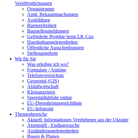
Veröffentlichungen
Organigramm
Amtl. Bekanntmachungen
Ausbildung
Barrierefreiheit
Baustellenmeldungen
Geförderte Projekte beim LK Cux
Haushaltsangelegenheiten
Öffentliche Ausschreibungen
Stellenangebote
Wir für Sie
Was erledige ich wo?
Formulare / Anträge
Telefonverzeichnis
Geoportal (GIS)
Abfallwirtschaft
Kleinanzeigen
Sperrmüllabfuhr online
EU-Dienstleistungsrichtlinie
EU-Infopoint
Themenbereiche
Aktuell: Informationen Vertriebener aus der Ukraine
Atommüll - Endlagersuche
Ausländerangelegenheiten
Bauen & Planen