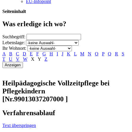
EU-Infopoint
Seiteninhalt
Was erledige ich wo?
Suchbegriff:
Lebenslage:
Ihr Wohnort:
A
B
C
D
E
F
G
H
I
J
K
L
M
N
O
P
Q
R
S
T
U
V
W
X
Y
Z
Heilpädagogische Vollzeitpflege bei
Pflegekindern
[Nr.99013037207000 ]
Verfahrensablauf
Text überspringen