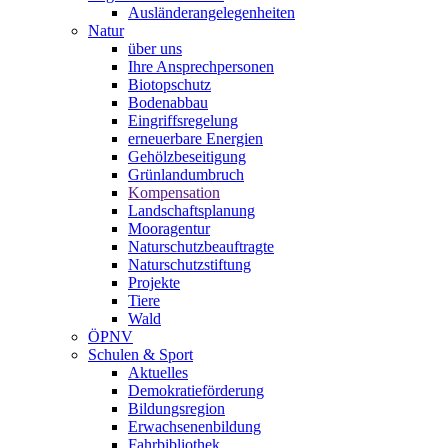
Ausländerangelegenheiten
Natur
über uns
Ihre Ansprechpersonen
Biotopschutz
Bodenabbau
Eingriffsregelung
erneuerbare Energien
Gehölzbeseitigung
Grünlandumbruch
Kompensation
Landschaftsplanung
Mooragentur
Naturschutzbeauftragte
Naturschutzstiftung
Projekte
Tiere
Wald
ÖPNV
Schulen & Sport
Aktuelles
Demokratieförderung
Bildungsregion
Erwachsenenbildung
Fahrbibliothek