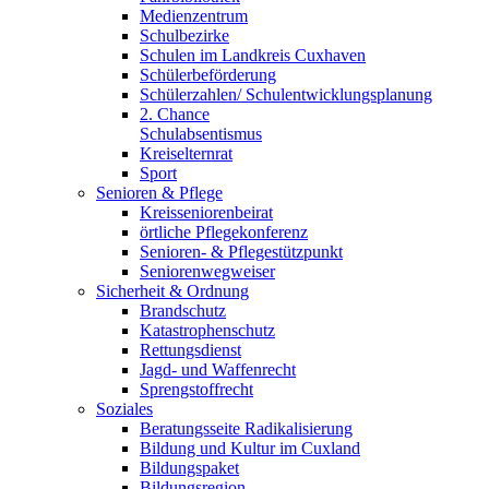
Medienzentrum
Schulbezirke
Schulen im Landkreis Cuxhaven
Schülerbeförderung
Schülerzahlen/ Schulentwicklungsplanung
2. Chance
Schulabsentismus
Kreiselternrat
Sport
Senioren & Pflege
Kreisseniorenbeirat
örtliche Pflegekonferenz
Senioren- & Pflegestützpunkt
Seniorenwegweiser
Sicherheit & Ordnung
Brandschutz
Katastrophenschutz
Rettungsdienst
Jagd- und Waffenrecht
Sprengstoffrecht
Soziales
Beratungsseite Radikalisierung
Bildung und Kultur im Cuxland
Bildungspaket
Bildungsregion