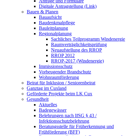
Anträge und Formulare
Digitale Antragstellung (Link)
Bauen & Planen
Bauaufsicht
Baudenkmalpflege
Bauleitplanung
Regionalplanung
Sachliches Teilprogramm Windenergie
Raumverträglichkeitsprüfung
Neuaufstellung des RROP
RROP 2012
RROP-2017 (Windenergie)
Immissionsschutz
Vorbeugender Brandschutz
Wohnraumförderung
Beirat für Inklusion / Seniorenbeirat
Ganztag im Cuxland
Geförderte Projekte beim LK Cux
Gesundheit
Aktuelles
Badegewässer
Belehrungen nach IfSG § 43 /
Infektionsschutzbelehrung
Beratungsstelle für Früherkennung und
Frühförderung (BFF)