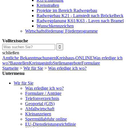
Kfz-Zulassung
Kreisstraßen
Projekte im Bereich Radwegebau
Radwegebau K21 - Lamstedt nach Bröckelbeck
Radwegplanung K61/K63 - Laven nach Bramel
Wunschkennzeichen
Wirtschaftsförderung/ Förderprogramme
Volltextsuche
schließen
Amtliche Bekanntmachungen
Kreishaus-ONLINE
Was erledige ich
wo?
Baustellen
Kreistagsinfo
Stellenangebote
Formulare
Startseite
>
Wir für Sie
>
Was erledige ich wo?
Untermenu
Wir für Sie
Was erledige ich wo?
Formulare / Anträge
Telefonverzeichnis
Geoportal (GIS)
Abfallwirtschaft
Kleinanzeigen
Sperrmüllabfuhr online
EU-Dienstleistungsrichtlinie