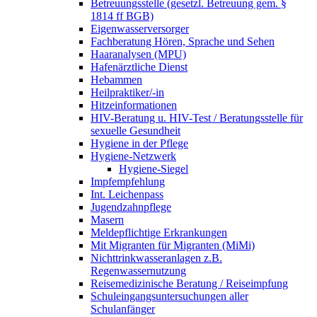
Betreuungsstelle (gesetzl. Betreuung gem. §
1814 ff BGB)
Eigenwasserversorger
Fachberatung Hören, Sprache und Sehen
Haaranalysen (MPU)
Hafenärztliche Dienst
Hebammen
Heilpraktiker/-in
Hitzeinformationen
HIV-Beratung u. HIV-Test / Beratungsstelle für
sexuelle Gesundheit
Hygiene in der Pflege
Hygiene-Netzwerk
Hygiene-Siegel
Impfempfehlung
Int. Leichenpass
Jugendzahnpflege
Masern
Meldepflichtige Erkrankungen
Mit Migranten für Migranten (MiMi)
Nichttrinkwasseranlagen z.B.
Regenwassernutzung
Reisemedizinische Beratung / Reiseimpfung
Schuleingangsuntersuchungen aller
Schulanfänger