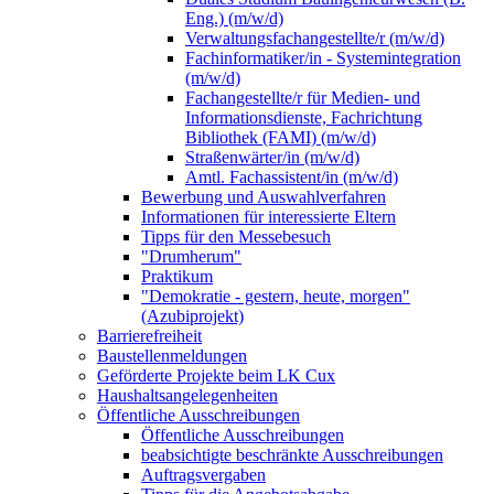
Eng.) (m/w/d)
Verwaltungsfachangestellte/r (m/w/d)
Fachinformatiker/in - Systemintegration
(m/w/d)
Fachangestellte/r für Medien- und
Informationsdienste, Fachrichtung
Bibliothek (FAMI) (m/w/d)
Straßenwärter/in (m/w/d)
Amtl. Fachassistent/in (m/w/d)
Bewerbung und Auswahlverfahren
Informationen für interessierte Eltern
Tipps für den Messebesuch
"Drumherum"
Praktikum
"Demokratie - gestern, heute, morgen"
(Azubiprojekt)
Barrierefreiheit
Baustellenmeldungen
Geförderte Projekte beim LK Cux
Haushaltsangelegenheiten
Öffentliche Ausschreibungen
Öffentliche Ausschreibungen
beabsichtigte beschränkte Ausschreibungen
Auftragsvergaben