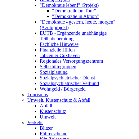
"Demokratie leben!" (Projekt)
"Demokratie on Tour"
"Demokratie in Aktion"
"Demokratie - gestern, heute, morgen"
(Azubiprojekt)
EUTB - Ergänzende unabhängige
Teilhabeberatung
Fachliche Hinweise
Finanzielle Hilfen
Jobcenter Cuxhaven
Regionales Versorgungszentrum
Selbsthilfegruppen
Sozialplanung
Sozialpsychiatrischer Dienst
Sozialpsychiatrischer Verbund
Wohngeld / Bürgergeld
Tourismus
Umwelt, Küstenschutz & Abfall
Abfall
Küstenschutz
Umwelt
Verkehr
Blitzer
Führerscheine