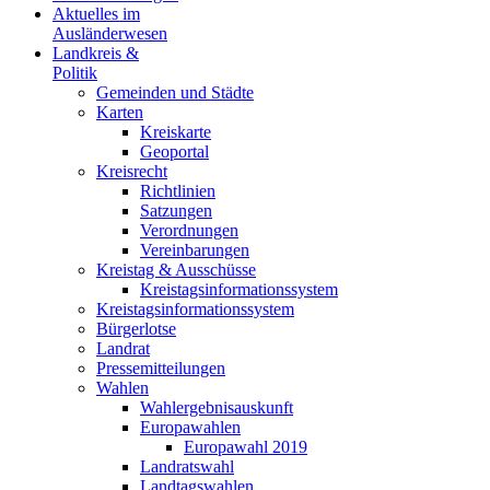
Aktuelles im
Ausländerwesen
Landkreis &
Politik
Gemeinden und Städte
Karten
Kreiskarte
Geoportal
Kreisrecht
Richtlinien
Satzungen
Verordnungen
Vereinbarungen
Kreistag & Ausschüsse
Kreistagsinformationssystem
Kreistagsinformationssystem
Bürgerlotse
Landrat
Pressemitteilungen
Wahlen
Wahlergebnisauskunft
Europawahlen
Europawahl 2019
Landratswahl
Landtagswahlen