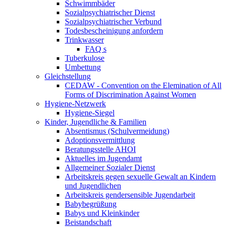
Schwimmbäder
Sozialpsychiatrischer Dienst
Sozialpsychiatrischer Verbund
Todesbescheinigung anfordern
Trinkwasser
FAQ s
Tuberkulose
Umbettung
Gleichstellung
CEDAW - Convention on the Elemination of All
Forms of Discrimination Against Women
Hygiene-Netzwerk
Hygiene-Siegel
Kinder, Jugendliche & Familien
Absentismus (Schulvermeidung)
Adoptionsvermittlung
Beratungsstelle AHOI
Aktuelles im Jugendamt
Allgemeiner Sozialer Dienst
Arbeitskreis gegen sexuelle Gewalt an Kindern
und Jugendlichen
Arbeitskreis gendersensible Jugendarbeit
Babybegrüßung
Babys und Kleinkinder
Beistandschaft