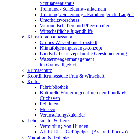
Schulabsentismus
Trennung / Scheidung - allgemein
Trennung / Scheidung - Familiengericht Langen
Unterhaltsvorschuss
Vormundschaften und Pflegschaften
Wirtschaftliche Jugendhilfe
Klimafolgenanpassung
Grünes Wasserband Loxstedt
Klimafolgenanpassungskonzept
Landschaftskonzept für die Geesteniederung
Wassermengenmanagement
im Grauwallgebiet
Klimaschutz
Koordinierungsstelle Frau & Wirtschaft
Kultur
Fahrbibliothek
Kulturelle Förderungen durch den Landkreis
Cuxhaven
Leitlinien
Museen
Veranstaltungskalender
Lebensmittel & Tiere
Vermittlung von Hunden
AKTUELL: Geflügelpest (Aviäre Influenza)
Migration & Teilhabe