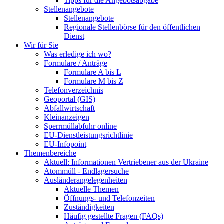
Tipps für die Angebotsabgabe
Stellenangebote
Stellenangebote
Regionale Stellenbörse für den öffentlichen
Dienst
Wir für Sie
Was erledige ich wo?
Formulare / Anträge
Formulare A bis L
Formulare M bis Z
Telefonverzeichnis
Geoportal (GIS)
Abfallwirtschaft
Kleinanzeigen
Sperrmüllabfuhr online
EU-Dienstleistungsrichtlinie
EU-Infopoint
Themenbereiche
Aktuell: Informationen Vertriebener aus der Ukraine
Atommüll - Endlagersuche
Ausländerangelegenheiten
Aktuelle Themen
Öffnungs- und Telefonzeiten
Zuständigkeiten
Häufig gestellte Fragen (FAQs)