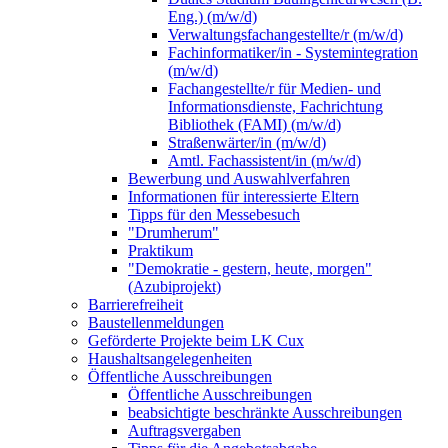
Eng.) (m/w/d)
Verwaltungsfachangestellte/r (m/w/d)
Fachinformatiker/in - Systemintegration
(m/w/d)
Fachangestellte/r für Medien- und
Informationsdienste, Fachrichtung
Bibliothek (FAMI) (m/w/d)
Straßenwärter/in (m/w/d)
Amtl. Fachassistent/in (m/w/d)
Bewerbung und Auswahlverfahren
Informationen für interessierte Eltern
Tipps für den Messebesuch
"Drumherum"
Praktikum
"Demokratie - gestern, heute, morgen"
(Azubiprojekt)
Barrierefreiheit
Baustellenmeldungen
Geförderte Projekte beim LK Cux
Haushaltsangelegenheiten
Öffentliche Ausschreibungen
Öffentliche Ausschreibungen
beabsichtigte beschränkte Ausschreibungen
Auftragsvergaben