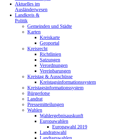
Aktuelles im
Ausländerwesen
Landkreis &
Politik
Gemeinden und Städte
Karten
Kreiskarte
Geoportal
Kreisrecht
Richtlinien
Satzungen
Verordnungen
Vereinbarungen
Kreistag & Ausschüsse
Kreistagsinformationssystem
Kreistagsinformationssystem
Bürgerlotse
Landrat
Pressemitteilungen
Wahlen
Wahlergebnisauskunft
Europawahlen
Europawahl 2019
Landratswahl
Landtagswahlen