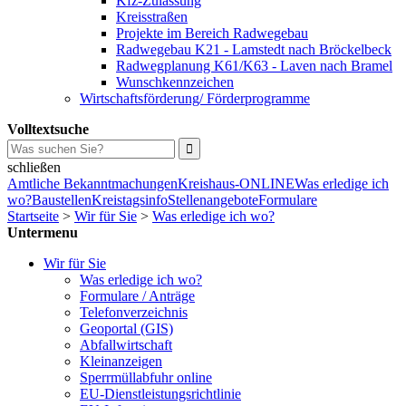
Kfz-Zulassung
Kreisstraßen
Projekte im Bereich Radwegebau
Radwegebau K21 - Lamstedt nach Bröckelbeck
Radwegplanung K61/K63 - Laven nach Bramel
Wunschkennzeichen
Wirtschaftsförderung/ Förderprogramme
Volltextsuche
schließen
Amtliche Bekanntmachungen
Kreishaus-ONLINE
Was erledige ich
wo?
Baustellen
Kreistagsinfo
Stellenangebote
Formulare
Startseite
>
Wir für Sie
>
Was erledige ich wo?
Untermenu
Wir für Sie
Was erledige ich wo?
Formulare / Anträge
Telefonverzeichnis
Geoportal (GIS)
Abfallwirtschaft
Kleinanzeigen
Sperrmüllabfuhr online
EU-Dienstleistungsrichtlinie