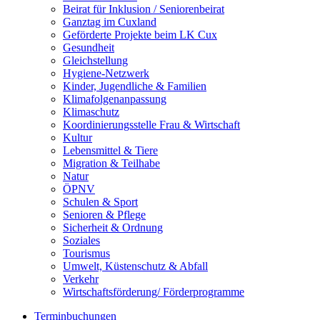
Beirat für Inklusion / Seniorenbeirat
Ganztag im Cuxland
Geförderte Projekte beim LK Cux
Gesundheit
Gleichstellung
Hygiene-Netzwerk
Kinder, Jugendliche & Familien
Klimafolgenanpassung
Klimaschutz
Koordinierungsstelle Frau & Wirtschaft
Kultur
Lebensmittel & Tiere
Migration & Teilhabe
Natur
ÖPNV
Schulen & Sport
Senioren & Pflege
Sicherheit & Ordnung
Soziales
Tourismus
Umwelt, Küstenschutz & Abfall
Verkehr
Wirtschaftsförderung/ Förderprogramme
Terminbuchungen