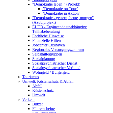
"Demokratie leben!" (Projekt)
"Demokratie on Tour"
"Demokratie in Aktion"
"Demokratie - gestern, heute, morgen"
(Azubiprojekt)
EUTB - Ergänzende unabhängige
Teilhabeberatung
Fachliche Hinweise
Finanzielle Hilfen
Jobcenter Cuxhaven
Regionales Versorgungszentrum
Selbsthilfegruppen
Sozialplanung
Sozialpsychiatrischer Dienst
Sozialpsychiatrischer Verbund
Wohngeld / Bürgergeld
Tourismus
Umwelt, Küstenschutz & Abfall
Abfall
Küstenschutz
Umwelt
Verkehr
Blitzer
Führerscheine