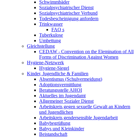
Schwimmbäder
Sozialpsychiatrischer Dienst
Sozialpsychiatrischer Verbund
Todesbescheinigung anfordern
Trinkwasser
FAQ s
Tuberkulose
Umbettung
Gleichstellung
CEDAW - Convention on the Elemination of All
Forms of Discrimination Against Women
Hygiene-Netzwerk
Hygiene-Siegel
Kinder, Jugendliche & Familien
Absentismus (Schulvermeidung)
Adoptionsvermittlung
Beratungsstelle AHOI
Aktuelles im Jugendamt
Allgemeiner Sozialer Dienst
Arbeitskreis gegen sexuelle Gewalt an Kindern
und Jugendlichen
Arbeitskreis gendersensible Jugendarbeit
Babybegrüßung
Babys und Kleinkinder
Beistandschaft