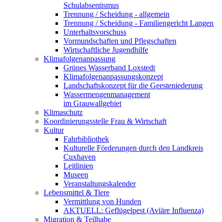
Schulabsentismus
Trennung / Scheidung - allgemein
Trennung / Scheidung - Familiengericht Langen
Unterhaltsvorschuss
Vormundschaften und Pflegschaften
Wirtschaftliche Jugendhilfe
Klimafolgenanpassung
Grünes Wasserband Loxstedt
Klimafolgenanpassungskonzept
Landschaftskonzept für die Geesteniederung
Wassermengenmanagement
im Grauwallgebiet
Klimaschutz
Koordinierungsstelle Frau & Wirtschaft
Kultur
Fahrbibliothek
Kulturelle Förderungen durch den Landkreis
Cuxhaven
Leitlinien
Museen
Veranstaltungskalender
Lebensmittel & Tiere
Vermittlung von Hunden
AKTUELL: Geflügelpest (Aviäre Influenza)
Migration & Teilhabe