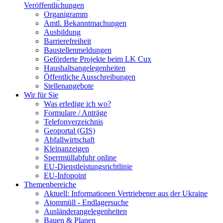
Veröffentlichungen
Organigramm
Amtl. Bekanntmachungen
Ausbildung
Barrierefreiheit
Baustellenmeldungen
Geförderte Projekte beim LK Cux
Haushaltsangelegenheiten
Öffentliche Ausschreibungen
Stellenangebote
Wir für Sie
Was erledige ich wo?
Formulare / Anträge
Telefonverzeichnis
Geoportal (GIS)
Abfallwirtschaft
Kleinanzeigen
Sperrmüllabfuhr online
EU-Dienstleistungsrichtlinie
EU-Infopoint
Themenbereiche
Aktuell: Informationen Vertriebener aus der Ukraine
Atommüll - Endlagersuche
Ausländerangelegenheiten
Bauen & Planen