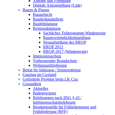
Anträge und Formulare
Digitale Antragstellung (Link)
Bauen & Planen
Bauaufsicht
Baudenkmalpflege
Bauleitplanung
Regionalplanung
Sachliches Teilprogramm Windenergie
Raumverträglichkeitsprüfung
Neuaufstellung des RROP
RROP 2012
RROP-2017 (Windenergie)
Immissionsschutz
Vorbeugender Brandschutz
Wohnraumförderung
Beirat für Inklusion / Seniorenbeirat
Ganztag im Cuxland
Geförderte Projekte beim LK Cux
Gesundheit
Aktuelles
Badegewässer
Belehrungen nach IfSG § 43 /
Infektionsschutzbelehrung
Beratungsstelle für Früherkennung und
Frühförderung (BFF)