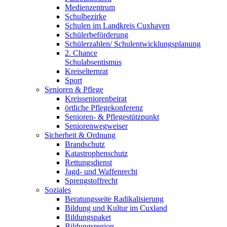
Medienzentrum
Schulbezirke
Schulen im Landkreis Cuxhaven
Schülerbeförderung
Schülerzahlen/ Schulentwicklungsplanung
2. Chance
Schulabsentismus
Kreiselternrat
Sport
Senioren & Pflege
Kreisseniorenbeirat
örtliche Pflegekonferenz
Senioren- & Pflegestützpunkt
Seniorenwegweiser
Sicherheit & Ordnung
Brandschutz
Katastrophenschutz
Rettungsdienst
Jagd- und Waffenrecht
Sprengstoffrecht
Soziales
Beratungsseite Radikalisierung
Bildung und Kultur im Cuxland
Bildungspaket
Bildungsregion