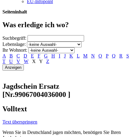
EU-Infopoint
Seiteninhalt
Was erledige ich wo?
Suchbegriff:
Lebenslage:
Ihr Wohnort:
A
B
C
D
E
F
G
H
I
J
K
L
M
N
O
P
Q
R
S
T
U
V
W
X
Y
Z
Jagdschein Ersatz
[Nr.99067004036000 ]
Volltext
Text überspringen
Wenn Sie in Deutschland jagen möchten, benötigen Sie Ihren