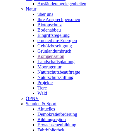
Ausländerangelegenheiten
Natur
über uns
Ihre Ansprechpersonen
Biotopschutz
Bodenabbau
Eingriffsregelung
erneuerbare Energien
Gehölzbeseitigung
Grünlandumbruch
Kompensation
Landschaftsplanung
Mooragentur
Naturschutzbeauftragte
Naturschutzstiftung
Projekte
Tiere
Wald
ÖPNV
Schulen & Sport
Aktuelles
Demokratieförderung
Bildungsregion
Erwachsenenbildung
Fahrbibliothek