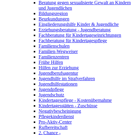
Beratung gegen sexualisierte Gewalt an Kindern
und Jugendlichen
Bildungsregion
Beurkundungen
Eingliederungshilfe Kinder & Jugendliche
Erziehungsberatung - Jugendberatung
Fachberatung für Kindertageseinrichtungen
Fachberatung für Kindertagespflege
Familienschulen
Familien-Wegweiser
Familienzentren
Frühe Hilfen
Hilfen zur Erziehung
Jugendberufsagentur
Jugendhilfe im Strafverfahren
Jugendhilfestationen
Jugendpflege
Jugendschutz
Kindertagespflege - Kostenübernahme
Kindertagesstätten - Zuschüsse
Negativbescheinigung
Pflegekinderdienst
Pro-Aktiv-Center
Rufbereitschaft
2. Chance -