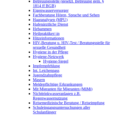
Betreuungsstelle (gesetzl. Betreuung gem. §
1814 ff BGB)
Eigenwasserversorger
Fachberatung Hören, Sprache und Sehen
Haaranalysen (MPU)
Hafenärztliche Dienst
Hebammen
Heilpraktiker/-in
Hitzeinformationen
HIV-Beratung u. HIV-Test / Beratungsstelle für
sexuelle Gesundheit
Hygiene in der Pflege
Hygiene-Netzwerk
Hygiene-Siegel
Impfempfehlung
Int. Leichenpass
Jugendzahnpflege
Masern
Meldepflichtige Erkrankungen
Mit Migranten für Migranten (MiMi)
Nichttrinkwasseranlagen z.B.
Regenwassernutzung
Reisemedizinische Beratung / Reiseimpfung
Schuleingangsuntersuchungen aller
Schulanfänger