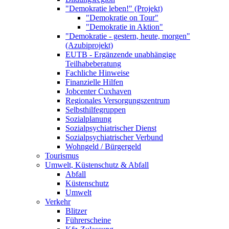
"Demokratie leben!" (Projekt)
"Demokratie on Tour"
"Demokratie in Aktion"
"Demokratie - gestern, heute, morgen"
(Azubiprojekt)
EUTB - Ergänzende unabhängige
Teilhabeberatung
Fachliche Hinweise
Finanzielle Hilfen
Jobcenter Cuxhaven
Regionales Versorgungszentrum
Selbsthilfegruppen
Sozialplanung
Sozialpsychiatrischer Dienst
Sozialpsychiatrischer Verbund
Wohngeld / Bürgergeld
Tourismus
Umwelt, Küstenschutz & Abfall
Abfall
Küstenschutz
Umwelt
Verkehr
Blitzer
Führerscheine