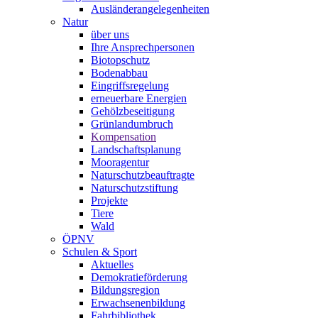
Ausländerangelegenheiten
Natur
über uns
Ihre Ansprechpersonen
Biotopschutz
Bodenabbau
Eingriffsregelung
erneuerbare Energien
Gehölzbeseitigung
Grünlandumbruch
Kompensation
Landschaftsplanung
Mooragentur
Naturschutzbeauftragte
Naturschutzstiftung
Projekte
Tiere
Wald
ÖPNV
Schulen & Sport
Aktuelles
Demokratieförderung
Bildungsregion
Erwachsenenbildung
Fahrbibliothek