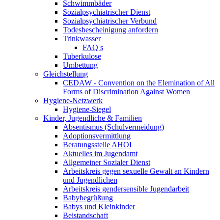
Schwimmbäder
Sozialpsychiatrischer Dienst
Sozialpsychiatrischer Verbund
Todesbescheinigung anfordern
Trinkwasser
FAQ s
Tuberkulose
Umbettung
Gleichstellung
CEDAW - Convention on the Elemination of All
Forms of Discrimination Against Women
Hygiene-Netzwerk
Hygiene-Siegel
Kinder, Jugendliche & Familien
Absentismus (Schulvermeidung)
Adoptionsvermittlung
Beratungsstelle AHOI
Aktuelles im Jugendamt
Allgemeiner Sozialer Dienst
Arbeitskreis gegen sexuelle Gewalt an Kindern
und Jugendlichen
Arbeitskreis gendersensible Jugendarbeit
Babybegrüßung
Babys und Kleinkinder
Beistandschaft