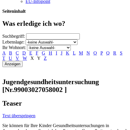
EU-Infopoint
Seiteninhalt
Was erledige ich wo?
Suchbegriff:
Lebenslage:
Ihr Wohnort:
A
B
C
D
E
F
G
H
I
J
K
L
M
N
O
P
Q
R
S
T
U
V
W
X
Y
Z
Jugendgesundheitsuntersuchung
[Nr.99003027058002 ]
Teaser
Text überspringen
Sie können für Ihre Kinder Gesundheitsuntersuchungen in