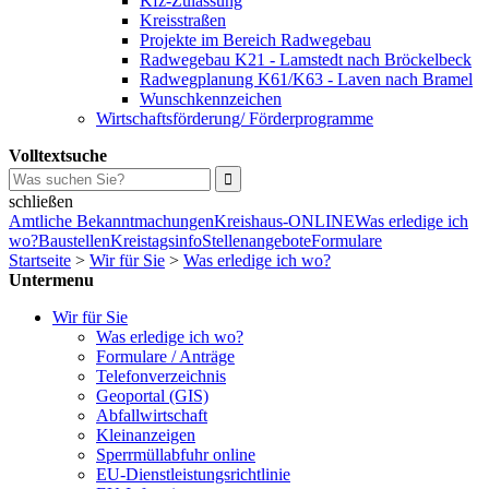
Kfz-Zulassung
Kreisstraßen
Projekte im Bereich Radwegebau
Radwegebau K21 - Lamstedt nach Bröckelbeck
Radwegplanung K61/K63 - Laven nach Bramel
Wunschkennzeichen
Wirtschaftsförderung/ Förderprogramme
Volltextsuche
schließen
Amtliche Bekanntmachungen
Kreishaus-ONLINE
Was erledige ich
wo?
Baustellen
Kreistagsinfo
Stellenangebote
Formulare
Startseite
>
Wir für Sie
>
Was erledige ich wo?
Untermenu
Wir für Sie
Was erledige ich wo?
Formulare / Anträge
Telefonverzeichnis
Geoportal (GIS)
Abfallwirtschaft
Kleinanzeigen
Sperrmüllabfuhr online
EU-Dienstleistungsrichtlinie