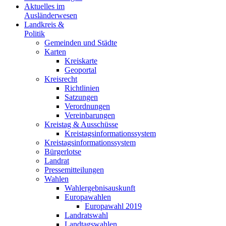
Aktuelles im
Ausländerwesen
Landkreis &
Politik
Gemeinden und Städte
Karten
Kreiskarte
Geoportal
Kreisrecht
Richtlinien
Satzungen
Verordnungen
Vereinbarungen
Kreistag & Ausschüsse
Kreistagsinformationssystem
Kreistagsinformationssystem
Bürgerlotse
Landrat
Pressemitteilungen
Wahlen
Wahlergebnisauskunft
Europawahlen
Europawahl 2019
Landratswahl
Landtagswahlen