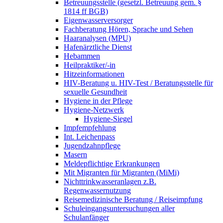
Betreuungsstelle (gesetzl. Betreuung gem. §
1814 ff BGB)
Eigenwasserversorger
Fachberatung Hören, Sprache und Sehen
Haaranalysen (MPU)
Hafenärztliche Dienst
Hebammen
Heilpraktiker/-in
Hitzeinformationen
HIV-Beratung u. HIV-Test / Beratungsstelle für
sexuelle Gesundheit
Hygiene in der Pflege
Hygiene-Netzwerk
Hygiene-Siegel
Impfempfehlung
Int. Leichenpass
Jugendzahnpflege
Masern
Meldepflichtige Erkrankungen
Mit Migranten für Migranten (MiMi)
Nichttrinkwasseranlagen z.B.
Regenwassernutzung
Reisemedizinische Beratung / Reiseimpfung
Schuleingangsuntersuchungen aller
Schulanfänger