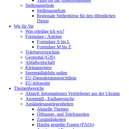
Tipps für die Angebotsabgabe
Stellenangebote
Stellenangebote
Regionale Stellenbörse für den öffentlichen
Dienst
Wir für Sie
Was erledige ich wo?
Formulare / Anträge
Formulare A bis L
Formulare M bis Z
Telefonverzeichnis
Geoportal (GIS)
Abfallwirtschaft
Kleinanzeigen
Sperrmüllabfuhr online
EU-Dienstleistungsrichtlinie
EU-Infopoint
Themenbereiche
Aktuell: Informationen Vertriebener aus der Ukraine
Atommüll - Endlagersuche
Ausländerangelegenheiten
Aktuelle Themen
Öffnungs- und Telefonzeiten
Zuständigkeiten
Häufig gestellte Fragen (FAQs)