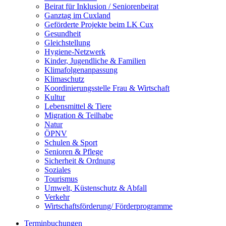
Beirat für Inklusion / Seniorenbeirat
Ganztag im Cuxland
Geförderte Projekte beim LK Cux
Gesundheit
Gleichstellung
Hygiene-Netzwerk
Kinder, Jugendliche & Familien
Klimafolgenanpassung
Klimaschutz
Koordinierungsstelle Frau & Wirtschaft
Kultur
Lebensmittel & Tiere
Migration & Teilhabe
Natur
ÖPNV
Schulen & Sport
Senioren & Pflege
Sicherheit & Ordnung
Soziales
Tourismus
Umwelt, Küstenschutz & Abfall
Verkehr
Wirtschaftsförderung/ Förderprogramme
Terminbuchungen