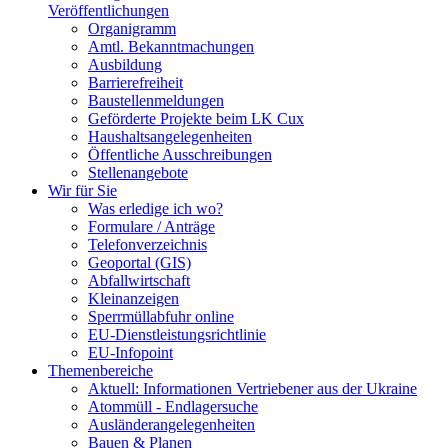
Veröffentlichungen
Organigramm
Amtl. Bekanntmachungen
Ausbildung
Barrierefreiheit
Baustellenmeldungen
Geförderte Projekte beim LK Cux
Haushaltsangelegenheiten
Öffentliche Ausschreibungen
Stellenangebote
Wir für Sie
Was erledige ich wo?
Formulare / Anträge
Telefonverzeichnis
Geoportal (GIS)
Abfallwirtschaft
Kleinanzeigen
Sperrmüllabfuhr online
EU-Dienstleistungsrichtlinie
EU-Infopoint
Themenbereiche
Aktuell: Informationen Vertriebener aus der Ukraine
Atommüll - Endlagersuche
Ausländerangelegenheiten
Bauen & Planen