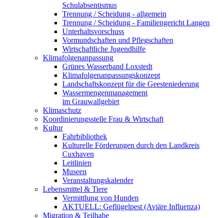
Schulabsentismus
Trennung / Scheidung - allgemein
Trennung / Scheidung - Familiengericht Langen
Unterhaltsvorschuss
Vormundschaften und Pflegschaften
Wirtschaftliche Jugendhilfe
Klimafolgenanpassung
Grünes Wasserband Loxstedt
Klimafolgenanpassungskonzept
Landschaftskonzept für die Geesteniederung
Wassermengenmanagement
im Grauwallgebiet
Klimaschutz
Koordinierungsstelle Frau & Wirtschaft
Kultur
Fahrbibliothek
Kulturelle Förderungen durch den Landkreis
Cuxhaven
Leitlinien
Museen
Veranstaltungskalender
Lebensmittel & Tiere
Vermittlung von Hunden
AKTUELL: Geflügelpest (Aviäre Influenza)
Migration & Teilhabe