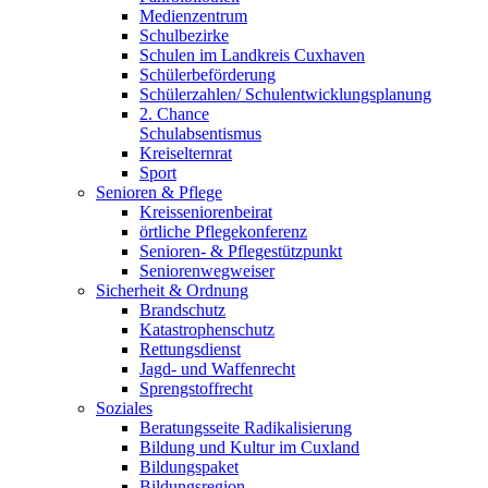
Medienzentrum
Schulbezirke
Schulen im Landkreis Cuxhaven
Schülerbeförderung
Schülerzahlen/ Schulentwicklungsplanung
2. Chance
Schulabsentismus
Kreiselternrat
Sport
Senioren & Pflege
Kreisseniorenbeirat
örtliche Pflegekonferenz
Senioren- & Pflegestützpunkt
Seniorenwegweiser
Sicherheit & Ordnung
Brandschutz
Katastrophenschutz
Rettungsdienst
Jagd- und Waffenrecht
Sprengstoffrecht
Soziales
Beratungsseite Radikalisierung
Bildung und Kultur im Cuxland
Bildungspaket
Bildungsregion