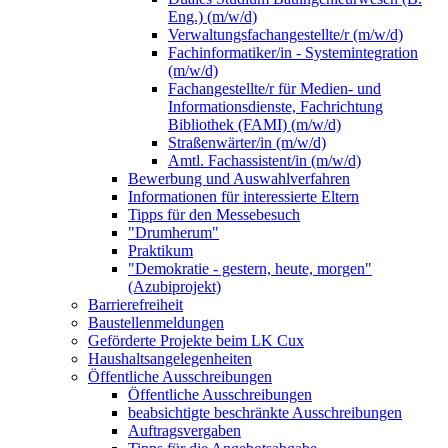
Eng.) (m/w/d)
Verwaltungsfachangestellte/r (m/w/d)
Fachinformatiker/in - Systemintegration
(m/w/d)
Fachangestellte/r für Medien- und
Informationsdienste, Fachrichtung
Bibliothek (FAMI) (m/w/d)
Straßenwärter/in (m/w/d)
Amtl. Fachassistent/in (m/w/d)
Bewerbung und Auswahlverfahren
Informationen für interessierte Eltern
Tipps für den Messebesuch
"Drumherum"
Praktikum
"Demokratie - gestern, heute, morgen"
(Azubiprojekt)
Barrierefreiheit
Baustellenmeldungen
Geförderte Projekte beim LK Cux
Haushaltsangelegenheiten
Öffentliche Ausschreibungen
Öffentliche Ausschreibungen
beabsichtigte beschränkte Ausschreibungen
Auftragsvergaben