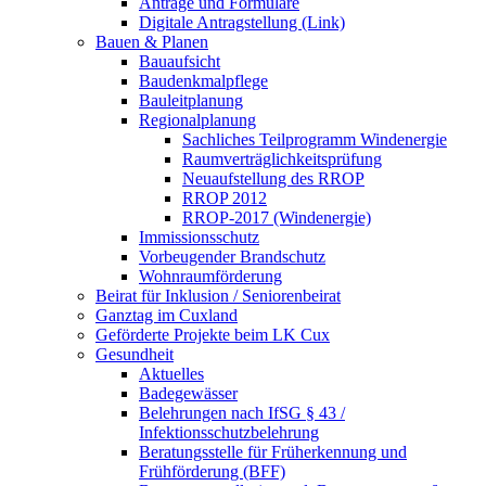
Anträge und Formulare
Digitale Antragstellung (Link)
Bauen & Planen
Bauaufsicht
Baudenkmalpflege
Bauleitplanung
Regionalplanung
Sachliches Teilprogramm Windenergie
Raumverträglichkeitsprüfung
Neuaufstellung des RROP
RROP 2012
RROP-2017 (Windenergie)
Immissionsschutz
Vorbeugender Brandschutz
Wohnraumförderung
Beirat für Inklusion / Seniorenbeirat
Ganztag im Cuxland
Geförderte Projekte beim LK Cux
Gesundheit
Aktuelles
Badegewässer
Belehrungen nach IfSG § 43 /
Infektionsschutzbelehrung
Beratungsstelle für Früherkennung und
Frühförderung (BFF)