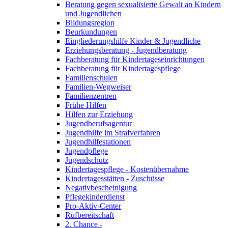
Beratung gegen sexualisierte Gewalt an Kindern
und Jugendlichen
Bildungsregion
Beurkundungen
Eingliederungshilfe Kinder & Jugendliche
Erziehungsberatung - Jugendberatung
Fachberatung für Kindertageseinrichtungen
Fachberatung für Kindertagespflege
Familienschulen
Familien-Wegweiser
Familienzentren
Frühe Hilfen
Hilfen zur Erziehung
Jugendberufsagentur
Jugendhilfe im Strafverfahren
Jugendhilfestationen
Jugendpflege
Jugendschutz
Kindertagespflege - Kostenübernahme
Kindertagesstätten - Zuschüsse
Negativbescheinigung
Pflegekinderdienst
Pro-Aktiv-Center
Rufbereitschaft
2. Chance -