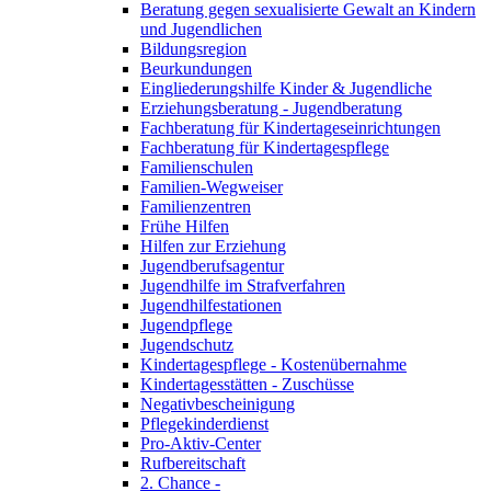
Beratung gegen sexualisierte Gewalt an Kindern
und Jugendlichen
Bildungsregion
Beurkundungen
Eingliederungshilfe Kinder & Jugendliche
Erziehungsberatung - Jugendberatung
Fachberatung für Kindertageseinrichtungen
Fachberatung für Kindertagespflege
Familienschulen
Familien-Wegweiser
Familienzentren
Frühe Hilfen
Hilfen zur Erziehung
Jugendberufsagentur
Jugendhilfe im Strafverfahren
Jugendhilfestationen
Jugendpflege
Jugendschutz
Kindertagespflege - Kostenübernahme
Kindertagesstätten - Zuschüsse
Negativbescheinigung
Pflegekinderdienst
Pro-Aktiv-Center
Rufbereitschaft
2. Chance -