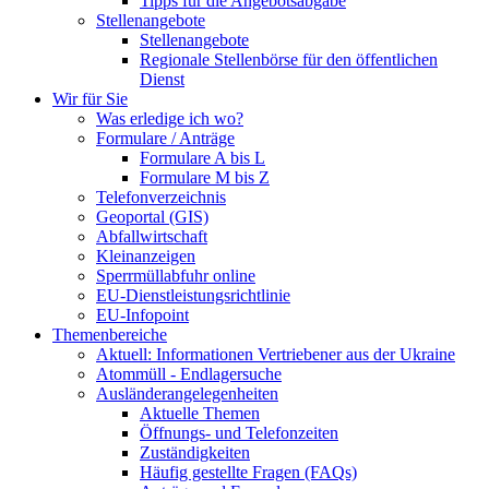
Tipps für die Angebotsabgabe
Stellenangebote
Stellenangebote
Regionale Stellenbörse für den öffentlichen
Dienst
Wir für Sie
Was erledige ich wo?
Formulare / Anträge
Formulare A bis L
Formulare M bis Z
Telefonverzeichnis
Geoportal (GIS)
Abfallwirtschaft
Kleinanzeigen
Sperrmüllabfuhr online
EU-Dienstleistungsrichtlinie
EU-Infopoint
Themenbereiche
Aktuell: Informationen Vertriebener aus der Ukraine
Atommüll - Endlagersuche
Ausländerangelegenheiten
Aktuelle Themen
Öffnungs- und Telefonzeiten
Zuständigkeiten
Häufig gestellte Fragen (FAQs)