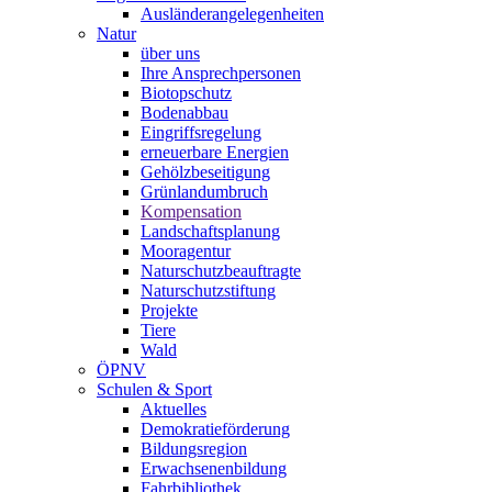
Ausländerangelegenheiten
Natur
über uns
Ihre Ansprechpersonen
Biotopschutz
Bodenabbau
Eingriffsregelung
erneuerbare Energien
Gehölzbeseitigung
Grünlandumbruch
Kompensation
Landschaftsplanung
Mooragentur
Naturschutzbeauftragte
Naturschutzstiftung
Projekte
Tiere
Wald
ÖPNV
Schulen & Sport
Aktuelles
Demokratieförderung
Bildungsregion
Erwachsenenbildung
Fahrbibliothek