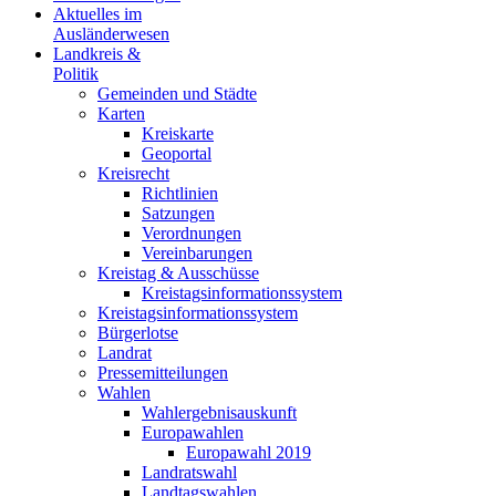
Aktuelles im
Ausländerwesen
Landkreis &
Politik
Gemeinden und Städte
Karten
Kreiskarte
Geoportal
Kreisrecht
Richtlinien
Satzungen
Verordnungen
Vereinbarungen
Kreistag & Ausschüsse
Kreistagsinformationssystem
Kreistagsinformationssystem
Bürgerlotse
Landrat
Pressemitteilungen
Wahlen
Wahlergebnisauskunft
Europawahlen
Europawahl 2019
Landratswahl
Landtagswahlen