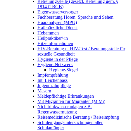
Betreuungsstelle (gesetzl. Betreuung gem. §
1814 ff BGB)
Eigenwasserversorger
Fachberatung Hören, Sprache und Sehen
Haaranalysen (MPU)
Hafenärztliche Dienst
Hebammen
Heilpraktiker/-in
Hitzeinformationen
HIV-Beratung u. HIV-Test / Beratungsstelle für
sexuelle Gesundheit
Hygiene in der Pflege
Hygiene-Netzwerk
Hygiene-Siegel
Impfempfehlung
Int. Leichenpass
Jugendzahnpflege
Masern
Meldepflichtige Erkrankungen
Mit Migranten für Migranten (MiMi)
Nichttrinkwasseranlagen z.B.
Regenwassernutzung
Reisemedizinische Beratung / Reiseimpfung
Schuleingangsuntersuchungen aller
Schulanfänger