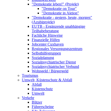
"Demokratie leben!" (Projekt)
"Demokratie on Tour"
"Demokratie in Aktion"
"Demokratie - gestern, heute, morgen"
(Azubiprojekt)
EUTB - Ergänzende unabhängige
Teilhabeberatung
Fachliche Hinweise
Finanzielle Hilfen
Jobcenter Cuxhaven
Regionales Versorgungszentrum
Selbsthilfegruppen
Sozialplanung
Sozialpsychiatrischer Dienst
Sozialpsychiatrischer Verbund
Wohngeld / Bürgergeld
Tourismus
Umwelt, Küstenschutz & Abfall
Abfall
Küstenschutz
Umwelt
Verkehr
Blitzer
Führerscheine