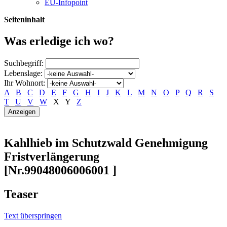
EU-Infopoint
Seiteninhalt
Was erledige ich wo?
Suchbegriff:
Lebenslage:
Ihr Wohnort:
A
B
C
D
E
F
G
H
I
J
K
L
M
N
O
P
Q
R
S
T
U
V
W
X
Y
Z
Kahlhieb im Schutzwald Genehmigung
Fristverlängerung
[Nr.99048006006001 ]
Teaser
Text überspringen