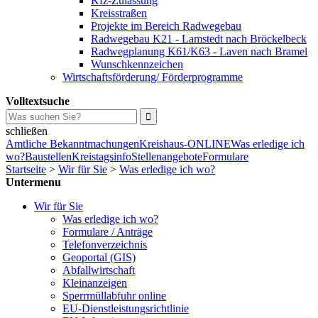
Kfz-Zulassung
Kreisstraßen
Projekte im Bereich Radwegebau
Radwegebau K21 - Lamstedt nach Bröckelbeck
Radwegplanung K61/K63 - Laven nach Bramel
Wunschkennzeichen
Wirtschaftsförderung/ Förderprogramme
Volltextsuche
schließen
Amtliche Bekanntmachungen
Kreishaus-ONLINE
Was erledige ich
wo?
Baustellen
Kreistagsinfo
Stellenangebote
Formulare
Startseite
>
Wir für Sie
>
Was erledige ich wo?
Untermenu
Wir für Sie
Was erledige ich wo?
Formulare / Anträge
Telefonverzeichnis
Geoportal (GIS)
Abfallwirtschaft
Kleinanzeigen
Sperrmüllabfuhr online
EU-Dienstleistungsrichtlinie