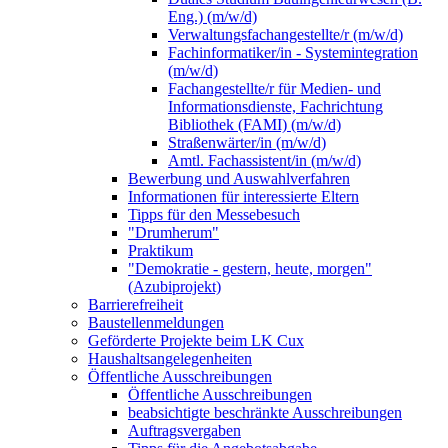
Eng.) (m/w/d)
Verwaltungsfachangestellte/r (m/w/d)
Fachinformatiker/in - Systemintegration
(m/w/d)
Fachangestellte/r für Medien- und
Informationsdienste, Fachrichtung
Bibliothek (FAMI) (m/w/d)
Straßenwärter/in (m/w/d)
Amtl. Fachassistent/in (m/w/d)
Bewerbung und Auswahlverfahren
Informationen für interessierte Eltern
Tipps für den Messebesuch
"Drumherum"
Praktikum
"Demokratie - gestern, heute, morgen"
(Azubiprojekt)
Barrierefreiheit
Baustellenmeldungen
Geförderte Projekte beim LK Cux
Haushaltsangelegenheiten
Öffentliche Ausschreibungen
Öffentliche Ausschreibungen
beabsichtigte beschränkte Ausschreibungen
Auftragsvergaben