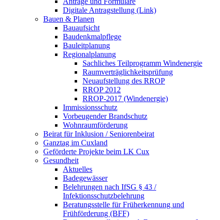
Anträge und Formulare
Digitale Antragstellung (Link)
Bauen & Planen
Bauaufsicht
Baudenkmalpflege
Bauleitplanung
Regionalplanung
Sachliches Teilprogramm Windenergie
Raumverträglichkeitsprüfung
Neuaufstellung des RROP
RROP 2012
RROP-2017 (Windenergie)
Immissionsschutz
Vorbeugender Brandschutz
Wohnraumförderung
Beirat für Inklusion / Seniorenbeirat
Ganztag im Cuxland
Geförderte Projekte beim LK Cux
Gesundheit
Aktuelles
Badegewässer
Belehrungen nach IfSG § 43 /
Infektionsschutzbelehrung
Beratungsstelle für Früherkennung und
Frühförderung (BFF)