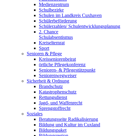
Medienzentrum
Schulbezirke
Schulen im Landkreis Cuxhaven
Schülerbeförderung
Schülerzahlen/ Schulentwicklungsplanung
2. Chance
Schulabsentismus
Kreiselternrat
Sport
Senioren & Pflege
Kreisseniorenbeirat
örtliche Pflegekonferenz
Senioren- & Pflegestützpunkt
Seniorenwegweiser
Sicherheit & Ordnung
Brandschutz
Katastrophenschutz
Rettungsdienst
Jagd- und Waffenrecht
Sprengstoffrecht
Soziales
Beratungsseite Radikalisierung
Bildung und Kultur im Cuxland
Bildungspaket
Bildungsregion