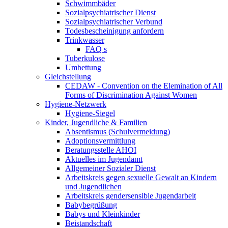
Schwimmbäder
Sozialpsychiatrischer Dienst
Sozialpsychiatrischer Verbund
Todesbescheinigung anfordern
Trinkwasser
FAQ s
Tuberkulose
Umbettung
Gleichstellung
CEDAW - Convention on the Elemination of All
Forms of Discrimination Against Women
Hygiene-Netzwerk
Hygiene-Siegel
Kinder, Jugendliche & Familien
Absentismus (Schulvermeidung)
Adoptionsvermittlung
Beratungsstelle AHOI
Aktuelles im Jugendamt
Allgemeiner Sozialer Dienst
Arbeitskreis gegen sexuelle Gewalt an Kindern
und Jugendlichen
Arbeitskreis gendersensible Jugendarbeit
Babybegrüßung
Babys und Kleinkinder
Beistandschaft