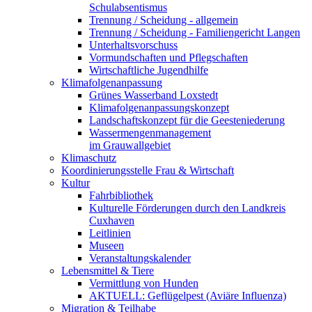
Schulabsentismus
Trennung / Scheidung - allgemein
Trennung / Scheidung - Familiengericht Langen
Unterhaltsvorschuss
Vormundschaften und Pflegschaften
Wirtschaftliche Jugendhilfe
Klimafolgenanpassung
Grünes Wasserband Loxstedt
Klimafolgenanpassungskonzept
Landschaftskonzept für die Geesteniederung
Wassermengenmanagement
im Grauwallgebiet
Klimaschutz
Koordinierungsstelle Frau & Wirtschaft
Kultur
Fahrbibliothek
Kulturelle Förderungen durch den Landkreis
Cuxhaven
Leitlinien
Museen
Veranstaltungskalender
Lebensmittel & Tiere
Vermittlung von Hunden
AKTUELL: Geflügelpest (Aviäre Influenza)
Migration & Teilhabe