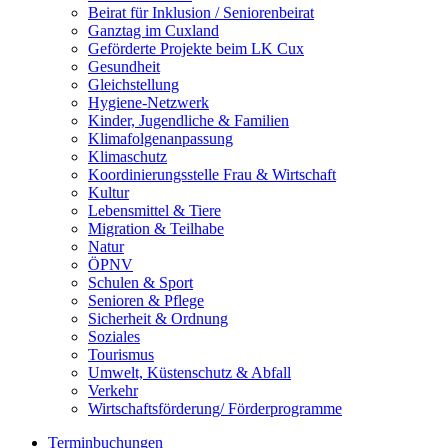
Beirat für Inklusion / Seniorenbeirat
Ganztag im Cuxland
Geförderte Projekte beim LK Cux
Gesundheit
Gleichstellung
Hygiene-Netzwerk
Kinder, Jugendliche & Familien
Klimafolgenanpassung
Klimaschutz
Koordinierungsstelle Frau & Wirtschaft
Kultur
Lebensmittel & Tiere
Migration & Teilhabe
Natur
ÖPNV
Schulen & Sport
Senioren & Pflege
Sicherheit & Ordnung
Soziales
Tourismus
Umwelt, Küstenschutz & Abfall
Verkehr
Wirtschaftsförderung/ Förderprogramme
Terminbuchungen