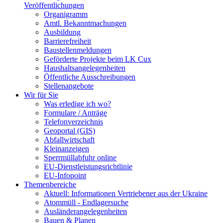
Veröffentlichungen
Organigramm
Amtl. Bekanntmachungen
Ausbildung
Barrierefreiheit
Baustellenmeldungen
Geförderte Projekte beim LK Cux
Haushaltsangelegenheiten
Öffentliche Ausschreibungen
Stellenangebote
Wir für Sie
Was erledige ich wo?
Formulare / Anträge
Telefonverzeichnis
Geoportal (GIS)
Abfallwirtschaft
Kleinanzeigen
Sperrmüllabfuhr online
EU-Dienstleistungsrichtlinie
EU-Infopoint
Themenbereiche
Aktuell: Informationen Vertriebener aus der Ukraine
Atommüll - Endlagersuche
Ausländerangelegenheiten
Bauen & Planen