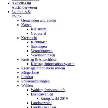
Aktuelles im
Ausländerwesen
Landkreis &
Politik
Gemeinden und Städte
Karten
Kreiskarte
Geoportal
Kreisrecht
Richtlinien
Satzungen
Verordnungen
Vereinbarungen
Kreistag & Ausschüsse
Kreistagsinformationssystem
Kreistagsinformationssystem
Bürgerlotse
Landrat
Pressemitteilungen
Wahlen
Wahlergebnisauskunft
Europawahlen
Europawahl 2019
Landratswahl
Landtagswahlen