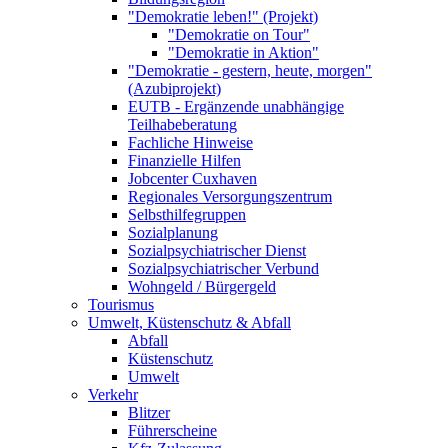
"Demokratie leben!" (Projekt)
"Demokratie on Tour"
"Demokratie in Aktion"
"Demokratie - gestern, heute, morgen"
(Azubiprojekt)
EUTB - Ergänzende unabhängige
Teilhabeberatung
Fachliche Hinweise
Finanzielle Hilfen
Jobcenter Cuxhaven
Regionales Versorgungszentrum
Selbsthilfegruppen
Sozialplanung
Sozialpsychiatrischer Dienst
Sozialpsychiatrischer Verbund
Wohngeld / Bürgergeld
Tourismus
Umwelt, Küstenschutz & Abfall
Abfall
Küstenschutz
Umwelt
Verkehr
Blitzer
Führerscheine