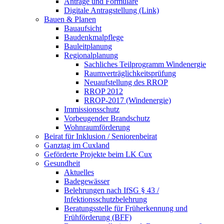
Anträge und Formulare
Digitale Antragstellung (Link)
Bauen & Planen
Bauaufsicht
Baudenkmalpflege
Bauleitplanung
Regionalplanung
Sachliches Teilprogramm Windenergie
Raumverträglichkeitsprüfung
Neuaufstellung des RROP
RROP 2012
RROP-2017 (Windenergie)
Immissionsschutz
Vorbeugender Brandschutz
Wohnraumförderung
Beirat für Inklusion / Seniorenbeirat
Ganztag im Cuxland
Geförderte Projekte beim LK Cux
Gesundheit
Aktuelles
Badegewässer
Belehrungen nach IfSG § 43 /
Infektionsschutzbelehrung
Beratungsstelle für Früherkennung und
Frühförderung (BFF)