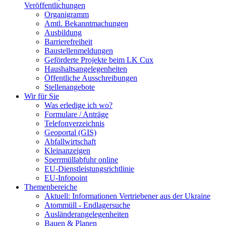
Veröffentlichungen
Organigramm
Amtl. Bekanntmachungen
Ausbildung
Barrierefreiheit
Baustellenmeldungen
Geförderte Projekte beim LK Cux
Haushaltsangelegenheiten
Öffentliche Ausschreibungen
Stellenangebote
Wir für Sie
Was erledige ich wo?
Formulare / Anträge
Telefonverzeichnis
Geoportal (GIS)
Abfallwirtschaft
Kleinanzeigen
Sperrmüllabfuhr online
EU-Dienstleistungsrichtlinie
EU-Infopoint
Themenbereiche
Aktuell: Informationen Vertriebener aus der Ukraine
Atommüll - Endlagersuche
Ausländerangelegenheiten
Bauen & Planen