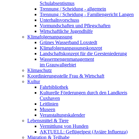
Schulabsentismus
Trennung / Scheidung - allgemein
Trennung / Scheidung - Familiengericht Langen
Unterhaltsvorschuss
Vormundschaften und Pflegschaften
Wirtschaftliche Jugendhilfe
Klimafolgenanpassung
Grünes Wasserband Loxstedt
Klimafolgenanpassungskonzept
Landschaftskonzept für die Geesteniederung
Wassermengenmanagement
im Grauwallgebiet
Klimaschutz
Koordinierungsstelle Frau & Wirtschaft
Kultur
Fahrbibliothek
Kulturelle Förderungen durch den Landkreis
Cuxhaven
Leitlinien
Museen
Veranstaltungskalender
Lebensmittel & Tiere
Vermittlung von Hunden
AKTUELL: Geflügelpest (Aviäre Influenza)
Migration & Teilhabe