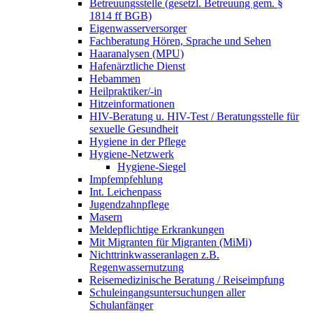
Betreuungsstelle (gesetzl. Betreuung gem. §
1814 ff BGB)
Eigenwasserversorger
Fachberatung Hören, Sprache und Sehen
Haaranalysen (MPU)
Hafenärztliche Dienst
Hebammen
Heilpraktiker/-in
Hitzeinformationen
HIV-Beratung u. HIV-Test / Beratungsstelle für
sexuelle Gesundheit
Hygiene in der Pflege
Hygiene-Netzwerk
Hygiene-Siegel
Impfempfehlung
Int. Leichenpass
Jugendzahnpflege
Masern
Meldepflichtige Erkrankungen
Mit Migranten für Migranten (MiMi)
Nichttrinkwasseranlagen z.B.
Regenwassernutzung
Reisemedizinische Beratung / Reiseimpfung
Schuleingangsuntersuchungen aller
Schulanfänger