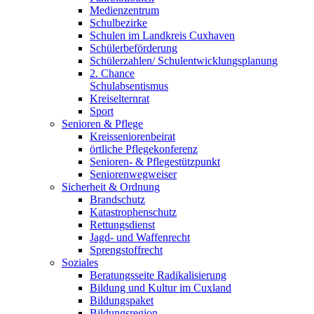
Medienzentrum
Schulbezirke
Schulen im Landkreis Cuxhaven
Schülerbeförderung
Schülerzahlen/ Schulentwicklungsplanung
2. Chance
Schulabsentismus
Kreiselternrat
Sport
Senioren & Pflege
Kreisseniorenbeirat
örtliche Pflegekonferenz
Senioren- & Pflegestützpunkt
Seniorenwegweiser
Sicherheit & Ordnung
Brandschutz
Katastrophenschutz
Rettungsdienst
Jagd- und Waffenrecht
Sprengstoffrecht
Soziales
Beratungsseite Radikalisierung
Bildung und Kultur im Cuxland
Bildungspaket
Bildungsregion