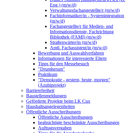
Eng.) (m/w/d)
Verwaltungsfachangestellte/r (m/w/d)
Fachinformatiker/in - Systemintegration
(m/w/d)
Fachangestellte/r für Medien- und
Informationsdienste, Fachrichtung
Bibliothek (FAMI) (m/w/d)
Straßenwärter/in (m/w/d)
Amtl. Fachassistent/in (m/w/d)
Bewerbung und Auswahlverfahren
Informationen für interessierte Eltern
Tipps für den Messebesuch
"Drumherum"
Praktikum
"Demokratie - gestern, heute, morgen"
(Azubiprojekt)
Barrierefreiheit
Baustellenmeldungen
Geförderte Projekte beim LK Cux
Haushaltsangelegenheiten
Öffentliche Ausschreibungen
Öffentliche Ausschreibungen
beabsichtigte beschränkte Ausschreibungen
Auftragsvergaben