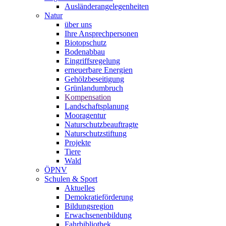
Ausländerangelegenheiten
Natur
über uns
Ihre Ansprechpersonen
Biotopschutz
Bodenabbau
Eingriffsregelung
erneuerbare Energien
Gehölzbeseitigung
Grünlandumbruch
Kompensation
Landschaftsplanung
Mooragentur
Naturschutzbeauftragte
Naturschutzstiftung
Projekte
Tiere
Wald
ÖPNV
Schulen & Sport
Aktuelles
Demokratieförderung
Bildungsregion
Erwachsenenbildung
Fahrbibliothek