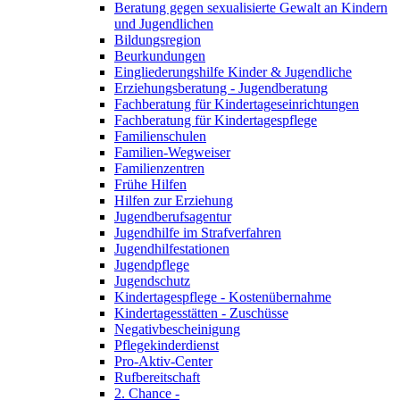
Beratung gegen sexualisierte Gewalt an Kindern
und Jugendlichen
Bildungsregion
Beurkundungen
Eingliederungshilfe Kinder & Jugendliche
Erziehungsberatung - Jugendberatung
Fachberatung für Kindertageseinrichtungen
Fachberatung für Kindertagespflege
Familienschulen
Familien-Wegweiser
Familienzentren
Frühe Hilfen
Hilfen zur Erziehung
Jugendberufsagentur
Jugendhilfe im Strafverfahren
Jugendhilfestationen
Jugendpflege
Jugendschutz
Kindertagespflege - Kostenübernahme
Kindertagesstätten - Zuschüsse
Negativbescheinigung
Pflegekinderdienst
Pro-Aktiv-Center
Rufbereitschaft
2. Chance -