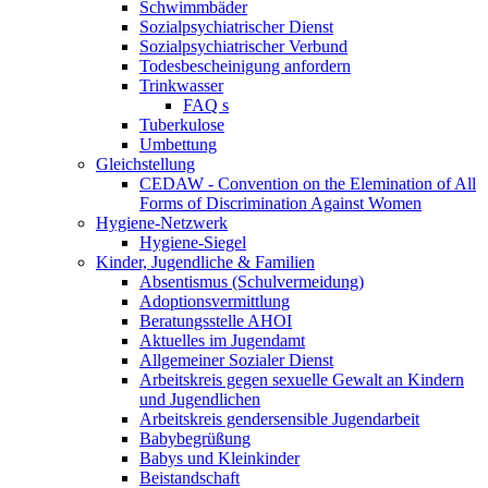
Schwimmbäder
Sozialpsychiatrischer Dienst
Sozialpsychiatrischer Verbund
Todesbescheinigung anfordern
Trinkwasser
FAQ s
Tuberkulose
Umbettung
Gleichstellung
CEDAW - Convention on the Elemination of All
Forms of Discrimination Against Women
Hygiene-Netzwerk
Hygiene-Siegel
Kinder, Jugendliche & Familien
Absentismus (Schulvermeidung)
Adoptionsvermittlung
Beratungsstelle AHOI
Aktuelles im Jugendamt
Allgemeiner Sozialer Dienst
Arbeitskreis gegen sexuelle Gewalt an Kindern
und Jugendlichen
Arbeitskreis gendersensible Jugendarbeit
Babybegrüßung
Babys und Kleinkinder
Beistandschaft