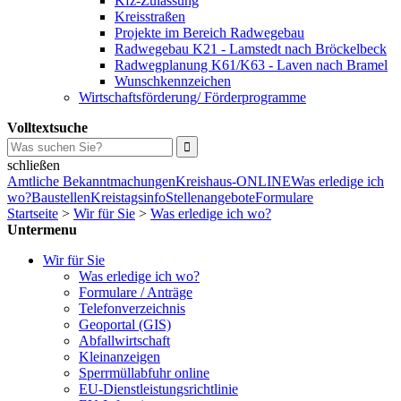
Kfz-Zulassung
Kreisstraßen
Projekte im Bereich Radwegebau
Radwegebau K21 - Lamstedt nach Bröckelbeck
Radwegplanung K61/K63 - Laven nach Bramel
Wunschkennzeichen
Wirtschaftsförderung/ Förderprogramme
Volltextsuche
schließen
Amtliche Bekanntmachungen
Kreishaus-ONLINE
Was erledige ich
wo?
Baustellen
Kreistagsinfo
Stellenangebote
Formulare
Startseite
>
Wir für Sie
>
Was erledige ich wo?
Untermenu
Wir für Sie
Was erledige ich wo?
Formulare / Anträge
Telefonverzeichnis
Geoportal (GIS)
Abfallwirtschaft
Kleinanzeigen
Sperrmüllabfuhr online
EU-Dienstleistungsrichtlinie