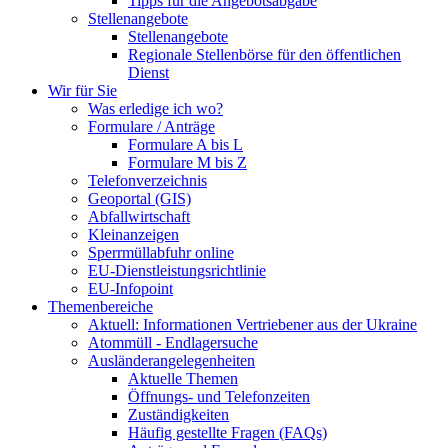
Tipps für die Angebotsabgabe
Stellenangebote
Stellenangebote
Regionale Stellenbörse für den öffentlichen
Dienst
Wir für Sie
Was erledige ich wo?
Formulare / Anträge
Formulare A bis L
Formulare M bis Z
Telefonverzeichnis
Geoportal (GIS)
Abfallwirtschaft
Kleinanzeigen
Sperrmüllabfuhr online
EU-Dienstleistungsrichtlinie
EU-Infopoint
Themenbereiche
Aktuell: Informationen Vertriebener aus der Ukraine
Atommüll - Endlagersuche
Ausländerangelegenheiten
Aktuelle Themen
Öffnungs- und Telefonzeiten
Zuständigkeiten
Häufig gestellte Fragen (FAQs)