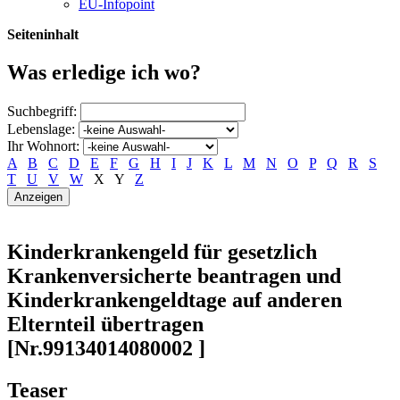
EU-Infopoint
Seiteninhalt
Was erledige ich wo?
Suchbegriff:
Lebenslage:
Ihr Wohnort:
A
B
C
D
E
F
G
H
I
J
K
L
M
N
O
P
Q
R
S
T
U
V
W
X
Y
Z
Kinderkrankengeld für gesetzlich
Krankenversicherte beantragen und
Kinderkrankengeldtage auf anderen
Elternteil übertragen
[Nr.99134014080002 ]
Teaser